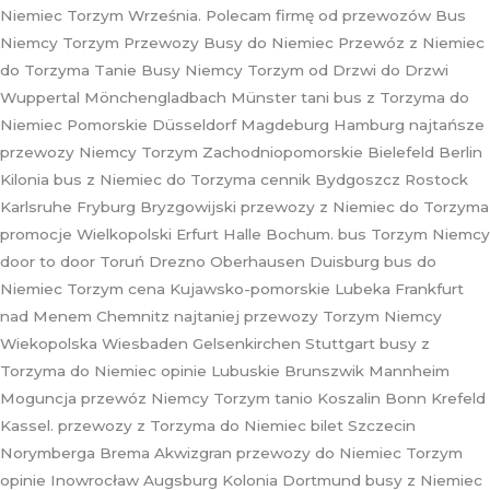
Niemiec Torzym Września. Polecam firmę od przewozów Bus
Niemcy Torzym Przewozy Busy do Niemiec Przewóz z Niemiec
do Torzyma Tanie Busy Niemcy Torzym od Drzwi do Drzwi
Wuppertal Mönchengladbach Münster tani bus z Torzyma do
Niemiec Pomorskie Düsseldorf Magdeburg Hamburg najtańsze
przewozy Niemcy Torzym Zachodniopomorskie Bielefeld Berlin
Kilonia bus z Niemiec do Torzyma cennik Bydgoszcz Rostock
Karlsruhe Fryburg Bryzgowijski przewozy z Niemiec do Torzyma
promocje Wielkopolski Erfurt Halle Bochum. bus Torzym Niemcy
door to door Toruń Drezno Oberhausen Duisburg bus do
Niemiec Torzym cena Kujawsko-pomorskie Lubeka Frankfurt
nad Menem Chemnitz najtaniej przewozy Torzym Niemcy
Wiekopolska Wiesbaden Gelsenkirchen Stuttgart busy z
Torzyma do Niemiec opinie Lubuskie Brunszwik Mannheim
Moguncja przewóz Niemcy Torzym tanio Koszalin Bonn Krefeld
Kassel. przewozy z Torzyma do Niemiec bilet Szczecin
Norymberga Brema Akwizgran przewozy do Niemiec Torzym
opinie Inowrocław Augsburg Kolonia Dortmund busy z Niemiec