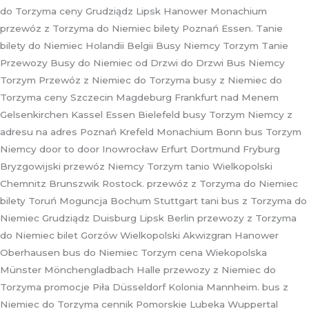
do Torzyma ceny Grudziądz Lipsk Hanower Monachium
przewóz z Torzyma do Niemiec bilety Poznań Essen. Tanie
bilety do Niemiec Holandii Belgii Busy Niemcy Torzym Tanie
Przewozy Busy do Niemiec od Drzwi do Drzwi Bus Niemcy
Torzym Przewóz z Niemiec do Torzyma busy z Niemiec do
Torzyma ceny Szczecin Magdeburg Frankfurt nad Menem
Gelsenkirchen Kassel Essen Bielefeld busy Torzym Niemcy z
adresu na adres Poznań Krefeld Monachium Bonn bus Torzym
Niemcy door to door Inowrocław Erfurt Dortmund Fryburg
Bryzgowijski przewóz Niemcy Torzym tanio Wielkopolski
Chemnitz Brunszwik Rostock. przewóz z Torzyma do Niemiec
bilety Toruń Moguncja Bochum Stuttgart tani bus z Torzyma do
Niemiec Grudziądz Duisburg Lipsk Berlin przewozy z Torzyma
do Niemiec bilet Gorzów Wielkopolski Akwizgran Hanower
Oberhausen bus do Niemiec Torzym cena Wiekopolska
Münster Mönchengladbach Halle przewozy z Niemiec do
Torzyma promocje Piła Düsseldorf Kolonia Mannheim. bus z
Niemiec do Torzyma cennik Pomorskie Lubeka Wuppertal