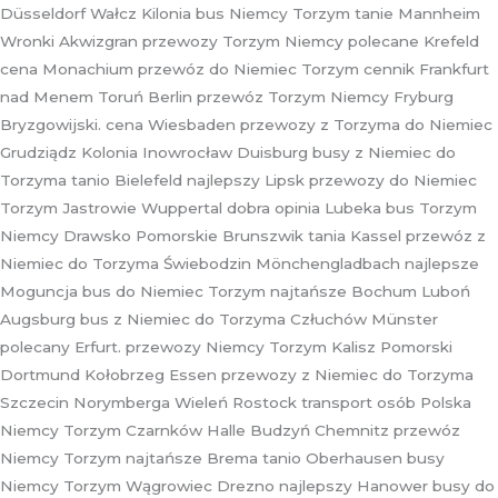
Düsseldorf Wałcz Kilonia bus Niemcy Torzym tanie Mannheim
Wronki Akwizgran przewozy Torzym Niemcy polecane Krefeld
cena Monachium przewóz do Niemiec Torzym cennik Frankfurt
nad Menem Toruń Berlin przewóz Torzym Niemcy Fryburg
Bryzgowijski. cena Wiesbaden przewozy z Torzyma do Niemiec
Grudziądz Kolonia Inowrocław Duisburg busy z Niemiec do
Torzyma tanio Bielefeld najlepszy Lipsk przewozy do Niemiec
Torzym Jastrowie Wuppertal dobra opinia Lubeka bus Torzym
Niemcy Drawsko Pomorskie Brunszwik tania Kassel przewóz z
Niemiec do Torzyma Świebodzin Mönchengladbach najlepsze
Moguncja bus do Niemiec Torzym najtańsze Bochum Luboń
Augsburg bus z Niemiec do Torzyma Człuchów Münster
polecany Erfurt. przewozy Niemcy Torzym Kalisz Pomorski
Dortmund Kołobrzeg Essen przewozy z Niemiec do Torzyma
Szczecin Norymberga Wieleń Rostock transport osób Polska
Niemcy Torzym Czarnków Halle Budzyń Chemnitz przewóz
Niemcy Torzym najtańsze Brema tanio Oberhausen busy
Niemcy Torzym Wągrowiec Drezno najlepszy Hanower busy do