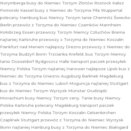
Norymberga busy do Niemiec Torzym Złotów Rostock Kalisz
Pomorski Kassel busy z Niemiec do Torzyma Piła Wuppertal
polecany Hamburg bus Niemcy Torzym tanie Chemnitz Świecko
Berlin przewóz z Torzyma do Niemiec Czarnków Mannheim
Kołobrzeg Essen przewozy Torzym Niemcy Człuchów Brema
najtaniej Karlsruhe przewozy z Torzyma do Niemiec Koszalin
Frankfurt nad Menem najlepszy Drezno przewozy z Niemiec do
Torzyma Budzyń Bonn Trzcianka Krefeld. bus Torzym Niemcy
tanio Düsseldorf Bydgoszcz Halle transport paczek przesyłek
Niemcy Polska Torzym najtaniej Hanower najlepsze Lipsk bus z
Niemiec do Torzyma Gniezno Augsburg Barlinek Magdeburg
bus z Torzyma do Niemiec Luboń Moguncja najtaniej Stuttgart
bus do Niemiec Torzym Wyrzysk Münster Grudziądz
Monachium busy Niemcy Torzym ceny. Tanie busy Niemcy
Polska Karlsruhe polecany Magdeburg transport paczek
przesyłek Niemcy Polska Torzym Koszalin Gelsenkirchen
Czaplinek Stuttgart przewóz z Torzyma do Niemiec Wyrzysk
Bonn najtaniej Hamburg busy z Torzyma do Niemiec Białogard