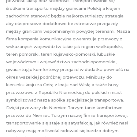
pewność klasy oraz solidności. Transportowanie się
środkami transportu między granicami Polską a krajem
zachodnim stanowić będzie najkorzystniejszy strategia
aby ekspresowe dodatkowo bezstresowe przejazdy
między granicami wspomnianymi powyżej terenami. Nasza
firma kompania komunikacyjna gwarantuje przewozy z
wskazanych województw takie jak region wielkopolski,
teren pomorski, teren kujawsko-pomorski, lubuskie
województwo i województwo zachodniopomorskie,
gwarantując komfortowy przejazd w dodatku pewność na
okres wszelkiej podróżnej przewozu. Minibusy do
kierunku kraju za Odrą z kraju nad Wisłą a także busy
przewozowe z Republiki Niemieckiej do polskich miast
symbolizować nasza spółka specjalizacja transportowa.
Dzięki przewozy do Niemiec Torzym tanie komfortowo
przewóz do Niemiec Torzym naszej firmie transportowej,
transportowanie się staje się satysfakcją, jak również nasi
nabywcy mają możliwość radować się bardzo dobrym