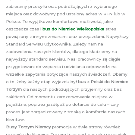
zabieramy przesyłki oraz podróżujących z wybranego
miejsca oraz dowożymy pod ustalony adres w RFN lub w
Polsce. To wyjątkowo komfortowe możliwość, jakie
oszczędza czas i
bus do Niemiec Wielkopolska
stres
powiązany z innymi zmianami oraz przejazdami. Najwyższy
Standard Serwisu Użytkownika. Zależy nam na
zadowoleniu naszych klientów, dlatego kładziemy na
najwyższy standard serwisu. Nasi pracownicy są ciągle
przygotowani do wsparcia i udzielania odpowiedzi na
wszelkie zapytania dotyczące naszych świadczeń. Dbamy
o to, żeby każdy etap wyjazdu był
bus z Polski do Niemiec
Torzym
dla naszych podróżujących przyjemny oraz bez
zakłóceń. Od momentu zarezerwowania miejsca w
pojeździe, poprzez jazdę, aż po dotarcie do celu – cały
proces jest zorganizowany z troską o komforcie naszych
klientów.
Busy Torzym Niemcy
promocja w dwie strony również
przewóz do Niemiec Torzym transport paczek i przesyłek.