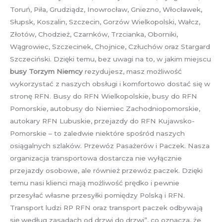
Toruń, Piła, Grudziądz, Inowrocław, Gniezno, Włocławek,
Słupsk, Koszalin, Szczecin, Gorzów Wielkopolski, Wałcz,
Złotów, Chodzież, Czarnków, Trzcianka, Oborniki,
Wągrowiec, Szczecinek, Chojnice, Człuchów oraz Stargard
Szczeciński. Dzięki temu, bez uwagi na to, w jakim miejscu
busy Torzym Niemcy
rezydujesz, masz możliwość
wykorzystać z naszych obsługi i komfortowo dostać się w
stronę RFN. Busy do RFN Wielkopolskie, busy do RFN
Pomorskie, autobusy do Niemiec Zachodniopomorskie,
autokary RFN Lubuskie, przejazdy do RFN Kujawsko-
Pomorskie – to zaledwie niektóre spośród naszych
osiągalnych szlaków. Przewóz Pasażerów i Paczek. Nasza
organizacja transportowa dostarcza nie wyłącznie
przejazdy osobowe, ale również przewóz paczek. Dzięki
temu nasi klienci mają możliwość prędko i pewnie
przesyłać własne przesyłki pomiędzy Polską i RFN.
Transport ludzi RP RFN oraz transport paczek odbywają
się według zasadach od drzwi do drzwi”, co oznacza, że