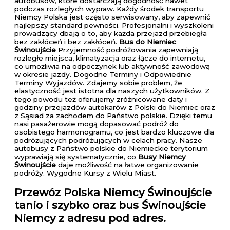
autobusów, które dostarczają dogodność nawet
podczas rozległych wypraw. Każdy środek transportu
Niemcy Polska jest często serwisowany, aby zapewnić
najlepszy standard pewności. Profesjonalni i wyszkoleni
prowadzący dbają o to, aby każda przejazd przebiegła
bez zakłóceń i bez zakłóceń.
Bus do Niemiec
Świnoujście
Przyjemność podróżowania zapewniają
rozległe miejsca, klimatyzacja oraz łącze do internetu,
co umożliwia na odpoczynek lub aktywność zawodową
w okresie jazdy. Dogodne Terminy i Odpowiednie
Terminy Wyjazdów. Zdajemy sobie problem, że
elastyczność jest istotna dla naszych użytkowników. Z
tego powodu też oferujemy zróżnicowane daty i
godziny przejazdów autokarów z Polski do Niemiec oraz
z Sąsiad za zachodem do Państwo polskie. Dzięki temu
nasi pasażerowie mogą dopasować podróż do
osobistego harmonogramu, co jest bardzo kluczowe dla
podróżujących podróżujących w celach pracy. Nasze
autobusy z Państwo polskie do Niemieckie terytorium
wyprawiają się systematycznie, co
Busy Niemcy
Świnoujście
daje możliwość na łatwe organizowanie
podróży. Wygodne Kursy z Wielu Miast.
Przewóz Polska Niemcy Świnoujście
tanio i szybko oraz bus Świnoujście
Niemcy z adresu pod adres.