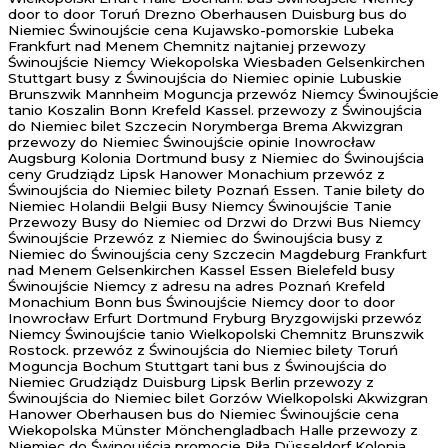
door to door Toruń Drezno Oberhausen Duisburg bus do
Niemiec Świnoujście cena Kujawsko-pomorskie Lubeka
Frankfurt nad Menem Chemnitz najtaniej przewozy
Świnoujście Niemcy Wiekopolska Wiesbaden Gelsenkirchen
Stuttgart busy z Świnoujścia do Niemiec opinie Lubuskie
Brunszwik Mannheim Moguncja przewóz Niemcy Świnoujście
tanio Koszalin Bonn Krefeld Kassel. przewozy z Świnoujścia
do Niemiec bilet Szczecin Norymberga Brema Akwizgran
przewozy do Niemiec Świnoujście opinie Inowrocław
Augsburg Kolonia Dortmund busy z Niemiec do Świnoujścia
ceny Grudziądz Lipsk Hanower Monachium przewóz z
Świnoujścia do Niemiec bilety Poznań Essen. Tanie bilety do
Niemiec Holandii Belgii Busy Niemcy Świnoujście Tanie
Przewozy Busy do Niemiec od Drzwi do Drzwi Bus Niemcy
Świnoujście Przewóz z Niemiec do Świnoujścia busy z
Niemiec do Świnoujścia ceny Szczecin Magdeburg Frankfurt
nad Menem Gelsenkirchen Kassel Essen Bielefeld busy
Świnoujście Niemcy z adresu na adres Poznań Krefeld
Monachium Bonn bus Świnoujście Niemcy door to door
Inowrocław Erfurt Dortmund Fryburg Bryzgowijski przewóz
Niemcy Świnoujście tanio Wielkopolski Chemnitz Brunszwik
Rostock. przewóz z Świnoujścia do Niemiec bilety Toruń
Moguncja Bochum Stuttgart tani bus z Świnoujścia do
Niemiec Grudziądz Duisburg Lipsk Berlin przewozy z
Świnoujścia do Niemiec bilet Gorzów Wielkopolski Akwizgran
Hanower Oberhausen bus do Niemiec Świnoujście cena
Wiekopolska Münster Mönchengladbach Halle przewozy z
Niemiec do Świnoujścia promocje Piła Düsseldorf Kolonia