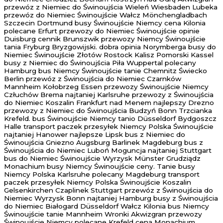
przewóz z Niemiec do Świnoujścia Wieleń Wiesbaden Lubeka
przewóz do Niemiec Świnoujście Wałcz Mönchengladbach
Szczecin Dortmund busy Świnoujście Niemcy cena Kilonia
polecane Erfurt przewozy do Niemiec Świnoujście opinie
Duisburg cennik Brunszwik przewozy Niemcy Świnoujście
tania Fryburg Bryzgowijski. dobra opinia Norymberga busy do
Niemiec Świnoujście Złotów Rostock Kalisz Pomorski Kassel
busy z Niemiec do Świnoujścia Piła Wuppertal polecany
Hamburg bus Niemcy Świnoujście tanie Chemnitz Świecko
Berlin przewóz z Świnoujścia do Niemiec Czarnków
Mannheim Kołobrzeg Essen przewozy Świnoujście Niemcy
Człuchów Brema najtaniej Karlsruhe przewozy z Świnoujścia
do Niemiec Koszalin Frankfurt nad Menem najlepszy Drezno
przewozy z Niemiec do Świnoujścia Budzyń Bonn Trzcianka
Krefeld. bus Świnoujście Niemcy tanio Düsseldorf Bydgoszcz
Halle transport paczek przesyłek Niemcy Polska Świnoujście
najtaniej Hanower najlepsze Lipsk bus z Niemiec do
Świnoujścia Gniezno Augsburg Barlinek Magdeburg bus z
Świnoujścia do Niemiec Luboń Moguncja najtaniej Stuttgart
bus do Niemiec Świnoujście Wyrzysk Münster Grudziądz
Monachium busy Niemcy Świnoujście ceny. Tanie busy
Niemcy Polska Karlsruhe polecany Magdeburg transport
paczek przesyłek Niemcy Polska Świnoujście Koszalin
Gelsenkirchen Czaplinek Stuttgart przewóz z Świnoujścia do
Niemiec Wyrzysk Bonn najtaniej Hamburg busy z Świnoujścia
do Niemiec Białogard Düsseldorf Wałcz Kilonia bus Niemcy
Świnoujście tanie Mannheim Wronki Akwizgran przewozy
Świnoujście Niemcy polecane Krefeld cena Monachium