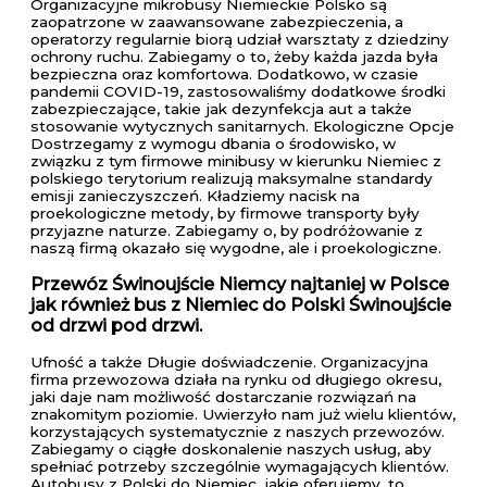
Organizacyjne mikrobusy Niemieckie Polsko są
zaopatrzone w zaawansowane zabezpieczenia, a
operatorzy regularnie biorą udział warsztaty z dziedziny
ochrony ruchu. Zabiegamy o to, żeby każda jazda była
bezpieczna oraz komfortowa. Dodatkowo, w czasie
pandemii COVID-19, zastosowaliśmy dodatkowe środki
zabezpieczające, takie jak dezynfekcja aut a także
stosowanie wytycznych sanitarnych. Ekologiczne Opcje
Dostrzegamy z wymogu dbania o środowisko, w
związku z tym firmowe minibusy w kierunku Niemiec z
polskiego terytorium realizują maksymalne standardy
emisji zanieczyszczeń. Kładziemy nacisk na
proekologiczne metody, by firmowe transporty były
przyjazne naturze. Zabiegamy o, by podróżowanie z
naszą firmą okazało się wygodne, ale i proekologiczne.
Przewóz Świnoujście Niemcy najtaniej w Polsce
jak również bus z Niemiec do Polski Świnoujście
od drzwi pod drzwi.
Ufność a także Długie doświadczenie. Organizacyjna
firma przewozowa działa na rynku od długiego okresu,
jaki daje nam możliwość dostarczanie rozwiązań na
znakomitym poziomie. Uwierzyło nam już wielu klientów,
korzystających systematycznie z naszych przewozów.
Zabiegamy o ciągłe doskonalenie naszych usług, aby
spełniać potrzeby szczególnie wymagających klientów.
Autobusy z Polski do Niemiec, jakie oferujemy, to