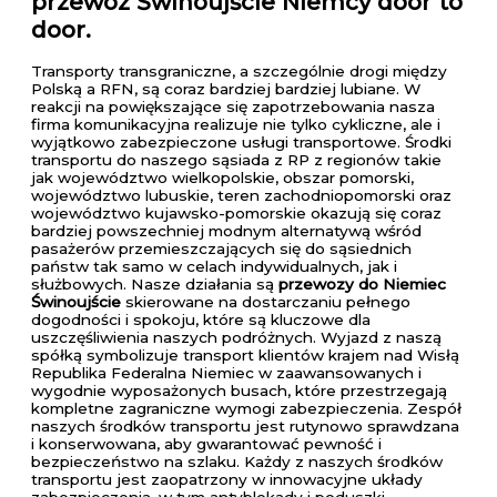
przewóz Świnoujście Niemcy door to
door.
Transporty transgraniczne, a szczególnie drogi między
Polską a RFN, są coraz bardziej bardziej lubiane. W
reakcji na powiększające się zapotrzebowania nasza
firma komunikacyjna realizuje nie tylko cykliczne, ale i
wyjątkowo zabezpieczone usługi transportowe. Środki
transportu do naszego sąsiada z RP z regionów takie
jak województwo wielkopolskie, obszar pomorski,
województwo lubuskie, teren zachodniopomorski oraz
województwo kujawsko-pomorskie okazują się coraz
bardziej powszechniej modnym alternatywą wśród
pasażerów przemieszczających się do sąsiednich
państw tak samo w celach indywidualnych, jak i
służbowych. Nasze działania są
przewozy do Niemiec
Świnoujście
skierowane na dostarczaniu pełnego
dogodności i spokoju, które są kluczowe dla
uszczęśliwienia naszych podróżnych. Wyjazd z naszą
spółką symbolizuje transport klientów krajem nad Wisłą
Republika Federalna Niemiec w zaawansowanych i
wygodnie wyposażonych busach, które przestrzegają
kompletne zagraniczne wymogi zabezpieczenia. Zespół
naszych środków transportu jest rutynowo sprawdzana
i konserwowana, aby gwarantować pewność i
bezpieczeństwo na szlaku. Każdy z naszych środków
transportu jest zaopatrzony w innowacyjne układy
zabezpieczenia, w tym antyblokady i poduszki