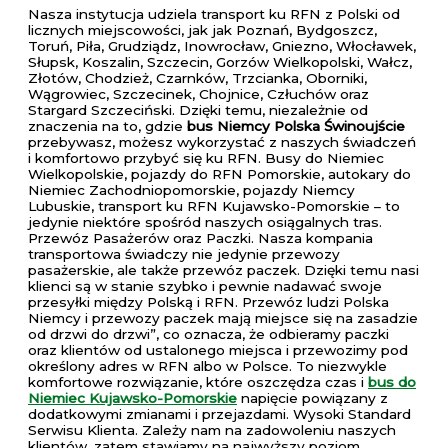
Nasza instytucja udziela transport ku RFN z Polski od
licznych miejscowości, jak jak Poznań, Bydgoszcz,
Toruń, Piła, Grudziądz, Inowrocław, Gniezno, Włocławek,
Słupsk, Koszalin, Szczecin, Gorzów Wielkopolski, Wałcz,
Złotów, Chodzież, Czarnków, Trzcianka, Oborniki,
Wągrowiec, Szczecinek, Chojnice, Człuchów oraz
Stargard Szczeciński. Dzięki temu, niezależnie od
znaczenia na to, gdzie
bus Niemcy Polska Świnoujście
przebywasz, możesz wykorzystać z naszych świadczeń
i komfortowo przybyć się ku RFN. Busy do Niemiec
Wielkopolskie, pojazdy do RFN Pomorskie, autokary do
Niemiec Zachodniopomorskie, pojazdy Niemcy
Lubuskie, transport ku RFN Kujawsko-Pomorskie – to
jedynie niektóre spośród naszych osiągalnych tras.
Przewóz Pasażerów oraz Paczki. Nasza kompania
transportowa świadczy nie jedynie przewozy
pasażerskie, ale także przewóz paczek. Dzięki temu nasi
klienci są w stanie szybko i pewnie nadawać swoje
przesyłki między Polską i RFN. Przewóz ludzi Polska
Niemcy i przewozy paczek mają miejsce się na zasadzie
od drzwi do drzwi”, co oznacza, że odbieramy paczki
oraz klientów od ustalonego miejsca i przewozimy pod
określony adres w RFN albo w Polsce. To niezwykle
komfortowe rozwiązanie, które oszczędza czas i
bus do
Niemiec Kujawsko-Pomorskie
napięcie powiązany z
dodatkowymi zmianami i przejazdami. Wysoki Standard
Serwisu Klienta. Zależy nam na zadowoleniu naszych
klientów, zatem stawiamy na najwyższy poziom