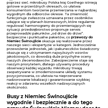
poprzez sieć. mikrobusy Polska kraj Goethego istnieją
gotowe w przeróżnych okresach, co ułatwia
konsumentom tworzenie przemierzania w najbardziej
wygodnym dla odbiorców okresie. Ta zmienność
funkcjonuje zwłaszcza uznawana przez osobników
udające się w planach biznesowych, które regularnie
regulować harmonogramy do przemieniających się
sytuacji. przedsiębiorstwo proponuje serwis
przeprowadzki pakunków „od drzwi do drzwi”.
bezpieczne i punktualne pakietów, co
przewozy do
Niemiec Świnoujście
okazuje się realizowane przez
naszego sieci i ekspertyzie w kategorii. Jednocześnie
przewożenie jednostek, jak i pakuneczków świadczony
okazuje się z utrzymaniem najwyższych wzorów
jakościowych, co dowodzą duże przychylne oceny
naszych zleceniodawców. Zabezpieczenie staje się
naszym priorytetem, dlatego używamy procedury
obserwacji każdej wyjazdu. mikrobusy trwają
zaopatrywane w zmodernizowane układy systemu
pozycjonowania, co ułatwia na nieprzerwane
nadzorowanie lokalizacji i gwarantowanie szybkiej
reakcji w zdarzeniu wszelkich nadzwyczajnych
okoliczności.
Busy z Niemiec Świnoujście
wygodnie i bezpiecznie a do tego