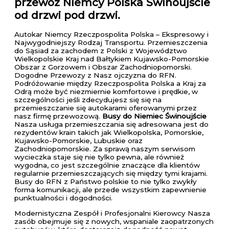
przewóz Niemcy Polska Świnoujście
od drzwi pod drzwi.
Autokar Niemcy Rzeczpospolita Polska – Ekspresowy i
Najwygodniejszy Rodzaj Transportu. Przemieszczenia
do Sąsiad za zachodem z Polski z Województwo
Wielkopolskie Kraj nad Bałtykiem Kujawsko-Pomorskie
Obszar z Gorzowem i Obszar Zachodniopomorski.
Dogodne Przewozy z Nasz ojczyzna do RFN.
Podróżowanie między Rzeczpospolita Polska a Kraj za
Odrą może być niezmiernie komfortowe i prędkie, w
szczególności jeśli zdecydujesz się się na
przemieszczanie się autokarami oferowanymi przez
nasz firmę przewozową.
Busy do Niemiec Świnoujście
Nasza usługa przemieszczania się adresowana jest do
rezydentów krain takich jak Wielkopolska, Pomorskie,
Kujawsko-Pomorskie, Lubuskie oraz
Zachodniopomorskie. Za sprawą naszym serwisom
wycieczka staje się nie tylko pewna, ale również
wygodna, co jest szczególnie znaczące dla klientów
regularnie przemieszczających się między tymi krajami.
Busy do RFN z Państwo polskie to nie tylko zwykły
forma komunikacji, ale przede wszystkim zapewnienie
punktualności i dogodności.
Modernistyczna Zespół i Profesjonalni Kierowcy Nasza
zasób obejmuje się z nowych, wspaniale zaopatrzonych