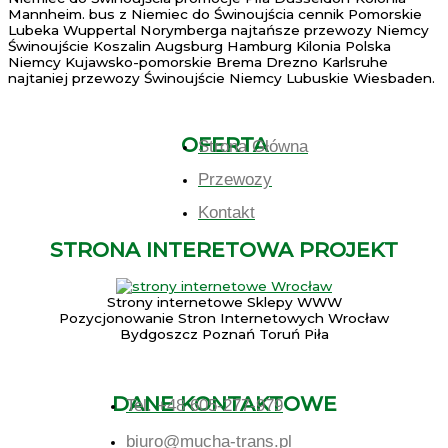
Mannheim. bus z Niemiec do Świnoujścia cennik Pomorskie
Lubeka Wuppertal Norymberga najtańsze przewozy Niemcy
Świnoujście Koszalin Augsburg Hamburg Kilonia Polska
Niemcy Kujawsko-pomorskie Brema Drezno Karlsruhe
najtaniej przewozy Świnoujście Niemcy Lubuskie Wiesbaden.
OFERTA
Strona Główna
Przewozy
Kontakt
STRONA INTERETOWA PROJEKT
Strony internetowe Sklepy WWW
Pozycjonowanie Stron Internetowych Wrocław
Bydgoszcz Poznań Toruń Piła
DANE KONTAKTOWE
Tel. +48 605-277-979
biuro@mucha-trans.pl