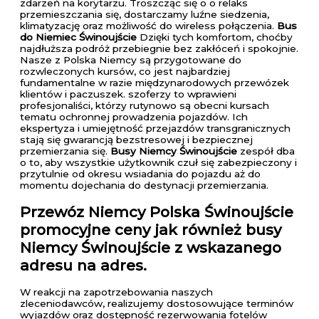
zdarzeń na korytarzu. Troszcząc się o o relaks
przemieszczania się, dostarczamy luźne siedzenia,
klimatyzację oraz możliwość do wireless połączenia.
Bus
do Niemiec Świnoujście
Dzięki tych komfortom, choćby
najdłuższa podróż przebiegnie bez zakłóceń i spokojnie.
Nasze z Polska Niemcy są przygotowane do
rozwleczonych kursów, co jest najbardziej
fundamentalne w razie międzynarodowych przewózek
klientów i paczuszek. szoferzy to wprawieni
profesjonaliści, którzy rutynowo są obecni kursach
tematu ochronnej prowadzenia pojazdów. Ich
ekspertyza i umiejętność przejazdów transgranicznych
stają się gwarancją bezstresowej i bezpiecznej
przemierzania się.
Busy Niemcy Świnoujście
zespół dba
o to, aby wszystkie użytkownik czuł się zabezpieczony i
przytulnie od okresu wsiadania do pojazdu aż do
momentu dojechania do destynacji przemierzania.
Przewóz Niemcy Polska Świnoujście
promocyjne ceny jak również busy
Niemcy Świnoujście z wskazanego
adresu na adres.
W reakcji na zapotrzebowania naszych
zleceniodawców, realizujemy dostosowujące terminów
wyjazdów oraz dostępność rezerwowania fotelów