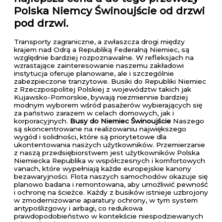
Polska Niemcy Świnoujście od drzwi
pod drzwi.
Transporty zagraniczne, a zwłaszcza drogi między
krajem nad Odrą a Republiką Federalną Niemiec, są
względnie bardziej rozpoznawalne. W refleksjach na
wzrastające zainteresowanie naszemu zakładowi
instytucja oferuje planowane, ale i szczególnie
zabezpieczone tranzytowe. Busiki do Republiki Niemiec
z Rzeczpospolitej Polskiej z województw takich jak
Kujawsko-Pomorskie, bywają niezmiennie bardziej
modnym wyborem wśród pasażerów wybierających się
za państwo zarazem w celach domowych, jak i
korporacyjnych.
Busy do Niemiec Świnoujście
Naszego
są skoncentrowane na realizowaniu największego
wygód i solidności, które są priorytetowe dla
ukontentowania naszych użytkowników. Przemierzanie
z naszą przedsiębiorstwem jest użytkowników Polska
Niemiecka Republika w współczesnych i komfortowych
vanach, które wypełniają każde europejskie kanony
bezawaryjności. Flota naszych samochodów okazuje się
planowo badana i remontowana, aby umożliwić pewność
i ochronę na ścieżce. Każdy z busików istnieje uzbrojony
w zmodernizowane aparatury ochrony, w tym system
antypoślizgowy i airbagi, co redukowa
prawdopodobieństwo w kontekście niespodziewanych