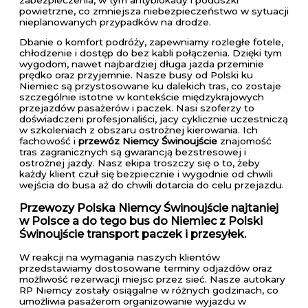
powietrzne, co zmniejsza niebezpieczeństwo w sytuacji
nieplanowanych przypadków na drodze.
Dbanie o komfort podróży, zapewniamy rozległe fotele,
chłodzenie i dostęp do bez kabli połączenia. Dzięki tym
wygodom, nawet najbardziej długa jazda przeminie
prędko oraz przyjemnie. Nasze busy od Polski ku
Niemiec są przystosowane ku dalekich tras, co zostaje
szczególnie istotne w kontekście międzykrajowych
przejazdów pasażerów i paczek. Nasi szoferzy to
doświadczeni profesjonaliści, jacy cyklicznie uczestniczą
w szkoleniach z obszaru ostrożnej kierowania. Ich
fachowość i
przewóz Niemcy Świnoujście
znajomość
tras zagranicznych są gwarancją bezstresowej i
ostrożnej jazdy. Nasz ekipa troszczy się o to, żeby
każdy klient czuł się bezpiecznie i wygodnie od chwili
wejścia do busa aż do chwili dotarcia do celu przejazdu.
Przewozy Polska Niemcy Świnoujście najtaniej
w Polsce a do tego bus do Niemiec z Polski
Świnoujście transport paczek i przesyłek.
W reakcji na wymagania naszych klientów
przedstawiamy dostosowane terminy odjazdów oraz
możliwość rezerwacji miejsc przez sieć. Nasze autokary
RP Niemcy zostały osiągalne w różnych godzinach, co
umożliwia pasażerom organizowanie wyjazdu w