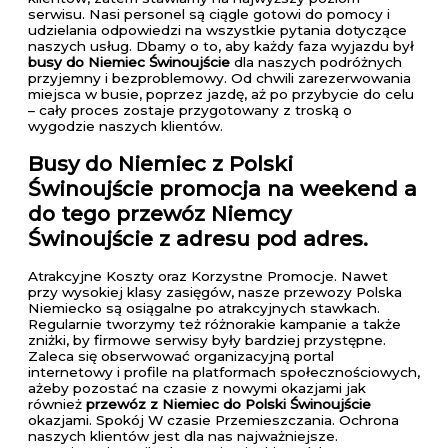
serwisu. Nasi personel są ciągle gotowi do pomocy i
udzielania odpowiedzi na wszystkie pytania dotyczące
naszych usług. Dbamy o to, aby każdy faza wyjazdu był
busy do Niemiec Świnoujście
dla naszych podróżnych
przyjemny i bezproblemowy. Od chwili zarezerwowania
miejsca w busie, poprzez jazdę, aż po przybycie do celu
– cały proces zostaje przygotowany z troską o
wygodzie naszych klientów.
Busy do Niemiec z Polski
Świnoujście
promocja na weekend a
do tego przewóz Niemcy
Świnoujście z adresu pod adres.
Atrakcyjne Koszty oraz Korzystne Promocje. Nawet
przy wysokiej klasy zasięgów, nasze przewozy Polska
Niemiecko są osiągalne po atrakcyjnych stawkach.
Regularnie tworzymy też różnorakie kampanie a także
zniżki, by firmowe serwisy były bardziej przystępne.
Zaleca się obserwować organizacyjną portal
internetowy i profile na platformach społecznościowych,
ażeby pozostać na czasie z nowymi okazjami jak
również
przewóz z Niemiec do Polski Świnoujście
okazjami. Spokój W czasie Przemieszczania. Ochrona
naszych klientów jest dla nas najważniejsze.