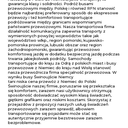
gwarancja klasy i solidności. Podróż busami
przewozowymi między Polskę i również RFN stanowić
będzie najbardziej preferowany sposób do ekspresowe
przewozy i też komfortowo transportujące
podróżowanie między granicami wspomnianymi
państwami przewozowymi. Nasza transportowa firma
działalność komunikacyjna zapewnia transporty z
wymienionych powyżej województw takie jak
województwo wlkp., region pomorski, kujawsko-
pomorska prowincja, lubuski obszar oraz region
zachodniopomorski, gwarantując przewozowo
komfortową jazdę w dodatku bezpieczną jazdę podczas
trwania jakiejkolwiek podróży. Samochody
transportujące do kraju za Odrą z polskich miast i busy
przewozowe z Niemiec do kraju nad Wisłą stanowić
nasza przewoźnicza firma specjalność przewozowa. W
wyniku busy Świnoujście Niemcy
tani niska cena przewóz z Niemiec do Polski
Świnoujście naszej firmie, poruszanie się przekształca
się komfortem, zarazem nasi użytkownicy otrzymują
sposobność doświadczać wysokim klasą świadczeń,
giętkimi grafikami oraz niskimi kosztami. Skorzystaj z
przejazdów z propozycji naszych usług świadczeń
przewozowych zarazem sprawdź, albowiem
transportowanie się pojazdami może stać się
autentycznie przyjemnie bezstresowe zarazem
bezproblemowe.