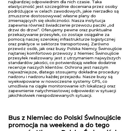
najbardziej odpowiednim dla nich czasie. Taka
elastyczność jest szczególnie doceniana przez osoby
podróżujące w celach zawodowych, jakie nierzadko są
zmuszone dostosowywać własne plany do
zmieniających się okoliczności. Nasza instytucja
zapewnia również świadczenie przewozu paczki „od
drzwi do drzwi”. Oferujemy pewne oraz punktualne
przekazywanie przesyłek, co zostaje osiągalne za
pomocą naszej szerokiej infrastrukturze logistycznej
oraz praktyce w sektorze transportowej. Zarówno
przewóz osób, jak oraz busy Polska Niemcy Świnoujście
najtaniej komfortowo przewozy z Niemiec Świnoujście
przesyłek realizowany jest z utrzymaniem najwyższych
standardów jakości, co potwierdzają wielkie dodatnie
recenzje naszych klientów. Ochrona jest naszym
najważniejsze, dlatego stosujemy dokładne procedury
nadzoru i nadzoru każdej przejazdu. Nasze busy są
wyekwipowane w nowoczesne systemy GPS, co
umożliwia na ciągłe monitorowanie ich lokalizacji oraz
zapewnienie natychmiastowej odpowiedzi w sytuacji
jakichkolwiek niespodziewanych sytuacji.
Bus z Niemiec do Polski Świnoujście
promocja na weekend a do tego