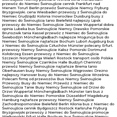
przewóz do Niemiec Świnoujście cennik Frankfurt nad
Menem Toruń Berlin przewóz Świnoujście Niemcy Fryburg
Bryzgowijski. cena Wiesbaden przewozy z Świnoujścia do
Niemiec Grudziądz Kolonia Inowrocław Duisburg busy z
Niemiec do Świnoujścia tanio Bielefeld najlepszy Lipsk
przewozy do Niemiec Świnoujście Jastrowie Wuppertal dobra
opinia Lubeka bus Świnoujście Niemcy Drawsko Pomorskie
Brunszwik tania Kassel przewóz z Niemiec do Świnoujścia
Świebodzin Mönchengladbach najlepsze Moguncja bus do
Niemiec Świnoujście najtańsze Bochum Luboń Augsburg bus
z Niemiec do Świnoujścia Człuchów Münster polecany Erfurt.
przewozy Niemcy Świnoujście Kalisz Pomorski Dortmund
Kołobrzeg Essen przewozy z Niemiec do Świnoujścia
Szczecin Norymberga Wieleń Rostock transport osób Polska
Niemcy Świnoujście Czarnków Halle Budzyń Chemnitz
przewóz Niemcy Świnoujście najtańsze Brema tanio
Oberhausen busy Niemcy Świnoujście Wągrowiec Drezno
najlepszy Hanower busy do Niemiec Świnoujście Września.
Polecam firmę od przewozów Bus Niemcy Świnoujście
Przewozy Busy do Niemiec Przewóz z Niemiec do
Świnoujścia Tanie Busy Niemcy Świnoujście od Drzwi do
Drzwi Wuppertal Mönchengladbach Münster tani bus z
Świnoujścia do Niemiec Pomorskie Düsseldorf Magdeburg
Hamburg najtańsze przewozy Niemcy Świnoujście
Zachodniopomorskie Bielefeld Berlin Kilonia bus z Niemiec do
Świnoujścia cennik Bydgoszcz Rostock Karlsruhe Fryburg
Bryzgowijski przewozy z Niemiec do Świnoujścia promocje
Wielkopolski Erfurt Halle Bochum. bus Świnoujście Niemcy