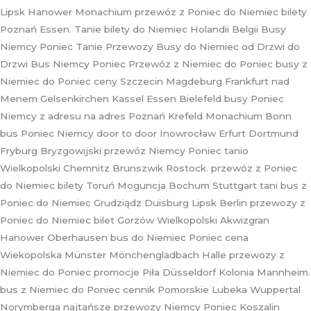
Lipsk Hanower Monachium przewóz z Poniec do Niemiec bilety
Poznań Essen. Tanie bilety do Niemiec Holandii Belgii Busy
Niemcy Poniec Tanie Przewozy Busy do Niemiec od Drzwi do
Drzwi Bus Niemcy Poniec Przewóz z Niemiec do Poniec busy z
Niemiec do Poniec ceny Szczecin Magdeburg Frankfurt nad
Menem Gelsenkirchen Kassel Essen Bielefeld busy Poniec
Niemcy z adresu na adres Poznań Krefeld Monachium Bonn
bus Poniec Niemcy door to door Inowrocław Erfurt Dortmund
Fryburg Bryzgowijski przewóz Niemcy Poniec tanio
Wielkopolski Chemnitz Brunszwik Rostock. przewóz z Poniec
do Niemiec bilety Toruń Moguncja Bochum Stuttgart tani bus z
Poniec do Niemiec Grudziądz Duisburg Lipsk Berlin przewozy z
Poniec do Niemiec bilet Gorzów Wielkopolski Akwizgran
Hanower Oberhausen bus do Niemiec Poniec cena
Wiekopolska Münster Mönchengladbach Halle przewozy z
Niemiec do Poniec promocje Piła Düsseldorf Kolonia Mannheim.
bus z Niemiec do Poniec cennik Pomorskie Lubeka Wuppertal
Norymberga najtańsze przewozy Niemcy Poniec Koszalin