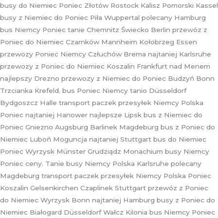
busy do Niemiec Poniec Złotów Rostock Kalisz Pomorski Kassel
busy z Niemiec do Poniec Piła Wuppertal polecany Hamburg
bus Niemcy Poniec tanie Chemnitz Świecko Berlin przewóz z
Poniec do Niemiec Czarnków Mannheim Kołobrzeg Essen
przewozy Poniec Niemcy Człuchów Brema najtaniej Karlsruhe
przewozy z Poniec do Niemiec Koszalin Frankfurt nad Menem
najlepszy Drezno przewozy z Niemiec do Poniec Budzyń Bonn
Trzcianka Krefeld. bus Poniec Niemcy tanio Düsseldorf
Bydgoszcz Halle transport paczek przesyłek Niemcy Polska
Poniec najtaniej Hanower najlepsze Lipsk bus z Niemiec do
Poniec Gniezno Augsburg Barlinek Magdeburg bus z Poniec do
Niemiec Luboń Moguncja najtaniej Stuttgart bus do Niemiec
Poniec Wyrzysk Münster Grudziądz Monachium busy Niemcy
Poniec ceny. Tanie busy Niemcy Polska Karlsruhe polecany
Magdeburg transport paczek przesyłek Niemcy Polska Poniec
Koszalin Gelsenkirchen Czaplinek Stuttgart przewóz z Poniec
do Niemiec Wyrzysk Bonn najtaniej Hamburg busy z Poniec do
Niemiec Białogard Düsseldorf Wałcz Kilonia bus Niemcy Poniec