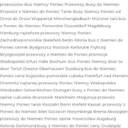
przewozów Bus Niemcy Poniec Przewozy Busy do Niemiec
Przewóz z Niemiec do Poniec Tanie Busy Niemcy Poniec od
Drzwi do Drzwi Wuppertal Mönchengladbach Münster tani bus
z Poniec do Niemiec Pomorskie Düsseldorf Magdeburg
Hamburg najtańsze przewozy Niemcy Poniec
Zachodniopomorskie Bielefeld Berlin Kilonia bus z Niemiec do
Poniec cennik Bydgoszcz Rostock Karlsruhe Fryburg
Bryzgowijski przewozy z Niemiec do Poniec promocje
Wielkopolski Erfurt Halle Bochum. bus Poniec Niemcy door to
door Toruń Drezno Oberhausen Duisburg bus do Niemiec
Poniec cena Kujawsko-pomorskie Lubeka Frankfurt nad Menem
Chemnitz najtaniej przewozy Poniec Niemcy Wiekopolska
Wiesbaden Gelsenkirchen Stuttgart busy z Poniec do Niemiec
opinie Lubuskie Brunszwik Mannheim Moguncja przewóz
Niemcy Poniec tanio Koszalin Bonn Krefeld Kassel. przewozy z
Poniec do Niemiec bilet Szczecin Norymberga Brema Akwizgran
przewozy do Niemiec Poniec opinie Inowrocław Augsburg
Kolonia Dortmund busy z Niemiec do Poniec ceny Grudziądz