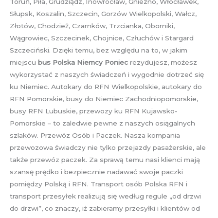
Toruń, Piła, Grudziądz, Inowrocław, Gniezno, Włocławek,
Słupsk, Koszalin, Szczecin, Gorzów Wielkopolski, Wałcz,
Złotów, Chodzież, Czarnków, Trzcianka, Oborniki,
Wągrowiec, Szczecinek, Chojnice, Człuchów i Stargard
Szczeciński. Dzięki temu, bez względu na to, w jakim
miejscu
bus Polska Niemcy Poniec
rezydujesz, możesz
wykorzystać z naszych świadczeń i wygodnie dotrzeć się
ku Niemiec. Autokary do RFN Wielkopolskie, autokary do
RFN Pomorskie, busy do Niemiec Zachodniopomorskie,
busy RFN Lubuskie, przewozy ku RFN Kujawsko-
Pomorskie – to zaledwie pewne z naszych osiągalnych
szlaków. Przewóz Osób i Paczek. Nasza kompania
przewozowa świadczy nie tylko przejazdy pasażerskie, ale
także przewóz paczek. Za sprawą temu nasi klienci mają
szansę prędko i bezpiecznie nadawać swoje paczki
pomiędzy Polską i RFN. Transport osób Polska RFN i
transport przesyłek realizują się według regule „od drzwi
do drzwi”, co znaczy, iż zabieramy przesyłki i klientów od