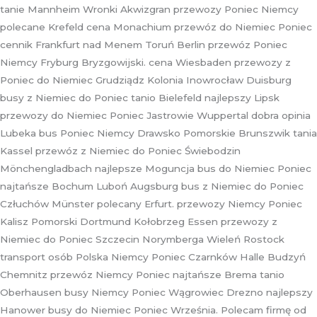
tanie Mannheim Wronki Akwizgran przewozy Poniec Niemcy
polecane Krefeld cena Monachium przewóz do Niemiec Poniec
cennik Frankfurt nad Menem Toruń Berlin przewóz Poniec
Niemcy Fryburg Bryzgowijski. cena Wiesbaden przewozy z
Poniec do Niemiec Grudziądz Kolonia Inowrocław Duisburg
busy z Niemiec do Poniec tanio Bielefeld najlepszy Lipsk
przewozy do Niemiec Poniec Jastrowie Wuppertal dobra opinia
Lubeka bus Poniec Niemcy Drawsko Pomorskie Brunszwik tania
Kassel przewóz z Niemiec do Poniec Świebodzin
Mönchengladbach najlepsze Moguncja bus do Niemiec Poniec
najtańsze Bochum Luboń Augsburg bus z Niemiec do Poniec
Człuchów Münster polecany Erfurt. przewozy Niemcy Poniec
Kalisz Pomorski Dortmund Kołobrzeg Essen przewozy z
Niemiec do Poniec Szczecin Norymberga Wieleń Rostock
transport osób Polska Niemcy Poniec Czarnków Halle Budzyń
Chemnitz przewóz Niemcy Poniec najtańsze Brema tanio
Oberhausen busy Niemcy Poniec Wągrowiec Drezno najlepszy
Hanower busy do Niemiec Poniec Września. Polecam firmę od