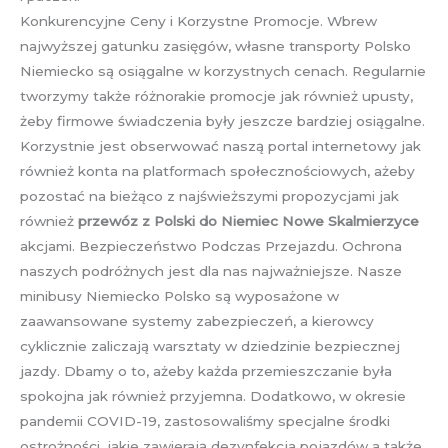
Konkurencyjne Ceny i Korzystne Promocje. Wbrew
najwyższej gatunku zasięgów, własne transporty Polsko
Niemiecko są osiągalne w korzystnych cenach. Regularnie
tworzymy także różnorakie promocje jak również upusty,
żeby firmowe świadczenia były jeszcze bardziej osiągalne.
Korzystnie jest obserwować naszą portal internetowy jak
również konta na platformach społecznościowych, ażeby
pozostać na bieżąco z najświeższymi propozycjami jak
również
przewóz z Polski do Niemiec Nowe Skalmierzyce
akcjami. Bezpieczeństwo Podczas Przejazdu. Ochrona
naszych podróżnych jest dla nas najważniejsze. Nasze
minibusy Niemiecko Polsko są wyposażone w
zaawansowane systemy zabezpieczeń, a kierowcy
cyklicznie zaliczają warsztaty w dziedzinie bezpiecznej
jazdy. Dbamy o to, ażeby każda przemieszczanie była
spokojna jak również przyjemna. Dodatkowo, w okresie
pandemii COVID-19, zastosowaliśmy specjalne środki
ostrożności, jakie zawierają dezynfekcja pojazdów a także