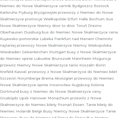
Niemiec do Nowe Skalmierzyce cennik Bydgoszcz Rostock
Karlsruhe Fryburg Bryzgowijski przewozy z Niemiec do Nowe
Skalmierzyce promocje Wielkopolski Erfurt Halle Bochum. bus
Nowe Skalmierzyce Niemcy door to door Toruń Drezno
Oberhausen Duisburg bus do Niemiec Nowe Skalmierzyce cena
Kujawsko-pomorskie Lubeka Frankfurt nad Menem Chemnitz
najtaniej przewozy Nowe Skalmierzyce Niemcy Wiekopolska
Wiesbaden Gelsenkirchen Stuttgart busy z Nowe Skalmierzyce
do Niemiec opinie Lubuskie Brunszwik Mannheim Moguncja
przewóz Niemcy Nowe Skalmierzyce tanio Koszalin Bonn
Krefeld Kassel. przewozy z Nowe Skalmierzyce do Niemiec bilet
Szczecin Norymberga Brema Akwizgran przewozy do Niemiec
Nowe Skalmierzyce opinie Inowrocław Augsburg Kolonia
Dortmund busy z Niemiec do Nowe Skalmierzyce ceny
Grudziądz Lipsk Hanower Monachium przewóz z Nowe
Skalmierzyce do Niemiec bilety Poznań Essen. Tanie bilety do
Niemiec Holandii Belgii Busy Niemcy Nowe Skalmierzyce Tanie
Przewozy Busy do Niemiec od Drzwi do Drzwi Bus Niemcy