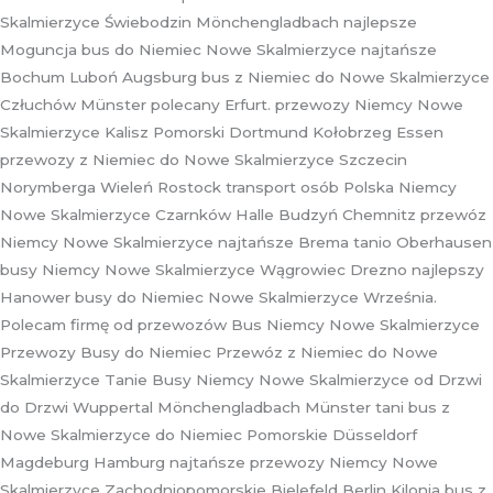
Skalmierzyce Świebodzin Mönchengladbach najlepsze
Moguncja bus do Niemiec Nowe Skalmierzyce najtańsze
Bochum Luboń Augsburg bus z Niemiec do Nowe Skalmierzyce
Człuchów Münster polecany Erfurt. przewozy Niemcy Nowe
Skalmierzyce Kalisz Pomorski Dortmund Kołobrzeg Essen
przewozy z Niemiec do Nowe Skalmierzyce Szczecin
Norymberga Wieleń Rostock transport osób Polska Niemcy
Nowe Skalmierzyce Czarnków Halle Budzyń Chemnitz przewóz
Niemcy Nowe Skalmierzyce najtańsze Brema tanio Oberhausen
busy Niemcy Nowe Skalmierzyce Wągrowiec Drezno najlepszy
Hanower busy do Niemiec Nowe Skalmierzyce Września.
Polecam firmę od przewozów Bus Niemcy Nowe Skalmierzyce
Przewozy Busy do Niemiec Przewóz z Niemiec do Nowe
Skalmierzyce Tanie Busy Niemcy Nowe Skalmierzyce od Drzwi
do Drzwi Wuppertal Mönchengladbach Münster tani bus z
Nowe Skalmierzyce do Niemiec Pomorskie Düsseldorf
Magdeburg Hamburg najtańsze przewozy Niemcy Nowe
Skalmierzyce Zachodniopomorskie Bielefeld Berlin Kilonia bus z