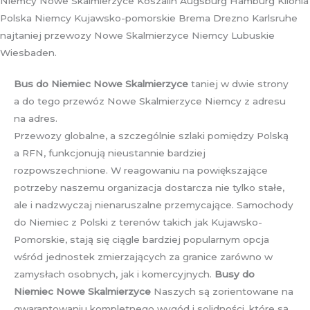
Niemcy Nowe Skalmierzyce Koszalin Augsburg Hamburg Kilonia
Polska Niemcy Kujawsko-pomorskie Brema Drezno Karlsruhe
najtaniej przewozy Nowe Skalmierzyce Niemcy Lubuskie
Wiesbaden.
Bus do Niemiec Nowe Skalmierzyce
taniej w dwie strony
a do tego przewóz Nowe Skalmierzyce Niemcy z adresu
na adres.
Przewozy globalne, a szczególnie szlaki pomiędzy Polską
a RFN, funkcjonują nieustannie bardziej
rozpowszechnione. W reagowaniu na powiększające
potrzeby naszemu organizacja dostarcza nie tylko stałe,
ale i nadzwyczaj nienaruszalne przemycające. Samochody
do Niemiec z Polski z terenów takich jak Kujawsko-
Pomorskie, stają się ciągle bardziej popularnym opcja
wśród jednostek zmierzających za granice zarówno w
zamysłach osobnych, jak i komercyjnych.
Busy do
Niemiec Nowe Skalmierzyce
Naszych są zorientowane na
gwarantowaniu kompletnego wygód i solidności, które są