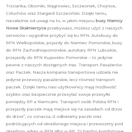
Trzcianka, Oborniki, Wągrowiec, Szczecinek, Chojnice,
Człuchów oraz Stargard Szczeciński. Dzięki temu,
niezależnie od uwagi na to, w jakim miejscu
busy Niemcy
Nowe Skalmierzyce
przebywasz, możesz użyć z naszych
serwisów i wygodnie przybyć się ku RFN. Autobusy do
RFN Wielkopolskie, pojazdy do Niemiec Pomorskie, busy
do RFN Zachodniopomorskie, autokary RFN Lubuskie,
przejazdy do RFN Kujawsko-Pomorskie – to jedynie
pewne z naszych dostępnych tras. Transport Pasażerów
oraz Paczek. Nasza kompania transportowa udziela nie
jedynie przewozy pasażerskie, lecz również transport
paczek. Dzięki temu nasi użytkownicy mają możliwość
szybko oraz bezpiecznie przesyłać swoje przesyłki
pomiędzy RP a Niemcami. Transport osób Polska RFN i
przejazdy paczek mają miejsce się na zasadach od drzwi
do drzwi”, co oznacza, iż odbieramy paczki oraz
podróżujących od określonego miejsca i przewozimy pod
określony adres w RFN albo w RP. To bardzo komfortowe