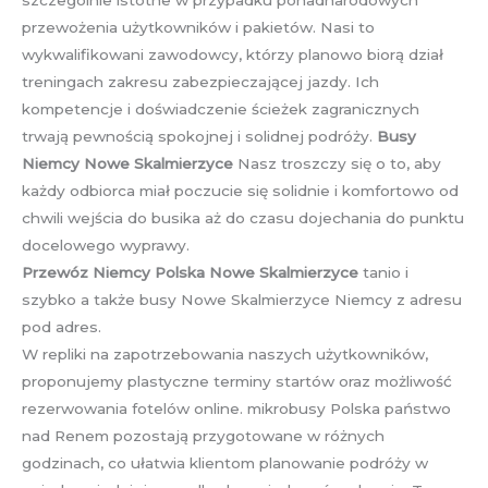
szczególnie istotne w przypadku ponadnarodowych
przewożenia użytkowników i pakietów. Nasi to
wykwalifikowani zawodowcy, którzy planowo biorą dział
treningach zakresu zabezpieczającej jazdy. Ich
kompetencje i doświadczenie ścieżek zagranicznych
trwają pewnością spokojnej i solidnej podróży.
Busy
Niemcy Nowe Skalmierzyce
Nasz troszczy się o to, aby
każdy odbiorca miał poczucie się solidnie i komfortowo od
chwili wejścia do busika aż do czasu dojechania do punktu
docelowego wyprawy.
Przewóz Niemcy Polska Nowe Skalmierzyce
tanio i
szybko a także busy Nowe Skalmierzyce Niemcy z adresu
pod adres.
W repliki na zapotrzebowania naszych użytkowników,
proponujemy plastyczne terminy startów oraz możliwość
rezerwowania fotelów online. mikrobusy Polska państwo
nad Renem pozostają przygotowane w różnych
godzinach, co ułatwia klientom planowanie podróży w