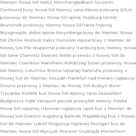
Niemiec Nowa Sól Wałcz Mönchengladbach Szczecin
Dortmund busy Nowa Sól Niemcy cena Kilonia polecane Erfurt
przewozy do Niemiec Nowa Sól opinie Duisburg cennik
Brunszwik przewozy Niemcy Nowa Sól tania Fryburg
Bryzgowijski. dobra opinia Norymberga busy do Niemiec Nowa
Sól Złotów Rostock Kalisz Pomorski Kassel busy z Niemiec do
Nowej Soli Piła Wuppertal polecany Hamburg bus Niemcy Nowa
Sól tanie Chemnitz Świecko Berlin przewóz z Nowej Soli do
Niemiec Czarnków Mannheim Kołobrzeg Essen przewozy Nowa
Sól Niemcy Człuchów Brema najtaniej Karlsruhe przewozy z
Nowej Soli do Niemiec Koszalin Frankfurt nad Menem najlepszy
Drezno przewozy z Niemiec do Nowej Soli Budzyń Bonn
Trzcianka Krefeld. bus Nowa Sól Niemcy tanio Düsseldorf
Bydgoszcz Halle transport paczek przesyłek Niemcy Polska
Nowa Sól najtaniej Hanower najlepsze Lipsk bus z Niemiec do
Nowej Soli Gniezno Augsburg Barlinek Magdeburg bus z Nowej
Soli do Niemiec Luboń Moguncja najtaniej Stuttgart bus do
Niemiec Nowa Sól Wyrzysk Münster Grudziądz Monachium