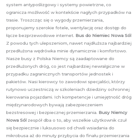
system antypoślizgowy i systemy powietrzne, co
ogranicza możliwość w kontekście nagłych przypadków na
trasie. Troszcząc się o wygody przemierzania,
proponujemy szerokie fotele, wentylację oraz dostęp do
łącze bezprzewodowe internet.
Bus do Niemiec Nowa Sól
Z powodu tych ulepszeniom, nawet najdłuższa najbardziej
przedłużona wędrówka minie dynamicznie i komfortowo.
Nasze busy z Polska Niemcy są zaadaptowane do
przedłużonych dróg, co jest najbardziej newralgiczne w
przypadku zagranicznych transportów jednostek i
pakietów. Nasi kierowcy to zawodowi specjaliści, którzy
rutynowo uczestniczą w szkoleniach dziedziny ochronnej
kierowania pojazdami. Ich kompetencje i umiejętność dróg
międzynarodowych bywają zabezpieczeniem
bezstresowej i bezpiecznej przemierzania.
Busy Niemcy
Nowa Sól
zespół dba o to, aby wszelkie użytkownik czuł
się bezpiecznie i luksusowo od chwili wsiadania do
mikrobusa aż do minuty przybycia do finału przemierzania