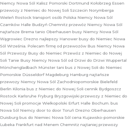
Niemcy Nowa Sól Kalisz Pomorski Dortmund Kołobrzeg Essen
przewozy z Niemiec do Nowej Soli Szczecin Norymberga
Wieleń Rostock transport osób Polska Niemcy Nowa Sól
Czarnków Halle Budzyń Chemnitz przewóz Niemcy Nowa Sól
najtańsze Brema tanio Oberhausen busy Niemcy Nowa Sól
Wągrowiec Drezno najlepszy Hanower busy do Niemiec Nowa
Sól Września. Polecam firmę od przewozów Bus Niemcy Nowa
Sól Przewozy Busy do Niemiec Przewóz z Niemiec do Nowej
Soli Tanie Busy Niemcy Nowa Sól od Drzwi do Drzwi Wuppertal
Mönchengladbach Münster tani bus z Nowej Soli do Niemiec
Pomorskie Düsseldorf Magdeburg Hamburg najtańsze
przewozy Niemcy Nowa Sól Zachodniopomorskie Bielefeld
Berlin Kilonia bus z Niemiec do Nowej Soli cennik Bydgoszcz
Rostock Karlsruhe Fryburg Bryzgowijski przewozy z Niemiec do
Nowej Soli promocje Wielkopolski Erfurt Halle Bochum. bus
Nowa Sól Niemcy door to door Toruń Drezno Oberhausen
Duisburg bus do Niemiec Nowa Sól cena Kujawsko-pomorskie
Lubeka Frankfurt nad Menem Chemnitz najtaniej przewozy