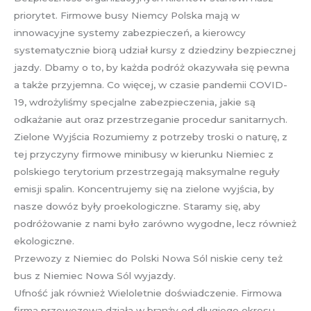
priorytet. Firmowe busy Niemcy Polska mają w
innowacyjne systemy zabezpieczeń, a kierowcy
systematycznie biorą udział kursy z dziedziny bezpiecznej
jazdy. Dbamy o to, by każda podróż okazywała się pewna
a także przyjemna. Co więcej, w czasie pandemii COVID-
19, wdrożyliśmy specjalne zabezpieczenia, jakie są
odkażanie aut oraz przestrzeganie procedur sanitarnych.
Zielone Wyjścia Rozumiemy z potrzeby troski o naturę, z
tej przyczyny firmowe minibusy w kierunku Niemiec z
polskiego terytorium przestrzegają maksymalne reguły
emisji spalin. Koncentrujemy się na zielone wyjścia, by
nasze dowóz były proekologiczne. Staramy się, aby
podróżowanie z nami było zarówno wygodne, lecz również
ekologiczne.
Przewozy z Niemiec do Polski Nowa Sól niskie ceny też
bus z Niemiec Nowa Sól wyjazdy.
Ufność jak również Wieloletnie doświadczenie. Firmowa
firma przewozowa działa w branży od długiego okresu,