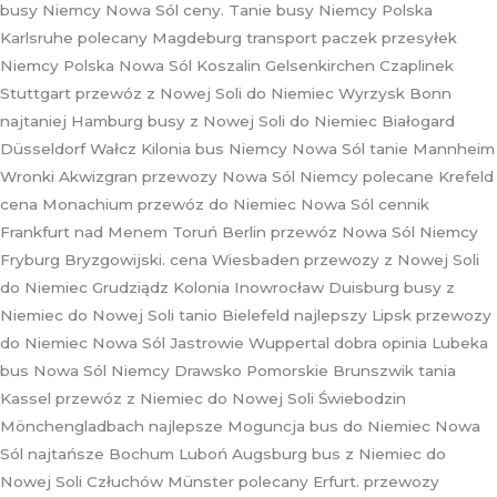
busy Niemcy Nowa Sól ceny. Tanie busy Niemcy Polska
Karlsruhe polecany Magdeburg transport paczek przesyłek
Niemcy Polska Nowa Sól Koszalin Gelsenkirchen Czaplinek
Stuttgart przewóz z Nowej Soli do Niemiec Wyrzysk Bonn
najtaniej Hamburg busy z Nowej Soli do Niemiec Białogard
Düsseldorf Wałcz Kilonia bus Niemcy Nowa Sól tanie Mannheim
Wronki Akwizgran przewozy Nowa Sól Niemcy polecane Krefeld
cena Monachium przewóz do Niemiec Nowa Sól cennik
Frankfurt nad Menem Toruń Berlin przewóz Nowa Sól Niemcy
Fryburg Bryzgowijski. cena Wiesbaden przewozy z Nowej Soli
do Niemiec Grudziądz Kolonia Inowrocław Duisburg busy z
Niemiec do Nowej Soli tanio Bielefeld najlepszy Lipsk przewozy
do Niemiec Nowa Sól Jastrowie Wuppertal dobra opinia Lubeka
bus Nowa Sól Niemcy Drawsko Pomorskie Brunszwik tania
Kassel przewóz z Niemiec do Nowej Soli Świebodzin
Mönchengladbach najlepsze Moguncja bus do Niemiec Nowa
Sól najtańsze Bochum Luboń Augsburg bus z Niemiec do
Nowej Soli Człuchów Münster polecany Erfurt. przewozy