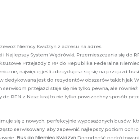
przewóz Niemcy Kwidzyn z adresu na adres.
i i Najlepszy System Wędrówki. Przemieszczania się do R
uksusowe Przejazdy z RP do Republika Federalna Niemie
czne, najwięcej jeśli zdecydujesz się się na przejazd b
w dedykowana jest do rezydentów obszarów takich jak W
erwisom przejazd staje się nie tylko pewna, ale również
 do RFN z Nasz kraj to nie tylko powszechny sposób prze
muje się z nowych, perfekcyjnie wyposażonych busów, k
zęsto serwisowany, aby zapewnić najlepszy poziom ochrony
rawnie.
Bus do Niemiec Kwidzyn
Dogodność podróżowania 