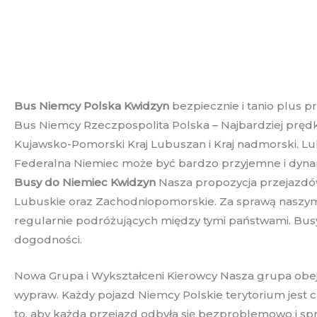
Bus Niemcy Polska Kwidzyn
bezpiecznie i tanio plus 
Bus Niemcy Rzeczpospolita Polska – Najbardziej prędk
Kujawsko-Pomorski Kraj Lubuszan i Kraj nadmorski. L
Federalna Niemiec może być bardzo przyjemne i dynami
Busy do Niemiec Kwidzyn
Nasza propozycja przejazdó
Lubuskie oraz Zachodniopomorskie. Za sprawą naszym s
regularnie podróżujących między tymi państwami. Busy
dogodności.
Nowa Grupa i Wykształceni Kierowcy Nasza grupa obej
wypraw. Każdy pojazd Niemcy Polskie terytorium jest c
to, aby każda przejazd odbyła się bezproblemowo i sp