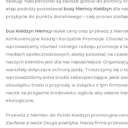
obsługi. Nasi personel są zawsze gotowi do pomocy or
etap podróży pozostawał
busy Niemcy Kwidzyn
dla na
przybycie do punktu docelowego – cały proces zostaj
bus Kwidzyn Niemcy
niskie ceny oraz przewóz z Niemi
Konkurencyjne Koszty i Korzystne Promocje. Chociaż na
wprowadzamy również różnego rodzaju promocje a także 
mediach społecznościowych, ażeby pozostać na czasie
naszych klientów jest dla nas najważniejsze. Organiza
warsztaty dotyczące ochrony jazdy. Troszczymy się o t
wprowadziliśmy extra środki zabezpieczające, jakie za
obowiązku troski o przyrodę, w związku z tym firmowe
nacisk na przyjazne środowisku wyjścia, aby własne t
ekologiczne.
Przewóz z Niemiec do Polski Kwidzyn promocyjna cena 
Zaufanie a także Długa praktyka. Nasza firma przewozo