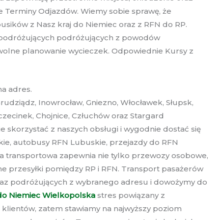
ne Terminy Odjazdów. Wiemy sobie sprawę, że
busików z Nasz kraj do Niemiec oraz z RFN do RP.
a podróżujących podróżujących z powodów
olne planowanie wycieczek. Odpowiednie Kursy z
a adres.
Grudziądz, Inowrocław, Gniezno, Włocławek, Słupsk,
czecinek, Chojnice, Człuchów oraz Stargard
ie skorzystać z naszych obsługi i wygodnie dostać się
ie, autobusy RFN Lubuskie, przejazdy do RFN
ka transportowa zapewnia nie tylko przewozy osobowe,
ne przesyłki pomiędzy RP i RFN. Transport pasażerów
i oraz podróżujących z wybranego adresu i dowożymy do
do Niemiec Wielkopolska
stres powiązany z
 klientów, zatem stawiamy na najwyższy poziom