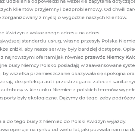
az udzielania odpowiedzi na wszelkie zapytania dotyczące
szych klientów przyjemny i bezproblemowy. Od chwili zar
e zorganizowany z myślą o wygodzie naszych klientów.
ec Kwidzyn z wskazanego adresu na adres.
jwyższej standardu usług, własne przesyły Polska Niemie
zniżki, aby nasze serwisy były bardziej dostępne. Opłac
 z najnowszymi ofertami jak również
przewóz Niemcy Kwi
cyjne busy Niemcy Polsko posiadają w zaawansowane syste
o, by wszelka przemieszczanie okazywała się spokojna ora
wierają dezynfekcja aut i przestrzeganie zaleceń sanita
 autobusy w kierunku Niemiec z polskich terenów wypełnia
ransporty były ekologiczne. Dążymy do tego, żeby podróżo
a do tego busy z Niemiec do Polski Kwidzyn wyjazdy.
wa operuje na rynku od wielu lat, jaki pozwala nam na do