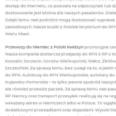
dostęp do internetu, co pozwala na odpoczynek lub d
dostosowanie jest istotna dla naszych pasażerów. Dlat
Dzięki temu nasi podróżni mogą dostosować wyprawę 
zawodowych. Nasze busiki z Polskie terytorium do RFN 
Wielu Miast.
Przewozy do Niemiec z Polski Kwidzyn
promocyjne ceny
Nasza kompania dostarcza przejazdy do RFN z RP z licz
Koszalin, Szczecin, Gorzów Wielkopolski, Wałcz, Złotó
Szczeciński. Za sprawą temu, bez uwagi na to, w jakim
do RFN. Autobusy do RFN Wielkopolskie, autokary do
Kujawsko-Pomorskie – to tylko pewne spośród naszych 
ale również przewóz paczek. Za sprawą temu nasi pas
RP Niemcy oraz transport przesyłek realizują się na r
wskazany adres w Niemczech albo w Polsce. To wyjątk
dodatkowymi przesiadkami oraz dojazdami. Wysoki Sta