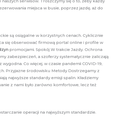
 naszych serwisów. Troszczymy się o to, żeby każdy
ezerwowania miejsca w busie, poprzez jazdę, aż do
ckie są osiągalne w korzystnych cenach. Cyklicznie
a się obserwować firmową portal online i profile w
dzyn
promocjami. Spokój W trakcie Jazdy. Ochrona
my zabezpieczeń, a szoferzy systematycznie zaliczają
z wygodna. Co więcej, w czasie pandemii COVID-19,
rnych. Przyjazne środowisku Metody Dostrzegamy z
ją najwyższe standardy emisji spalin. Kładziemy
wanie z nami było zarówno komfortowe, lecz też
starczanie operacji na najwyższym standardzie.