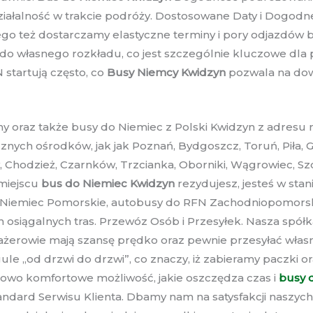
ziałalność w trakcie podróży. Dostosowane Daty i Dogod
ego też dostarczamy elastyczne terminy i pory odjazdów 
do własnego rozkładu, co jest szczególnie kluczowe dl
startują często, co
Busy Niemcy Kwidzyn
pozwala na dow
 oraz także busy do Niemiec z Polski Kwidzyn z adresu n
nych ośrodków, jak jak Poznań, Bydgoszcz, Toruń, Piła, 
w, Chodzież, Czarnków, Trzcianka, Oborniki, Wągrowiec, Sz
 miejscu
bus do Niemiec Kwidzyn
rezydujesz, jesteś w stan
 Niemiec Pomorskie, autobusy do RFN Zachodniopomorsk
osiągalnych tras. Przewóz Osób i Przesyłek. Nasza spół
ażerowie mają szansę prędko oraz pewnie przesyłać włas
egule „od drzwi do drzwi”, co znaczy, iż zabieramy paczk
owo komfortowe możliwość, jakie oszczędza czas i
busy 
ndard Serwisu Klienta. Dbamy nam na satysfakcji naszych