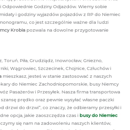
 i Odpowiednie Godziny Odjazdów. Wiemy sobie
rmidaty i godziny wyjazdów pojazdów z RP do Niemiec
rmonogramu, co jest szczególnie ważne dla ludzi
mcy Krobia
pozwala na dowolne przygotowanie
 Toruń, Piła, Grudziądz, Inowrocław, Gniezno,
niki, Wągrowiec, Szczecinek, Chojnice, Człuchów i
a
mieszkasz, jesteś w stanie zastosować z naszych
utokary do Niemiec Zachodniopomorskie, busy Niemcy
wóz Pasażerów i Przesyłek. Nasza firma transportowa
ą szansę prędko oraz pewnie wysyłać własne paczki
drzwi do drzwi”, co znaczy, że odbieramy przesyłki i
e opcja, jakie zaoszczędza czas i
busy do Niemiec
zczymy się nam na zadowoleniu naszych klientów,