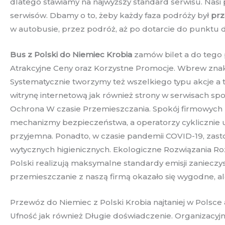
dlatego stawiamy na najwyższy standard serwisu. Nas
serwisów. Dbamy o to, żeby każdy faza podróży był
prz
w autobusie, przez podróż, aż po dotarcie do punktu 
Bus z Polski do Niemiec Krobia
zamów bilet a do tego 
Atrakcyjne Ceny oraz Korzystne Promocje. Wbrew znak
Systematycznie tworzymy też wszelkiego typu akcje a t
witrynę internetową jak również strony w serwisach sp
Ochrona W czasie Przemieszczania. Spokój firmowych
mechanizmy bezpieczeństwa, a operatorzy cyklicznie u
przyjemna. Ponadto, w czasie pandemii COVID-19, zast
wytycznych higienicznych. Ekologiczne Rozwiązania R
Polski realizują maksymalne standardy emisji zaniecz
przemieszczanie z naszą firmą okazało się wygodne, a
Przewóz do Niemiec z Polski Krobia najtaniej w Polsc
Ufność jak również Długie doświadczenie. Organizacyj