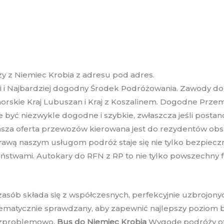
zy z Niemiec Krobia z adresu pod adres.
i i Najbardziej dogodny Środek Podróżowania. Zawody do
skie Kraj Lubuszan i Kraj z Koszalinem. Dogodne Przemi
e być niezwykle dogodne i szybkie, zwłaszcza jeśli posta
sza oferta przewozów kierowana jest do rezydentów obsz
wą naszym usługom podróż staje się nie tylko bezpieczna
państwami. Autokary do RFN z RP to nie tylko powszechny
zasób składa się z współczesnych, perfekcyjnie uzbrojo
tematycznie sprawdzany, aby zapewnić najlepszy poziom b
bezproblemowo.
Bus do Niemiec Krobia
Wygodę podróży ofe