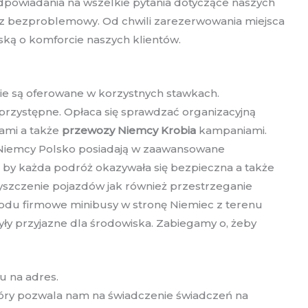
dpowiadania na wszelkie pytania dotyczące naszych
az bezproblemowy. Od chwili zarezerwowania miejsca
ską o komforcie naszych klientów.
ie są oferowane w korzystnych stawkach.
 przystępne. Opłaca się sprawdzać organizacyjną
tami a także
przewozy Niemcy Krobia
kampaniami.
 Niemcy Polsko posiadają w zaawansowane
, by każda podróż okazywała się bezpieczna a także
yszczenie pojazdów jak również przestrzeganie
odu firmowe minibusy w stronę Niemiec z terenu
ły przyjazne dla środowiska. Zabiegamy o, żeby
u na adres.
który pozwala nam na świadczenie świadczeń na