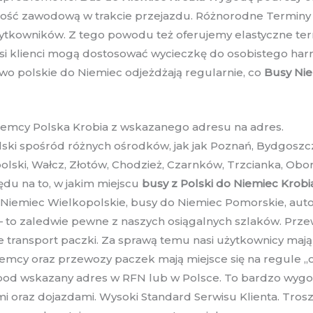
wność zawodową w trakcie przejazdu. Różnorodne Terminy
żytkowników. Z tego powodu też oferujemy elastyczne te
nasi klienci mogą dostosować wycieczkę do osobistego ha
wo polskie do Niemiec odjeżdżają regularnie, co
Busy Nie
Niemcy Polska Krobia z wskazanego adresu na adres.
ski spośród różnych ośrodków, jak jak Poznań, Bydgoszcz,
lski, Wałcz, Złotów, Chodzież, Czarnków, Trzcianka, Obor
ędu na to, w jakim miejscu
busy z Polski do Niemiec Krobi
o Niemiec Wielkopolskie, busy do Niemiec Pomorskie, a
 to zaledwie pewne z naszych osiągalnych szlaków. Prze
że transport paczki. Za sprawą temu nasi użytkownicy maj
cy oraz przewozy paczek mają miejsce się na regule „od 
od wskazany adres w RFN lub w Polsce. To bardzo wygodn
 oraz dojazdami. Wysoki Standard Serwisu Klienta. Tros