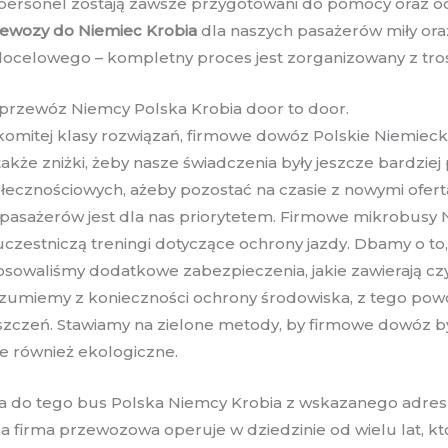
i personel zostają zawsze przygotowani do pomocy oraz o
ewozy do Niemiec Krobia
dla naszych pasażerów miły or
docelowego – kompletny proces jest zorganizowany z tro
przewóz Niemcy Polska Krobia door to door.
omitej klasy rozwiązań, firmowe dowóz Polskie Niemieck
akże zniżki, żeby nasze świadczenia były jeszcze bardziej
ołecznościowych, ażeby pozostać na czasie z nowymi ofer
 pasażerów jest dla nas priorytetem. Firmowe mikrobusy
czestniczą treningi dotyczące ochrony jazdy. Dbamy o to
osowaliśmy dodatkowe zabezpieczenia, jakie zawierają cz
ozumiemy z konieczności ochrony środowiska, z tego pow
yszczeń. Stawiamy na zielone metody, by firmowe dowóz by
le również ekologiczne.
e a do tego bus Polska Niemcy Krobia z wskazanego adres
na firma przewozowa operuje w dziedzinie od wielu lat, 