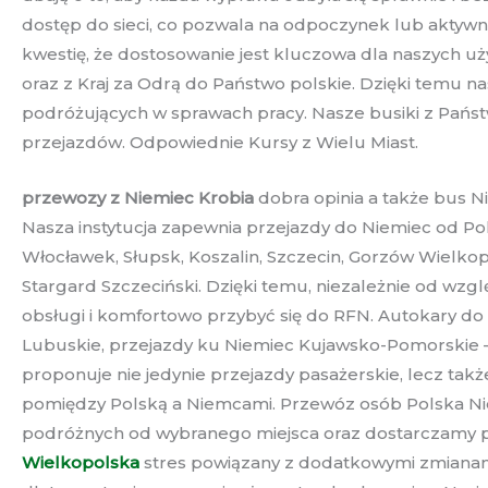
dostęp do sieci, co pozwala na odpoczynek lub akty
kwestię, że dostosowanie jest kluczowa dla naszych u
oraz z Kraj za Odrą do Państwo polskie. Dzięki temu 
podróżujących w sprawach pracy. Nasze busiki z Państ
przejazdów. Odpowiednie Kursy z Wielu Miast.
przewozy z Niemiec Krobia
dobra opinia a także bus 
Nasza instytucja zapewnia przejazdy do Niemiec od Pol
Włocławek, Słupsk, Koszalin, Szczecin, Gorzów Wielkopo
Stargard Szczeciński. Dzięki temu, niezależnie od wzgl
obsługi i komfortowo przybyć się do RFN. Autokary d
Lubuskie, przejazdy ku Niemiec Kujawsko-Pomorskie –
proponuje nie jedynie przejazdy pasażerskie, lecz tak
pomiędzy Polską a Niemcami. Przewóz osób Polska Niem
podróżnych od wybranego miejsca oraz dostarczamy p
Wielkopolska
stres powiązany z dodatkowymi zmianami