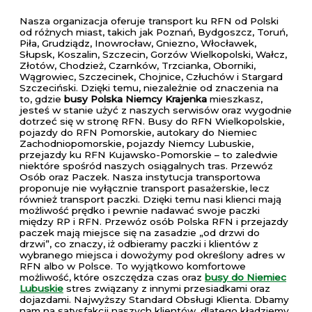
Nasza organizacja oferuje transport ku RFN od Polski
od różnych miast, takich jak Poznań, Bydgoszcz, Toruń,
Piła, Grudziądz, Inowrocław, Gniezno, Włocławek,
Słupsk, Koszalin, Szczecin, Gorzów Wielkopolski, Wałcz,
Złotów, Chodzież, Czarnków, Trzcianka, Oborniki,
Wągrowiec, Szczecinek, Chojnice, Człuchów i Stargard
Szczeciński. Dzięki temu, niezależnie od znaczenia na
to, gdzie
busy Polska Niemcy Krajenka
mieszkasz,
jesteś w stanie użyć z naszych serwisów oraz wygodnie
dotrzeć się w stronę RFN. Busy do RFN Wielkopolskie,
pojazdy do RFN Pomorskie, autokary do Niemiec
Zachodniopomorskie, pojazdy Niemcy Lubuskie,
przejazdy ku RFN Kujawsko-Pomorskie – to zaledwie
niektóre spośród naszych osiągalnych tras. Przewóz
Osób oraz Paczek. Nasza instytucja transportowa
proponuje nie wyłącznie transport pasażerskie, lecz
również transport paczki. Dzięki temu nasi klienci mają
możliwość prędko i pewnie nadawać swoje paczki
między RP i RFN. Przewóz osób Polska RFN i przejazdy
paczek mają miejsce się na zasadzie „od drzwi do
drzwi”, co znaczy, iż odbieramy paczki i klientów z
wybranego miejsca i dowożymy pod określony adres w
RFN albo w Polsce. To wyjątkowo komfortowe
możliwość, które oszczędza czas oraz
busy do Niemiec
Lubuskie
stres związany z innymi przesiadkami oraz
dojazdami. Najwyższy Standard Obsługi Klienta. Dbamy
nam na satysfakcji naszych klientów, dlatego kładziemy