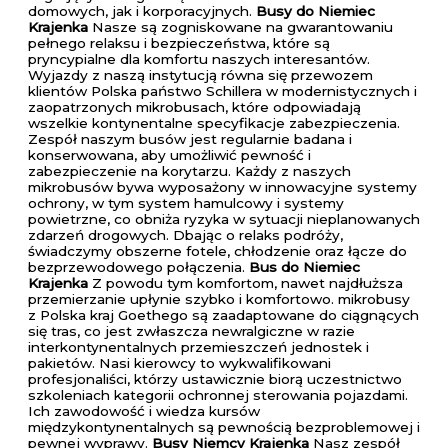
domowych, jak i korporacyjnych.
Busy do Niemiec
Krajenka
Nasze są zogniskowane na gwarantowaniu
pełnego relaksu i bezpieczeństwa, które są
pryncypialne dla komfortu naszych interesantów.
Wyjazdy z naszą instytucją równa się przewozem
klientów Polska państwo Schillera w modernistycznych i
zaopatrzonych mikrobusach, które odpowiadają
wszelkie kontynentalne specyfikacje zabezpieczenia.
Zespół naszym busów jest regularnie badana i
konserwowana, aby umożliwić pewność i
zabezpieczenie na korytarzu. Każdy z naszych
mikrobusów bywa wyposażony w innowacyjne systemy
ochrony, w tym system hamulcowy i systemy
powietrzne, co obniża ryzyka w sytuacji nieplanowanych
zdarzeń drogowych. Dbając o relaks podróży,
świadczymy obszerne fotele, chłodzenie oraz łącze do
bezprzewodowego połączenia.
Bus do Niemiec
Krajenka
Z powodu tym komfortom, nawet najdłuższa
przemierzanie upłynie szybko i komfortowo. mikrobusy
z Polska kraj Goethego są zaadaptowane do ciągnących
się tras, co jest zwłaszcza newralgiczne w razie
interkontynentalnych przemieszczeń jednostek i
pakietów. Nasi kierowcy to wykwalifikowani
profesjonaliści, którzy ustawicznie biorą uczestnictwo
szkoleniach kategorii ochronnej sterowania pojazdami.
Ich zawodowość i wiedza kursów
międzykontynentalnych są pewnością bezproblemowej i
pewnej wyprawy.
Busy Niemcy Krajenka
Nasz zespół