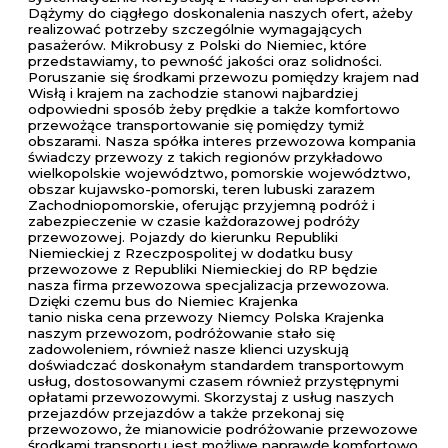
Dążymy do ciągłego doskonalenia naszych ofert, ażeby
realizować potrzeby szczególnie wymagających
pasażerów. Mikrobusy z Polski do Niemiec, które
przedstawiamy, to pewność jakości oraz solidności.
Poruszanie się środkami przewozu pomiędzy krajem nad
Wisłą i krajem na zachodzie stanowi najbardziej
odpowiedni sposób żeby prędkie a także komfortowo
przewożące transportowanie się pomiędzy tymiż
obszarami. Nasza spółka interes przewozowa kompania
świadczy przewozy z takich regionów przykładowo
wielkopolskie województwo, pomorskie województwo,
obszar kujawsko-pomorski, teren lubuski zarazem
Zachodniopomorskie, oferując przyjemną podróż i
zabezpieczenie w czasie każdorazowej podróży
przewozowej. Pojazdy do kierunku Republiki
Niemieckiej z Rzeczpospolitej w dodatku busy
przewozowe z Republiki Niemieckiej do RP będzie
nasza firma przewozowa specjalizacja przewozowa.
Dzięki czemu bus do Niemiec Krajenka
tanio niska cena przewozy Niemcy Polska Krajenka
naszym przewozom, podróżowanie stało się
zadowoleniem, również nasze klienci uzyskują
doświadczać doskonałym standardem transportowym
usług, dostosowanymi czasem również przystępnymi
opłatami przewozowymi. Skorzystaj z usług naszych
przejazdów przejazdów a także przekonaj się
przewozowo, że mianowicie podróżowanie przewozowe
środkami transportu jest możliwe naprawdę komfortowo