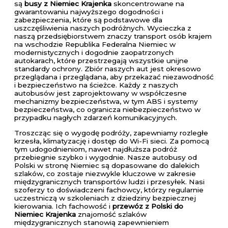
są
busy z Niemiec Krajenka
skoncentrowane na
gwarantowaniu najwyższego dogodności i
zabezpieczenia, które są podstawowe dla
uszczęśliwienia naszych podróżnych. Wycieczka z
naszą przedsiębiorstwem znaczy transport osób krajem
na wschodzie Republika Federalna Niemiec w
modernistycznych i dogodnie zaopatrzonych
autokarach, które przestrzegają wszystkie unijne
standardy ochrony. Zbiór naszych aut jest okresowo
przeglądana i przeglądana, aby przekazać niezawodność
i bezpieczeństwo na ścieżce. Każdy z naszych
autobusów jest zaprojektowany w współczesne
mechanizmy bezpieczeństwa, w tym ABS i systemy
bezpieczeństwa, co ogranicza niebezpieczeństwo w
przypadku nagłych zdarzeń komunikacyjnych.
Troszcząc się o wygodę podróży, zapewniamy rozległe
krzesła, klimatyzację i dostęp do Wi-Fi sieci. Za pomocą
tym udogodnieniom, nawet najdłuższa podróż
przebiegnie szybko i wygodnie. Nasze autobusy od
Polski w stronę Niemiec są dopasowane do dalekich
szlaków, co zostaje niezwykle kluczowe w zakresie
międzygranicznych transportów ludzi i przesyłek. Nasi
szoferzy to doświadczeni fachowcy, którzy regularnie
uczestniczą w szkoleniach z dziedziny bezpiecznej
kierowania. Ich fachowość i
przewóz z Polski do
Niemiec Krajenka
znajomość szlaków
międzygranicznych stanowią zapewnieniem