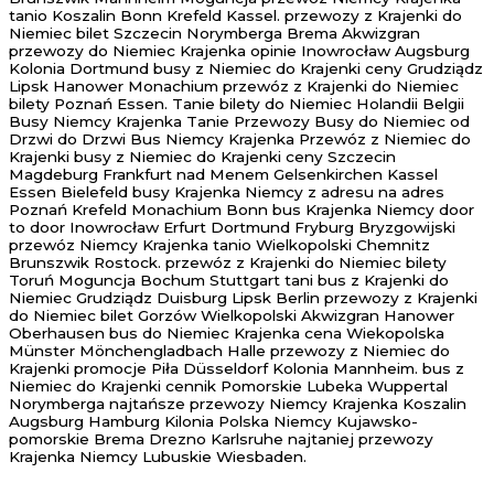
tanio Koszalin Bonn Krefeld Kassel. przewozy z Krajenki do
Niemiec bilet Szczecin Norymberga Brema Akwizgran
przewozy do Niemiec Krajenka opinie Inowrocław Augsburg
Kolonia Dortmund busy z Niemiec do Krajenki ceny Grudziądz
Lipsk Hanower Monachium przewóz z Krajenki do Niemiec
bilety Poznań Essen. Tanie bilety do Niemiec Holandii Belgii
Busy Niemcy Krajenka Tanie Przewozy Busy do Niemiec od
Drzwi do Drzwi Bus Niemcy Krajenka Przewóz z Niemiec do
Krajenki busy z Niemiec do Krajenki ceny Szczecin
Magdeburg Frankfurt nad Menem Gelsenkirchen Kassel
Essen Bielefeld busy Krajenka Niemcy z adresu na adres
Poznań Krefeld Monachium Bonn bus Krajenka Niemcy door
to door Inowrocław Erfurt Dortmund Fryburg Bryzgowijski
przewóz Niemcy Krajenka tanio Wielkopolski Chemnitz
Brunszwik Rostock. przewóz z Krajenki do Niemiec bilety
Toruń Moguncja Bochum Stuttgart tani bus z Krajenki do
Niemiec Grudziądz Duisburg Lipsk Berlin przewozy z Krajenki
do Niemiec bilet Gorzów Wielkopolski Akwizgran Hanower
Oberhausen bus do Niemiec Krajenka cena Wiekopolska
Münster Mönchengladbach Halle przewozy z Niemiec do
Krajenki promocje Piła Düsseldorf Kolonia Mannheim. bus z
Niemiec do Krajenki cennik Pomorskie Lubeka Wuppertal
Norymberga najtańsze przewozy Niemcy Krajenka Koszalin
Augsburg Hamburg Kilonia Polska Niemcy Kujawsko-
pomorskie Brema Drezno Karlsruhe najtaniej przewozy
Krajenka Niemcy Lubuskie Wiesbaden.