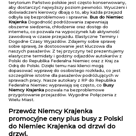
terytorium Państwo polskie jest często konserwowany,
aby dostarczyć najwyższy poziom pewności. Wyuczeni i
doświadczeni kierowcy dbają o to, aby każda przejazd
odbyła się bezproblemowo i sprawnie.
Bus do Niemiec
Krajenka
Dogodność podróżowania zapewniają
obszerne siedzenia, chłodzenie oraz dostęp do
internetu, co pozwala na wypoczynek lub aktywność
zawodową w czasie przejazdu. Elastyczne Terminy i
Dogodne Czasy Wyjazdów. Zdajemy sobie sprawę
sobie sprawę, że dostosowanie jest kluczowa dla
naszych pasażerów. Z tej przyczyny też prezentujemy
elastyczne termidaty i godziny odjazdów autokarów z
Polski do Republika Federalna Niemiec oraz z Kraj za
Odrą do Polski. Dzięki temu nasi klienci mogą
dopasować wyprawę do osobistego rozkładu, co jest
szczególnie istotne dla pasażerów podróżujących w
sprawach pracy. Nasze autokary z RP do Republika
Federalna Niemiec wyprawiają się często, co
Busy
Niemcy Krajenka
pozwala na bezproblemowe
przygotowanie przejazdów. Wygodne Połączenia z
Wielu Miast.
Przewóz Niemcy Krajenka
promocyjne ceny plus busy z Polski
do Niemiec Krajenka od drzwi do
drzwi.