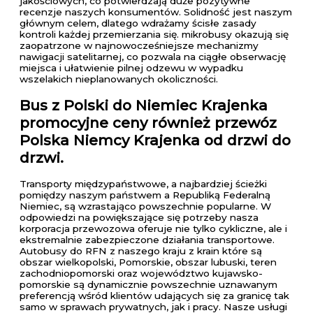
jakościowych, co potwierdzają duże pozytywne
recenzje naszych konsumentów. Solidność jest naszym
głównym celem, dlatego wdrażamy ścisłe zasady
kontroli każdej przemierzania się. mikrobusy okazują się
zaopatrzone w najnowocześniejsze mechanizmy
nawigacji satelitarnej, co pozwala na ciągłe obserwację
miejsca i ułatwienie pilnej odzewu w wypadku
wszelakich nieplanowanych okoliczności.
Bus z Polski do Niemiec Krajenka
promocyjne ceny również przewóz
Polska Niemcy Krajenka od drzwi do
drzwi.
Transporty międzypaństwowe, a najbardziej ścieżki
pomiędzy naszym państwem a Republiką Federalną
Niemiec, są wzrastająco powszechnie popularne. W
odpowiedzi na powiększające się potrzeby nasza
korporacja przewozowa oferuje nie tylko cykliczne, ale i
ekstremalnie zabezpieczone działania transportowe.
Autobusy do RFN z naszego kraju z krain które są
obszar wielkopolski, Pomorskie, obszar lubuski, teren
zachodniopomorski oraz województwo kujawsko-
pomorskie są dynamicznie powszechnie uznawanym
preferencją wśród klientów udających się za granicę tak
samo w sprawach prywatnych, jak i pracy. Nasze usługi