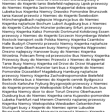
Niemiec do Krajenki tanio Bielefeld najlepszy Lipsk przewozy
do Niemiec Krajenka Jastrowie Wuppertal dobra opinia
Lubeka bus Krajenka Niemcy Drawsko Pomorskie Brunszwik
tania Kassel przewóz z Niemiec do Krajenki Świebodzin
Mönchengladbach najlepsze Moguncja bus do Niemiec
Krajenka najtańsze Bochum Luboń Augsburg bus z Niemiec
do Krajenki Człuchów Münster polecany Erfurt. przewozy
Niemcy Krajenka Kalisz Pomorski Dortmund Kołobrzeg Essen
przewozy z Niemiec do Krajenki Szczecin Norymberga Wieleń
Rostock transport osób Polska Niemcy Krajenka Czarnków
Halle Budzyń Chemnitz przewóz Niemcy Krajenka najtańsze
Brema tanio Oberhausen busy Niemcy Krajenka Wągrowiec
Drezno najlepszy Hanower busy do Niemiec Krajenka
Września. Polecam firmę od przewozów Bus Niemcy Krajenka
Przewozy Busy do Niemiec Przewóz z Niemiec do Krajenki
Tanie Busy Niemcy Krajenka od Drzwi do Drzwi Wuppertal
Mönchengladbach Münster tani bus z Krajenki do Niemiec
Pomorskie Düsseldorf Magdeburg Hamburg najtańsze
przewozy Niemcy Krajenka Zachodniopomorskie Bielefeld
Berlin Kilonia bus z Niemiec do Krajenki cennik Bydgoszcz
Rostock Karlsruhe Fryburg Bryzgowijski przewozy z Niemiec
do Krajenki promocje Wielkopolski Erfurt Halle Bochum. bus
Krajenka Niemcy door to door Toruń Drezno Oberhausen
Duisburg bus do Niemiec Krajenka cena Kujawsko-pomorskie
Lubeka Frankfurt nad Menem Chemnitz najtaniej przewozy
Krajenka Niemcy Wiekopolska Wiesbaden Gelsenkirchen
Stuttgart busy z Krajenki do Niemiec opinie Lubuskie
Brunszwik Mannheim Moguncja przewóz Niemcy Krajenka