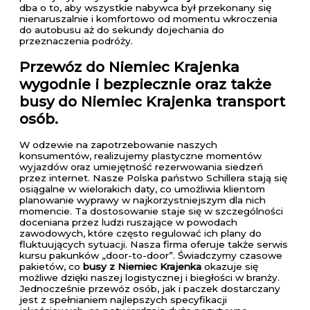
dba o to, aby wszystkie nabywca był przekonany się
nienaruszalnie i komfortowo od momentu wkroczenia
do autobusu aż do sekundy dojechania do
przeznaczenia podróży.
Przewóz do Niemiec Krajenka
wygodnie i bezpiecznie oraz także
busy do Niemiec Krajenka transport
osób.
W odzewie na zapotrzebowanie naszych
konsumentów, realizujemy plastyczne momentów
wyjazdów oraz umiejętność rezerwowania siedzeń
przez internet. Nasze Polska państwo Schillera stają się
osiągalne w wielorakich daty, co umożliwia klientom
planowanie wyprawy w najkorzystniejszym dla nich
momencie. Ta dostosowanie staje się w szczególności
doceniana przez ludzi ruszające w powodach
zawodowych, które często regulować ich plany do
fluktuujących sytuacji. Nasza firma oferuje także serwis
kursu pakunków „door-to-door”. Świadczymy czasowe
pakietów, co
busy z Niemiec Krajenka
okazuje się
możliwe dzięki naszej logistycznej i biegłości w branży.
Jednocześnie przewóz osób, jak i paczek dostarczany
jest z spełnianiem najlepszych specyfikacji