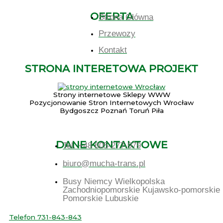
OFERTA
Strona Główna
Przewozy
Kontakt
STRONA INTERETOWA PROJEKT
Strony internetowe Sklepy WWW
Pozycjonowanie Stron Internetowych Wrocław
Bydgoszcz Poznań Toruń Piła
DANE KONTAKTOWE
Tel. +48 605-277-979
biuro@mucha-trans.pl
Busy Niemcy Wielkopolska
Zachodniopomorskie Kujawsko-pomorskie
Pomorskie Lubuskie
Telefon 731-843-843