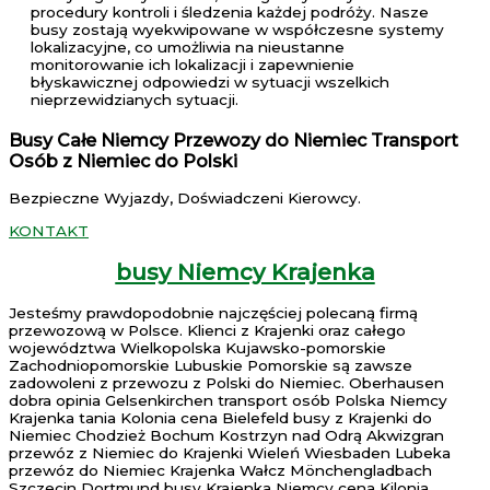
procedury kontroli i śledzenia każdej podróży. Nasze
busy zostają wyekwipowane w współczesne systemy
lokalizacyjne, co umożliwia na nieustanne
monitorowanie ich lokalizacji i zapewnienie
błyskawicznej odpowiedzi w sytuacji wszelkich
nieprzewidzianych sytuacji.
Busy Całe Niemcy Przewozy do Niemiec Transport
Osób z Niemiec do Polski
Bezpieczne Wyjazdy, Doświadczeni Kierowcy.
KONTAKT
busy Niemcy Krajenka
Jesteśmy prawdopodobnie najczęściej polecaną firmą
przewozową w Polsce. Klienci z Krajenki oraz całego
województwa Wielkopolska Kujawsko-pomorskie
Zachodniopomorskie Lubuskie Pomorskie są zawsze
zadowoleni z przewozu z Polski do Niemiec. Oberhausen
dobra opinia Gelsenkirchen transport osób Polska Niemcy
Krajenka tania Kolonia cena Bielefeld busy z Krajenki do
Niemiec Chodzież Bochum Kostrzyn nad Odrą Akwizgran
przewóz z Niemiec do Krajenki Wieleń Wiesbaden Lubeka
przewóz do Niemiec Krajenka Wałcz Mönchengladbach
Szczecin Dortmund busy Krajenka Niemcy cena Kilonia