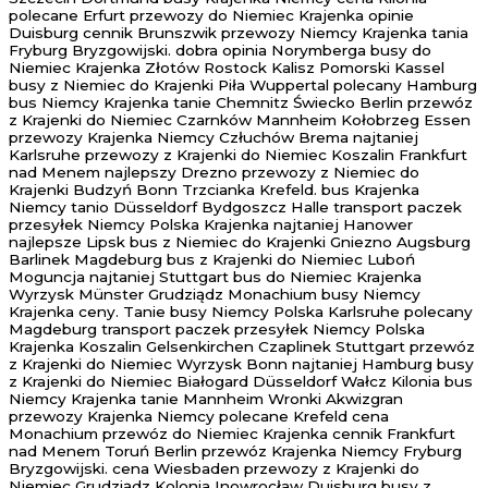
polecane Erfurt przewozy do Niemiec Krajenka opinie
Duisburg cennik Brunszwik przewozy Niemcy Krajenka tania
Fryburg Bryzgowijski. dobra opinia Norymberga busy do
Niemiec Krajenka Złotów Rostock Kalisz Pomorski Kassel
busy z Niemiec do Krajenki Piła Wuppertal polecany Hamburg
bus Niemcy Krajenka tanie Chemnitz Świecko Berlin przewóz
z Krajenki do Niemiec Czarnków Mannheim Kołobrzeg Essen
przewozy Krajenka Niemcy Człuchów Brema najtaniej
Karlsruhe przewozy z Krajenki do Niemiec Koszalin Frankfurt
nad Menem najlepszy Drezno przewozy z Niemiec do
Krajenki Budzyń Bonn Trzcianka Krefeld. bus Krajenka
Niemcy tanio Düsseldorf Bydgoszcz Halle transport paczek
przesyłek Niemcy Polska Krajenka najtaniej Hanower
najlepsze Lipsk bus z Niemiec do Krajenki Gniezno Augsburg
Barlinek Magdeburg bus z Krajenki do Niemiec Luboń
Moguncja najtaniej Stuttgart bus do Niemiec Krajenka
Wyrzysk Münster Grudziądz Monachium busy Niemcy
Krajenka ceny. Tanie busy Niemcy Polska Karlsruhe polecany
Magdeburg transport paczek przesyłek Niemcy Polska
Krajenka Koszalin Gelsenkirchen Czaplinek Stuttgart przewóz
z Krajenki do Niemiec Wyrzysk Bonn najtaniej Hamburg busy
z Krajenki do Niemiec Białogard Düsseldorf Wałcz Kilonia bus
Niemcy Krajenka tanie Mannheim Wronki Akwizgran
przewozy Krajenka Niemcy polecane Krefeld cena
Monachium przewóz do Niemiec Krajenka cennik Frankfurt
nad Menem Toruń Berlin przewóz Krajenka Niemcy Fryburg
Bryzgowijski. cena Wiesbaden przewozy z Krajenki do
Niemiec Grudziądz Kolonia Inowrocław Duisburg busy z