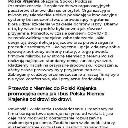
Polska Krajenka
okazjami. Spokój Podczas
Przemieszczania. Bezpieczeństwo organizacyjnych
pasażerów stanowi dla nas priorytet. Organizacyjne
mikrobusy Niemieckie Polsko posiadają w innowacyjne
systemy bezpieczeństwa, a prowadzący regularnie
biorą udział szkolenia w zakresie ochrony jazdy. Dbamy
o to, by wszelka podróż była pewna jak również
przyjemna. Ponadto, w czasie pandemii COVID-19,
zainstalowaliśmy specjalne zabezpieczenia, jakie
obejmują dezynfekcja pojazdów oraz przestrzeganie
procedur sanitarnych. Ekologiczne Opcje Zdajemy sobie
sprawę z potrzeby ochrony natury, z tego powodu
firmowe mikrobusy w stronę Niemiec z terenu Polski
realizują najlepsze standardy emisji zanieczyszczeń.
Kładziemy nacisk na przyjazne środowisku rozwiązania,
ażeby nasze przewozy były przyjazne naturze.
Zabiegamy o, ażeby przemieszczanie z naszą firmą było
nie tylko komfortowe, ale i przyjazne środowisku.
Przewóz z Niemiec do Polski Krajenka
promocyjna cena jak i bus Polska Niemcy
Krajenka od drzwi do drzwi.
Pewność i Wieloletnie Doświadczenie. Organizacyjna
firma transportowa operuje na rynku od wielu lat, jaki
daje nam możliwość dostarczanie rozwiązań na
znakomitym poziomie. Zaufało nam wiele osób, którzy
systematycznie korzystają z naszych transportów.