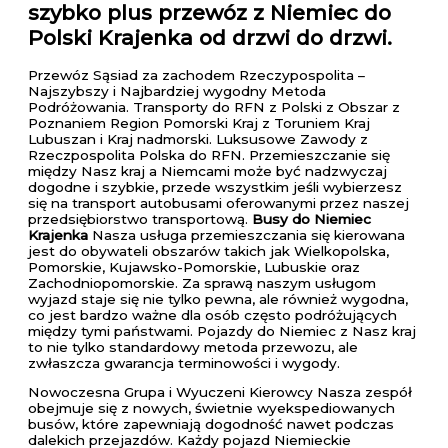
szybko plus przewóz z Niemiec do
Polski Krajenka od drzwi do drzwi.
Przewóz Sąsiad za zachodem Rzeczypospolita –
Najszybszy i Najbardziej wygodny Metoda
Podróżowania. Transporty do RFN z Polski z Obszar z
Poznaniem Region Pomorski Kraj z Toruniem Kraj
Lubuszan i Kraj nadmorski. Luksusowe Zawody z
Rzeczpospolita Polska do RFN. Przemieszczanie się
między Nasz kraj a Niemcami może być nadzwyczaj
dogodne i szybkie, przede wszystkim jeśli wybierzesz
się na transport autobusami oferowanymi przez naszej
przedsiębiorstwo transportową.
Busy do Niemiec
Krajenka
Nasza usługa przemieszczania się kierowana
jest do obywateli obszarów takich jak Wielkopolska,
Pomorskie, Kujawsko-Pomorskie, Lubuskie oraz
Zachodniopomorskie. Za sprawą naszym usługom
wyjazd staje się nie tylko pewna, ale również wygodna,
co jest bardzo ważne dla osób często podróżujących
między tymi państwami. Pojazdy do Niemiec z Nasz kraj
to nie tylko standardowy metoda przewozu, ale
zwłaszcza gwarancja terminowości i wygody.
Nowoczesna Grupa i Wyuczeni Kierowcy Nasza zespół
obejmuje się z nowych, świetnie wyekspediowanych
busów, które zapewniają dogodność nawet podczas
dalekich przejazdów. Każdy pojazd Niemieckie