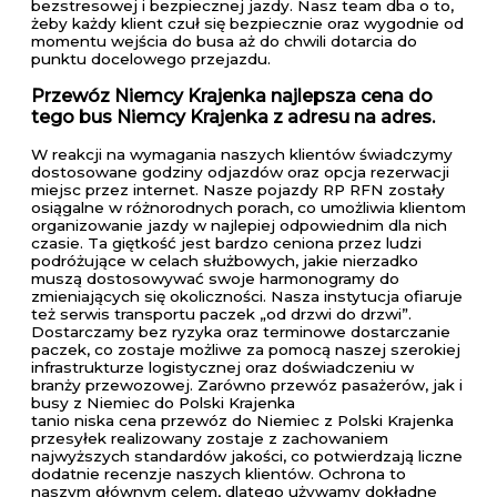
bezstresowej i bezpiecznej jazdy. Nasz team dba o to,
żeby każdy klient czuł się bezpiecznie oraz wygodnie od
momentu wejścia do busa aż do chwili dotarcia do
punktu docelowego przejazdu.
Przewóz Niemcy Krajenka najlepsza cena do
tego bus Niemcy Krajenka z adresu na adres.
W reakcji na wymagania naszych klientów świadczymy
dostosowane godziny odjazdów oraz opcja rezerwacji
miejsc przez internet. Nasze pojazdy RP RFN zostały
osiągalne w różnorodnych porach, co umożliwia klientom
organizowanie jazdy w najlepiej odpowiednim dla nich
czasie. Ta giętkość jest bardzo ceniona przez ludzi
podróżujące w celach służbowych, jakie nierzadko
muszą dostosowywać swoje harmonogramy do
zmieniających się okoliczności. Nasza instytucja ofiaruje
też serwis transportu paczek „od drzwi do drzwi”.
Dostarczamy bez ryzyka oraz terminowe dostarczanie
paczek, co zostaje możliwe za pomocą naszej szerokiej
infrastrukturze logistycznej oraz doświadczeniu w
branży przewozowej. Zarówno przewóz pasażerów, jak i
busy z Niemiec do Polski Krajenka
tanio niska cena przewóz do Niemiec z Polski Krajenka
przesyłek realizowany zostaje z zachowaniem
najwyższych standardów jakości, co potwierdzają liczne
dodatnie recenzje naszych klientów. Ochrona to
naszym głównym celem, dlatego używamy dokładne