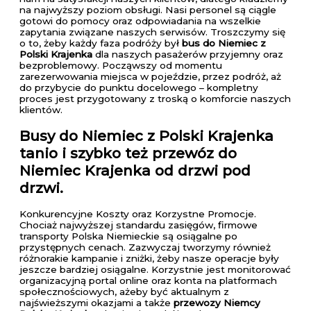
na najwyższy poziom obsługi. Nasi personel są ciągle
gotowi do pomocy oraz odpowiadania na wszelkie
zapytania związane naszych serwisów. Troszczymy się
o to, żeby każdy faza podróży był
bus do Niemiec z
Polski Krajenka
dla naszych pasażerów przyjemny oraz
bezproblemowy. Począwszy od momentu
zarezerwowania miejsca w pojeździe, przez podróż, aż
do przybycie do punktu docelowego – kompletny
proces jest przygotowany z troską o komforcie naszych
klientów.
Busy do Niemiec z Polski Krajenka
tanio i szybko też przewóz do
Niemiec Krajenka od drzwi pod
drzwi.
Konkurencyjne Koszty oraz Korzystne Promocje.
Chociaż najwyższej standardu zasięgów, firmowe
transporty Polska Niemieckie są osiągalne po
przystępnych cenach. Zazwyczaj tworzymy również
różnorakie kampanie i zniżki, żeby nasze operacje były
jeszcze bardziej osiągalne. Korzystnie jest monitorować
organizacyjną portal online oraz konta na platformach
społecznościowych, ażeby być aktualnym z
najświeższymi okazjami a także
przewozy Niemcy