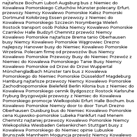
najtańsze Bochum Luboń Augsburg bus z Niemiec do
Kowalewa Pomorskiego Człuchów Münster polecany Erfurt.
przewozy Niemcy Kowalewo Pomorskie Kalisz Pomorski
Dortmund Kołobrzeg Essen przewozy z Niemiec do
Kowalewa Pomorskiego Szczecin Norymberga Wieleń
Rostock transport osób Polska Niemcy Kowalewo Pomorskie
Czarnków Halle Budzyń Chemnitz przewóz Niemcy
Kowalewo Pomorskie najtańsze Brema tanio Oberhausen
busy Niemcy Kowalewo Pomorskie Wągrowiec Drezno
najlepszy Hanower busy do Niemiec Kowalewo Pomorskie
Września. Polecam firmę od przewozów Bus Niemcy
Kowalewo Pomorskie Przewozy Busy do Niemiec Przewóz z
Niemiec do Kowalewa Pomorskiego Tanie Busy Niemcy
Kowalewo Pomorskie od Drzwi do Drzwi Wuppertal
Mönchengladbach Münster tani bus z Kowalewa
Pomorskiego do Niemiec Pomorskie Düsseldorf Magdeburg
Hamburg najtańsze przewozy Niemcy Kowalewo Pomorskie
Zachodniopomorskie Bielefeld Berlin Kilonia bus z Niemiec do
Kowalewa Pomorskiego cennik Bydgoszcz Rostock Karlsruhe
Fryburg Bryzgowijski przewozy z Niemiec do Kowalewa
Pomorskiego promocje Wielkopolski Erfurt Halle Bochum. bus
Kowalewo Pomorskie Niemcy door to door Toruń Drezno
Oberhausen Duisburg bus do Niemiec Kowalewo Pomorskie
cena Kujawsko-pomorskie Lubeka Frankfurt nad Menem
Chemnitz najtaniej przewozy Kowalewo Pomorskie Niemcy
Wiekopolska Wiesbaden Gelsenkirchen Stuttgart busy z
Kowalewa Pomorskiego do Niemiec opinie Lubuskie
Brunszwik Mannheim Moguncja przewóz Niemcy Kowalewo