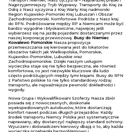
Najprzyjemniejszy Tryb Wyprawy. Transporty do Kraj za
Odrą z Nasz ojczyzna z Kraj Warty Kraj nadmorski
Region Kujawsko-Pomorski Kraj Lubuszan i Obszar
Zachodniopomorski. Komfortowe Podróże z Nasz kraj
do RFN. Podróżowanie między RP a Niemcami może być
bardzo wygodne i błyskawiczne, najwięcej jeśli
wybierzesz się na jazdę pojazdami dostarczanymi przez
naszej korporację przewozową.
Busy do Niemiec
Kowalewo Pomorskie
Nasza propozycja
przemieszczania się kierowana jest do lokatorów
obszarów takich jak Wielkopolska, Pomorskie,
Kujawsko-Pomorskie, Lubuskie oraz
Zachodniopomorskie. Dzięki naszym usługom
wycieczka staje się nie tylko bezpieczna, ale również
komfortowa, co jest niezwykle kluczowe dla ludzi
często podróżujących między tymi krajami. Busy do RFN
z Państwo polskie to nie tylko standardowy rodzaj
transportu, ale najważniejsze pewność dokładności i
wygody.
Nowa Grupa i Wykwalifikowani Szoferzy Nasza zbiór
posiada się z nowoczesnych, doskonale
wyekspediowanych autobusów, które dostarczają
komfort nawet podczas długich przejazdów. Każdy
środek transportu Niemcy Polska jest systematycznie
naprawiany, aby dostarczyć najlepszy standard ochrony.
Wyuczeni i doświadczeni kierowcy dbają o to, aby każda
wycieczka przebiegła bezproblemowo i