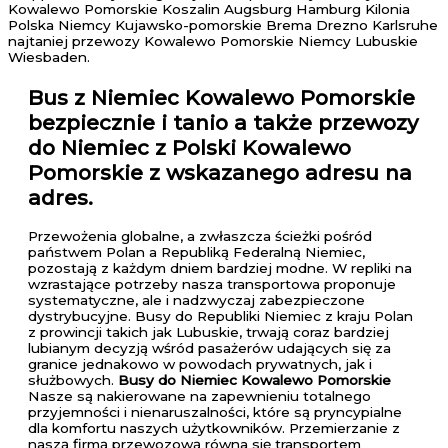
Kowalewo Pomorskie Koszalin Augsburg Hamburg Kilonia
Polska Niemcy Kujawsko-pomorskie Brema Drezno Karlsruhe
najtaniej przewozy Kowalewo Pomorskie Niemcy Lubuskie
Wiesbaden.
Bus z Niemiec Kowalewo Pomorskie
bezpiecznie i tanio a także przewozy
do Niemiec z Polski Kowalewo
Pomorskie z wskazanego adresu na
adres.
Przewożenia globalne, a zwłaszcza ścieżki pośród
państwem Polan a Republiką Federalną Niemiec,
pozostają z każdym dniem bardziej modne. W repliki na
wzrastające potrzeby nasza transportowa proponuje
systematyczne, ale i nadzwyczaj zabezpieczone
dystrybucyjne. Busy do Republiki Niemiec z kraju Polan
z prowincji takich jak Lubuskie, trwają coraz bardziej
lubianym decyzją wśród pasażerów udających się za
granice jednakowo w powodach prywatnych, jak i
służbowych.
Busy do Niemiec Kowalewo Pomorskie
Nasze są nakierowane na zapewnieniu totalnego
przyjemności i nienaruszalności, które są pryncypialne
dla komfortu naszych użytkowników. Przemierzanie z
naszą firmą przewozową równa się transportem