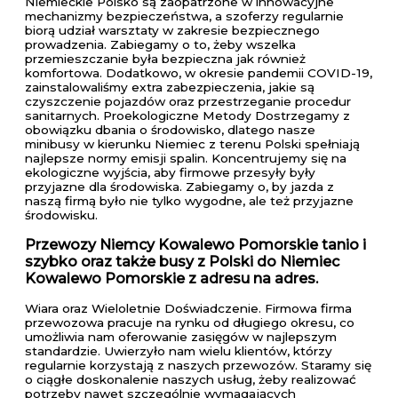
Niemieckie Polsko są zaopatrzone w innowacyjne
mechanizmy bezpieczeństwa, a szoferzy regularnie
biorą udział warsztaty w zakresie bezpiecznego
prowadzenia. Zabiegamy o to, żeby wszelka
przemieszczanie była bezpieczna jak również
komfortowa. Dodatkowo, w okresie pandemii COVID-19,
zainstalowaliśmy extra zabezpieczenia, jakie są
czyszczenie pojazdów oraz przestrzeganie procedur
sanitarnych. Proekologiczne Metody Dostrzegamy z
obowiązku dbania o środowisko, dlatego nasze
minibusy w kierunku Niemiec z terenu Polski spełniają
najlepsze normy emisji spalin. Koncentrujemy się na
ekologiczne wyjścia, aby firmowe przesyły były
przyjazne dla środowiska. Zabiegamy o, by jazda z
naszą firmą było nie tylko wygodne, ale też przyjazne
środowisku.
Przewozy Niemcy Kowalewo Pomorskie tanio i
szybko oraz także busy z Polski do Niemiec
Kowalewo Pomorskie z adresu na adres.
Wiara oraz Wieloletnie Doświadczenie. Firmowa firma
przewozowa pracuje na rynku od długiego okresu, co
umożliwia nam oferowanie zasięgów w najlepszym
standardzie. Uwierzyło nam wielu klientów, którzy
regularnie korzystają z naszych przewozów. Staramy się
o ciągłe doskonalenie naszych usług, żeby realizować
potrzeby nawet szczególnie wymagających