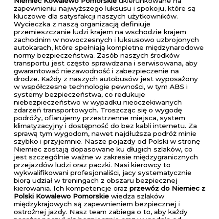
Niemiec Kowalewo Pomorskie
ukierunkowane na
zapewnieniu najwyższego luksusu i spokoju, które są
kluczowe dla satysfakcji naszych użytkowników.
Wycieczka z naszą organizacją definiuje
przemieszczanie ludzi krajem na wschodzie krajem
zachodnim w nowoczesnych i luksusowo uzbrojonych
autokarach, które spełniają kompletne międzynarodowe
normy bezpieczeństwa. Zasób naszych środków
transportu jest często sprawdzana i serwisowana, aby
gwarantować niezawodność i zabezpieczenie na
drodze. Każdy z naszych autobusów jest wyposażony
w współczesne technologie pewności, w tym ABS i
systemy bezpieczeństwa, co redukuje
niebezpieczeństwo w wypadku nieoczekiwanych
zdarzeń transportowych. Troszcząc się o wygodę
podróży, ofiarujemy przestrzenne miejsca, system
klimatyzacyjny i dostępność do bez kabli internetu. Za
sprawą tym wygodom, nawet najdłuższa podróż minie
szybko i przyjemnie. Nasze pojazdy od Polski w stronę
Niemiec zostają dopasowane ku długich szlaków, co
jest szczególnie ważne w zakresie międzygranicznych
przejazdów ludzi oraz paczki. Nasi kierowcy to
wykwalifikowani profesjonaliści, jacy systematycznie
biorą udział w treningach z obszaru bezpiecznej
kierowania. Ich kompetencje oraz
przewóz do Niemiec z
Polski Kowalewo Pomorskie
wiedza szlaków
międzykrajowych są zapewnieniem bezpiecznej i
ostrożnej jazdy. Nasz team zabiega o to, aby każdy