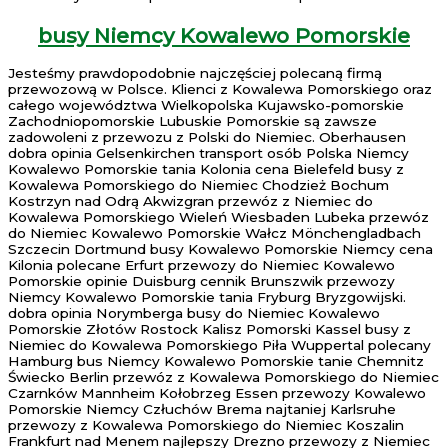
busy Niemcy Kowalewo Pomorskie
Jesteśmy prawdopodobnie najczęściej polecaną firmą
przewozową w Polsce. Klienci z Kowalewa Pomorskiego oraz
całego województwa Wielkopolska Kujawsko-pomorskie
Zachodniopomorskie Lubuskie Pomorskie są zawsze
zadowoleni z przewozu z Polski do Niemiec. Oberhausen
dobra opinia Gelsenkirchen transport osób Polska Niemcy
Kowalewo Pomorskie tania Kolonia cena Bielefeld busy z
Kowalewa Pomorskiego do Niemiec Chodzież Bochum
Kostrzyn nad Odrą Akwizgran przewóz z Niemiec do
Kowalewa Pomorskiego Wieleń Wiesbaden Lubeka przewóz
do Niemiec Kowalewo Pomorskie Wałcz Mönchengladbach
Szczecin Dortmund busy Kowalewo Pomorskie Niemcy cena
Kilonia polecane Erfurt przewozy do Niemiec Kowalewo
Pomorskie opinie Duisburg cennik Brunszwik przewozy
Niemcy Kowalewo Pomorskie tania Fryburg Bryzgowijski.
dobra opinia Norymberga busy do Niemiec Kowalewo
Pomorskie Złotów Rostock Kalisz Pomorski Kassel busy z
Niemiec do Kowalewa Pomorskiego Piła Wuppertal polecany
Hamburg bus Niemcy Kowalewo Pomorskie tanie Chemnitz
Świecko Berlin przewóz z Kowalewa Pomorskiego do Niemiec
Czarnków Mannheim Kołobrzeg Essen przewozy Kowalewo
Pomorskie Niemcy Człuchów Brema najtaniej Karlsruhe
przewozy z Kowalewa Pomorskiego do Niemiec Koszalin
Frankfurt nad Menem najlepszy Drezno przewozy z Niemiec