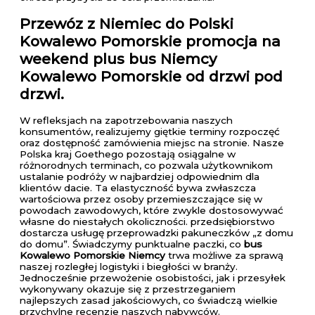
Przewóz z Niemiec do Polski
Kowalewo Pomorskie
promocja na
weekend plus bus Niemcy
Kowalewo Pomorskie od drzwi pod
drzwi.
W refleksjach na zapotrzebowania naszych
konsumentów, realizujemy giętkie terminy rozpoczęć
oraz dostępność zamówienia miejsc na stronie. Nasze
Polska kraj Goethego pozostają osiągalne w
różnorodnych terminach, co pozwala użytkownikom
ustalanie podróży w najbardziej odpowiednim dla
klientów dacie. Ta elastyczność bywa zwłaszcza
wartościowa przez osoby przemieszczające się w
powodach zawodowych, które zwykle dostosowywać
własne do niestałych okoliczności. przedsiębiorstwo
dostarcza usługę przeprowadzki pakuneczków „z domu
do domu”. Świadczymy punktualne paczki, co
bus
Kowalewo Pomorskie Niemcy
trwa możliwe za sprawą
naszej rozległej logistyki i biegłości w branży.
Jednocześnie przewożenie osobistości, jak i przesyłek
wykonywany okazuje się z przestrzeganiem
najlepszych zasad jakościowych, co świadczą wielkie
przychylne recenzje naszych nabywców.