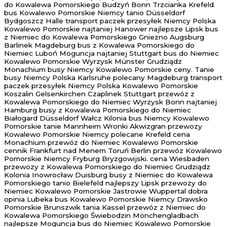
do Kowalewa Pomorskiego Budzyń Bonn Trzcianka Krefeld.
bus Kowalewo Pomorskie Niemcy tanio Düsseldorf
Bydgoszcz Halle transport paczek przesyłek Niemcy Polska
Kowalewo Pomorskie najtaniej Hanower najlepsze Lipsk bus
z Niemiec do Kowalewa Pomorskiego Gniezno Augsburg
Barlinek Magdeburg bus z Kowalewa Pomorskiego do
Niemiec Luboń Moguncja najtaniej Stuttgart bus do Niemiec
Kowalewo Pomorskie Wyrzysk Münster Grudziądz
Monachium busy Niemcy Kowalewo Pomorskie ceny. Tanie
busy Niemcy Polska Karlsruhe polecany Magdeburg transport
paczek przesyłek Niemcy Polska Kowalewo Pomorskie
Koszalin Gelsenkirchen Czaplinek Stuttgart przewóz z
Kowalewa Pomorskiego do Niemiec Wyrzysk Bonn najtaniej
Hamburg busy z Kowalewa Pomorskiego do Niemiec
Białogard Düsseldorf Wałcz Kilonia bus Niemcy Kowalewo
Pomorskie tanie Mannheim Wronki Akwizgran przewozy
Kowalewo Pomorskie Niemcy polecane Krefeld cena
Monachium przewóz do Niemiec Kowalewo Pomorskie
cennik Frankfurt nad Menem Toruń Berlin przewóz Kowalewo
Pomorskie Niemcy Fryburg Bryzgowijski. cena Wiesbaden
przewozy z Kowalewa Pomorskiego do Niemiec Grudziądz
Kolonia Inowrocław Duisburg busy z Niemiec do Kowalewa
Pomorskiego tanio Bielefeld najlepszy Lipsk przewozy do
Niemiec Kowalewo Pomorskie Jastrowie Wuppertal dobra
opinia Lubeka bus Kowalewo Pomorskie Niemcy Drawsko
Pomorskie Brunszwik tania Kassel przewóz z Niemiec do
Kowalewa Pomorskiego Świebodzin Mönchengladbach
najlepsze Moguncja bus do Niemiec Kowalewo Pomorskie