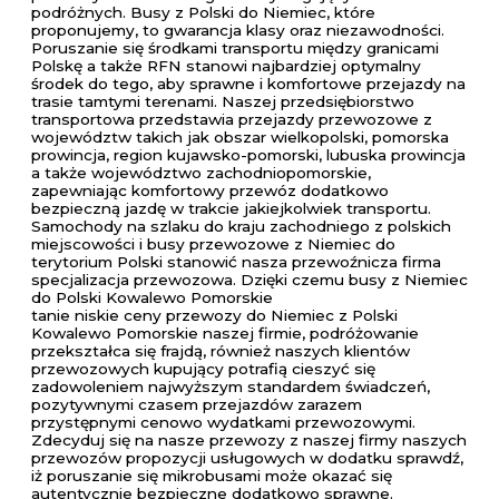
podróżnych. Busy z Polski do Niemiec, które
proponujemy, to gwarancja klasy oraz niezawodności.
Poruszanie się środkami transportu między granicami
Polskę a także RFN stanowi najbardziej optymalny
środek do tego, aby sprawne i komfortowe przejazdy na
trasie tamtymi terenami. Naszej przedsiębiorstwo
transportowa przedstawia przejazdy przewozowe z
województw takich jak obszar wielkopolski, pomorska
prowincja, region kujawsko-pomorski, lubuska prowincja
a także województwo zachodniopomorskie,
zapewniając komfortowy przewóz dodatkowo
bezpieczną jazdę w trakcie jakiejkolwiek transportu.
Samochody na szlaku do kraju zachodniego z polskich
miejscowości i busy przewozowe z Niemiec do
terytorium Polski stanowić nasza przewoźnicza firma
specjalizacja przewozowa. Dzięki czemu busy z Niemiec
do Polski Kowalewo Pomorskie
tanie niskie ceny przewozy do Niemiec z Polski
Kowalewo Pomorskie naszej firmie, podróżowanie
przekształca się frajdą, również naszych klientów
przewozowych kupujący potrafią cieszyć się
zadowoleniem najwyższym standardem świadczeń,
pozytywnymi czasem przejazdów zarazem
przystępnymi cenowo wydatkami przewozowymi.
Zdecyduj się na nasze przewozy z naszej firmy naszych
przewozów propozycji usługowych w dodatku sprawdź,
iż poruszanie się mikrobusami może okazać się
autentycznie bezpieczne dodatkowo sprawne.