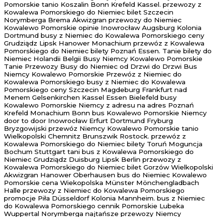
Pomorskie tanio Koszalin Bonn Krefeld Kassel. przewozy z
Kowalewa Pomorskiego do Niemiec bilet Szczecin
Norymberga Brema Akwizgran przewozy do Niemiec
Kowalewo Pomorskie opinie Inowrocław Augsburg Kolonia
Dortmund busy z Niemiec do Kowalewa Pomorskiego ceny
Grudziądz Lipsk Hanower Monachium przewóz z Kowalewa
Pomorskiego do Niemiec bilety Poznań Essen. Tanie bilety do
Niemiec Holandii Belgii Busy Niemcy Kowalewo Pomorskie
Tanie Przewozy Busy do Niemiec od Drzwi do Drzwi Bus
Niemcy Kowalewo Pomorskie Przewóz z Niemiec do
Kowalewa Pomorskiego busy z Niemiec do Kowalewa
Pomorskiego ceny Szczecin Magdeburg Frankfurt nad
Menem Gelsenkirchen Kassel Essen Bielefeld busy
Kowalewo Pomorskie Niemcy z adresu na adres Poznań
Krefeld Monachium Bonn bus Kowalewo Pomorskie Niemcy
door to door Inowrocław Erfurt Dortmund Fryburg
Bryzgowijski przewóz Niemcy Kowalewo Pomorskie tanio
Wielkopolski Chemnitz Brunszwik Rostock. przewóz z
Kowalewa Pomorskiego do Niemiec bilety Toruń Moguncja
Bochum Stuttgart tani bus z Kowalewa Pomorskiego do
Niemiec Grudziądz Duisburg Lipsk Berlin przewozy z
Kowalewa Pomorskiego do Niemiec bilet Gorzów Wielkopolski
Akwizgran Hanower Oberhausen bus do Niemiec Kowalewo
Pomorskie cena Wiekopolska Münster Mönchengladbach
Halle przewozy z Niemiec do Kowalewa Pomorskiego
promocje Piła Düsseldorf Kolonia Mannheim. bus z Niemiec
do Kowalewa Pomorskiego cennik Pomorskie Lubeka
Wuppertal Norymberga najtańsze przewozy Niemcy