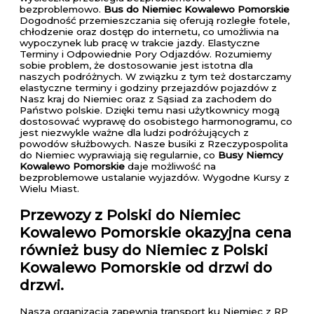
bezproblemowo.
Bus do Niemiec Kowalewo Pomorskie
Dogodność przemieszczania się oferują rozległe fotele,
chłodzenie oraz dostęp do internetu, co umożliwia na
wypoczynek lub pracę w trakcie jazdy. Elastyczne
Terminy i Odpowiednie Pory Odjazdów. Rozumiemy
sobie problem, że dostosowanie jest istotna dla
naszych podróżnych. W związku z tym też dostarczamy
elastyczne terminy i godziny przejazdów pojazdów z
Nasz kraj do Niemiec oraz z Sąsiad za zachodem do
Państwo polskie. Dzięki temu nasi użytkownicy mogą
dostosować wyprawę do osobistego harmonogramu, co
jest niezwykle ważne dla ludzi podróżujących z
powodów służbowych. Nasze busiki z Rzeczypospolita
do Niemiec wyprawiają się regularnie, co
Busy Niemcy
Kowalewo Pomorskie
daje możliwość na
bezproblemowe ustalanie wyjazdów. Wygodne Kursy z
Wielu Miast.
Przewozy z Polski do Niemiec
Kowalewo Pomorskie
okazyjna cena
również busy do Niemiec z Polski
Kowalewo Pomorskie od drzwi do
drzwi.
Nasza organizacja zapewnia transport ku Niemiec z RP