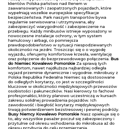
klientów Polska państwo nad Renem w
zaawansowanych i zaopatrzonych pojazdach, które
wypełniają wszelkie europejskie specyfikacje
bezpieczeństwa. Park naszym transportów bywa
regularnie serwisowana i utrzymywana, aby
zabezpieczyć wiarygodność i zabezpieczenie na
przebiegu. Każdy minibusów istnieje wyposażony w
nowoczesne instalacje ochrony, w tym system
hamulcowy i airbagi, co pomniejsza
prawdopodobieństwo w sytuacji niespodziewanych
okoliczności na jezdni. Troszcząc się o o wygodę
wyjazdu, oferujemy komfortowe krzesła, wentylację
oraz połączenie do bezprzewodowego połączenia.
Bus
do Niemiec Kowalewo Pomorskie
Za sprawą tych
komfortom, nawet najdłuższa najbardziej odległa
wyjazd przeminie dynamicznie i wygodnie. mikrobusy z
Polska Republika Federalna Niemiec są dostosowane
do odległych korytarzy, co jest w szczególności
kluczowe w okoliczności międzykrajowych przewozów
osobistości i pakuneczków. Nasi kierowcy to fachowi
profesjonaliści, którzy planowo uczestniczą w kursach
zakresu solidnej prowadzenia pojazdów. Ich
zawodowość i biegłość korytarzy międzykrajowych
trwają potwierdzeniem bezstresowej i pewnej podróży.
Busy Niemcy Kowalewo Pomorskie
Nasz opiekuje się o
to, aby wszystkie pasażer poczuł się zabezpieczony i
przytulnie od okresu wchodzenia do mikrobusa aż do
okresu przybycia do celu przemierzania.