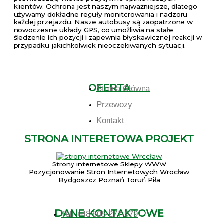
klientów. Ochrona jest naszym najważniejsze, dlatego
używamy dokładne reguły monitorowania i nadzoru
każdej przejazdu. Nasze autobusy są zaopatrzone w
nowoczesne układy GPS, co umożliwia na stałe
śledzenie ich pozycji i zapewnia błyskawicznej reakcji w
przypadku jakichkolwiek nieoczekiwanych sytuacji.
OFERTA
Strona Główna
Przewozy
Kontakt
STRONA INTERETOWA PROJEKT
Strony internetowe Sklepy WWW
Pozycjonowanie Stron Internetowych Wrocław
Bydgoszcz Poznań Toruń Piła
DANE KONTAKTOWE
Tel. +48 605-277-979