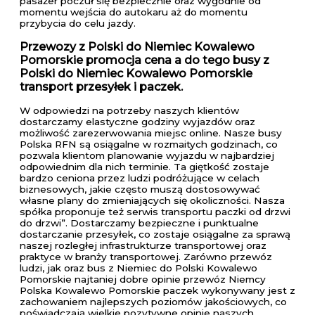
pasażer poczuł się bezpiecznie oraz wygodnie od
momentu wejścia do autokaru aż do momentu
przybycia do celu jazdy.
Przewozy z Polski do Niemiec Kowalewo
Pomorskie promocja cena a do tego busy z
Polski do Niemiec Kowalewo Pomorskie
transport przesyłek i paczek.
W odpowiedzi na potrzeby naszych klientów
dostarczamy elastyczne godziny wyjazdów oraz
możliwość zarezerwowania miejsc online. Nasze busy
Polska RFN są osiągalne w rozmaitych godzinach, co
pozwala klientom planowanie wyjazdu w najbardziej
odpowiednim dla nich terminie. Ta giętkość zostaje
bardzo ceniona przez ludzi podróżujące w celach
biznesowych, jakie często muszą dostosowywać
własne plany do zmieniających się okoliczności. Nasza
spółka proponuje też serwis transportu paczki od drzwi
do drzwi”. Dostarczamy bezpieczne i punktualne
dostarczanie przesyłek, co zostaje osiągalne za sprawą
naszej rozległej infrastrukturze transportowej oraz
praktyce w branży transportowej. Zarówno przewóz
ludzi, jak oraz bus z Niemiec do Polski Kowalewo
Pomorskie najtaniej dobre opinie przewóz Niemcy
Polska Kowalewo Pomorskie paczek wykonywany jest z
zachowaniem najlepszych poziomów jakościowych, co
poświadczają wielkie pozytywne opinie naszych