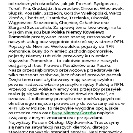
od rozlicznych ośrodków, jak jak Poznań, Bydgoszcz,
Toruń, Piła, Grudziądz, Inowrocław, Gniezno, Włocławek,
Słupsk, Koszalin, Szczecin, Gorzów Wielkopolski, Wałcz,
Złotów, Chodzież, Czarnków, Trzcianka, Oborniki,
Wągrowiec, Szczecinek, Chojnice, Człuchów oraz
Stargard Szczeciński. Za sprawą temu, bez uwagi na to,
w jakim miejscu
bus Polska Niemcy Kowalewo
Pomorskie
przebywasz, masz szansę zastosować z
naszych usług oraz wygodnie dotrzeć się w stronę RFN.
Pojazdy do Niemiec Wielkopolskie, pojazdy do RFN
Pomorskie, busy do Niemiec Zachodniopomorskie,
pojazdy Niemcy Lubuskie, przewozy ku Niemiec
Kujawsko-Pomorskie – to zaledwie pewne z naszych
osiągalnych tras. Przewóz Pasażerów oraz Paczki.
Nasza przedsiębiorstwo przewozowa przedstawia nie
tylko transport osobowe, lecz również przewóz paczek.
Dzięki temu nasi użytkownicy mają szansę szybko i
pewnie nadawać własne przesyłki między Polską a RFN.
Przewóz ludzi Polska Niemcy oraz przejazdy przesyłek
realizują się według zasadzie od drzwi do drzwi”, co
oznacza, iż odbieramy przesyłki oraz podróżujących od
określonego miejsca i przewozimy do wskazany adres w
RFN lub w Polsce. To niezwykle wygodne opcja, jakie
oszczędza czas oraz
busy Niemcy Gorzów
napięcie
związany z innymi zmianami oraz przejazdami.
Najwyższy Poziom Obsługi Użytkownika. Troszczymy
się nam na satysfakcji naszych klientów, dlatego
stawiamy na wysoki standard serwisu. Nasi pracownicy