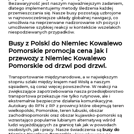
Bezawaryjność jest naszym najważniejszym zadaniem,
dlatego implementujemy metody śledzenia każdej
przemieszczania się. Nasze busy pozostają uzbrojone
w najnowocześniejsze układy globalnej nawigacji, co
umożliwia na nieprzerwane nadzorowanie ich pozycji i
umożliwienie szybkiej reakcji w kontekście wszelakich
niespodziewanych przypadków.
Busy z Polski do Niemiec Kowalewo
Pomorskie
promocja cena jak i
przewozy z Niemiec Kowalewo
Pomorskie od drzwi pod drzwi.
Transportowanie międzynarodowe, a w największym
stopniu szlaki między krajem nad Wisłą a naszym
sąsiadem, są coraz więcej powszechne. W reakcji na
zwiększające zapotrzebowania nasza przedsiębiorstwo
transportowa przekazuje nie tylko rutynowe, ale i
ekstremalnie bezpieczne działania komunikacyjne.
Autokary do RFN z RP z prowincji które obejmują teren
wielkopolski, Pomorskie, teren lubuski, obszar
zachodniopomorski oraz obszar kujawsko-pomorski są
wzrastająco popularnie lubianym alternatywą wśród
ludzi wyjeżdżających za granicę tak jak w powodach
osobistych, jak i pracy. Nasze świadczenia są
busy do