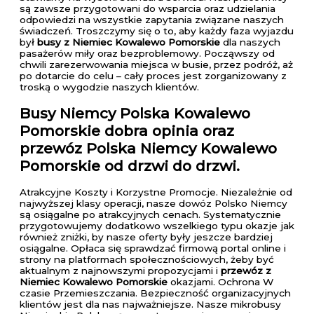
są zawsze przygotowani do wsparcia oraz udzielania
odpowiedzi na wszystkie zapytania związane naszych
świadczeń. Troszczymy się o to, aby każdy faza wyjazdu
był
busy z Niemiec Kowalewo Pomorskie
dla naszych
pasażerów miły oraz bezproblemowy. Począwszy od
chwili zarezerwowania miejsca w busie, przez podróż, aż
po dotarcie do celu – cały proces jest zorganizowany z
troską o wygodzie naszych klientów.
Busy Niemcy Polska Kowalewo
Pomorskie
dobra opinia oraz
przewóz Polska Niemcy Kowalewo
Pomorskie od drzwi do drzwi.
Atrakcyjne Koszty i Korzystne Promocje. Niezależnie od
najwyższej klasy operacji, nasze dowóz Polsko Niemcy
są osiągalne po atrakcyjnych cenach. Systematycznie
przygotowujemy dodatkowo wszelkiego typu okazje jak
również zniżki, by nasze oferty były jeszcze bardziej
osiągalne. Opłaca się sprawdzać firmową portal online i
strony na platformach społecznościowych, żeby być
aktualnym z najnowszymi propozycjami i
przewóz z
Niemiec Kowalewo Pomorskie
okazjami. Ochrona W
czasie Przemieszczania. Bezpieczność organizacyjnych
klientów jest dla nas najważniejsze. Nasze mikrobusy