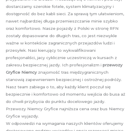
dostarczamy szerokie fotele, system klimatyzacyjny i
dostępność do bez kabli sieci. Za sprawą tym ułatwieniom,
nawet najbardziej długa przemieszczanie minie szybko
oraz komfortowo. Nasze pojazdy z Polski w stronę RFN
zostały dopasowane do długich tras, co jest niezwykle
ważne w kontekście zagranicznych przejazdów ludzi i
przesyłek. Nasi kierujący to wykwalifikowani
profesjonaliści, jacy cyklicznie uczestniczą w kursach z
zakresu bezpiecznej jazdy. Ich profesjonalizm i
przewozy
Gryfice Niemcy
znajomość tras międzygranicznych
stanowią zapewnieniem bezpiecznej i ostrożnej podróży.
Nasz team zabiega o to, aby każdy klient poczuł się
bezpiecznie i komfortowo od momentu wejścia do busa aż
do chwili przybycia do punktu docelowego jazdy.
Przewozy Niemcy Gryfice najniższa cena oraz bus Niemcy
Gryfice wyjazdy.
W odpowiedzi na wymagania naszych klientów oferujemy
dostosowane godziny wyjazdów i opcja rezerwacji miejsc