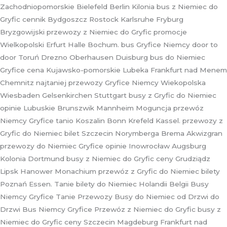
Zachodniopomorskie Bielefeld Berlin Kilonia bus z Niemiec do
Gryfic cennik Bydgoszcz Rostock Karlsruhe Fryburg
Bryzgowijski przewozy z Niemiec do Gryfic promocje
Wielkopolski Erfurt Halle Bochum. bus Gryfice Niemcy door to
door Toruń Drezno Oberhausen Duisburg bus do Niemiec
Gryfice cena Kujawsko-pomorskie Lubeka Frankfurt nad Menem
Chemnitz najtaniej przewozy Gryfice Niemcy Wiekopolska
Wiesbaden Gelsenkirchen Stuttgart busy z Gryfic do Niemiec
opinie Lubuskie Brunszwik Mannheim Moguncja przewóz
Niemcy Gryfice tanio Koszalin Bonn Krefeld Kassel. przewozy z
Gryfic do Niemiec bilet Szczecin Norymberga Brema Akwizgran
przewozy do Niemiec Gryfice opinie Inowrocław Augsburg
Kolonia Dortmund busy z Niemiec do Gryfic ceny Grudziądz
Lipsk Hanower Monachium przewóz z Gryfic do Niemiec bilety
Poznań Essen. Tanie bilety do Niemiec Holandii Belgii Busy
Niemcy Gryfice Tanie Przewozy Busy do Niemiec od Drzwi do
Drzwi Bus Niemcy Gryfice Przewóz z Niemiec do Gryfic busy z
Niemiec do Gryfic ceny Szczecin Magdeburg Frankfurt nad