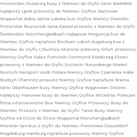
Inowrocław Duisburg busy z Niemiec do Gryfic tanio Bielefeld
najlepszy Lipsk przewozy do Niemiec Gryfice Jastrowie
Wuppertal dobra opinia Lubeka bus Gryfice Niemcy Drawsko
Pomorskie Brunszwik tania Kassel przewóz z Niemiec do Gryfic
Świebodzin Mönchengladbach najlepsze Moguncja bus do
Niemiec Gryfice najtańsze Bochum Luboń Augsburg bus z
Niemiec do Gryfic Człuchów Münster polecany Erfurt. przewozy
Niemcy Gryfice Kalisz Pomorski Dortmund Kołobrzeg Essen
przewozy z Niemiec do Gryfic Szczecin Norymberga Wieleń
Rostock transport osób Polska Niemcy Gryfice Czarnków Halle
Budzyń Chemnitz przewóz Niemcy Gryfice najtańsze Brema
tanio Oberhausen busy Niemcy Gryfice Wągrowiec Drezno
najlepszy Hanower busy do Niemiec Gryfice Września. Polecam
firmę od przewozów Bus Niemcy Gryfice Przewozy Busy do
Niemiec Przewóz z Niemiec do Gryfic Tanie Busy Niemcy
Gryfice od Drzwi do Drzwi Wuppertal Mönchengladbach
Münster tani bus z Gryfic do Niemiec Pomorskie Düsseldorf
Magdeburg Hamburg najtańsze przewozy Niemcy Gryfice