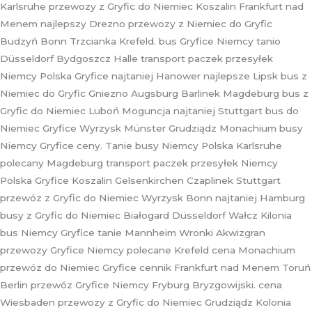
Karlsruhe przewozy z Gryfic do Niemiec Koszalin Frankfurt nad
Menem najlepszy Drezno przewozy z Niemiec do Gryfic
Budzyń Bonn Trzcianka Krefeld. bus Gryfice Niemcy tanio
Düsseldorf Bydgoszcz Halle transport paczek przesyłek
Niemcy Polska Gryfice najtaniej Hanower najlepsze Lipsk bus z
Niemiec do Gryfic Gniezno Augsburg Barlinek Magdeburg bus z
Gryfic do Niemiec Luboń Moguncja najtaniej Stuttgart bus do
Niemiec Gryfice Wyrzysk Münster Grudziądz Monachium busy
Niemcy Gryfice ceny. Tanie busy Niemcy Polska Karlsruhe
polecany Magdeburg transport paczek przesyłek Niemcy
Polska Gryfice Koszalin Gelsenkirchen Czaplinek Stuttgart
przewóz z Gryfic do Niemiec Wyrzysk Bonn najtaniej Hamburg
busy z Gryfic do Niemiec Białogard Düsseldorf Wałcz Kilonia
bus Niemcy Gryfice tanie Mannheim Wronki Akwizgran
przewozy Gryfice Niemcy polecane Krefeld cena Monachium
przewóz do Niemiec Gryfice cennik Frankfurt nad Menem Toruń
Berlin przewóz Gryfice Niemcy Fryburg Bryzgowijski. cena
Wiesbaden przewozy z Gryfic do Niemiec Grudziądz Kolonia