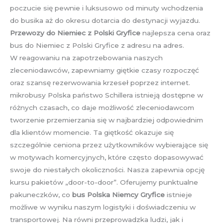
poczucie się pewnie i luksusowo od minuty wchodzenia
do busika aż do okresu dotarcia do destynacji wyjazdu.
Przewozy do Niemiec z Polski Gryfice
najlepsza cena oraz
bus do Niemiec z Polski Gryfice z adresu na adres.
W reagowaniu na zapotrzebowania naszych
zleceniodawców, zapewniamy giętkie czasy rozpoczęć
oraz szansę rezerwowania krzeseł poprzez internet.
mikrobusy Polska państwo Schillera istnieją dostępne w
różnych czasach, co daje możliwość zleceniodawcom
tworzenie przemierzania się w najbardziej odpowiednim
dla klientów momencie. Ta giętkość okazuje się
szczególnie ceniona przez użytkowników wybierające się
w motywach komercyjnych, które często dopasowywać
swoje do niestałych okoliczności. Nasza zapewnia opcję
kursu pakietów „door-to-door”. Oferujemy punktualne
pakuneczków, co
bus Polska Niemcy Gryfice
istnieje
możliwe w wyniku naszym logistyki i doświadczeniu w
transportowej. Na równi przeprowadzka ludzi, jak i