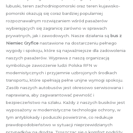
lubuski, teren zachodniopomorski oraz teren kujawsko-
pomorski okazują się coraz bardziej popularniej
rozpoznawalnym rozwiązaniem wśród pasażerów
wybierających się zagranicę zarówno w sprawach
prywatnych, jak i zawodowych. Nasze działania są
bus z
Niemiec Gryfice
nastawione na dostarczeniu pełnego
wygody i spokoju, które są najważniejsze dla zadowolenia
naszych pasażerów. Wyprawa z naszą organizacją
symbolizuje zawozzenie ludzi Polska RFN w
modernistycznych i przyjemnie uzbrojonych środkach
transportu, które spełniają pełne unijne wymogi spokoju.
Zasób naszych autobusów jest okresowo serwisowana i
naprawiana, aby zagwarantować pewność i
bezpieczeństwo na szlaku. Każdy z naszych busików jest
wyposażony w modernistyczne technologie ochrony, w
tym antyblokady i poduszki powietrzne, co redukuje
prawdopodobieństwo w sytuacji nieprzewidzianych
przypadków na drodze. Troszcząc się o komfort podróży,