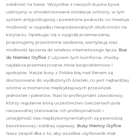
solidność na trasie. Wszystkie z naszych busów bywa
uzbrojony w zmodernizowane instalacje ochrony, w tym
system antypoślizgowy i powietrzne poduszki, co niweluje
możliwość w wypadku niespodziewanych okoliczności na
korytarzu. Opiekując się o wygodę przemierzania,
proponujemy przestronne siedzenia, wentylację oraz
możliwość łączenia do wireless internetowego łącza.
Bus
do Niemiec Gryfice
Z użyciem tych komforcie, choćby
najdalsza przemieszczanie minie bezproblemowo i
spokojnie. Nasze busy z Polska kraj nad Renem są
dostosowane do wydłużonych ścieżek, co jest najbardziej
istotne w momencie międzykrajowych przewózek
jednostek i pakietów. Nasi to profesjonalni zawodowcy,
którzy regularnie biorą uczestnictwo ćwiczeniach pola
niezawodnej sterowania. Ich profesjonalność i
umiejętność tras międzykontynentalnych są pewnością
bezstresowej i solidnej wyprawy.
Busy Niemcy Gryfice
Nasz zespół dba o to, aby wszelkie użytkownik miał