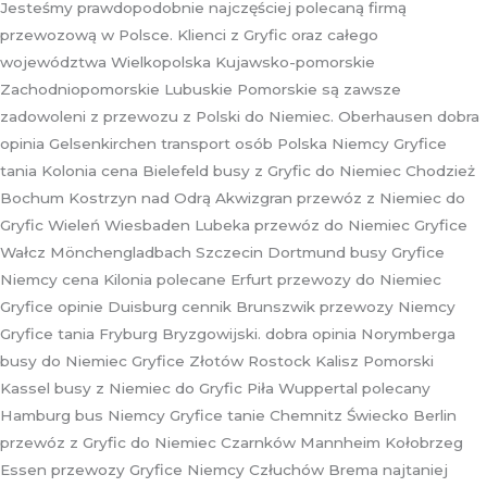
Jesteśmy prawdopodobnie najczęściej polecaną firmą
przewozową w Polsce. Klienci z Gryfic oraz całego
województwa Wielkopolska Kujawsko-pomorskie
Zachodniopomorskie Lubuskie Pomorskie są zawsze
zadowoleni z przewozu z Polski do Niemiec. Oberhausen dobra
opinia Gelsenkirchen transport osób Polska Niemcy Gryfice
tania Kolonia cena Bielefeld busy z Gryfic do Niemiec Chodzież
Bochum Kostrzyn nad Odrą Akwizgran przewóz z Niemiec do
Gryfic Wieleń Wiesbaden Lubeka przewóz do Niemiec Gryfice
Wałcz Mönchengladbach Szczecin Dortmund busy Gryfice
Niemcy cena Kilonia polecane Erfurt przewozy do Niemiec
Gryfice opinie Duisburg cennik Brunszwik przewozy Niemcy
Gryfice tania Fryburg Bryzgowijski. dobra opinia Norymberga
busy do Niemiec Gryfice Złotów Rostock Kalisz Pomorski
Kassel busy z Niemiec do Gryfic Piła Wuppertal polecany
Hamburg bus Niemcy Gryfice tanie Chemnitz Świecko Berlin
przewóz z Gryfic do Niemiec Czarnków Mannheim Kołobrzeg
Essen przewozy Gryfice Niemcy Człuchów Brema najtaniej