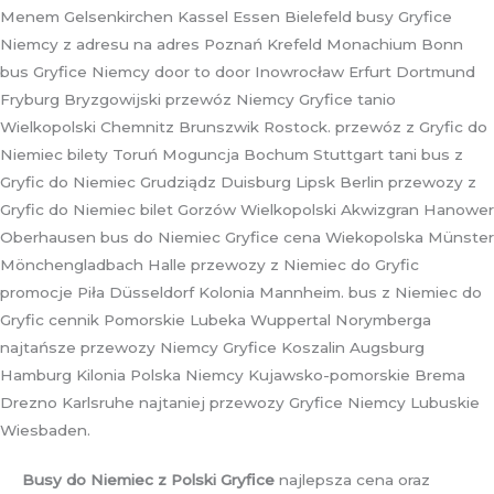
Menem Gelsenkirchen Kassel Essen Bielefeld busy Gryfice
Niemcy z adresu na adres Poznań Krefeld Monachium Bonn
bus Gryfice Niemcy door to door Inowrocław Erfurt Dortmund
Fryburg Bryzgowijski przewóz Niemcy Gryfice tanio
Wielkopolski Chemnitz Brunszwik Rostock. przewóz z Gryfic do
Niemiec bilety Toruń Moguncja Bochum Stuttgart tani bus z
Gryfic do Niemiec Grudziądz Duisburg Lipsk Berlin przewozy z
Gryfic do Niemiec bilet Gorzów Wielkopolski Akwizgran Hanower
Oberhausen bus do Niemiec Gryfice cena Wiekopolska Münster
Mönchengladbach Halle przewozy z Niemiec do Gryfic
promocje Piła Düsseldorf Kolonia Mannheim. bus z Niemiec do
Gryfic cennik Pomorskie Lubeka Wuppertal Norymberga
najtańsze przewozy Niemcy Gryfice Koszalin Augsburg
Hamburg Kilonia Polska Niemcy Kujawsko-pomorskie Brema
Drezno Karlsruhe najtaniej przewozy Gryfice Niemcy Lubuskie
Wiesbaden.
Busy do Niemiec z Polski Gryfice
najlepsza cena oraz