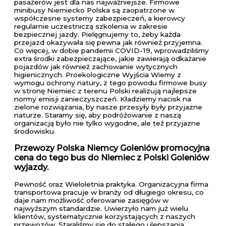
pasażerów jest dla nas najważniejsze. Firmowe
minibusy Niemiecko Polska są zaopatrzone w
współczesne systemy zabezpieczeń, a kierowcy
regularnie uczestniczą szkolenia w zakresie
bezpiecznej jazdy. Pielęgnujemy to, żeby każda
przejazd okazywała się pewna jak również przyjemna.
Co więcej, w dobie pandemii COVID-19, wprowadziliśmy
extra środki zabezpieczające, jakie zawierają odkażanie
pojazdów jak również zachowanie wytycznych
higienicznych. Proekologiczne Wyjścia Wiemy z
wymogu ochrony natury, z tego powodu firmowe busy
w stronę Niemiec z terenu Polski realizują najlepsze
normy emisji zanieczyszczeń. Kładziemy nacisk na
zielone rozwiązania, by nasze przesyły były przyjazne
naturze. Staramy się, aby podróżowanie z naszą
organizacją było nie tylko wygodne, ale też przyjazne
środowisku.
Przewozy Polska Niemcy Goleniów promocyjna
cena do tego bus do Niemiec z Polski Goleniów
wyjazdy.
Pewność oraz Wieloletnia praktyka. Organizacyjna firma
transportowa pracuje w branży od długiego okresu, co
daje nam możliwość oferowanie zasięgów w
najwyższym standardzie. Uwierzyło nam już wielu
klientów, systematycznie korzystających z naszych
przewozów. Staraliśmy się do stałego ulepszania