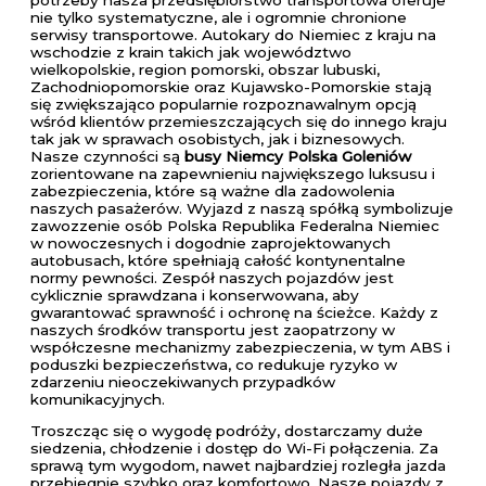
nie tylko systematyczne, ale i ogromnie chronione
serwisy transportowe. Autokary do Niemiec z kraju na
wschodzie z krain takich jak województwo
wielkopolskie, region pomorski, obszar lubuski,
Zachodniopomorskie oraz Kujawsko-Pomorskie stają
się zwiększająco popularnie rozpoznawalnym opcją
wśród klientów przemieszczających się do innego kraju
tak jak w sprawach osobistych, jak i biznesowych.
Nasze czynności są
busy Niemcy Polska Goleniów
zorientowane na zapewnieniu największego luksusu i
zabezpieczenia, które są ważne dla zadowolenia
naszych pasażerów. Wyjazd z naszą spółką symbolizuje
zawozzenie osób Polska Republika Federalna Niemiec
w nowoczesnych i dogodnie zaprojektowanych
autobusach, które spełniają całość kontynentalne
normy pewności. Zespół naszych pojazdów jest
cyklicznie sprawdzana i konserwowana, aby
gwarantować sprawność i ochronę na ścieżce. Każdy z
naszych środków transportu jest zaopatrzony w
współczesne mechanizmy zabezpieczenia, w tym ABS i
poduszki bezpieczeństwa, co redukuje ryzyko w
zdarzeniu nieoczekiwanych przypadków
komunikacyjnych.
Troszcząc się o wygodę podróży, dostarczamy duże
siedzenia, chłodzenie i dostęp do Wi-Fi połączenia. Za
sprawą tym wygodom, nawet najbardziej rozległa jazda
przebiegnie szybko oraz komfortowo. Nasze pojazdy z