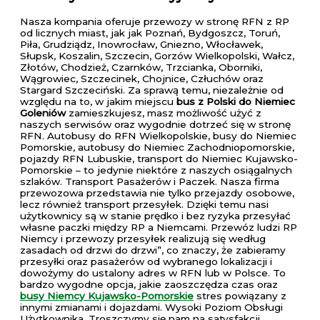
Nasza kompania oferuje przewozy w stronę RFN z RP
od licznych miast, jak jak Poznań, Bydgoszcz, Toruń,
Piła, Grudziądz, Inowrocław, Gniezno, Włocławek,
Słupsk, Koszalin, Szczecin, Gorzów Wielkopolski, Wałcz,
Złotów, Chodzież, Czarnków, Trzcianka, Oborniki,
Wągrowiec, Szczecinek, Chojnice, Człuchów oraz
Stargard Szczeciński. Za sprawą temu, niezależnie od
względu na to, w jakim miejscu
bus z Polski do Niemiec
Goleniów
zamieszkujesz, masz możliwość użyć z
naszych serwisów oraz wygodnie dotrzeć się w stronę
RFN. Autobusy do RFN Wielkopolskie, busy do Niemiec
Pomorskie, autobusy do Niemiec Zachodniopomorskie,
pojazdy RFN Lubuskie, transport do Niemiec Kujawsko-
Pomorskie – to jedynie niektóre z naszych osiągalnych
szlaków. Transport Pasażerów i Paczek. Nasza firma
przewozowa przedstawia nie tylko przejazdy osobowe,
lecz również transport przesyłek. Dzięki temu nasi
użytkownicy są w stanie prędko i bez ryzyka przesyłać
własne paczki między RP a Niemcami. Przewóz ludzi RP
Niemcy i przewozy przesyłek realizują się według
zasadach od drzwi do drzwi”, co znaczy, że zabieramy
przesyłki oraz pasażerów od wybranego lokalizacji i
dowożymy do ustalony adres w RFN lub w Polsce. To
bardzo wygodne opcja, jakie zaoszczędza czas oraz
busy Niemcy Kujawsko-Pomorskie
stres powiązany z
innymi zmianami i dojazdami. Wysoki Poziom Obsługi
Użytkownika. Troszczymy się nam na satysfakcji