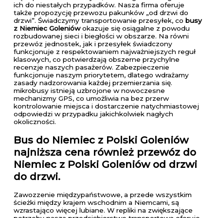
ich do niestałych przypadków. Nasza firma oferuje
także propozycję przewozu pakunków „od drzwi do
drzwi”. Świadczymy transportowanie przesyłek, co
busy
z Niemiec Goleniów
okazuje się osiągalne z powodu
rozbudowanej sieci i biegłości w obszarze. Na równi
przewóz jednostek, jak i przesyłek świadczony
funkcjonuje z respektowaniem najważniejszych reguł
klasowych, co potwierdzają obszerne przychylne
recenzje naszych pasażerów. Zabezpieczenie
funkcjonuje naszym priorytetem, dlatego wdrażamy
zasady nadzorowania każdej przemierzania się.
mikrobusy istnieją uzbrojone w nowoczesne
mechanizmy GPS, co umożliwia na bez przerw
kontrolowanie miejsca i dostarczenie natychmiastowej
odpowiedzi w przypadku jakichkolwiek nagłych
okoliczności.
Bus do Niemiec z Polski Goleniów
najniższa cena również przewóz do
Niemiec z Polski Goleniów od drzwi
do drzwi.
Zawozzenie międzypaństwowe, a przede wszystkim
ścieżki między krajem wschodnim a Niemcami, są
wzrastająco więcej lubiane. W repliki na zwiększające
potrzeby nasza przedsiębiorstwo transportowa oferuje