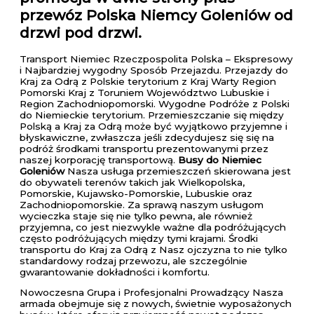
przewóz Polska Niemcy Goleniów od
drzwi pod drzwi.
Transport Niemiec Rzeczpospolita Polska – Ekspresowy
i Najbardziej wygodny Sposób Przejazdu. Przejazdy do
Kraj za Odrą z Polskie terytorium z Kraj Warty Region
Pomorski Kraj z Toruniem Województwo Lubuskie i
Region Zachodniopomorski. Wygodne Podróże z Polski
do Niemieckie terytorium. Przemieszczanie się między
Polską a Kraj za Odrą może być wyjątkowo przyjemne i
błyskawiczne, zwłaszcza jeśli zdecydujesz się się na
podróż środkami transportu prezentowanymi przez
naszej korporację transportową.
Busy do Niemiec
Goleniów
Nasza usługa przemieszczeń skierowana jest
do obywateli terenów takich jak Wielkopolska,
Pomorskie, Kujawsko-Pomorskie, Lubuskie oraz
Zachodniopomorskie. Za sprawą naszym usługom
wycieczka staje się nie tylko pewna, ale również
przyjemna, co jest niezwykle ważne dla podróżujących
często podróżujących między tymi krajami. Środki
transportu do Kraj za Odrą z Nasz ojczyzna to nie tylko
standardowy rodzaj przewozu, ale szczególnie
gwarantowanie dokładności i komfortu.
Nowoczesna Grupa i Profesjonalni Prowadzący Nasza
armada obejmuje się z nowych, świetnie wyposażonych