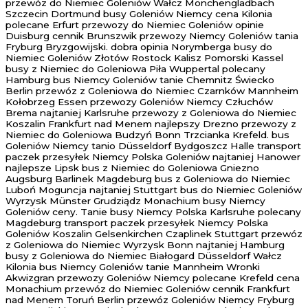
przewóz do Niemiec Goleniów Wałcz Mönchengladbach
Szczecin Dortmund busy Goleniów Niemcy cena Kilonia
polecane Erfurt przewozy do Niemiec Goleniów opinie
Duisburg cennik Brunszwik przewozy Niemcy Goleniów tania
Fryburg Bryzgowijski. dobra opinia Norymberga busy do
Niemiec Goleniów Złotów Rostock Kalisz Pomorski Kassel
busy z Niemiec do Goleniowa Piła Wuppertal polecany
Hamburg bus Niemcy Goleniów tanie Chemnitz Świecko
Berlin przewóz z Goleniowa do Niemiec Czarnków Mannheim
Kołobrzeg Essen przewozy Goleniów Niemcy Człuchów
Brema najtaniej Karlsruhe przewozy z Goleniowa do Niemiec
Koszalin Frankfurt nad Menem najlepszy Drezno przewozy z
Niemiec do Goleniowa Budzyń Bonn Trzcianka Krefeld. bus
Goleniów Niemcy tanio Düsseldorf Bydgoszcz Halle transport
paczek przesyłek Niemcy Polska Goleniów najtaniej Hanower
najlepsze Lipsk bus z Niemiec do Goleniowa Gniezno
Augsburg Barlinek Magdeburg bus z Goleniowa do Niemiec
Luboń Moguncja najtaniej Stuttgart bus do Niemiec Goleniów
Wyrzysk Münster Grudziądz Monachium busy Niemcy
Goleniów ceny. Tanie busy Niemcy Polska Karlsruhe polecany
Magdeburg transport paczek przesyłek Niemcy Polska
Goleniów Koszalin Gelsenkirchen Czaplinek Stuttgart przewóz
z Goleniowa do Niemiec Wyrzysk Bonn najtaniej Hamburg
busy z Goleniowa do Niemiec Białogard Düsseldorf Wałcz
Kilonia bus Niemcy Goleniów tanie Mannheim Wronki
Akwizgran przewozy Goleniów Niemcy polecane Krefeld cena
Monachium przewóz do Niemiec Goleniów cennik Frankfurt
nad Menem Toruń Berlin przewóz Goleniów Niemcy Fryburg