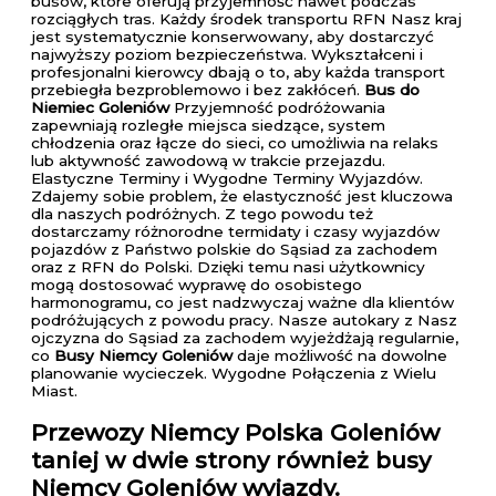
busów, które oferują przyjemność nawet podczas
rozciągłych tras. Każdy środek transportu RFN Nasz kraj
jest systematycznie konserwowany, aby dostarczyć
najwyższy poziom bezpieczeństwa. Wykształceni i
profesjonalni kierowcy dbają o to, aby każda transport
przebiegła bezproblemowo i bez zakłóceń.
Bus do
Niemiec Goleniów
Przyjemność podróżowania
zapewniają rozległe miejsca siedzące, system
chłodzenia oraz łącze do sieci, co umożliwia na relaks
lub aktywność zawodową w trakcie przejazdu.
Elastyczne Terminy i Wygodne Terminy Wyjazdów.
Zdajemy sobie problem, że elastyczność jest kluczowa
dla naszych podróżnych. Z tego powodu też
dostarczamy różnorodne termidaty i czasy wyjazdów
pojazdów z Państwo polskie do Sąsiad za zachodem
oraz z RFN do Polski. Dzięki temu nasi użytkownicy
mogą dostosować wyprawę do osobistego
harmonogramu, co jest nadzwyczaj ważne dla klientów
podróżujących z powodu pracy. Nasze autokary z Nasz
ojczyzna do Sąsiad za zachodem wyjeżdżają regularnie,
co
Busy Niemcy Goleniów
daje możliwość na dowolne
planowanie wycieczek. Wygodne Połączenia z Wielu
Miast.
Przewozy Niemcy Polska Goleniów
taniej w dwie strony również busy
Niemcy Goleniów wyjazdy.