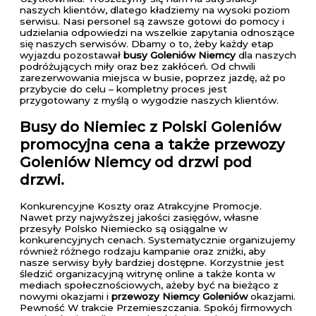
naszych klientów, dlatego kładziemy na wysoki poziom
serwisu. Nasi personel są zawsze gotowi do pomocy i
udzielania odpowiedzi na wszelkie zapytania odnoszące
się naszych serwisów. Dbamy o to, żeby każdy etap
wyjazdu pozostawał
busy Goleniów Niemcy
dla naszych
podróżujących miły oraz bez zakłóceń. Od chwili
zarezerwowania miejsca w busie, poprzez jazdę, aż po
przybycie do celu – kompletny proces jest
przygotowany z myślą o wygodzie naszych klientów.
Busy do Niemiec z Polski Goleniów
promocyjna cena a także przewozy
Goleniów Niemcy od drzwi pod
drzwi.
Konkurencyjne Koszty oraz Atrakcyjne Promocje.
Nawet przy najwyższej jakości zasięgów, własne
przesyły Polsko Niemiecko są osiągalne w
konkurencyjnych cenach. Systematycznie organizujemy
również różnego rodzaju kampanie oraz zniżki, aby
nasze serwisy były bardziej dostępne. Korzystnie jest
śledzić organizacyjną witrynę online a także konta w
mediach społecznościowych, ażeby być na bieżąco z
nowymi okazjami i
przewozy Niemcy Goleniów
okazjami.
Pewność W trakcie Przemieszczania. Spokój firmowych