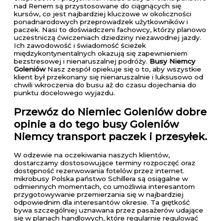
nad Renem są przystosowane do ciągnących się
kursów, co jest najbardziej kluczowe w okoliczności
ponadnarodowych przeprowadzek użytkowników i
paczek. Nasi to doświadczeni fachowcy, którzy planowo
uczestniczą ćwiczeniach dziedziny niezawodnej jazdy.
Ich zawodowość i świadomość ścieżek
międzykontynentalnych okazują się zapewnieniem
bezstresowej i nienaruszalnej podróży.
Busy Niemcy
Goleniów
Nasz zespół opiekuje się o to, aby wszystkie
klient był przekonany się nienaruszalnie i luksusowo od
chwili wkroczenia do busu aż do czasu dojechania do
punktu docelowego wyjazdu.
Przewóz do Niemiec Goleniów
dobre
opinie a do tego busy Goleniów
Niemcy transport paczek i przesyłek.
W odzewie na oczekiwania naszych klientów,
dostarczamy dostosowujące terminy rozpoczęć oraz
dostępność rezerwowania fotelów przez internet.
mikrobusy Polska państwo Schillera są osiągalne w
odmiennych momentach, co umożliwia interesantom
przygotowywanie przemierzania się w najbardziej
odpowiednim dla interesantów okresie. Ta giętkość
bywa szczególniej uznawana przez pasażerów udające
się w planach handlowych, które regularnie regulować