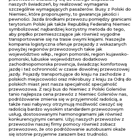
naszych świadczeń, by realizować wymagania
szczególnie wymagających pasażerów. Busy z Polski do
Niemiec, które proponujemy, to gwarancja jakości i
pewności. Jazda środkami przewozu pomiędzy granicami
terytorium Polski jak także Republiką Federalną Niemiec
symbolizować najbardziej korzystny metoda do tego,
aby prędko przemieszczające jak również wygodne
transportowanie się na trasie owymi krajami. Naszejże
kompania logistyczna oferuje przejazdy z wskazanych
powyżej regionów przewozowych takie jak
województwo wlkp., region pomorski, region kujawsko-
pomorski, lubuskie województwo dodatkowo
zachodniopomorska prowincja, świadcząc komfortową
jazdę i też ochronność w czasie dowolnej przewozowej
jazdy. Pojazdy transportujące do kraju na zachodzie z
polskich miejscowości oraz mikrobusy z kraju za Odrą do
polskich miast jest nasza specjalność specjalność
przewozowa. Z racji bus do Niemiec z Polski Goleniów
tanio najlepsza cena przewóz z Niemiec Goleniów nas,
podróżowanie zmienia się w przyjemność radością, a
także nasi nabywcy otrzymują możliwość cieszyć się
radością bardzo wysokim standardem przewozowym
usług, dostosowanymi harmonogramami jak również
konkurencyjnymi cenami. Użyj naszych przewozów z
przewozów naszej firmy pomocy również zobacz
przewozowo, że oto podróżowanie autobusami okaże
się istotnie przyjemne zarazem bez trudności.