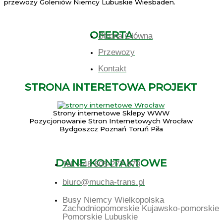
przewozy Goleniów Niemcy Lubuskie Wiesbaden.
OFERTA
Strona Główna
Przewozy
Kontakt
STRONA INTERETOWA PROJEKT
Strony internetowe Sklepy WWW
Pozycjonowanie Stron Internetowych Wrocław
Bydgoszcz Poznań Toruń Piła
DANE KONTAKTOWE
Tel. +48 605-277-979
biuro@mucha-trans.pl
Busy Niemcy Wielkopolska
Zachodniopomorskie Kujawsko-pomorskie
Pomorskie Lubuskie