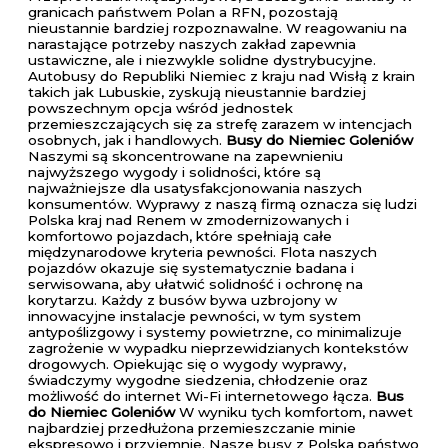
granicach państwem Polan a RFN, pozostają
nieustannie bardziej rozpoznawalne. W reagowaniu na
narastające potrzeby naszych zakład zapewnia
ustawiczne, ale i niezwykle solidne dystrybucyjne.
Autobusy do Republiki Niemiec z kraju nad Wisłą z krain
takich jak Lubuskie, zyskują nieustannie bardziej
powszechnym opcja wśród jednostek
przemieszczających się za strefę zarazem w intencjach
osobnych, jak i handlowych.
Busy do Niemiec Goleniów
Naszymi są skoncentrowane na zapewnieniu
najwyższego wygody i solidności, które są
najważniejsze dla usatysfakcjonowania naszych
konsumentów. Wyprawy z naszą firmą oznacza się ludzi
Polska kraj nad Renem w zmodernizowanych i
komfortowo pojazdach, które spełniają całe
międzynarodowe kryteria pewności. Flota naszych
pojazdów okazuje się systematycznie badana i
serwisowana, aby ułatwić solidność i ochronę na
korytarzu. Każdy z busów bywa uzbrojony w
innowacyjne instalacje pewności, w tym system
antypoślizgowy i systemy powietrzne, co minimalizuje
zagrożenie w wypadku nieprzewidzianych kontekstów
drogowych. Opiekując się o wygody wyprawy,
świadczymy wygodne siedzenia, chłodzenie oraz
możliwość do internet Wi-Fi internetowego łącza.
Bus
do Niemiec Goleniów
W wyniku tych komfortom, nawet
najbardziej przedłużona przemieszczanie minie
ekspresowo i przyjemnie. Nasze busy z Polska państwo