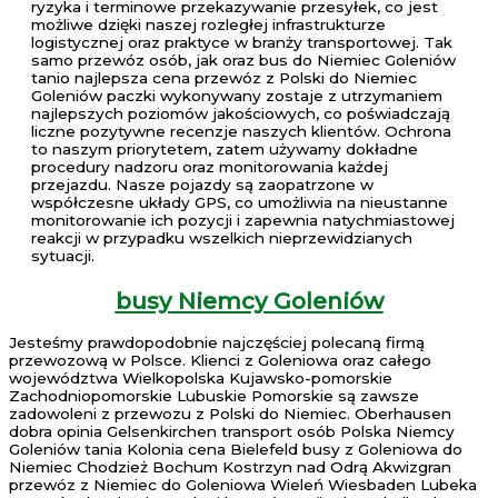
ryzyka i terminowe przekazywanie przesyłek, co jest
możliwe dzięki naszej rozległej infrastrukturze
logistycznej oraz praktyce w branży transportowej. Tak
samo przewóz osób, jak oraz bus do Niemiec Goleniów
tanio najlepsza cena przewóz z Polski do Niemiec
Goleniów paczki wykonywany zostaje z utrzymaniem
najlepszych poziomów jakościowych, co poświadczają
liczne pozytywne recenzje naszych klientów. Ochrona
to naszym priorytetem, zatem używamy dokładne
procedury nadzoru oraz monitorowania każdej
przejazdu. Nasze pojazdy są zaopatrzone w
współczesne układy GPS, co umożliwia na nieustanne
monitorowanie ich pozycji i zapewnia natychmiastowej
reakcji w przypadku wszelkich nieprzewidzianych
sytuacji.
busy Niemcy Goleniów
Jesteśmy prawdopodobnie najczęściej polecaną firmą
przewozową w Polsce. Klienci z Goleniowa oraz całego
województwa Wielkopolska Kujawsko-pomorskie
Zachodniopomorskie Lubuskie Pomorskie są zawsze
zadowoleni z przewozu z Polski do Niemiec. Oberhausen
dobra opinia Gelsenkirchen transport osób Polska Niemcy
Goleniów tania Kolonia cena Bielefeld busy z Goleniowa do
Niemiec Chodzież Bochum Kostrzyn nad Odrą Akwizgran
przewóz z Niemiec do Goleniowa Wieleń Wiesbaden Lubeka