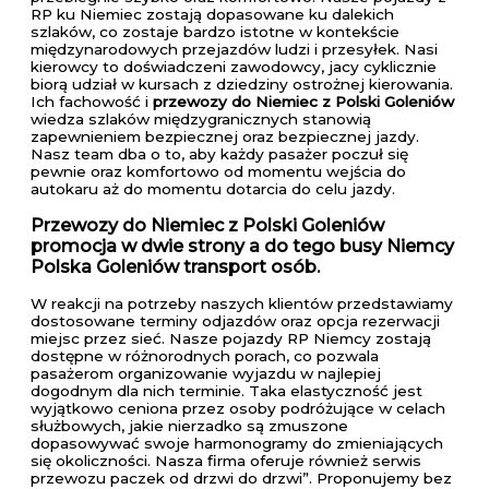
RP ku Niemiec zostają dopasowane ku dalekich
szlaków, co zostaje bardzo istotne w kontekście
międzynarodowych przejazdów ludzi i przesyłek. Nasi
kierowcy to doświadczeni zawodowcy, jacy cyklicznie
biorą udział w kursach z dziedziny ostrożnej kierowania.
Ich fachowość i
przewozy do Niemiec z Polski Goleniów
wiedza szlaków międzygranicznych stanowią
zapewnieniem bezpiecznej oraz bezpiecznej jazdy.
Nasz team dba o to, aby każdy pasażer poczuł się
pewnie oraz komfortowo od momentu wejścia do
autokaru aż do momentu dotarcia do celu jazdy.
Przewozy do Niemiec z Polski Goleniów
promocja w dwie strony a do tego busy Niemcy
Polska Goleniów transport osób.
W reakcji na potrzeby naszych klientów przedstawiamy
dostosowane terminy odjazdów oraz opcja rezerwacji
miejsc przez sieć. Nasze pojazdy RP Niemcy zostają
dostępne w różnorodnych porach, co pozwala
pasażerom organizowanie wyjazdu w najlepiej
dogodnym dla nich terminie. Taka elastyczność jest
wyjątkowo ceniona przez osoby podróżujące w celach
służbowych, jakie nierzadko są zmuszone
dopasowywać swoje harmonogramy do zmieniających
się okoliczności. Nasza firma oferuje również serwis
przewozu paczek od drzwi do drzwi”. Proponujemy bez