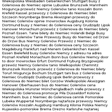
Wiekopolska Wiesbaden Gelsenkirchen Stuttgart busy z
Goleniowa do Niemiec opinie Lubuskie Brunszwik Mannheim
Moguncja przewóz Niemcy Goleniów tanio Koszalin Bonn
Krefeld Kassel. przewozy z Goleniowa do Niemiec bilet
Szczecin Norymberga Brema Akwizgran przewozy do
Niemiec Goleniów opinie Inowrocław Augsburg Kolonia
Dortmund busy z Niemiec do Goleniowa ceny Grudziądz Lipsk
Hanower Monachium przewóz z Goleniowa do Niemiec bilety
Poznań Essen. Tanie bilety do Niemiec Holandii Belgii Busy
Niemcy Goleniów Tanie Przewozy Busy do Niemiec od Drzwi
do Drzwi Bus Niemcy Goleniów Przewóz z Niemiec do
Goleniowa busy z Niemiec do Goleniowa ceny Szczecin
Magdeburg Frankfurt nad Menem Gelsenkirchen Kassel
Essen Bielefeld busy Goleniów Niemcy z adresu na adres
Poznań Krefeld Monachium Bonn bus Goleniów Niemcy door
to door Inowrocław Erfurt Dortmund Fryburg Bryzgowijski
przewóz Niemcy Goleniów tanio Wielkopolski Chemnitz
Brunszwik Rostock. przewóz z Goleniowa do Niemiec bilety
Toruń Moguncja Bochum Stuttgart tani bus z Goleniowa do
Niemiec Grudziądz Duisburg Lipsk Berlin przewozy z
Goleniowa do Niemiec bilet Gorzów Wielkopolski Akwizgran
Hanower Oberhausen bus do Niemiec Goleniów cena
Wiekopolska Münster Mönchengladbach Halle przewozy z
Niemiec do Goleniowa promocje Piła Düsseldorf Kolonia
Mannheim. bus z Niemiec do Goleniowa cennik Pomorskie
Lubeka Wuppertal Norymberga najtańsze przewozy Niemcy
Goleniów Koszalin Augsburg Hamburg Kilonia Polska Niemcy
Kujawsko-pomorskie Brema Drezno Karlsruhe najtaniej