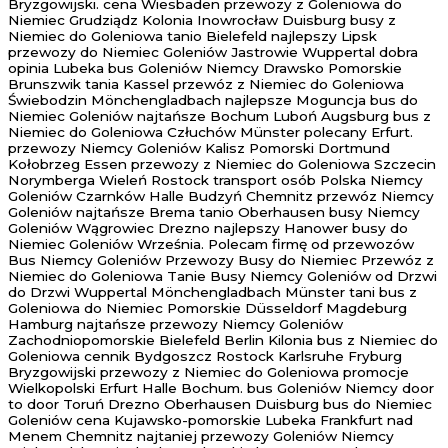
Bryzgowijski. cena Wiesbaden przewozy z Goleniowa do
Niemiec Grudziądz Kolonia Inowrocław Duisburg busy z
Niemiec do Goleniowa tanio Bielefeld najlepszy Lipsk
przewozy do Niemiec Goleniów Jastrowie Wuppertal dobra
opinia Lubeka bus Goleniów Niemcy Drawsko Pomorskie
Brunszwik tania Kassel przewóz z Niemiec do Goleniowa
Świebodzin Mönchengladbach najlepsze Moguncja bus do
Niemiec Goleniów najtańsze Bochum Luboń Augsburg bus z
Niemiec do Goleniowa Człuchów Münster polecany Erfurt.
przewozy Niemcy Goleniów Kalisz Pomorski Dortmund
Kołobrzeg Essen przewozy z Niemiec do Goleniowa Szczecin
Norymberga Wieleń Rostock transport osób Polska Niemcy
Goleniów Czarnków Halle Budzyń Chemnitz przewóz Niemcy
Goleniów najtańsze Brema tanio Oberhausen busy Niemcy
Goleniów Wągrowiec Drezno najlepszy Hanower busy do
Niemiec Goleniów Września. Polecam firmę od przewozów
Bus Niemcy Goleniów Przewozy Busy do Niemiec Przewóz z
Niemiec do Goleniowa Tanie Busy Niemcy Goleniów od Drzwi
do Drzwi Wuppertal Mönchengladbach Münster tani bus z
Goleniowa do Niemiec Pomorskie Düsseldorf Magdeburg
Hamburg najtańsze przewozy Niemcy Goleniów
Zachodniopomorskie Bielefeld Berlin Kilonia bus z Niemiec do
Goleniowa cennik Bydgoszcz Rostock Karlsruhe Fryburg
Bryzgowijski przewozy z Niemiec do Goleniowa promocje
Wielkopolski Erfurt Halle Bochum. bus Goleniów Niemcy door
to door Toruń Drezno Oberhausen Duisburg bus do Niemiec
Goleniów cena Kujawsko-pomorskie Lubeka Frankfurt nad
Menem Chemnitz najtaniej przewozy Goleniów Niemcy