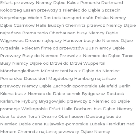
Erfurt. przewozy Niemcy Dąbie Kalisz Pomorski Dortmund
Kołobrzeg Essen przewozy z Niemiec do Dąbie Szczecin
Norymberga Wieleń Rostock transport osób Polska Niemcy
Dąbie Czarnków Halle Budzyń Chemnitz przewóz Niemcy Dąbie
najtańsze Brema tanio Oberhausen busy Niemcy Dąbie
Wągrowiec Drezno najlepszy Hanower busy do Niemiec Dąbie
Września. Polecam firmę od przewozów Bus Niemcy Dąbie
Przewozy Busy do Niemiec Przewóz z Niemiec do Dąbie Tanie
Busy Niemcy Dąbie od Drzwi do Drzwi Wuppertal
Mönchengladbach Münster tani bus z Dąbie do Niemiec
Pomorskie Düsseldorf Magdeburg Hamburg najtańsze
przewozy Niemcy Dąbie Zachodniopomorskie Bielefeld Berlin
Kilonia bus z Niemiec do Dąbie cennik Bydgoszcz Rostock
Karlsruhe Fryburg Bryzgowijski przewozy z Niemiec do Dąbie
promocje Wielkopolski Erfurt Halle Bochum. bus Dąbie Niemcy
door to door Toruń Drezno Oberhausen Duisburg bus do
Niemiec Dąbie cena Kujawsko-pomorskie Lubeka Frankfurt nad
Menem Chemnitz najtaniej przewozy Dąbie Niemcy