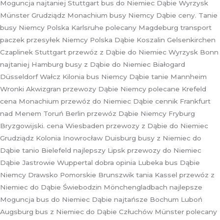
Moguncja najtaniej Stuttgart bus do Niemiec Dąbie Wyrzysk
Münster Grudziądz Monachium busy Niemcy Dąbie ceny. Tanie
busy Niemcy Polska Karlsruhe polecany Magdeburg transport
paczek przesyłek Niemcy Polska Dąbie Koszalin Gelsenkirchen
Czaplinek Stuttgart przewóz z Dąbie do Niemiec Wyrzysk Bonn
najtaniej Hamburg busy z Dąbie do Niemiec Białogard
Düsseldorf Wałcz Kilonia bus Niemcy Dąbie tanie Mannheim
Wronki Akwizgran przewozy Dąbie Niemcy polecane Krefeld
cena Monachium przewóz do Niemiec Dąbie cennik Frankfurt
nad Menem Toruń Berlin przewóz Dąbie Niemcy Fryburg
Bryzgowijski. cena Wiesbaden przewozy z Dąbie do Niemiec
Grudziądz Kolonia Inowrocław Duisburg busy z Niemiec do
Dąbie tanio Bielefeld najlepszy Lipsk przewozy do Niemiec
Dąbie Jastrowie Wuppertal dobra opinia Lubeka bus Dąbie
Niemcy Drawsko Pomorskie Brunszwik tania Kassel przewóz z
Niemiec do Dąbie Świebodzin Mönchengladbach najlepsze
Moguncja bus do Niemiec Dąbie najtańsze Bochum Luboń
Augsburg bus z Niemiec do Dąbie Człuchów Münster polecany