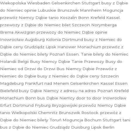
Wiekopolska Wiesbaden Gelsenkirchen Stuttgart busy z Dąbie
do Niemiec opinie Lubuskie Brunszwik Mannheim Moguncja
przewóz Niemcy Dąbie tanio Koszalin Bonn Krefeld Kassel.
przewozy z Dąbie do Niemiec bilet Szczecin Norymberga
Brema Akwizgran przewozy do Niemiec Dąbie opinie
Inowrocław Augsburg Kolonia Dortmund busy z Niemiec do
Dąbie ceny Grudziądz Lipsk Hanower Monachium przewóz z
Dąbie do Niemiec bilety Poznań Essen. Tanie bilety do Niemiec
Holandii Belgii Busy Niemcy Dąbie Tanie Przewozy Busy do
Niemiec od Drzwi do Drzwi Bus Niemcy Dąbie Przewóz z
Niemiec do Dąbie busy z Niemiec do Dąbie ceny Szczecin
Magdeburg Frankfurt nad Menem Gelsenkirchen Kassel Essen
Bielefeld busy Dąbie Niemcy z adresu na adres Poznań Krefeld
Monachium Bonn bus Dąbie Niemcy door to door Inowrocław
Erfurt Dortmund Fryburg Bryzgowijski przewóz Niemcy Dąbie
tanio Wielkopolski Chemnitz Brunszwik Rostock. przewóz z
Dąbie do Niemiec bilety Toruń Moguncja Bochum Stuttgart tani
bus z Dąbie do Niemiec Grudziądz Duisburg Lipsk Berlin