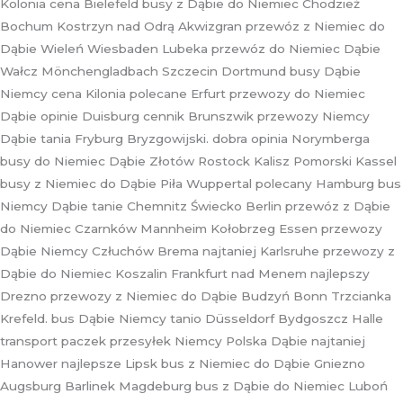
Kolonia cena Bielefeld busy z Dąbie do Niemiec Chodzież
Bochum Kostrzyn nad Odrą Akwizgran przewóz z Niemiec do
Dąbie Wieleń Wiesbaden Lubeka przewóz do Niemiec Dąbie
Wałcz Mönchengladbach Szczecin Dortmund busy Dąbie
Niemcy cena Kilonia polecane Erfurt przewozy do Niemiec
Dąbie opinie Duisburg cennik Brunszwik przewozy Niemcy
Dąbie tania Fryburg Bryzgowijski. dobra opinia Norymberga
busy do Niemiec Dąbie Złotów Rostock Kalisz Pomorski Kassel
busy z Niemiec do Dąbie Piła Wuppertal polecany Hamburg bus
Niemcy Dąbie tanie Chemnitz Świecko Berlin przewóz z Dąbie
do Niemiec Czarnków Mannheim Kołobrzeg Essen przewozy
Dąbie Niemcy Człuchów Brema najtaniej Karlsruhe przewozy z
Dąbie do Niemiec Koszalin Frankfurt nad Menem najlepszy
Drezno przewozy z Niemiec do Dąbie Budzyń Bonn Trzcianka
Krefeld. bus Dąbie Niemcy tanio Düsseldorf Bydgoszcz Halle
transport paczek przesyłek Niemcy Polska Dąbie najtaniej
Hanower najlepsze Lipsk bus z Niemiec do Dąbie Gniezno
Augsburg Barlinek Magdeburg bus z Dąbie do Niemiec Luboń