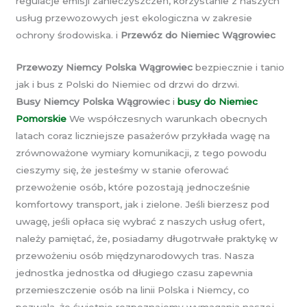
regulacje emisji zanieczyszczeń, korzystanie z naszych
usług przewozowych jest ekologiczna w zakresie
ochrony środowiska. i
Przewóz do Niemiec Wągrowiec
Przewozy Niemcy Polska Wągrowiec
bezpiecznie i tanio
jak i bus z Polski do Niemiec od drzwi do drzwi.
Busy Niemcy Polska Wągrowiec
i
busy do Niemiec
Pomorskie
We współczesnych warunkach obecnych
latach coraz liczniejsze pasażerów przykłada wagę na
zrównoważone wymiary komunikacji, z tego powodu
cieszymy się, że jesteśmy w stanie oferować
przewożenie osób, które pozostają jednocześnie
komfortowy transport, jak i zielone. Jeśli bierzesz pod
uwagę, jeśli opłaca się wybrać z naszych usług ofert,
należy pamiętać, że, posiadamy długotrwałe praktykę w
przewożeniu osób międzynarodowych tras. Nasza
jednostka jednostka od długiego czasu zapewnia
przemieszczenie osób na linii Polska i Niemcy, co
pozwala, że świetnie rozpoznajemy wymagania naszej