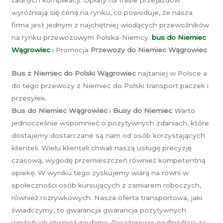
żadnych komplikacji. Opłaty na trasie przejazdów
wyróżniają się ceną na rynku, co powoduje, że nasza
firma jest jednym z najchętniej wiodących przewoźników
na rynku przewozowym Polska-Niemcy.
bus do Niemiec
Wągrowiec
i Promocja
Przewozy do Niemiec Wągrowiec
Bus z Niemiec do Polski Wągrowiec
najtaniej w Polsce a
do tego przewozy z Niemiec do Polski transport paczek i
przesyłek.
Bus do Niemiec Wągrowiec
i
Busy do Niemiec
Warto
jednocześnie wspomnieć o pozytywnych zdaniach, które
dostajemy dostarczane są nam od osób korzystających
klienteli. Wielu klienteli chwali naszą usługę precyzję
czasową, wygodę przemieszczeń również kompetentną
opiekę. W wyniku tego zyskujemy wiarą na równi w
społeczności osób kursujących z zamiarem roboczych,
również rozrywkowych. Nasza oferta transportowa, jaki
świadczymy, to gwarancja gwarancja pozytywnych
wrażeń jak również zaufania. Pasażerowie podkreślają za