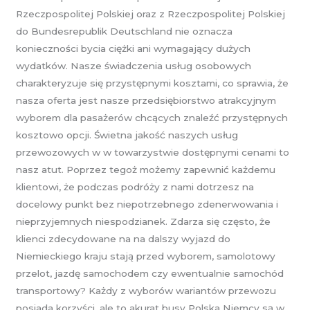
Rzeczpospolitej Polskiej oraz z Rzeczpospolitej Polskiej
do Bundesrepublik Deutschland nie oznacza
konieczności bycia ciężki ani wymagający dużych
wydatków. Nasze świadczenia usług osobowych
charakteryzuje się przystępnymi kosztami, co sprawia, że
nasza oferta jest nasze przedsiębiorstwo atrakcyjnym
wyborem dla pasażerów chcących znaleźć przystępnych
kosztowo opcji. Świetna jakość naszych usług
przewozowych w w towarzystwie dostępnymi cenami to
nasz atut. Poprzez tegoż możemy zapewnić każdemu
klientowi, że podczas podróży z nami dotrzesz na
docelowy punkt bez niepotrzebnego zdenerwowania i
nieprzyjemnych niespodzianek. Zdarza się często, że
klienci zdecydowane na na dalszy wyjazd do
Niemieckiego kraju stają przed wyborem, samolotowy
przelot, jazdę samochodem czy ewentualnie samochód
transportowy? Każdy z wyborów wariantów przewozu
posiada korzyści, ale to akurat busy Polska Niemcy są w