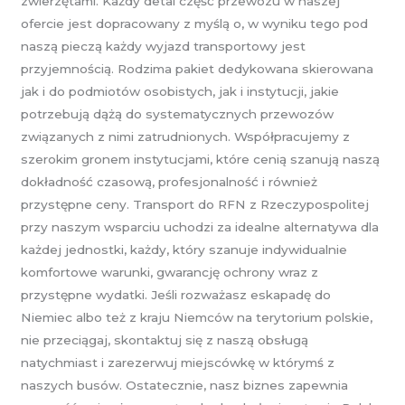
zwierzętami. Każdy detal część przewozu w naszej
ofercie jest dopracowany z myślą o, w wyniku tego pod
naszą pieczą każdy wyjazd transportowy jest
przyjemnością. Rodzima pakiet dedykowana skierowana
jak i do podmiotów osobistych, jak i instytucji, jakie
potrzebują dążą do systematycznych przewozów
związanych z nimi zatrudnionych. Współpracujemy z
szerokim gronem instytucjami, które cenią szanują naszą
dokładność czasową, profesjonalność i również
przystępne ceny. Transport do RFN z Rzeczypospolitej
przy naszym wsparciu uchodzi za idealne alternatywa dla
każdej jednostki, każdy, który szanuje indywidualnie
komfortowe warunki, gwarancję ochrony wraz z
przystępne wydatki. Jeśli rozważasz eskapadę do
Niemiec albo też z kraju Niemców na terytorium polskie,
nie przeciągaj, skontaktuj się z naszą obsługą
natychmiast i zarezerwuj miejscówkę w którymś z
naszych busów. Ostatecznie, nasz biznes zapewnia