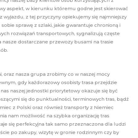
cji naszej bazy klientów osób korzystających z
owy aspekt, w kierunku któremu godne jest skierować
wyjazdu, z tej przyczyny opiekujemy się najmniejszy
bie sprawę z szlaki, jakie gwarantuje chronioną i
ych rozwiązań transportowych, sygnalizują częste
na nasze dostarczane przewozy busami na trasie
sób.
mi, oraz nasza grupa zrobimy co w naszej mocy
wnym, gdy każdorazowy osobisty trasa przejdzie
 naszej jednostki priorytetowy okazuje się być
szącymi się do punktualności, terminowych tras, bądź
iec z Polski oraz również transporty z Niemiec
nia nam możliwość na szybka organizację tras
aje się perfekcyjna tak samo przeznaczona dla ludzi
ście po zakupy, wizytę w gronie rodzinnym czy by