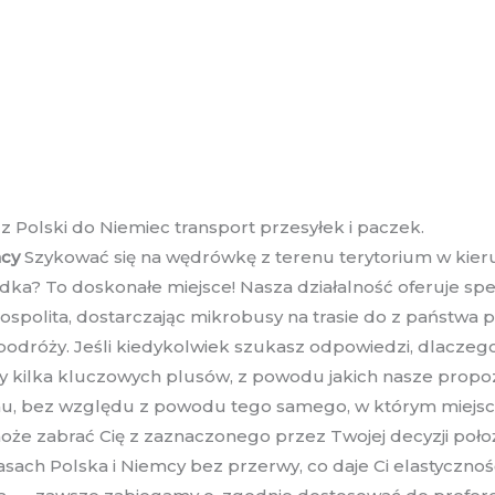
 Polski do Niemiec transport przesyłek i paczek.
cy
Szykować się na wędrówkę z terenu terytorium w kier
a? To doskonałe miejsce! Nasza działalność oferuje specj
olita, dostarczając mikrobusy na trasie do z państwa pol
odróży. Jeśli kiedykolwiek szukasz odpowiedzi, dlaczego
y kilka kluczowych plusów, z powodu jakich nasze propoz
u, bez względu z powodu tego samego, w którym miejscu 
oże zabrać Cię z zaznaczonego przez Twojej decyzji poło
asach Polska i Niemcy bez przerwy, co daje Ci elastycznoś