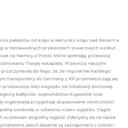
us pakietów od kraju w kierunku kraju nad Renem a
 usługi w niezawodnych przewozach towarowych wzdłuż
we na Niemcy z Polski, które spełniają, przewożą
 planowaniu Twojej eskapady. Przewozy naszymi
rzyczynia się do tego, że, że regularnie każdego
ym transportery do Germany z RP przemieszczają się
ch przewozów, bez względu od lokalizacji domowej.
regiony bałtyckie, województwo Kujawskie oraz
ty organizacja przygotuje dopasowane okoliczności
z pełną swobodę w ustaleniu czasu wyjazdu. Ciągle
h oczekiwań dogodny wyjazd. Zdecyduj się na nasze
istami, jakich idealnie są zaznajomieni z ścieżki i