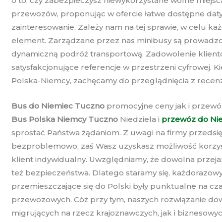
o to, czy zabezpieczysz niewykorzystane wolne miejsc
przewozów, proponując w ofercie łatwe dostępne daty
zainteresowanie. Zależy nam na tej sprawie, w celu k
element. Zarządzane przez nas minibusy są prowadzone 
dynamiczną podróż transportową. Zadowolenie klientów
satysfakcjonujące referencje w przestrzeni cyfrowej.
Polska-Niemcy, zachęcamy do przeglądnięcia z recen
Bus do Niemiec Tuczno
promocyjne ceny jak i przewó
Bus Polska Niemcy Tuczno
Niedziela i
przewóz do Ni
sprostać Państwa żądaniom. Z uwagi na firmy przeds
bezproblemowo, zaś Wasz uzyskasz możliwość korzyst
klient indywidualny. Uwzględniamy, że dowolna przeja
też bezpieczeństwa. Dlatego staramy się, każdorazowy
przemieszczające się do Polski były punktualne na cz
przewozowych. Cóż przy tym, naszych rozwiązanie dowo
migrujących na rzecz krajoznawczych, jak i biznesowy