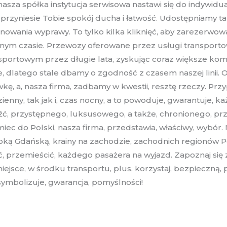
asza spółka instytucja serwisowa nastawi się do indywidu
przyniesie Tobie spokój ducha i łatwość. Udostępniamy t
anowania wyprawy. To tylko kilka kliknięć, aby zarezerwo
anym czasie. Przewozy oferowane przez usługi transport
sportowym przez długie lata, zyskując coraz większe kom
ie, dlatego stale dbamy o zgodność z czasem naszej lini
ówkę, a, nasza firma, zadbamy w kwestii, resztę rzeczy. P
ienny, tak jak i, czas nocny, a to powoduje, gwarantuje, 
leźć, przystępnego, luksusowego, a także, chronionego, pr
iec do Polski, nasza firma, przedstawia, właściwy, wybór.
oką Gdańską, krainy na zachodzie, zachodnich regionów Po
ć, przemieścić, każdego pasażera na wyjazd. Zapoznaj się
miejsce, w środku transportu, plus, korzystaj, bezpieczną
symbolizuje, gwarancja, pomyślności!