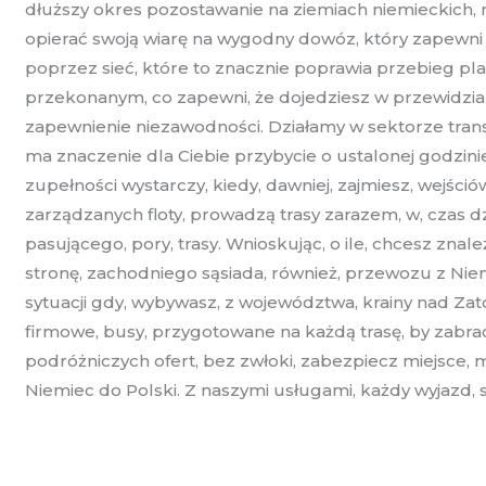
dłuższy okres pozostawanie na ziemiach niemieckich, n
opierać swoją wiarę na wygodny dowóz, który zapewni 
poprzez sieć, które to znacznie poprawia przebieg pl
przekonanym, co zapewni, że dojedziesz w przewidzi
zapewnienie niezawodności. Działamy w sektorze tran
ma znaczenie dla Ciebie przybycie o ustalonej godzin
zupełności wystarczy, kiedy, dawniej, zajmiesz, wejści
zarządzanych floty, prowadzą trasy zarazem, w, czas dz
pasującego, pory, trasy. Wnioskując, o ile, chcesz zna
stronę, zachodniego sąsiada, również, przewozu z Niem
sytuacji gdy, wybywasz, z województwa, krainy nad Zat
firmowe, busy, przygotowane na każdą trasę, by zabra
podróżniczych ofert, bez zwłoki, zabezpiecz miejsce, 
Niemiec do Polski. Z naszymi usługami, każdy wyjazd, 