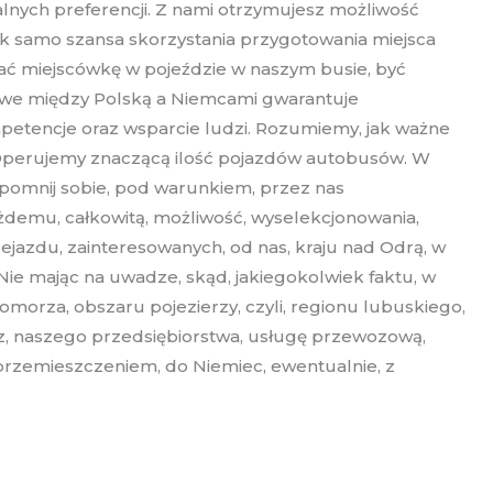
alnych preferencji. Z nami otrzymujesz możliwość
ak samo szansa skorzystania przygotowania miejsca
wać miejscówkę w pojeździe w naszym busie, być
owe między Polską a Niemcami gwarantuje
petencje oraz wsparcie ludzi. Rozumiemy, jak ważne
i. Operujemy znaczącą ilość pojazdów autobusów. W
rzypomnij sobie, pod warunkiem, przez nas
każdemu, całkowitą, możliwość, wyselekcjonowania,
zejazdu, zainteresowanych, od nas, kraju nad Odrą, w
 Nie mając na uwadze, skąd, jakiegokolwiek faktu, w
morza, obszaru pojezierzy, czyli, regionu lubuskiego,
 z, naszego przedsiębiorstwa, usługę przewozową,
, przemieszczeniem, do Niemiec, ewentualnie, z