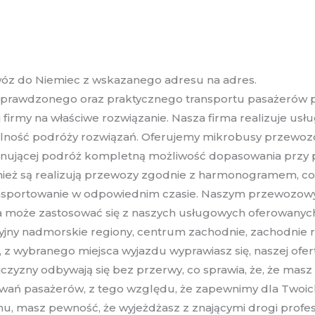
wóz do Niemiec z wskazanego adresu na adres.
prawdzonego oraz praktycznego transportu pasażerów pl
nej firmy na właściwe rozwiązanie. Nasza firma realizuje
alność podróży rozwiązań. Oferujemy mikrobusy przewozo
lanującej podróż kompletną możliwość dopasowania przy
ież są realizują przewozy zgodnie z harmonogramem, co p
transportowanie w odpowiednim czasie. Naszym przewozow
oba może zastosować się z naszych usługowych oferowany
yjny nadmorskie regiony, centrum zachodnie, zachodnie 
z wybranego miejsca wyjazdu wyprawiasz się, naszej ofer
jczyzny odbywają się bez przerwy, co sprawia, że, że mas
wań pasażerów, z tego względu, że zapewnimy dla Twoic
masz pewność, że wyjeżdżasz z znającymi drogi profesjonal