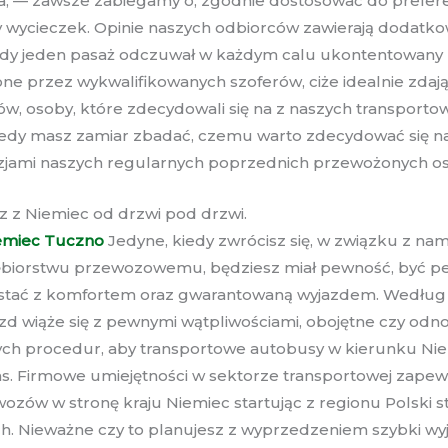
a, — zawsze zabiegamy o, zgodnie dostosować do preferen
 wycieczek. Opinie naszych odbiorców zawierają dodatk
ażdy jeden pasaż odczuwał w każdym calu ukontentowany z 
przez wykwalifikowanych szoferów, ciże idealnie zdają so
, osoby, które zdecydowali się na z naszych transportow
 Kiedy masz zamiar zbadać, czemu warto zdecydować się 
zjami naszych regularnych poprzednich przewożonych o
z z Niemiec od drzwi pod drzwi.
emiec Tuczno
Jedyne, kiedy zwrócisz się, w związku z na
iębiorstwu przewozowemu, będziesz miał pewność, być pe
ać z komfortem oraz gwarantowaną wyjazdem. Według nas
zd wiąże się z pewnymi wątpliwościami, obojętne czy odno
ch procedur, aby transportowe autobusy w kierunku Niem
as. Firmowe umiejętności w sektorze transportowej zapew
zów w stronę kraju Niemiec startując z regionu Polski st
ch. Nieważne czy to planujesz z wyprzedzeniem szybki wyj