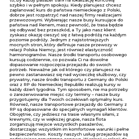
to, by każdy pasażer trafił na lokalizację końcową
szybko i w pełnym spokoju. Kiedy planujesz chcesz
zaplanować kurs do państwa niemieckiego z Polski,
dobrze jest rozpatrzyć nad naszej firmy realizacjami
przewozowymi. Wybierając nasze busy kursujące do
państwa nad Renem, masz pewność, że trasa będzie
się odbywać bez przeszkód, a Ty jako nasz klient
zyskasz okazję cieszyć się z łatwą podróżą na każdym
poziomie podróży. Jednym z najistotniejszych
mocnych stron, który definiuje nasze przewozy w
relacji Polska Niemcy, jest również elastyczność
harmonogramów. Nasze środki transportu osobowego
kursują codziennie, co pozwala Ci na dowolne
dopasowanie rozpoczęcia przejazdu do swoich
potrzeb. Nieważne jak od którego czy planujesz na
pewno zastanawiasz się nad wycieczkę służbowy, czy
prywatny, nasze środki transportu z Germany do Polski
oraz z RP do Niemieckiej Republiki realizują kursy w
każdy dzień tygodnia. Tym sposobem, nie ma potrzeby
o zarezerwowanie miejsc czy terminy – nasze busy
przygotujemy dla Twoich oczekiwań optymalny kurs.
Również, nasze transportowe przejazdy do Germany z
RP są dopasowane do specjalnych wymagań klientów.
Obojętnie, czy jedziesz na trasie własnymi siłami, z
krewnymi, czy w większej grupie, nasza flota
zorganizują miejsce wszystkich pasażerów,
dostarczając wszystkim im komfortowe warunki i pełne
bezpieczeństwo. Koszty naszych usług przejazdów są