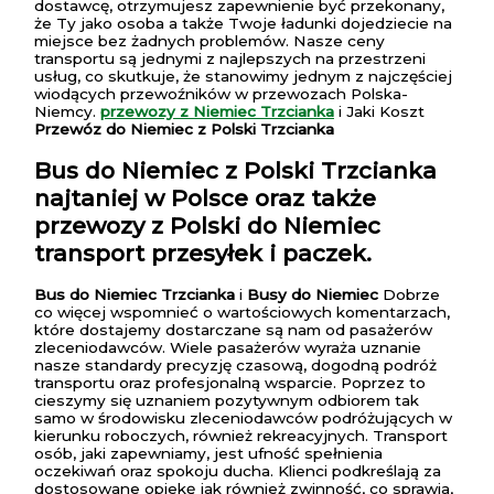
dostawcę, otrzymujesz zapewnienie być przekonany,
że Ty jako osoba a także Twoje ładunki dojedziecie na
miejsce bez żadnych problemów. Nasze ceny
transportu są jednymi z najlepszych na przestrzeni
usług, co skutkuje, że stanowimy jednym z najczęściej
wiodących przewoźników w przewozach Polska-
Niemcy.
przewozy z Niemiec Trzcianka
i Jaki Koszt
Przewóz do Niemiec z Polski Trzcianka
Bus do Niemiec z Polski Trzcianka
najtaniej w Polsce oraz także
przewozy z Polski do Niemiec
transport przesyłek i paczek.
Bus do Niemiec Trzcianka
i
Busy do Niemiec
Dobrze
co więcej wspomnieć o wartościowych komentarzach,
które dostajemy dostarczane są nam od pasażerów
zleceniodawców. Wiele pasażerów wyraża uznanie
nasze standardy precyzję czasową, dogodną podróż
transportu oraz profesjonalną wsparcie. Poprzez to
cieszymy się uznaniem pozytywnym odbiorem tak
samo w środowisku zleceniodawców podróżujących w
kierunku roboczych, również rekreacyjnych. Transport
osób, jaki zapewniamy, jest ufność spełnienia
oczekiwań oraz spokoju ducha. Klienci podkreślają za
dostosowane opiekę jak również zwinność, co sprawia,