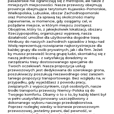
pasażerskie nie ograniczają się z metropolii, ale także z
mniejszych miejscowości. Nasze przewozy obejmują
prowincje obejmujące terytorium Kujawsko-Pomorskie,
Wielkopolska, Lubuskie, obszar Zachodniopomorski
oraz Pomorskie. Za sprawą tej okoliczności mamy
zapewnienie, w momencie, gdy osiągamy cel, w
pożądane miejsce, w którym miejscu zostajesz.
Obojętnie, który to, z jakiejkolwiek lokalizacji, obszaru
Rzeczypospolitej, organizujesz wyprawę, nasza
działalność umożliwi dla użytkownika dogodne trasę.
Minibusy do naszych zachodnich sąsiadów z kraju nad
Wisłą reprezentują rozwiązanie najkorzystniejsze dla
każdej grupy dla osób prywatnych, jak i dla firm. Jeżeli
by musisz przewieźć liczną grupę ludzi, skontaktuj się z
naszą jednostką – z satysfakcją doradzimy w
zarządzaniu trasy dostosowanego specjalnie do
Twoich oczekiwań. Nasza propozycja usług
przewozowych jest dedykowana do szerokiego grona,
poszukiwaczy poszukują niezawodnego oraz zarazem
taniego propozycji transportowego. Bez względu na, w
przypadku, gdy wyjeżdżasz z powodu pracy,
związanych z wypoczynkiem, czyli osobistych, nasze
środki transportu przewozy Niemcy-Polska są do
Twojego komfortu. Dbamy o to o to, by każdy klient był
w pełni usatysfakcjonowany uszczęśliwiony z
dokonanego wyboru naszego przedsiębiorstwa.
Poprzez rozległej wiedzy w biznesie przewozowym
przewozowej, jesteśmy pewni, dać pewność, w