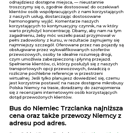
odnajdziesz dostępne miejsca, — nieustannie
troszczymy się o, zgodnie dostosować do oczekiwań
klientów osób współpracujących z nami korzystających
z naszych usług, dostarczając dostosowane
harmonogramy wyjść. Komentarze naszych
korzystających to kontynuacyjny czynnik, na w który
warto przyłożyć koncentrację. Dbamy, aby nam na tym
zagadnieniu, żeby móc wszelki pasaż przyjmował w
pełni zadowolony z kursu, w rezultacie zajmujemy się
najmniejszy szczegół. Oferowane przez nas pojazdy są
obsługiwane przez wykwalifikowanych szoferów
przewozowych, osoby te idealnie rozumieją drogi,
czym umożliwia zabezpieczoną i płynną przejazd.
Spełnienie klientów, ci, którzy posłużyli się z naszych
transportowych opcji przewozowych, świadczą o
rozliczne pochlebne referencje w przestrzeni
wirtualnej. Jeśli tylko planujesz dowiedzieć się, czemu
jest korzystnie postawić na nasze dostępne mikrobusy
Polska Niemcy na trasie, doradzamy do zaznajomienia
się z recenzjami internetowymi osób korzystających
dotąd przewożonych klientów.
Bus do Niemiec Trzcianka
najniższa
cena oraz także przewozy Niemcy z
adresu pod adres.