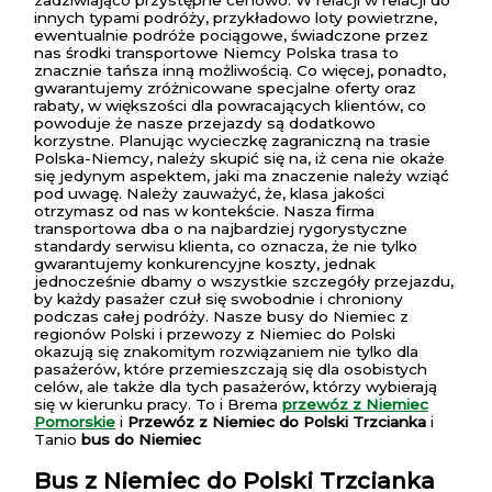
zadziwiająco przystępne cenowo. W relacji w relacji do
innych typami podróży, przykładowo loty powietrzne,
ewentualnie podróże pociągowe, świadczone przez
nas środki transportowe Niemcy Polska trasa to
znacznie tańsza inną możliwością. Co więcej, ponadto,
gwarantujemy zróżnicowane specjalne oferty oraz
rabaty, w większości dla powracających klientów, co
powoduje że nasze przejazdy są dodatkowo
korzystne. Planując wycieczkę zagraniczną na trasie
Polska-Niemcy, należy skupić się na, iż cena nie okaże
się jedynym aspektem, jaki ma znaczenie należy wziąć
pod uwagę. Należy zauważyć, że, klasa jakości
otrzymasz od nas w kontekście. Nasza firma
transportowa dba o na najbardziej rygorystyczne
standardy serwisu klienta, co oznacza, że nie tylko
gwarantujemy konkurencyjne koszty, jednak
jednocześnie dbamy o wszystkie szczegóły przejazdu,
by każdy pasażer czuł się swobodnie i chroniony
podczas całej podróży. Nasze busy do Niemiec z
regionów Polski i przewozy z Niemiec do Polski
okazują się znakomitym rozwiązaniem nie tylko dla
pasażerów, które przemieszczają się dla osobistych
celów, ale także dla tych pasażerów, którzy wybierają
się w kierunku pracy. To i Brema
przewóz z Niemiec
Pomorskie
i
Przewóz z Niemiec do Polski Trzcianka
i
Tanio
bus do Niemiec
Bus z Niemiec do Polski Trzcianka