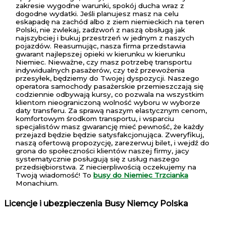
zakresie wygodne warunki, spokój ducha wraz z
dogodne wydatki. Jeśli planujesz masz na celu
eskapadę na zachód albo z ziem niemieckich na teren
Polski, nie zwlekaj, zadzwoń z naszą obsługą jak
najszybciej i bukuj przestrzeń w jednym z naszych
pojazdów. Reasumując, nasza firma przedstawia
gwarant najlepszej opieki w kierunku w kierunku
Niemiec. Nieważne, czy masz potrzebę transportu
indywidualnych pasażerów, czy też przewożenia
przesyłek, będziemy do Twojej dyspozycji. Naszego
operatora samochody pasażerskie przemieszczają się
codziennie odbywają kursy, co pozwala na wszystkim
klientom nieograniczoną wolność wyboru w wyborze
daty transferu. Za sprawą naszym elastycznym cenom,
komfortowym środkom transportu, i wsparciu
specjalistów masz gwarancję mieć pewność, że każdy
przejazd będzie będzie satysfakcjonująca. Zweryfikuj,
naszą ofertową propozycję, zarezerwuj bilet, i wejdź do
grona do społeczności klientów naszej firmy, jacy
systematycznie posługują się z usług naszego
przedsiębiorstwa. Z niecierpliwością oczekujemy na
Twoją wiadomość! To
busy do Niemiec Trzcianka
Monachium.
Licencje i ubezpieczenia Busy Niemcy Polska