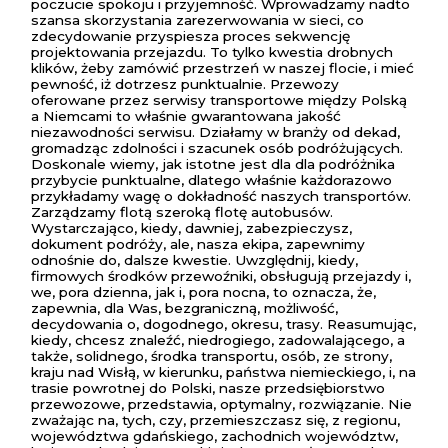
poczucie spokoju i przyjemność. Wprowadzamy nadto
szansa skorzystania zarezerwowania w sieci, co
zdecydowanie przyspiesza proces sekwencję
projektowania przejazdu. To tylko kwestia drobnych
klików, żeby zamówić przestrzeń w naszej flocie, i mieć
pewność, iż dotrzesz punktualnie. Przewozy
oferowane przez serwisy transportowe między Polską
a Niemcami to właśnie gwarantowana jakość
niezawodności serwisu. Działamy w branży od dekad,
gromadząc zdolności i szacunek osób podróżujących.
Doskonale wiemy, jak istotne jest dla dla podróżnika
przybycie punktualne, dlatego właśnie każdorazowo
przykładamy wagę o dokładność naszych transportów.
Zarządzamy flotą szeroką flotę autobusów.
Wystarczająco, kiedy, dawniej, zabezpieczysz,
dokument podróży, ale, nasza ekipa, zapewnimy
odnośnie do, dalsze kwestie. Uwzględnij, kiedy,
firmowych środków przewoźniki, obsługują przejazdy i,
we, pora dzienna, jak i, pora nocna, to oznacza, że,
zapewnia, dla Was, bezgraniczną, możliwość,
decydowania o, dogodnego, okresu, trasy. Reasumując,
kiedy, chcesz znaleźć, niedrogiego, zadowalającego, a
także, solidnego, środka transportu, osób, ze strony,
kraju nad Wisłą, w kierunku, państwa niemieckiego, i, na
trasie powrotnej do Polski, nasze przedsiębiorstwo
przewozowe, przedstawia, optymalny, rozwiązanie. Nie
zważając na, tych, czy, przemieszczasz się, z regionu,
województwa gdańskiego, zachodnich województw,