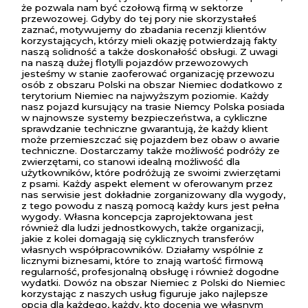
że pozwala nam być czołową firmą w sektorze
przewozowej. Gdyby do tej pory nie skorzystałeś
zaznać, motywujemy do zbadania recenzji klientów
korzystających, którzy mieli okazję potwierdzają fakty
naszą solidność a także doskonałość obsługi. Z uwagi
na naszą dużej flotylli pojazdów przewozowych
jesteśmy w stanie zaoferować organizację przewozu
osób z obszaru Polski na obszar Niemiec dodatkowo z
terytorium Niemiec na najwyższym poziomie. Każdy
nasz pojazd kursujący na trasie Niemcy Polska posiada
w najnowsze systemy bezpieczeństwa, a cykliczne
sprawdzanie techniczne gwarantują, że każdy klient
może przemieszczać się pojazdem bez obaw o awarie
techniczne. Dostarczamy także możliwość podróży ze
zwierzętami, co stanowi idealną możliwość dla
użytkowników, które podróżują ze swoimi zwierzętami
z psami. Każdy aspekt element w oferowanym przez
nas serwisie jest dokładnie zorganizowany dla wygody,
z tego powodu z naszą pomocą każdy kurs jest pełna
wygody. Własna koncepcja zaprojektowana jest
również dla ludzi jednostkowych, także organizacji,
jakie z kolei domagają się cyklicznych transferów
własnych współpracowników. Działamy wspólnie z
licznymi biznesami, które to znają wartość firmową
regularność, profesjonalną obsługę i również dogodne
wydatki. Dowóz na obszar Niemiec z Polski do Niemiec
korzystając z naszych usług figuruje jako najlepsze
opcja dla każdego, każdy, kto docenia we własnym