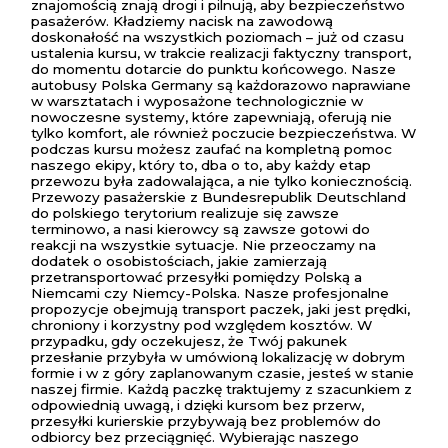
znajomością znają drogi i pilnują, aby bezpieczeństwo
pasażerów. Kładziemy nacisk na zawodową
doskonałość na wszystkich poziomach – już od czasu
ustalenia kursu, w trakcie realizacji faktyczny transport,
do momentu dotarcie do punktu końcowego. Nasze
autobusy Polska Germany są każdorazowo naprawiane
w warsztatach i wyposażone technologicznie w
nowoczesne systemy, które zapewniają, oferują nie
tylko komfort, ale również poczucie bezpieczeństwa. W
podczas kursu możesz zaufać na kompletną pomoc
naszego ekipy, który to, dba o to, aby każdy etap
przewozu była zadowalająca, a nie tylko koniecznością.
Przewozy pasażerskie z Bundesrepublik Deutschland
do polskiego terytorium realizuje się zawsze
terminowo, a nasi kierowcy są zawsze gotowi do
reakcji na wszystkie sytuacje. Nie przeoczamy na
dodatek o osobistościach, jakie zamierzają
przetransportować przesyłki pomiędzy Polską a
Niemcami czy Niemcy-Polska. Nasze profesjonalne
propozycje obejmują transport paczek, jaki jest prędki,
chroniony i korzystny pod względem kosztów. W
przypadku, gdy oczekujesz, że Twój pakunek
przesłanie przybyła w umówioną lokalizację w dobrym
formie i w z góry zaplanowanym czasie, jesteś w stanie
naszej firmie. Każdą paczkę traktujemy z szacunkiem z
odpowiednią uwagą, i dzięki kursom bez przerw,
przesyłki kurierskie przybywają bez problemów do
odbiorcy bez przeciągnięć. Wybierając naszego