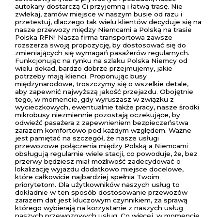
autokary dostarczą Ci przyjemną i łatwą trasę. Nie
zwlekaj, zamów miejsce w naszym busie od razu i
przetestuj, dlaczego tak wielu klientów decyduje się na
nasze przewozy między Niemcami a Polską na trasie
Polska RFN! Nasza firma transportowa zawsze
rozszerza swoją propozycję, by dostosować się do
zmieniających się wymagań pasażerów regularnych.
Funkcjonując na rynku na szlaku Polska Niemcy od
wielu dekad, bardzo dobrze przejmujemy, jakie
potrzeby mają klienci. Proponując busy
międzynarodowe, troszczymy się o wszelkie detale,
aby zapewnić najwyższą jakość przejazdu. Obojętnie
tego, w momencie, gdy wyruszasz w związku z
wycieczkowych, ewentualnie także pracy, nasze środki
mikrobusy niezmiennie pozostają oczekujące, by
odwieźć pasażera z zapewnieniem bezpieczeństwa
zarazem komfortowo pod każdym względem. Ważne
jest pamiętać na szczegół, że nasze usługi
przewozowe połączenia między Polską a Niemcami
obsługują regularnie wiele stacji, co powoduje, że, bez
przerwy będziesz miał możliwość zadecydować o
lokalizację wyjazdu dodatkowo miejsce docelowe,
które całkowicie najbardziej spełnia Twoim
priorytetom. Dla użytkowników naszych usług to
dokładnie w ten sposób dostosowanie przewozów
zarazem dat jest kluczowym czynnikiem, za sprawą
którego wybierają na korzystanie z naszych usług
naszych przewozowych usług. Co więcej, w momencie,