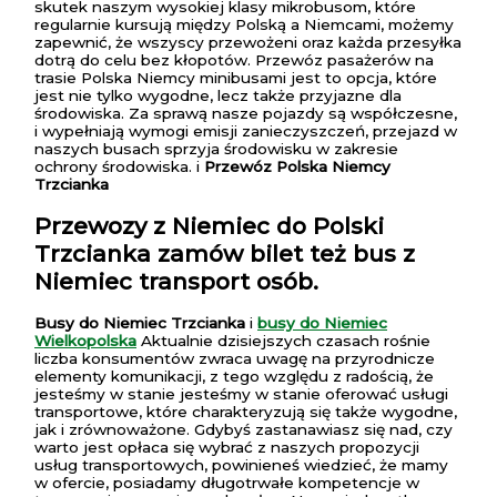
skutek naszym wysokiej klasy mikrobusom, które
regularnie kursują między Polską a Niemcami, możemy
zapewnić, że wszyscy przewożeni oraz każda przesyłka
dotrą do celu bez kłopotów. Przewóz pasażerów na
trasie Polska Niemcy minibusami jest to opcja, które
jest nie tylko wygodne, lecz także przyjazne dla
środowiska. Za sprawą nasze pojazdy są współczesne,
i wypełniają wymogi emisji zanieczyszczeń, przejazd w
naszych busach sprzyja środowisku w zakresie
ochrony środowiska. i
Przewóz Polska Niemcy
Trzcianka
Przewozy z Niemiec do Polski
Trzcianka
zamów bilet też bus z
Niemiec transport osób.
Busy do Niemiec Trzcianka
i
busy do Niemiec
Wielkopolska
Aktualnie dzisiejszych czasach rośnie
liczba konsumentów zwraca uwagę na przyrodnicze
elementy komunikacji, z tego względu z radością, że
jesteśmy w stanie jesteśmy w stanie oferować usługi
transportowe, które charakteryzują się także wygodne,
jak i zrównoważone. Gdybyś zastanawiasz się nad, czy
warto jest opłaca się wybrać z naszych propozycji
usług transportowych, powinieneś wiedzieć, że mamy
w ofercie, posiadamy długotrwałe kompetencje w