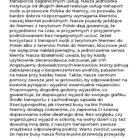
transporcie zagranicznych usług. Nasza jednostka
instytucja od długich dekad realizuje usługi transport
osób w przewozie Polska do Niemcy, co pozwala, że
bardzo dobrze rozpoznajemy wymagania klientów
naszej klienteli podróżnych. Nasze pojazdy jeżdżące
do Niemiec z terytorium Polski dają gwarancję, że
przyjedziesz na czas, w przyjemnych z przyjemnym
podróżowaniem bez negatywnych uczuć. Jeżeli
korzystasz z transport osób z terytorium Niemiec do
Polski albo z terenów Polski do Niemiec, kluczowe jest
nie wyłącznie nakład pieniężny, a jednocześnie serwis
klienta. Nasza działalność uważa, by by każdy
użytkownik zleceniodawca odczuwał, jak VIP.
Angażujemy doświadczonych kierowców, którzy pilnują
zabezpieczają o bezpieczeństwo podróży pasażerów
na trasie przy każdej trasie. Także, nasze centrum
pomocy zawsze jest w gotowości, by odpowiedzieć na
kwestie pytające i wyjaśnić ewentualne niejasności.
Proponujemy dogodne godziny wyjazdów, co
gwarantuje, że dopasujesz wyjazd do swojego grafiku.
Środki transportu z zachodniego sąsiada do
Rzeczypospolitej jak również busy na linii Polska
Niemcy działają codziennie, co zapewnia Ci szansę
dopasowania sobie idealnego dnia. Bez względu, czy
organizujesz wyjazd w sobotę, na wolny dzień czy też
dowolną inną datę, z naszym transportem zawsze
znajdziesz odpowiednią podróż. Warto zwrócić uwagę
że nasze busy nasza flota busów przewożą przejazdy