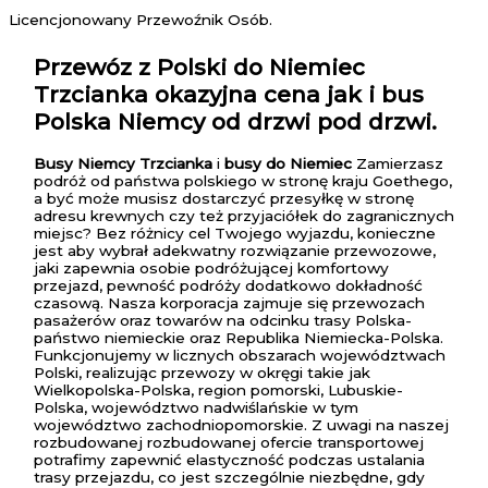
Licencjonowany Przewoźnik Osób.
Przewóz z Polski do Niemiec
Trzcianka
okazyjna cena jak i bus
Polska Niemcy od drzwi pod drzwi.
Busy Niemcy Trzcianka
i
busy do Niemiec
Zamierzasz
podróż od państwa polskiego w stronę kraju Goethego,
a być może musisz dostarczyć przesyłkę w stronę
adresu krewnych czy też przyjaciółek do zagranicznych
miejsc? Bez różnicy cel Twojego wyjazdu, konieczne
jest aby wybrał adekwatny rozwiązanie przewozowe,
jaki zapewnia osobie podróżującej komfortowy
przejazd, pewność podróży dodatkowo dokładność
czasową. Nasza korporacja zajmuje się przewozach
pasażerów oraz towarów na odcinku trasy Polska-
państwo niemieckie oraz Republika Niemiecka-Polska.
Funkcjonujemy w licznych obszarach województwach
Polski, realizując przewozy w okręgi takie jak
Wielkopolska-Polska, region pomorski, Lubuskie-
Polska, województwo nadwiślańskie w tym
województwo zachodniopomorskie. Z uwagi na naszej
rozbudowanej rozbudowanej ofercie transportowej
potrafimy zapewnić elastyczność podczas ustalania
trasy przejazdu, co jest szczególnie niezbędne, gdy