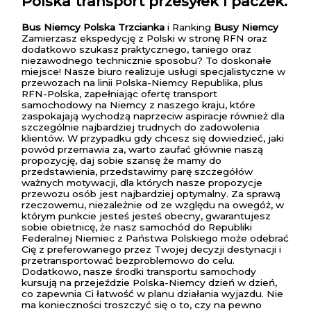
Polska transport przesyłek i paczek.
Bus Niemcy Polska Trzcianka
i Ranking
Busy Niemcy
Zamierzasz ekspedycję z Polski w stronę RFN oraz
dodatkowo szukasz praktycznego, taniego oraz
niezawodnego technicznie sposobu? To doskonałe
miejsce! Nasze biuro realizuje usługi specjalistyczne w
przewozach na linii Polska-Niemcy Republika, plus
RFN-Polska, zapełniając ofertę transport
samochodowy na Niemcy z naszego kraju, które
zaspokajają wychodzą naprzeciw aspiracje również dla
szczególnie najbardziej trudnych do zadowolenia
klientów. W przypadku gdy chcesz się dowiedzieć, jaki
powód przemawia za, warto zaufać głównie naszą
propozycję, daj sobie szansę że mamy do
przedstawienia, przedstawimy parę szczegółów
ważnych motywacji, dla których nasze propozycje
przewozu osób jest najbardziej optymalny. Za sprawą
rzeczowemu, niezależnie od ze względu na owegóż, w
którym punkcie jesteś jesteś obecny, gwarantujesz
sobie obietnicę, że nasz samochód do Republiki
Federalnej Niemiec z Państwa Polskiego może odebrać
Cię z preferowanego przez Twojej decyzji destynacji i
przetransportować bezproblemowo do celu.
Dodatkowo, nasze środki transportu samochody
kursują na przejeździe Polska-Niemcy dzień w dzień,
co zapewnia Ci łatwość w planu działania wyjazdu. Nie
ma konieczności troszczyć się o to, czy na pewno