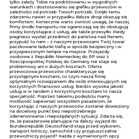
tylko zależy Tobie na podróżowaniu w wygodnych
warunkach i dostosowaniu się grafiku przewozów w
zależności od potrzeb Twoich potrzeb. Dzięki temu
zdarzeniu nawet w przypadku dalsze drogi okazują się
komfortem. Koniecznie warto zwrócić uwagę, że naszej
firmy środki transportu nie ograniczają się do obsługują
osoby korzystające z usług, ale także przesyłki. Kiedy
pragniesz wysłać przedmiot do państwa nad Renem,
przypuść to nam – z naszymi przewozami Twój towar
paczkowane ładunki trafią w sposób bezpieczny i w
przyspieszonym tempie na miejsce. Przejazdy
osobowe z Republiki Niemieckiej do RP oraz z
Rzeczpospolitej Polskiej do Germany nie staje się
problemowy ani o dużych kosztach. Oferta
przewozowa przewozów charakteryzuje się
przystępnymi kosztami, co czyni naszą firmę
optymalnym rozwiązaniem dla osób interesujących się
korzystnych finansowo usług. Bardzo wysoka jakość
usług w w tandem z korzystnymi kosztami to nasza
specjalność. Poprzez takiemu podejściu mamy
możliwość zapewniać wszystkim pasażerom, że
korzystając z naszych przewozów zostanie dowieziony
na docelowy punkt bez niepotrzebnego
zdenerwowania i niepożądanych sytuacji. Zdarza się,
że, że pasażerowie planujące na dalszy wyjazd do
Bundesrepublik Deutschland stają przed wyborem,
transport lotniczy, samochód czy przypuszczalnie
przewoźniczy pojazd? Każda z wymienionych opcji