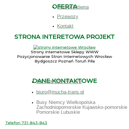
OFERTA
Strona Główna
Przewozy
Kontakt
STRONA INTERETOWA PROJEKT
Strony internetowe Sklepy WWW
Pozycjonowanie Stron Internetowych Wrocław
Bydgoszcz Poznań Toruń Piła
DANE KONTAKTOWE
Tel. +48 605-277-979
biuro@mucha-trans.pl
Busy Niemcy Wielkopolska
Zachodniopomorskie Kujawsko-pomorskie
Pomorskie Lubuskie
Telefon 731-843-843