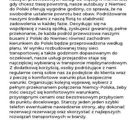
gdy chcesz trasę powrotną, nasze autobusy z Niemiec
do Polski oferują wygodne godziny, co sprawia, że na
swobodne ustalenie powrotu bez obaw. Podróżowanie
naszymi środkami z naszą flotą to stabilność
zadowolenia w każdej fazie. Decydując się na
współpracę z naszą spółką, zyskujesz gwarancję, pełne
przekonanie, że każda podróż przewozowa naszymi
busami z Polski do Niemiec również zachodnim
kierunkiem do Polski będzie przeprowadzona według
planu. W wyniku rozbudowanej trasy sieci
transportowej a także godzinom dopasowanym do
oczekiwań, nasze usługi przejazdów staje się
najczęściej wybieraną w transporcie międzynarodowym.
Z dodatkową korzyścią, osoby podróżujące z nami
regularnie cenią sobie nas za podejście do klienta wraz
z pieczę o komfortowe warunki plus bezpieczne
warunki. Organizując kolejną wyprawę, wybierz z
pełnym przekonaniem połączenia Niemcy-Polska, żeby
móc cieszyć się komfortowymi warunkami,
przystępnymi cenami oraz bezstresowym przybyciem
do punktu docelowego. Starczy jeden jeden szybki
telefon ewentualnie nawiedzenie strony, aby dokonać
rezerwacji rezerwację oraz skorzystać z najlepszych
rozwiązań transportowych w branży.