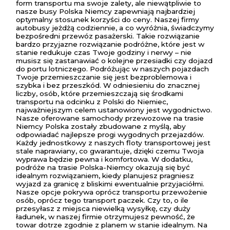
form transportu ma swoje zalety, ale niewątpliwie to
nasze busy Polska Niemcy zapewniają najbardziej
optymalny stosunek korzyści do ceny. Naszej firmy
autobusy jeżdżą codziennie, a co wyróżnia, świadczymy
bezpośredni przewóz pasażerski. Takie rozwiązanie
bardzo przyjazne rozwiązanie podróżne, które jest w
stanie redukuje czas Twoje godziny i nerwy – nie
musisz się zastanawiać o kolejne przesiadki czy dojazd
do portu lotniczego. Podróżując w naszych pojazdach
Twoje przemieszczanie się jest bezproblemowa i
szybka i bez przeszkód. W odniesieniu do znacznej
liczby, osób, które przemieszczają się środkami
transportu na odcinku z Polski do Niemiec,
najważniejszym celem ustanowiony jest wygodnictwo.
Nasze oferowane samochody przewozowe na trasie
Niemcy Polska zostały zbudowane z myślą, aby
odpowiadać najlepsze progi wygodnych przejazdów.
Każdy jednostkowy z naszych floty transportowej jest
stale naprawiany, co gwarantuje, dzięki czemu Twoja
wyprawa będzie pewna i komfortowa. W dodatku,
podróże na trasie Polska-Niemcy okazują się być
idealnym rozwiązaniem, kiedy planujesz pragniesz
wyjazd za granicę z bliskimi ewentualnie przyjaciółmi.
Nasze opcje pokrywa oprócz transportu przewożenie
osób, oprócz tego transport paczek. Czy to, o ile
przesyłasz z miejsca niewielką wysyłkę, czy duży
ładunek, w naszej firmie otrzymujesz pewność, że
towar dotrze zgodnie z planem w stanie idealnym. Na