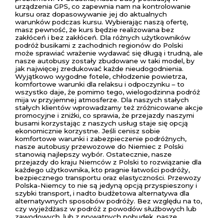
urządzenia GPS, co zapewnia nam na kontrolowanie
kursu oraz dopasowywanie jej do aktualnych
warunków podczas kursu. Wybierając naszą ofertę,
masz pewność, że kurs będzie realizowana bez
zakłóceń i bez zakłóceń. Dla różnych użytkowników
podróż busikami z zachodnich regionów do Polski
może sprawiać wrażenie wydawać się długą i trudną, ale
nasze autobusy zostały zbudowane w taki model, by
jak najwięcej zredukować każde nieudogodnienia.
Wyjątkowo wygodne fotele, chłodzenie powietrza,
komfortowe warunki dla relaksu i odpoczynku – to
wszystko daje, że pomimo tego, wielogodzinna podróż
mija w przyjemnej atmosferze. Dla naszych stałych
stałych klientów wprowadzamy też zróżnicowane akcje
promocyjne i zniżki, co sprawia, że przejazdy naszymi
busami korzystając z naszych usług staje się opcją
ekonomicznie korzystne. Jeśli cenisz sobie
komfortowe warunki i zabezpieczenie podróżnych,
nasze autobusy przewozowe do Niemiec z Polski
stanowią najlepszy wybór. Ostatecznie, nasze
przejazdy do kraju Niemców z Polski to rozwiązanie dla
każdego użytkownika, kto pragnie łatwości podróży,
bezpiecznego transportu oraz elastyczności. Przewozy
Polska-Niemcy to nie są jedyną opcją przyspieszony i
szybki transport, i nadto budżetowa alternatywa dla
alternatywnych sposobów podróży. Bez względu na to,
czy wyjeżdżasz w podróż z powodów służbowych lub
zawodowych, lub z prywatnych pobudek, nasze