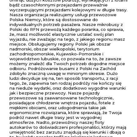
ominąć dużych kosztów podróży, wynikających z lotami
bądź czasochłonnymi przejazdami przeważnie
wyczerpującymi przejazdami kolejowymi w długie trasy.
Nasza organizacja realizujemy usługi przewozowe
Polska Niemcy, które są dostosowane do
indywidualnych potrzeb pasażera. Nasze mikrobusy z
Polski do RFN przewożą każdego poranka, co sprawia,
że, masz możliwość elastycznie ustalać swój plan
wyjazdu, nie zważając na tego, z jakiego regionu masz
miejsce. Obsługujemy regiony Polski jak obszar
nadmorski, obszar wielkopolski, terytorium
zachodniopomorskie, Kujawsko-Pomorskie i
województwo lubuskie, co pozwala na to, że zawsze
możemy znaleźć dla Twoich potrzeb dogodne miejsce
odbioru. Podróżowanie busami z Polski na Zachód
zdobyło znaczną uwagę w minionym okresie. Dużo
ludzi decyduje się na, ten sposób transportu, z racji
tego, że, zapewnia ten rodzaj podróży nie kończy się
na nieduże wydatki, oraz dodatkowo wygodne warunki
jak i bezpieczne przewozy. Nasze pojazdy
przewozowe są zaawansowane technologicznie,
posiadające chłodzenie wnętrza pojazdu, fotele z
miękkimi obiciami, oraz udogodnienia takie jak
ergonomiczne rozwiązania, które sprawiają, że Twoja
podróż nawet długie trasy jest w wygodnej
atmosferze. Nadto, przewoźnicy naszej floty
autokarów to doświadczeni profesjonaliści, którzy mają
umiejętność bez zarzutu znajdują się kierunki i dbają o