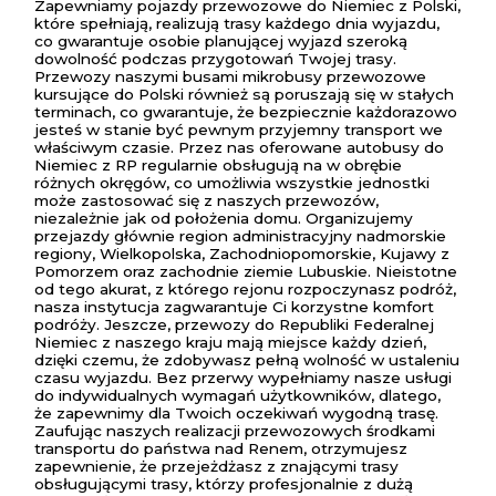
Zapewniamy pojazdy przewozowe do Niemiec z Polski,
które spełniają, realizują trasy każdego dnia wyjazdu,
co gwarantuje osobie planującej wyjazd szeroką
dowolność podczas przygotowań Twojej trasy.
Przewozy naszymi busami mikrobusy przewozowe
kursujące do Polski również są poruszają się w stałych
terminach, co gwarantuje, że bezpiecznie każdorazowo
jesteś w stanie być pewnym przyjemny transport we
właściwym czasie. Przez nas oferowane autobusy do
Niemiec z RP regularnie obsługują na w obrębie
różnych okręgów, co umożliwia wszystkie jednostki
może zastosować się z naszych przewozów,
niezależnie jak od położenia domu. Organizujemy
przejazdy głównie region administracyjny nadmorskie
regiony, Wielkopolska, Zachodniopomorskie, Kujawy z
Pomorzem oraz zachodnie ziemie Lubuskie. Nieistotne
od tego akurat, z którego rejonu rozpoczynasz podróż,
nasza instytucja zagwarantuje Ci korzystne komfort
podróży. Jeszcze, przewozy do Republiki Federalnej
Niemiec z naszego kraju mają miejsce każdy dzień,
dzięki czemu, że zdobywasz pełną wolność w ustaleniu
czasu wyjazdu. Bez przerwy wypełniamy nasze usługi
do indywidualnych wymagań użytkowników, dlatego,
że zapewnimy dla Twoich oczekiwań wygodną trasę.
Zaufując naszych realizacji przewozowych środkami
transportu do państwa nad Renem, otrzymujesz
zapewnienie, że przejeżdżasz z znającymi trasy
obsługującymi trasy, którzy profesjonalnie z dużą