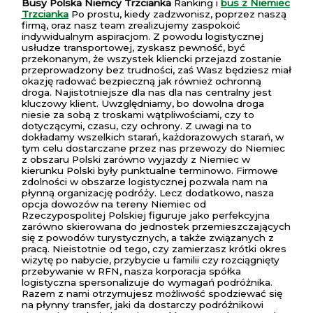
Busy Polska Niemcy Trzcianka
Ranking i
bus z Niemiec
Trzcianka
Po prostu, kiedy zadzwonisz, poprzez naszą
firmą, oraz nasz team zrealizujemy zaspokoić
indywidualnym aspiracjom. Z powodu logistycznej
usłudze transportowej, zyskasz pewność, być
przekonanym, że wszystek kliencki przejazd zostanie
przeprowadzony bez trudności, zaś Wasz będziesz miał
okazję radować bezpieczną jak również ochronną
droga. Najistotniejsze dla nas dla nas centralny jest
kluczowy klient. Uwzględniamy, bo dowolna droga
niesie za sobą z troskami wątpliwościami, czy to
dotyczącymi, czasu, czy ochrony. Z uwagi na to
dokładamy wszelkich starań, każdorazowych starań, w
tym celu dostarczane przez nas przewozy do Niemiec
z obszaru Polski zarówno wyjazdy z Niemiec w
kierunku Polski były punktualne terminowo. Firmowe
zdolności w obszarze logistycznej pozwala nam na
płynną organizację podróży. Lecz dodatkowo, nasza
opcja dowozów na tereny Niemiec od
Rzeczypospolitej Polskiej figuruje jako perfekcyjna
zarówno skierowana do jednostek przemieszczających
się z powodów turystycznych, a także związanych z
pracą. Nieistotnie od tego, czy zamierzasz krótki okres
wizytę po nabycie, przybycie u familii czy rozciągnięty
przebywanie w RFN, nasza korporacja spółka
logistyczna spersonalizuje do wymagań podróżnika.
Razem z nami otrzymujesz możliwość spodziewać się
na płynny transfer, jaki da dostarczy podróżnikowi