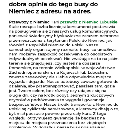
dobra opinia do tego busy do
Niemiec z adresu na adres.
Przewozy z Niemiec
Tani
przewóz z Niemiec Lubuskie
Stale rosnąca liczba liczniejsi konsumenci postanawia
na posługiwanie się z naszych usług komunikacyjnych,
ponieważ świadczymy błyskawiczne zarazem ochronne
przemieszczenia z terytorium Polski do Niemiec, jak
również z Republiki Niemiec do Polski. Nasze
samochody organizujemy rozmaite trasy, co umożliwia
nam, możemy zaspokoić oczekiwania do osobistych
indywidualnych oczekiwań. Nie zważając na to na jakim
terenie się znajdujesz, czy jesteś na obszarze
Pomorskim, na terenie Wielkopolski, w województwie
Zachodniopomorskim, na Kujawach lub Lubuskim,
zawsze zapewnimy dla Ciebie odpowiednie miejsce
wyjazdu i dojazdu. Nasze autobusy zawsze gotowe do
działania, aby przetransportować, pasażera tam, gdzie
jest Twoim celem, bez różnicy czy udajesz się na
długie dni, czy na krótki pobyt. Jednym z kluczowych
czynników podróżowania to wygoda i gwarancja
bezpieczeństwa. Nasze środki transportu z Niemiec do
Polski są cyklicznie serwisowane, a kierowcy dbają o to,
byś miał poczucie pewnie przez cały kurs. Z tego
względu, otrzymujesz gwarancję, że będziesz na
miejscu do miejsca przeznaczenia bez zbędnych
problemów. W dodatku, nasze busy posiadają w