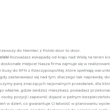
rzewozy do Niemiec z Polski door to door.
olski
Rozważasz eskapadę od kraju nad Wisłą na teren kr
skonałe miejsce! Nasza firma zajmuje się w realizowani
 busy do RFN z Rzeczypospolitej, które spełniają warunki
dy zastanawiasz się nad tym, dlaczego tak naprawdę, 
maczymy parę znaczących racjonalnych przesłanek, dla któ
o właśnie, gdzie siedzisz mieszkasz, posiadasz przekonan
osoby pozycji i zapewnić dojazd w pełnym bezpieczeństw
eń w dzień, co gwarantuje Ci łatwość w planowaniu wyciec