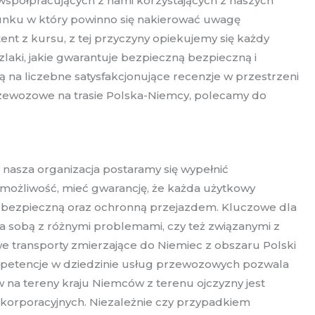
spółpracujących z nami korzystających z naszych
runku w który powinno się nakierować uwagę
nt z kursu, z tej przyczyny opiekujemy się każdy
aki, jakie gwarantuje bezpieczną bezpieczną i
ą na liczebne satysfakcjonujące recenzje w przestrzeni
przewozowe na trasie Polska-Niemcy, polecamy do
 nasza organizacja postaramy się wypełnić
możliwość, mieć gwarancję, że każda użytkowy
 bezpieczną oraz ochronną przejazdem. Kluczowe dla
za sobą z różnymi problemami, czy też związanymi z
e transporty zmierzające do Niemiec z obszaru Polski
ompetencje w dziedzinie usług przewozowych pozwala
na tereny kraju Niemców z terenu ojczyzny jest
korporacyjnych. Niezależnie czy przypadkiem