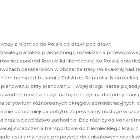
wozy z Niemiec do Polski od drzwi pod drzwi.
ć trwałego a także praktycznego rozwiązania przewozowe
również spośród Republiki Niemieckiej do Polski, dotarłeś
ewozach pasażerskich w obszarze trasy Polska-kraj nad
em transport busami z Polski do Republiki Niemieckiej, j
lanowaniu przy planowaniu Twojej drogi. Nasze pojazdy 
iezawodnie możesz liczyć na to, że liczyć na dogodny tran
a na terytorium różnorodnych okręgów administracyjnych,
eżnie od od miejsca pobytu. Zapewniamy obsługę w szcze
ki oraz województwo zachodnie. Bez różnicy od konkretne
ęcej, świadczenia transportowe do Niemieckiego kraju z 
iągle ustalamy nasze propozycje do unikatowych oczekiwa