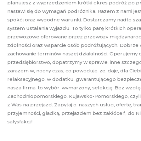
planujesz z wyprzedzeniem krótki okres podróż po pro
nastawi się do wymagań podróżnika. Razem z nami jes
spokój oraz wygodne warunki. Dostarczamy nadto szan
system ustalania wyjazdu. To tylko parę krótkich opera
przewozowe oferowane przez przewozy międzynarodow
zdolności oraz wsparcie osób podróżujących. Dobrze w
zachowanie terminów naszej działalności. Operujemy du
przedsiębiorstwo, dopatrzymy w sprawie, inne szczegóły
zarazem w, nocny czas, co powoduje, że, daje, dla Cieb
relaksacyjnego, w dodatku, gwarantującego bezpieczeńst
nasza firma, to wybór, wymarzony, selekcję. Bez wzgl
Zachodniopomorskiego, Kujawsko-Pomorskiego, czyli, 
z Was na przejazd. Zapytaj o, naszych usług, ofertę, tr
przyjemności, gładką, przejazdem bez zakłóceń, do Ni
satysfakcji!