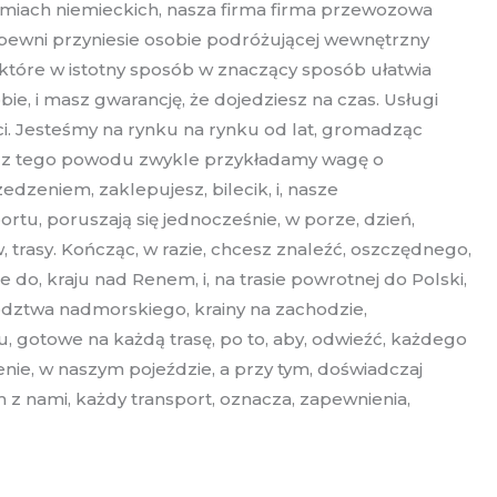
iemiach niemieckich, nasza firma firma przewozowa
pewni przyniesie osobie podróżującej wewnętrzny
które w istotny sposób w znaczący sposób ułatwia
ie, i masz gwarancję, że dojedziesz na czas. Usługi
 Jesteśmy na rynku na rynku od lat, gromadząc
as, z tego powodu zwykle przykładamy wagę o
dzeniem, zaklepujesz, bilecik, i, nasze
rtu, poruszają się jednocześnie, w porze, dzień,
, trasy. Kończąc, w razie, chcesz znaleźć, oszczędnego,
 do, kraju nad Renem, i, na trasie powrotnej do Polski,
wództwa nadmorskiego, krainy na zachodzie,
 gotowe na każdą trasę, po to, aby, odwieźć, każdego
zenie, w naszym pojeździe, a przy tym, doświadczaj
 z nami, każdy transport, oznacza, zapewnienia,