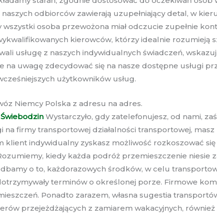
kładamy starań, zgodnie dostosować do oczekiwań osób w
 naszych odbiorców zawierają uzupełniający detal, w kie
 wszystki osoba przewożona miał odczucie zupełnie konte
walifikowanych kierowców, którzy idealnie rozumieją szl
owali usługę z naszych indywidualnych świadczeń, wskazuj
guje na uwagę zdecydować się na nasze dostępne usługi 
h wcześniejszych użytkowników usług.
wóz Niemcy Polska z adresu na adres.
 Świebodzin
Wystarczyło, gdy zatelefonujesz, od nami, zaś
 firmy transportowej działalności transportowej, masz 
klient indywidualny zyskasz możliwość rozkoszować się
y. Rozumiemy, kiedy każda podróż przemieszczenie niesie 
o dbamy o to, każdorazowych środków, w celu transportow
ki dotrzymywały terminów o określonej porze. Firmowe k
ieszczeń. Ponadto zarazem, własna sugestia transportów 
erów przejeżdżających z zamiarem wakacyjnych, również 