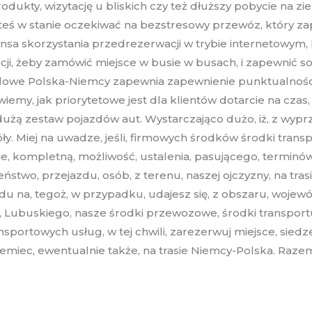
dukty, wizytację u bliskich czy też dłuższy pobycie na z
teś w stanie oczekiwać na bezstresowy przewóz, który za
sa skorzystania przedrezerwacji w trybie internetowym, 
cji, żeby zamówić miejsce w busie w busach, i zapewnić sob
e Polska-Niemcy zapewnia zapewnienie punktualności.
iemy, jak priorytetowe jest dla klientów dotarcie na cz
żą zestaw pojazdów aut. Wystarczająco dużo, iż, z wyprze
. Miej na uwadze, jeśli, firmowych środków środki transpo
ie, kompletną, możliwość, ustalenia, pasującego, terminów
wo, przejazdu, osób, z terenu, naszej ojczyzny, na trasie
ędu na, tegoż, w przypadku, udajesz się, z obszaru, woje
Lubuskiego, nasze środki przewozowe, środki transportu,
ansportowych usług, w tej chwili, zarezerwuj miejsce, sied
emiec, ewentualnie także, na trasie Niemcy-Polska. Razem