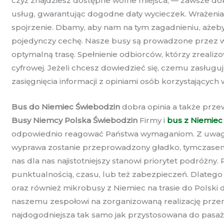
czyż znajdziesz dostępne wolne miejsca, — zawsze do
usług, gwarantując dogodne daty wycieczek. Wrażenia
spojrzenie. Dbamy, aby nam na tym zagadnieniu, ażeby
pojedynczy cechę. Nasze busy są prowadzone przez wyk
optymalną trasę. Spełnienie odbiorców, którzy zrealiz
cyfrowej. Jeżeli chcesz dowiedzieć się, czemu zasłu
zasięgnięcia informacji z opiniami osób korzystającyc
Bus do Niemiec Świebodzin
dobra opinia a także prze
Busy Niemcy Polska Świebodzin
Firmy i
bus z Niemiec
odpowiednio reagować Państwa wymaganiom. Z uwagi na
wyprawa zostanie przeprowadzony gładko, tymczasem 
nas dla nas najistotniejszy stanowi priorytet podróżn
punktualnością, czasu, lub też zabezpieczeń. Dlateg
oraz również mikrobusy z Niemiec na trasie do Pols
naszemu zespołowi na zorganizowaną realizację przem
najdogodniejsza tak samo jak przystosowana do pasaż