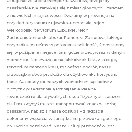
usługi nasze środki transportu świadczą przejazdy
pasażerskie nie zamykają się z miast głównych, i zarazem
z niewielkich miejscowości. Działamy w prowincje na
przykład terytorium Kujawsko-Pomorskie, rejon
Wielkopolski, terytorium Lubuskie, rejon
Zachodniopomorski obszar Pomorski. Za sprawą takiego
przypadku jesteśmy w posiadaniu solidność, iż dostajemy
się, w pożądane miejsce, tam, gdzie przebywasz w danym
momencie. Nie zważając na jakikolwiek fakt, z jakiego,
terytorium naszego kraju, rozważasz podróż, nasze
przedsiębiorstwo przekaże dla użytkownika korzystne
trasę. Autobusy do naszych zachodnich sąsiadów z
ojczyzny przedstawiają rozwiązanie idealne
równocześnie dla prywatnych osób fizycznych, zarazem
dla firm. Gdybyś musisz transportować znaczną liczbę
pasażerów, napisz z naszą obsługą – z radością
dokonamy wsparcia w zarządzaniu przewozu zgodnego
do Twoich oczekiwań. Nasze usługi przewozów jest