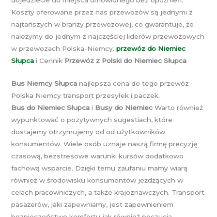
dojedziecie do miejsca umówionego bez opóźnień.
Koszty oferowane przez nas przewozów są jednymi z
najtańszych w branży przewozowej, co gwarantuje, że
należymy do jednym z najczęściej liderów przewozowych
w przewozach Polska-Niemcy.
przewóz do Niemiec
Słupca
i Cennik
Przewóz z Polski do Niemiec Słupca
Bus Niemcy Słupca
najlepsza cena do tego przewóz
Polska Niemcy transport przesyłek i paczek.
Bus do Niemiec Słupca
i
Busy do Niemiec
Warto również
wypunktować o pozytywnych sugestiach, które
dostajemy otrzymujemy od od użytkowników
konsumentów. Wiele osób uznaje naszą firmę precyzję
czasową, bezstresowe warunki kursów dodatkowo
fachową wsparcie. Dzięki temu zaufaniu mamy wiarą
również w środowisku konsumentów jeżdżących w
celach pracowniczych, a także krajoznawczych. Transport
pasażerów, jaki zapewniamy, jest zapewnieniem
bezpieczeństwo komfortu jak również poczucia