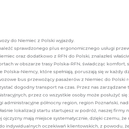
ozy do Niemiec z Polski wyjazdy.
 znaleźć sprawdzonego plus ergonomicznego usługi prze
iemiec oraz dodatkowo z RFN do Polski, znalazłeś właści
sportach w obszarze trasy Polska-RFN, świadcząc komfort
olska-Niemcy, które spełniają, poruszają się w każdy dz
wozowe bus przewożący pasażerów z Niemiec do Polski rów
ystać dogodny transport na czas. Przez nas zarządzane t
tracyjnych, przez co wszystkie osoby może posłużyć się
i administracyjne północny region, region Poznański, na
aśnie lokalizacji startu startujesz w podróż, naszej fir
 ojczyzny mają miejsce systematycznie, dzięki czemu, że
 do indywidualnych oczekiwań klientowskich, z powodu,