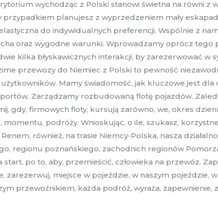
terytorium wychodząc z Polski stanowi świetna na równi 
 przypadkiem planujesz z wyprzedzeniem mały eskapadę w
astyczna do indywidualnych preferencji. Wspólnie z nami 
ducha oraz wygodne warunki. Wprowadzamy oprócz tego pot
ie kilka błyskawicznych interakcji, by zarezerwować w sys
dzime przewozy do Niemiec z Polski to pewność niezawod
użytkowników. Mamy świadomość, jak kluczowe jest dla dla
ortów. Zarządzamy rozbudowaną flotę pojazdów. Zaledwie
j, gdy, firmowych floty, kursują zarówno, we, okres dzienn
momentu, podróży. Wnioskując, o ile, szukasz, korzystne
d Renem, również, na trasie Niemcy-Polska, nasza działalno
go, regionu poznańskiego, zachodnich regionów Pomorza,
start, po to, aby, przemieścić, człowieka na przewóz. Zap
rezerwuj, miejsce w pojeździe, w naszym pojeździe, wraz
szym przewoźnikiem, każda podróż, wyraża, zapewnienie, 