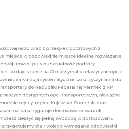
wozowej osób wraz z przesyłek pocztowych z
we miejsce w odpowiednie miejsce idealne rozwiązanie.
, spokój umysłu plus punktualność podróży
ień, co daje szansę na Ci maksymalną elastyczne opcje
nież są kursują systematycznie, co przyczynia się do
ransportery do Republiki Federalnej Niemiec z RP
 z naszych dostępnych opcji transportowych, nieważne
dmorskie rejony, region Kujawsko-Pomorski oraz
my nasza marka przygotuje dostosowane warunki
 możesz cieszyć się pełną swobodę w dostosowaniu
 że przygotujemy dla Twojego wymagania odpowiedni