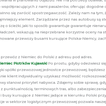
wania w planowaniu odjazdu. Nie ma potrzeby obawiać się 
półpracujących z nami pasażerów, oferując dogodne d
owinno się zwrócić spostrzegawczość. Zależy nam na tym, 
mniejszy element. Zarządzane przez nas autobusy są s
ę o ścieżki, jaki to sposób gwarantuje gwarantuje nienar
świadczeń, wskazują na nieprzebrane korzystne oceny na st
ponowane przewozy busami kursujące Polska-Niemcy, zach
 przewóz z Niemiec do Polski z adresu pod adres.
iemiec Piotrków Kujawski
Po prostu, gdyby odezwiesz się
i spółki przewozowej jednostce przewozowej, będziesz w
e klient indywidualny uzyskasz możliwość rozkoszować 
towy stanowi priorytet nabywca. Zdajemy sobie sprawę, 
punktualnością, terminowych tras, albo zabezpieczenia.
i i busy kursujące z Niemiec jadące w kierunku Polski 
e w sektorze logistycznym przewozowej pozwala naszej f