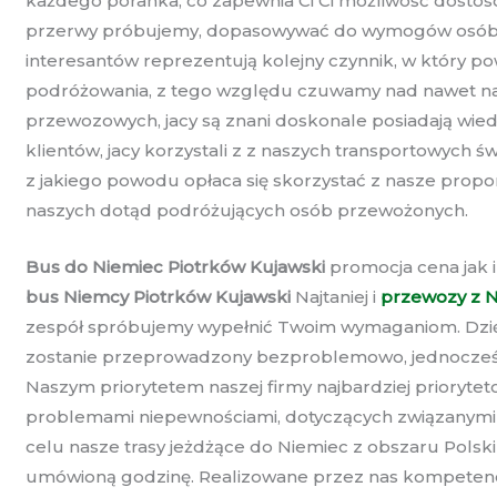
każdego poranka, co zapewnia Ci Ci możliwość dostoso
przerwy próbujemy, dopasowywać do wymogów osób ws
interesantów reprezentują kolejny czynnik, w który p
podróżowania, z tego względu czuwamy nad nawet naj
przewozowych, jacy są znani doskonale posiadają wiedz
klientów, jacy korzystali z z naszych transportowych 
z jakiego powodu opłaca się skorzystać z nasze pro
naszych dotąd podróżujących osób przewożonych.
Bus do Niemiec Piotrków Kujawski
promocja cena jak i
bus Niemcy Piotrków Kujawski
Najtaniej i
przewozy z N
zespół spróbujemy wypełnić Twoim wymaganiom. Dzięk
zostanie przeprowadzony bezproblemowo, jednocześni
Naszym priorytetem naszej firmy najbardziej prioryte
problemami niepewnościami, dotyczących związanymi z 
celu nasze trasy jeżdżące do Niemiec z obszaru Polsk
umówioną godzinę. Realizowane przez nas kompetencj