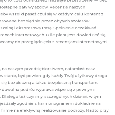
o to, czyż odnajdziesz niezajęte przestrzenie, — bez
ostępne daty wyjazdów. Recenzje naszych
żeby wszelki pasaż czuł się w każdym calu kontent z
terowane bezbłędnie przez obytych szoferów
uszalną i ekspresową trasę. Spełnienie oczekiwań
ronach internetowych. O ile planujesz dowiedzieć się,
ęcamy do przeglądnięcia z recenzjami internetowymi
, na naszym przedsiębiorstwem, natomiast nasz
 stanie, być pewien, gdy każdy Twój użytkowy droga
się bezpieczną a także bezpieczną transportem.
gdy dowolna podróż wyprawa wiąże się z pewnymi
 Dlatego też czynimy, szczególnych działań, w tym
przyjeżdżały zgodnie z harmonogramem dokładnie na
irmie na efektywną realizowanie podróży. Nadto przy