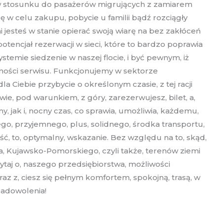
z w stosunku do pasażerów migrujących z zamiarem
 celu zakupu, pobycie u familii bądź rozciągły
jesteś w stanie opierać swoją wiarę na bez zakłóceń
encjał rezerwacji w sieci, które to bardzo poprawia
temie siedzenie w naszej flocie, i być pewnym, iż
ności serwisu. Funkcjonujemy w sektorze
 Ciebie przybycie o określonym czasie, z tej racji
, pod warunkiem, z góry, zarezerwujesz, bilet, a,
y, jak i, nocny czas, co sprawia, umożliwia, każdemu,
go, przyjemnego, plus, solidnego, środka transportu,
ść, to, optymalny, wskazanie. Bez względu na to, skąd,
 Kujawsko-Pomorskiego, czyli także, terenów ziemi
ytaj o, naszego przedsiębiorstwa, możliwości
 z, ciesz się pełnym komfortem, spokojną, trasą, w
zadowolenia!