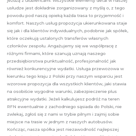
jeżdżą z ulubieńcami. Wszystkie elementy detal w naszej
usłudze jest dokładnie zorganizowany z myślą o, z tego
powodu pod naszą opieką każda trasa to przyjemność i
komfort. Naszych usług propozycja ukierunkowana staje
się jak i dla klientów indywidualnych, podobnie jak spółek,
które oczekują ustalonych transferów własnych
członków zespołu. Angażujemy się we współpracę z
różnymi firmami, które szanują uznają naszego
przedsiębiorstwa punktualność, profesjonalność jak
również konkurencyjne wydatki. Usługa przewozowa w
kierunku tego kraju z Polski przy naszym wsparciu jest
wzorowe propozycja dla wszystkich klientów, jaki stawia
na osobiście wygodne warunki, zabezpieczenie plus
atrakcyjne wydatki. Jeżeli kalkulujesz podróż na teren
RFN ewentualnie z zachodniego sąsiada do Polski, nie
zwlekaj, zgłoś się z nami w trybie pilnym i zajmij sobie
miejsce na trasie w jednym z naszych autobusów.
Kończąc, nasza spółka jest niezawodność najlepszej