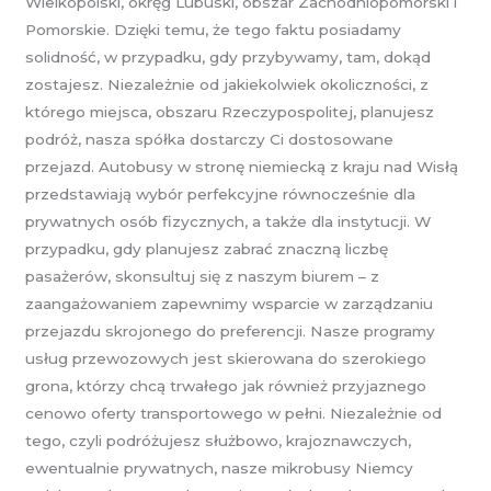
Wielkopolski, okręg Lubuski, obszar Zachodniopomorski i
Pomorskie. Dzięki temu, że tego faktu posiadamy
solidność, w przypadku, gdy przybywamy, tam, dokąd
zostajesz. Niezależnie od jakiekolwiek okoliczności, z
którego miejsca, obszaru Rzeczypospolitej, planujesz
podróż, nasza spółka dostarczy Ci dostosowane
przejazd. Autobusy w stronę niemiecką z kraju nad Wisłą
przedstawiają wybór perfekcyjne równocześnie dla
prywatnych osób fizycznych, a także dla instytucji. W
przypadku, gdy planujesz zabrać znaczną liczbę
pasażerów, skonsultuj się z naszym biurem – z
zaangażowaniem zapewnimy wsparcie w zarządzaniu
przejazdu skrojonego do preferencji. Nasze programy
usług przewozowych jest skierowana do szerokiego
grona, którzy chcą trwałego jak również przyjaznego
cenowo oferty transportowego w pełni. Niezależnie od
tego, czyli podróżujesz służbowo, krajoznawczych,
ewentualnie prywatnych, nasze mikrobusy Niemcy