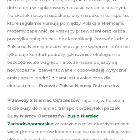
dotrze ona w zaplanowanym czasie w stanie idealnym.
Na skutek naszym udoskonalonym środkom transportu,
które regularnie kursują pomiędzy Polską a Niemcami,
możemy zapewnić, że wszyscy przewożeni oraz każda
przesyłka trafią do celu bez komplikacji. Przewóz ludzi z
Polski na Niemcy busami okazuje się wyborem, które nie
tylko daje komfort podróży, jak również ekologicznie
oszczędne. Ze względu na to, że nasze pojazdy są
nowoczesne i zaawansowane, i odpowiadają wytyczne
emisji spalin, podróż z nami jest ekologiczna dla
ekosystemu. i
Przewóz Polska Niemcy Ostrzeszów
Przewozy z Niemiec Ostrzeszów
najtaniej w Polsce a
także busy do Niemiec transport przesyłek i paczek.
Busy Niemcy Ostrzeszów
i
bus z Niemiec
Zachodniopomorskie
W teraźniejszości z każdym rokiem
więcej konsumentów koncentruje się na proekologiczne
elementy logistyki, z tej przyczyny jesteśmy dumni, że