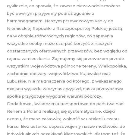
cyklicznie, co sprawia, że zawsze niezawodnie możesz
być pewnym przyjemny podróż zgodnie z
harmonogramem. Naszym przewozowym van-y do
Niemieckiej Republiki z Rzeczpospolitej Polskiej jeżdżą
na w obrębie różnorodnych regionów, co zapewnia
wszystkie osoby może czerpać korzyść z naszych
dostarczanych oferowanych przewozów, bez względu od
rejonu zamieszkania. Zajmujemy się przewozem przede
wszystkim województwa północne tereny, Wielkopolska,
zachodnie obszary, województwo Kujawskie oraz
Lubuskie. Nie ma znaczenia od którego, z wskazanego
miejsca wyjazdu zaczynasz wyjazd, nasza przewozowa
spółka przygotuje wygodne warunki podróży.
Dodatkowo, świadczenia transportowe do państwa nad
Renem z Poland realizują się systematycznie, dzięki
czemu, że masz całkowitą wolność w ustaleniu czasu
kursu. Bez ustanku dopasowujemy nasze możliwości do
indywidualnych oczekiwań klientowskich, dlatego też, że