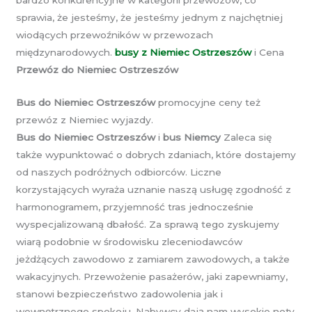
bardzo konkurencyjne w kategorii przewozów, co
sprawia, że jesteśmy, że jesteśmy jednym z najchętniej
wiodących przewoźników w przewozach
międzynarodowych.
busy z Niemiec Ostrzeszów
i Cena
Przewóz do Niemiec Ostrzeszów
Bus do Niemiec Ostrzeszów
promocyjne ceny też
przewóz z Niemiec wyjazdy.
Bus do Niemiec Ostrzeszów
i
bus Niemcy
Zaleca się
także wypunktować o dobrych zdaniach, które dostajemy
od naszych podróżnych odbiorców. Liczne
korzystających wyraża uznanie naszą usługę zgodność z
harmonogramem, przyjemność tras jednocześnie
wyspecjalizowaną dbałość. Za sprawą tego zyskujemy
wiarą podobnie w środowisku zleceniodawców
jeżdżących zawodowo z zamiarem zawodowych, a także
wakacyjnych. Przewożenie pasażerów, jaki zapewniamy,
stanowi bezpieczeństwo zadowolenia jak i
wewnętrznego spokoju. Nabywcy dają nam wysokie noty