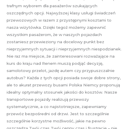
trafnym wyborem dla pasażerów szukających
oszczędnych opcji. Najwyższej klasy usługi świadczeń
przewozowych w razem z przystępnymi kosztami to
nasza wizytówka. Dzięki tegoż możemy zapewnić
wszystkim pasażerom, że w naszych pojazdach
zostaniesz przewieziony na docelowy punkt bez
nieprzyjemnych sytuacji i nieprzyjemnych niespodzianek.
Nie raz ma miejsce, że zainteresowani rozważające na
kurs do kraju nad Renem muszą podjąć decyzję,
samolotowy przelot, jazdę autem czy przypuszczalnie
autobus? Każda z tych opcji posiada swoje dobre strony,
ale to akurat przewozy busami Polska Niemcy proponują
idealny optymalny stosunek jakości do kosztów. Nasze
transportowe pojazdy realizują przewozy
systematycznie, a co najistotniejsze, zapewniamy
przewóz bezpośredni od drzwi. Jest to szczególnie
szczególnie korzystne możliwość, jakie na pewno
oszczędza Twój czas Twój cenny czas i frustracje – nie