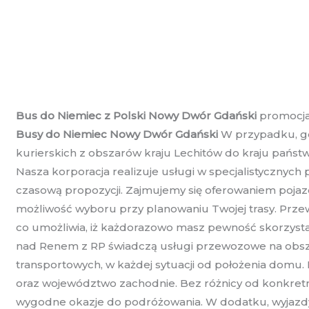
Bus do Niemiec z Polski Nowy Dwór Gdański
promocja 
Busy do Niemiec Nowy Dwór Gdański
W przypadku, gd
kurierskich z obszarów kraju Lechitów do kraju państwa
Nasza korporacja realizuje usługi w specjalistycznyc
czasową propozycji. Zajmujemy się oferowaniem pojazd
możliwość wyboru przy planowaniu Twojej trasy. Prz
co umożliwia, iż każdorazowo masz pewność skorzys
nad Renem z RP świadczą usługi przewozowe na obsza
transportowych, w każdej sytuacji od położenia domu.
oraz województwo zachodnie. Bez różnicy od konkretn
wygodne okazje do podróżowania. W dodatku, wyjazdy 