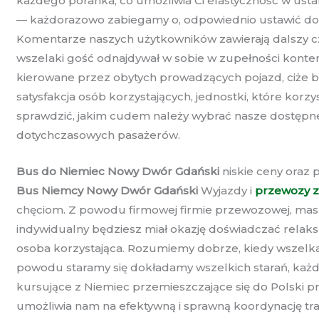
każdego poranka, co umożliwia Ci elastyczność w ustal
— każdorazowo zabiegamy o, odpowiednio ustawić do
Komentarze naszych użytkowników zawierają dalszy cz
wszelaki gość odnajdywał w sobie w zupełności konte
kierowane przez obytych prowadzących pojazd, ciże b
satysfakcja osób korzystających, jednostki, które korz
sprawdzić, jakim cudem należy wybrać nasze dostępne
dotychczasowych pasażerów.
Bus do Niemiec Nowy Dwór Gdański
niskie ceny oraz 
Bus Niemcy Nowy Dwór Gdański
Wyjazdy i
przewozy z
chęciom. Z powodu firmowej firmie przewozowej, masz 
indywidualny będziesz miał okazję doświadczać relak
osoba korzystająca. Rozumiemy dobrze, kiedy wszelka 
powodu staramy się dokładamy wszelkich starań, każdo
kursujące z Niemiec przemieszczające się do Polski 
umożliwia nam na efektywną i sprawną koordynację tr