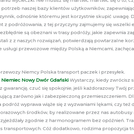
aniu wycieczki. Nie musisz się martwić martwić się o to,
 potrzeb naszej bazy klientów użytkowników, zapewnia
ynnik, odnośnie któremu jest korzystnie skupić uwagę.
nt z podróżowania, z tej przyczyny zajmujemy się wszelk
ezbłędnie są obeznani w trasy podróży, jakie zapewnia z
ystali z z naszych rozwiązań, potwierdzają powtarzalne ko
 usługi przewozowe między Polską a Niemcami, zachęcam
przewozy Niemcy Polska transport paczek i przesyłek.
 Niemiec Nowy Dwór Gdański
Wystarczy, kiedy zwrócisz s
gwarancję, czuć się spokojnie, jeśli każdorazowy Twój pr
sującą zarówno jak i zabezpieczoną przemieszczeniem. Dl
podróż wyprawa wiąże się z wyzwaniami lękami, czy też d
razowych środków, by realizowane przez nas autobusy na 
przyjeżdżały zgodnie z harmonogramem bez opóźnień. Tra
as transportowych. Cóż dodatkowo, rodzima propozycja tr