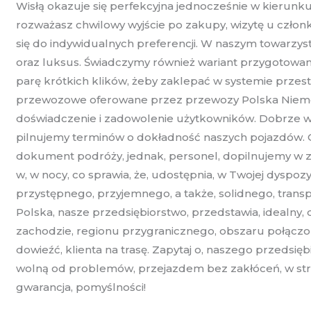
Wisłą okazuje się perfekcyjna jednocześnie w kierun
rozważasz chwilowy wyjście po zakupy, wizytę u człon
się do indywidualnych preferencji. W naszym towarzy
oraz luksus. Świadczymy również wariant przygotowani
parę krótkich klików, żeby zaklepać w systemie przest
przewozowe oferowane przez przewozy Polska Niemcy o
doświadczenie i zadowolenie użytkowników. Dobrze wie
pilnujemy terminów o dokładność naszych pojazdów. O
dokument podróży, jednak, personel, dopilnujemy w zwią
w, w nocy, co sprawia, że, udostępnia, w Twojej dyspoz
przystępnego, przyjemnego, a także, solidnego, transp
Polska, nasze przedsiębiorstwo, przedstawia, idealny, 
zachodzie, regionu przygranicznego, obszaru połączon
dowieźć, klienta na trasę. Zapytaj o, naszego przedsię
wolną od problemów, przejazdem bez zakłóceń, w stron
gwarancja, pomyślności!