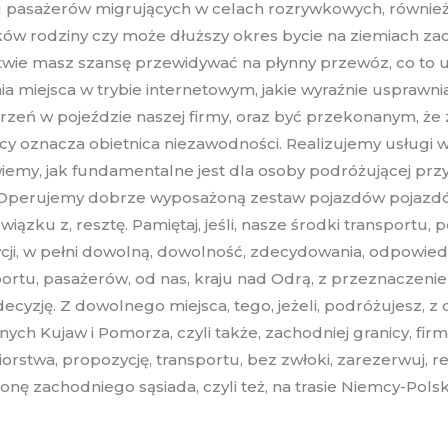
ku pasażerów migrujących w celach rozrywkowych, równie
ków rodziny czy może dłuższy okres bycie na ziemiach z
stwie masz szansę przewidywać na płynny przewóz, co to 
a miejsca w trybie internetowym, jakie wyraźnie usprawni
rzeń w pojeździe naszej firmy, oraz być przekonanym, że 
znacza obietnica niezawodności. Realizujemy usługi w s
my, jak fundamentalne jest dla osoby podróżującej przyby
perujemy dobrze wyposażoną zestaw pojazdów pojazdów. 
zku z, resztę. Pamiętaj, jeśli, nasze środki transportu, 
ycji, w pełni dowolną, dowolność, zdecydowania, odpowiedn
ortu, pasażerów, od nas, kraju nad Odrą, z przeznaczenie
decyzję. Z dowolnego miejsca, tego, jeżeli, podróżujesz, 
ych Kujaw i Pomorza, czyli także, zachodniej granicy, fi
biorstwa, propozycję, transportu, bez zwłoki, zarezerwuj, 
ę zachodniego sąsiada, czyli też, na trasie Niemcy-Polsk