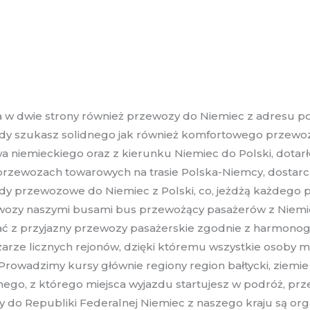
w dwie strony również przewozy do Niemiec z adresu po
y szukasz solidnego jak również komfortowego przewozó
 niemieckiego oraz z kierunku Niemiec do Polski, dotarłeś
h przewozach towarowych na trasie Polska-Niemcy, dostar
y przewozowe do Niemiec z Polski, co, jeżdżą każdego po
ewozy naszymi busami bus przewożący pasażerów z Niemie
tać z przyjazny przewozy pasażerskie zgodnie z harmon
rze licznych rejonów, dzięki któremu wszystkie osoby m
 Prowadzimy kursy głównie regiony region bałtycki, ziemi
ego, z którego miejsca wyjazdu startujesz w podróż, prz
do Republiki Federalnej Niemiec z naszego kraju są org