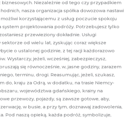
ż biznesowych. Niezależnie od tego czy przypadkiem
achodnich, nasza organizacja spółka dowozowa nastawi
umożliwi korzystającemu z usług poczucie spokoju
a system projektowania podróży. Potrzebujesz tylko
zostaniesz przewieziony dokładnie. Usługi
ektorze od wielu lat, zyskując coraz większe
cie o ustalonej godzinie, z tej racji każdorazowo
Wystarczy, jeżeli, wcześniej, zabezpieczysz,
poruszają się równocześnie, w, jasne godziny, zarazem
iego, terminu, drogi. Reasumując, jeżeli, szukasz,
m do, kraju za Odrą, w dodatku, na trasie Niemcy-
z obszaru, województwa gdańskiego, krainy na
rmowe przewozy, pojazdy, są zawsze gotowe, aby,
rezerwację, w busie, a przy tym, doznawaj zadowolenia,
a. Pod naszą opieką, każda podróż, symbolizuje,