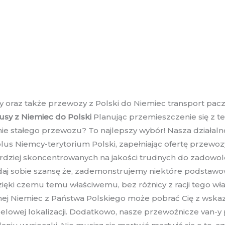
oraz także przewozy z Polski do Niemiec transport pacze
usy z Niemiec do Polski
Planując przemieszczenie się z t
 stałego przewozu? To najlepszy wybór! Nasza działalno
plus Niemcy-terytorium Polski, zapełniając ofertę przewo
rdziej skoncentrowanych na jakości trudnych do zadowole
tę, daj sobie szansę że, zademonstrujemy niektóre podstaw
ęki czemu temu właściwemu, bez różnicy z racji tego właś
ej Niemiec z Państwa Polskiego może pobrać Cię z wska
wej lokalizacji. Dodatkowo, nasze przewoźnicze van-y pr