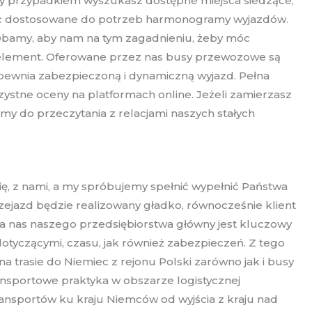
 czy przypadkiem wyszukasz dostępne miejsca siedzące,
jąc dostosowane do potrzeb harmonogramy wyjazdów.
 Dbamy, aby nam na tym zagadnieniu, żeby móc
i element. Oferowane przez nas busy przewozowe są
apewnia zabezpieczoną i dynamiczną wyjazd. Pełna
rzystne oceny na platformach online. Jeżeli zamierzasz
y do przeczytania z relacjami naszych stałych
ię, z nami, a my spróbujemy spełnić wypełnić Państwa
zejazd będzie realizowany gładko, równocześnie klient
a nas naszego przedsiębiorstwa główny jest kluczowy
otyczącymi, czasu, jak również zabezpieczeń. Z tego
trasie do Niemiec z rejonu Polski zarówno jak i busy
nsportowe praktyka w obszarze logistycznej
ansportów ku kraju Niemców od wyjścia z kraju nad