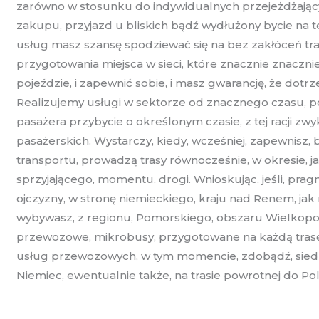
zarówno w stosunku do indywidualnych przejeżdżającyc
zakupu, przyjazd u bliskich bądź wydłużony bycie na 
usług masz szansę spodziewać się na bez zakłóceń tr
przygotowania miejsca w sieci, które znacznie znaczn
pojeździe, i zapewnić sobie, i masz gwarancję, że dotr
Realizujemy usługi w sektorze od znacznego czasu, 
pasażera przybycie o określonym czasie, z tej racji
pasażerskich. Wystarczy, kiedy, wcześniej, zapewnisz, 
transportu, prowadzą trasy równocześnie, w okresie, ja
sprzyjającego, momentu, drogi. Wnioskując, jeśli, pra
ojczyzny, w stronę niemieckiego, kraju nad Renem, jak r
wybywasz, z regionu, Pomorskiego, obszaru Wielkopols
przewozowe, mikrobusy, przygotowane na każdą trasę,
usług przewozowych, w tym momencie, zdobądź, siedz
Niemiec, ewentualnie także, na trasie powrotnej do P