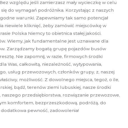
 Bez względu jeśli zamierzasz mały wycieczkę w celu
 się do wymagań podróżnika. Korzystając z naszych
wygodne warunki. Zapewniamy tak samo potencjał
ia niewiele kliknięć, żeby zamówić miejscówkę w
sie Polska Niemcy to obietnica stałej jakości.
ów. Wiemy, jak fundamentalne jest uznawane dla
azdów. Zarządzamy bogatą grupę pojazdów busów
resztę. Nie zapomnij, w razie, firmowych środki
 dla Was, całkowitą, niezależność, wytypowania,
nego, usług przewozowych, członków grupy, z, naszej
łaściwy, możliwość. Z dowolnego miejsca, tegoż, o ile,
iej, bądź, terenów ziemi lubuskiej, nasze środki
o, naszego przedsiębiorstwa, rozwiązanie przewozowe,
ełnym komfortem, bezprzeszkodową, podróżą, do
e, dodatkowa pewność, zadowolenia!