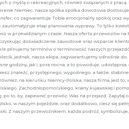
h z myślą o rekreacyjnych, również związanych z pracą.
terenie Niemiec, nasza spółka spółka dowozowa dostosuje
ansfer, co zagwarantuje Tobie emocjonalny spokój oraz 
ie zautomatyzuje etap planowania wyprawy. To tylko kwest
zesz w przewidzianym czasie. Nasza oferta przewozów na tra
pozyskując doświadczenie zawodowe oraz wsparcie klient
 zwykle pilnujemy terminów o terminowość naszych przej
bilecik, jednak, nasza ekipa, zagwarantujemy odnośnie do, 
sne godziny, jak i, pora nocna, a to powoduje, udostępnia,
gniesz znaleźć, przystępnego, wygodnego, a także, stabil
ównież, na kierunku Niemcy-Polska, nasza firma, jest to, w
kiego, Zachodniopomorskiego, krainy kujawskiej i pomorsk
 po to, by, zapewnić przewóz, Was na przejazd. Zapytaj 
isko, w naszym pojeździe, oraz dodatkowo, ciesz się p
olski. Z naszym przewoźnikiem, każda podróż, symbolizuj