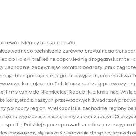
przewóz Niemcy transport osób.
 niezawodnego technicznie zarówno przytulnego transpor
c do Polski, trafiłeś na odpowiednią drogę znakomite roz
cy Zachodnie, zapewniając komfort podróży, brak zagro
ełniają, transportują każdego dnia wyjazdu, co umożliwia
ewozowe kursujące do Polski oraz realizują przewozy reg
 firmy van-y do Niemieckiej Republiki z kraju nad Wisłą d
oże korzystać z naszych przewozowych świadczeń przewoz
ny północny region, Wielkopolska, zachodnie regiony bał
ejonu wyjeżdżasz, naszej firmy zakład zapewni Ci przyst
politej Polskiej są przeprowadzane bez przerwy, co da
dostosowujemy się nasze świadczenia do specyficznych o