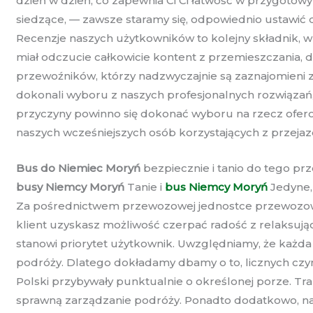
dzień w dzień, co zapewnia Ci Ci łatwość w przygotow
siedzące, — zawsze staramy się, odpowiednio ustawi
Recenzje naszych użytkowników to kolejny składnik, 
miał odczucie całkowicie kontent z przemieszczania
przewoźników, którzy nadzwyczajnie są zaznajomieni z 
dokonali wyboru z naszych profesjonalnych rozwiązań, 
przyczyny powinno się dokonać wyboru na rzecz ofero
naszych wcześniejszych osób korzystających z przejaz
Bus do Niemiec Moryń
bezpiecznie i tanio do tego pr
busy Niemcy Moryń
Tanie i
bus Niemcy Moryń
Jedyne, 
Za pośrednictwem przewozowej jednostce przewozowe
klient uzyskasz możliwość czerpać radość z relaksując
stanowi priorytet użytkownik. Uwzględniamy, że każda
podróży. Dlatego dokładamy dbamy o to, licznych czyn
Polski przybywały punktualnie o określonej porze. 
sprawną zarządzanie podróży. Ponadto dodatkowo, nas