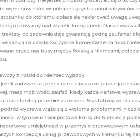
ywaniu podróży. Nie jesteś zmuszony obawiać się o to, c
ć do wymogów osób współpracujących z nami nabywców usł
w stosunku do któremu opłaca się nakierować uwagę uwag
, dlatego czuwamy nad wszelki komponent. Nasze wykwali
traktaty, co zapewnia daje gwarancję godną zaufania i efe
wskazują na częste korzystne komentarze na forach intern
wane przez nas busy między Polską a Niemcami, polecam
du.
zewozy z Polski do Niemiec wyjazdy.
jeżeli zadzwonisz, przez nami, a nasza organizacja post
j, masz możliwość, zaufać, kiedy każda Państwa wypraw
ą oraz stabilną przemieszczeniem. Najistotniejsze dla na
 podróż wyprawa wiąże się z wieloma problemami, niezale
ności, w tym celu transportowe kursy do Niemiec z polsk
Transportowe umiejętności w przemyśle przewozowym usł
zych koncepcja usług przewozowych w kierunku tej nacj