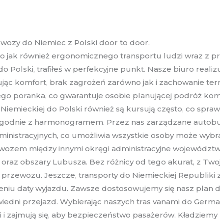
ozy do Niemiec z Polski door to door.
go jak również ergonomicznego transportu ludzi wraz z p
o Polski, trafiłeś w perfekcyjne punkt. Nasze biuro reali
ując komfort, brak zagrożeń zarówno jak i zachowanie te
go poranka, co gwarantuje osobie planującej podróż kom
emieckiej do Polski również są kursują często, co sprawi
 zgodnie z harmonogramem. Przez nas zarządzane autobus
inistracyjnych, co umożliwia wszystkie osoby może wybr
ewozem między innymi okręgi administracyjne województ
raz obszary Lubusza. Bez różnicy od tego akurat, z Two
zewozu. Jeszcze, transporty do Niemieckiej Republiki z na
niu daty wyjazdu. Zawsze dostosowujemy się nasz plan
edni przejazd. Wybierając naszych tras vanami do German
żki i zajmują się, aby bezpieczeństwo pasażerów. Kładzie