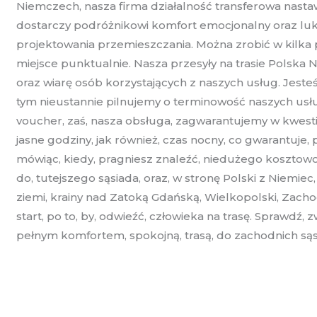
Niemczech, nasza firma działalność transferowa nasta
dostarczy podróżnikowi komfort emocjonalny oraz lu
projektowania przemieszczania. Można zrobić w kilka p
miejsce punktualnie. Nasza przesyły na trasie Polska 
oraz wiarę osób korzystających z naszych usług. Jeste
tym nieustannie pilnujemy o terminowość naszych usł
voucher, zaś, nasza obsługa, zagwarantujemy w kwesti
jasne godziny, jak również, czas nocny, co gwarantuj
mówiąc, kiedy, pragniesz znaleźć, niedużego kosztowo,
do, tutejszego sąsiada, oraz, w stronę Polski z Niemiec
ziemi, krainy nad Zatoką Gdańską, Wielkopolski, Zach
start, po to, by, odwieźć, człowieka na trasę. Sprawdź,
pełnym komfortem, spokojną, trasą, do zachodnich sąsi