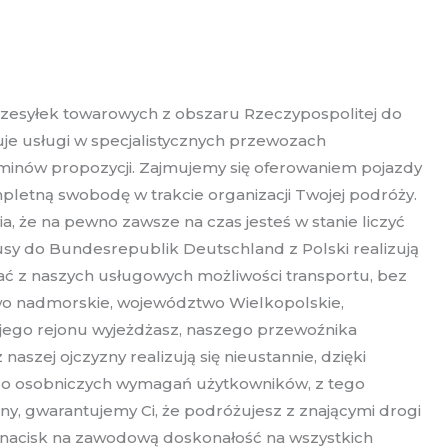
rzesyłek towarowych z obszaru Rzeczypospolitej do
zuje usługi w specjalistycznych przewozach
rminów propozycji. Zajmujemy się oferowaniem pojazdy
pletną swobodę w trakcie organizacji Twojej podróży.
a, że na pewno zawsze na czas jesteś w stanie liczyć
y do Bundesrepublik Deutschland z Polski realizują
ać z naszych usługowych możliwości transportu, bez
wo nadmorskie, województwo Wielkopolskie,
jego rejonu wyjeżdżasz, naszego przewoźnika
szej ojczyzny realizują się nieustannie, dzięki
 do osobniczych wymagań użytkowników, z tego
y, gwarantujemy Ci, że podróżujesz z znającymi drogi
my nacisk na zawodową doskonałość na wszystkich