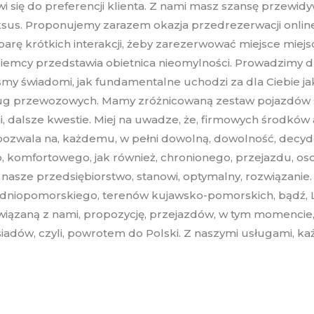
wi się do preferencji klienta. Z nami masz szansę przew
ksus. Proponujemy zarazem okazja przedrezerwacji onlin
arę krótkich interakcji, żeby zarezerwować miejsce miejs
Niemcy przedstawia obietnica nieomylności. Prowadzimy dzi
śmy świadomi, jak fundamentalne uchodzi za dla Ciebie jak
ug przewozowych. Mamy zróżnicowaną zestaw pojazdów sa
i, dalsze kwestie. Miej na uwadze, że, firmowych środkó
e, pozwala na, każdemu, w pełni dowolną, dowolność, dec
 komfortowego, jak również, chronionego, przejazdu, osob
, nasze przedsiębiorstwo, stanowi, optymalny, rozwiązanie.
odniopomorskiego, terenów kujawsko-pomorskich, bądź, L
 związaną z nami, propozycję, przejazdów, w tym momencie, 
adów, czyli, powrotem do Polski. Z naszymi usługami, każd