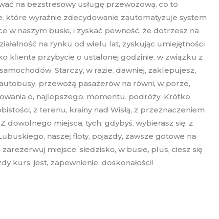
idywać na bezstresowy usługę przewozową, co to
e, które wyraźnie zdecydowanie zautomatyzuje system
ce w naszym busie, i zyskać pewność, że dotrzesz na
ałalność na rynku od wielu lat, zyskując umiejętności
o klienta przybycie o ustalonej godzinie, w związku z
mochodów. Starczy, w razie, dawniej, zaklepujesz,
w autobusy, przewożą pasażerów na równi, w porze,
ydowania o, najlepszego, momentu, podróży. Krótko
istości, z terenu, krainy nad Wisłą, z przeznaczeniem
 Z dowolnego miejsca, tych, gdybyś, wybierasz się, z
ubuskiego, naszej floty, pojazdy, zawsze gotowe na
zarezerwuj miejsce, siedzisko, w busie, plus, ciesz się
y kurs, jest, zapewnienie, doskonałości!