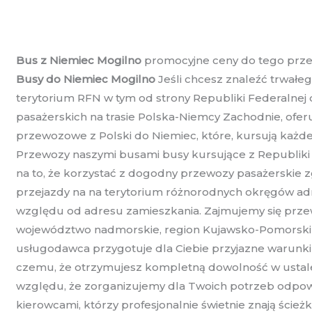
Bus z Niemiec Mogilno
promocyjne ceny do tego przew
Busy do Niemiec Mogilno
Jeśli chcesz znaleźć trwałe
terytorium RFN w tym od strony Republiki Federalnej d
pasażerskich na trasie Polska-Niemcy Zachodnie, ofer
przewozowe z Polski do Niemiec, które, kursują każde
Przewozy naszymi busami busy kursujące z Republiki Ni
na to, że korzystać z dogodny przewozy pasażerskie
przejazdy na na terytorium różnorodnych okręgów adm
względu od adresu zamieszkania. Zajmujemy się prz
województwo nadmorskie, region Kujawsko-Pomorski o
usługodawca przygotuje dla Ciebie przyjazne warunki pr
czemu, że otrzymujesz kompletną dowolność w ustale
względu, że zorganizujemy dla Twoich potrzeb odpowi
kierowcami, którzy profesjonalnie świetnie znają ście