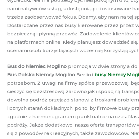
wycieczki. Nie ma potrzeby być niespokojnym o to, cz
nami nabywców usług, udostępniając dostosowane ha
trzeba zaobserwować fokus. Dbamy, aby nam na tej spr
Dostarczane przez nas busy kierowane przez przez wy
bezpieczną i płynną przewóz. Zadowolenie klientów os
na platformach online. Kiedy planujesz dowiedzieć s
ocenami osób korzystających wcześniej korzystającyc
Bus do Niemiec Mogilno
promocja w dwie strony a do
Bus Polska Niemcy Mogilno
Berlin i
busy Niemcy Mogi
potrzebom. Z uwagi na firmy spółce przewozowej, będ
cieszyć się bezstresową zarówno jak i spokojną transp
dowolna podróż przejazd stanowi z troskami problema
licznych starań dokładnych, po to, by firmowe busy pr
zgodnie z harmonogramem punktualnie na czas. Nasze
podróży. Jakże dodatkowo, nasza oferta transportów w
się z powodów rekreacyjnych, także zawodowców. Niew