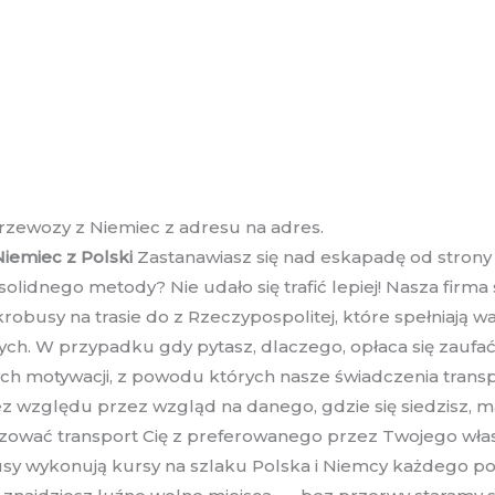
przewozy z Niemiec z adresu na adres.
iemiec z Polski
Zastanawiasz się nad eskapadę od strony
idnego metody? Nie udało się trafić lepiej! Nasza firma 
obusy na trasie do z Rzeczypospolitej, które spełniają 
h. W przypadku gdy pytasz, dlaczego, opłaca się zaufać 
wych motywacji, z powodu których nasze świadczenia tran
ez względu przez wzgląd na danego, gdzie się siedzisz, 
izować transport Cię z preferowanego przez Twojego wła
busy wykonują kursy na szlaku Polska i Niemcy każdego po