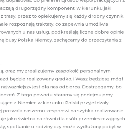
się, dopasować do preferencji osób współpracujących z
aczają drugorzędny komponent, w kierunku jaki
 trasy, przez to opiekujemy się każdy drobny czynnik.
le rozpoznają traktaty, co zapewnia umożliwia
rowanych u nas usług, podkreślają liczne dobre opinie
rmę busy Polska Niemcy, zachęcamy do przeczytania z
.
łką, oraz my zrealizujemy zaspokoić personalnym
azd będzie realizowany gładko, i Wasz będziesz mógł
 najważniejszy jest dla nas odbiorca. Dostrzegamy, bo
pieczeń. Z tego powodu staramy się podejmujemy,
ujące z Niemiec w kierunku Polski przyjeżdżały
j pozwala naszemu zespołowi na szybka realizowanie
je jako świetna na równi dla osób przemieszczających
ty, spotkanie u rodziny czy może wydłużony pobyt w