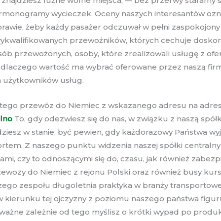
y znajdziesz luźne wolne miejsca, — bez przerwy staramy 
rmonogramy wycieczek. Oceny naszych interesantów ozn
awie, żeby każdy pasażer odczuwał w pełni zaspokojony z
kwalifikowanych przewoźników, których cechuje doskona
ób przewożonych, osoby, które zrealizowali usługę z ofe
ię, dlaczego wartość ma wybrać oferowane przez naszą fi
h użytkowników usług.
 tego przewóz do Niemiec z wskazanego adresu na adres
lno
To, gdy odezwiesz się do nas, w związku z naszą spó
ziesz w stanie, być pewien, gdy każdorazowy Państwa wyj
ortem. Z naszego punktu widzenia naszej spółki centralny
mi, czy to odnoszącymi się do, czasu, jak również zabez
zewozy do Niemiec z rejonu Polski oraz również busy kurs
go zespołu długoletnia praktyka w branży transportowe
 kierunku tej ojczyzny z poziomu naszego państwa figuru
ażne zależnie od tego myślisz o krótki wypad po produk