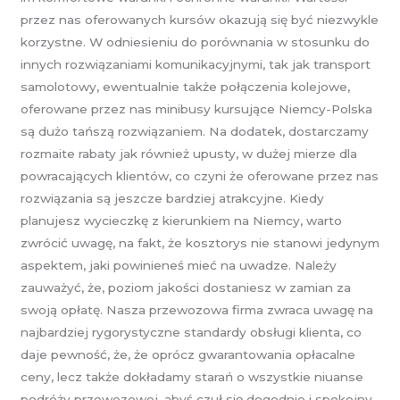
przez nas oferowanych kursów okazują się być niezwykle
korzystne. W odniesieniu do porównania w stosunku do
innych rozwiązaniami komunikacyjnymi, tak jak transport
samolotowy, ewentualnie także połączenia kolejowe,
oferowane przez nas minibusy kursujące Niemcy-Polska
są dużo tańszą rozwiązaniem. Na dodatek, dostarczamy
rozmaite rabaty jak również upusty, w dużej mierze dla
powracających klientów, co czyni że oferowane przez nas
rozwiązania są jeszcze bardziej atrakcyjne. Kiedy
planujesz wycieczkę z kierunkiem na Niemcy, warto
zwrócić uwagę, na fakt, że kosztorys nie stanowi jedynym
aspektem, jaki powinieneś mieć na uwadze. Należy
zauważyć, że, poziom jakości dostaniesz w zamian za
swoją opłatę. Nasza przewozowa firma zwraca uwagę na
najbardziej rygorystyczne standardy obsługi klienta, co
daje pewność, że, że oprócz gwarantowania opłacalne
ceny, lecz także dokładamy starań o wszystkie niuanse
podróży przewozowej, abyś czuł się dogodnie i spokojny