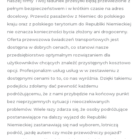
naszej firmy Twój ładunek przesyłki będą przewiezione z
pełnym bezpieczeństwem i w krótkim czasie na adres
docelowy. Przewóz pasażerów z Niemiec do polskiego
kraju oraz z polskiego terytorium do Republiki Niemieckiej
nie oznacza konieczności bycia złożony ani drogocenny.
Oferta przewozowa świadczeń transportowych jest
dostępna w dobrych cenach, co stanowi nasze
przedsiębiorstwo optymalnym rozwiązaniem dla
użytkowników chcących znaleźć przystępnych kosztowo
opcji. Profesjonalizm usług usług w w zestawieniu z
dostępnymi cenami to to, co nas wyróżnia. Dzięki takiemu
podejściu zdołamy dać pewność każdemu
podróżującemu, że z nami przybędzie na końcowy punkt
bez nieprzyjemnych sytuacji i nieoczekiwanych
problemów. Wiele razy zdarza się, że osoby podróżujące
postanawiające na dalszy wyjazd do Republiki
Niemieckiej zastanawiają się nad wyborem, lotniczą
podróż, jazdę autem czy może przewoźniczy pojazd?