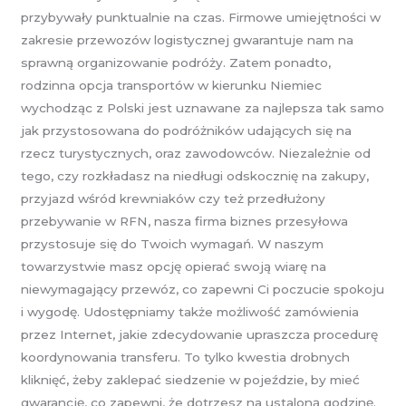
przybywały punktualnie na czas. Firmowe umiejętności w
zakresie przewozów logistycznej gwarantuje nam na
sprawną organizowanie podróży. Zatem ponadto,
rodzinna opcja transportów w kierunku Niemiec
wychodząc z Polski jest uznawane za najlepsza tak samo
jak przystosowana do podróżników udających się na
rzecz turystycznych, oraz zawodowców. Niezależnie od
tego, czy rozkładasz na niedługi odskocznię na zakupy,
przyjazd wśród krewniaków czy też przedłużony
przebywanie w RFN, nasza firma biznes przesyłowa
przystosuje się do Twoich wymagań. W naszym
towarzystwie masz opcję opierać swoją wiarę na
niewymagający przewóz, co zapewni Ci poczucie spokoju
i wygodę. Udostępniamy także możliwość zamówienia
przez Internet, jakie zdecydowanie upraszcza procedurę
koordynowania transferu. To tylko kwestia drobnych
kliknięć, żeby zaklepać siedzenie w pojeździe, by mieć
gwarancję, co zapewni, że dotrzesz na ustaloną godzinę.