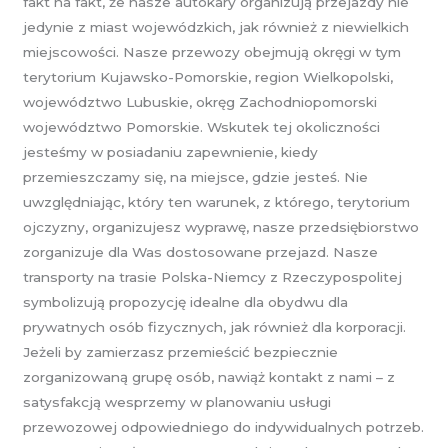
fakt na fakt, że nasze autokary organizują przejazdy nie
jedynie z miast wojewódzkich, jak również z niewielkich
miejscowości. Nasze przewozy obejmują okręgi w tym
terytorium Kujawsko-Pomorskie, region Wielkopolski,
województwo Lubuskie, okręg Zachodniopomorski
województwo Pomorskie. Wskutek tej okoliczności
jesteśmy w posiadaniu zapewnienie, kiedy
przemieszczamy się, na miejsce, gdzie jesteś. Nie
uwzględniając, który ten warunek, z którego, terytorium
ojczyzny, organizujesz wyprawę, nasze przedsiębiorstwo
zorganizuje dla Was dostosowane przejazd. Nasze
transporty na trasie Polska-Niemcy z Rzeczypospolitej
symbolizują propozycję idealne dla obydwu dla
prywatnych osób fizycznych, jak również dla korporacji.
Jeżeli by zamierzasz przemieścić bezpiecznie
zorganizowaną grupę osób, nawiąż kontakt z nami – z
satysfakcją wesprzemy w planowaniu usługi
przewozowej odpowiedniego do indywidualnych potrzeb.