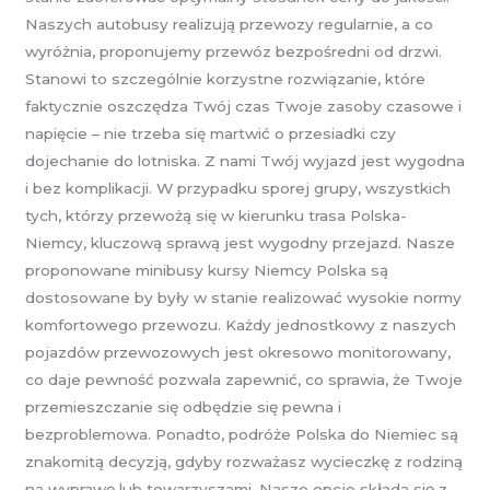
Naszych autobusy realizują przewozy regularnie, a co
wyróżnia, proponujemy przewóz bezpośredni od drzwi.
Stanowi to szczególnie korzystne rozwiązanie, które
faktycznie oszczędza Twój czas Twoje zasoby czasowe i
napięcie – nie trzeba się martwić o przesiadki czy
dojechanie do lotniska. Z nami Twój wyjazd jest wygodna
i bez komplikacji. W przypadku sporej grupy, wszystkich
tych, którzy przewożą się w kierunku trasa Polska-
Niemcy, kluczową sprawą jest wygodny przejazd. Nasze
proponowane minibusy kursy Niemcy Polska są
dostosowane by były w stanie realizować wysokie normy
komfortowego przewozu. Każdy jednostkowy z naszych
pojazdów przewozowych jest okresowo monitorowany,
co daje pewność pozwala zapewnić, co sprawia, że Twoje
przemieszczanie się odbędzie się pewna i
bezproblemowa. Ponadto, podróże Polska do Niemiec są
znakomitą decyzją, gdyby rozważasz wycieczkę z rodziną
na wyprawę lub towarzyszami. Nasze opcje składa się z