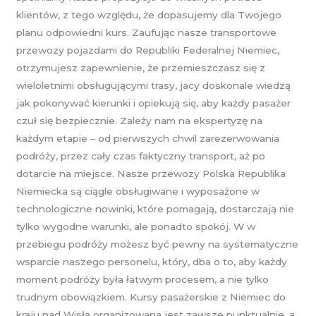
klientów, z tego względu, że dopasujemy dla Twojego
planu odpowiedni kurs. Zaufując nasze transportowe
przewozy pojazdami do Republiki Federalnej Niemiec,
otrzymujesz zapewnienie, że przemieszczasz się z
wieloletnimi obsługującymi trasy, jacy doskonale wiedzą
jak pokonywać kierunki i opiekują się, aby każdy pasażer
czuł się bezpiecznie. Zależy nam na ekspertyzę na
każdym etapie – od pierwszych chwil zarezerwowania
podróży, przez cały czas faktyczny transport, aż po
dotarcie na miejsce. Nasze przewozy Polska Republika
Niemiecka są ciągle obsługiwane i wyposażone w
technologiczne nowinki, które pomagają, dostarczają nie
tylko wygodne warunki, ale ponadto spokój. W w
przebiegu podróży możesz być pewny na systematyczne
wsparcie naszego personelu, który, dba o to, aby każdy
moment podróży była łatwym procesem, a nie tylko
trudnym obowiązkiem. Kursy pasażerskie z Niemiec do
kraju nad Wisłą organizowana jest zawsze punktualnie, a