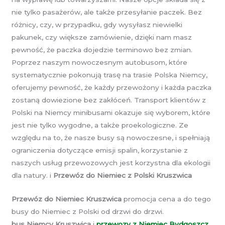
nie tylko pasażerów, ale także przesyłanie paczek. Bez
różnicy, czy, w przypadku, gdy wysyłasz niewielki
pakunek, czy większe zamówienie, dzięki nam masz
pewność, że paczka dojedzie terminowo bez zmian.
Poprzez naszym nowoczesnym autobusom, które
systematycznie pokonują trasę na trasie Polska Niemcy,
oferujemy pewność, że każdy przewożony i każda paczka
zostaną dowiezione bez zakłóceń. Transport klientów z
Polski na Niemcy minibusami okazuje się wyborem, które
jest nie tylko wygodne, a także proekologiczne. Ze
względu na to, że nasze busy są nowoczesne, i spełniają
ograniczenia dotyczące emisji spalin, korzystanie z
naszych usług przewozowych jest korzystna dla ekologii
dla natury. i
Przewóz do Niemiec z Polski Kruszwica
Przewóz do Niemiec Kruszwica
promocja cena a do tego
busy do Niemiec z Polski od drzwi do drzwi.
bus Niemcy Kruszwica
i
przewozy z Niemiec Bydgoszcz