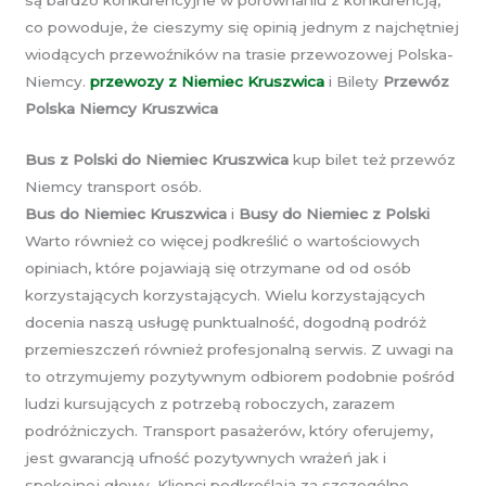
są bardzo konkurencyjne w porównaniu z konkurencją,
co powoduje, że cieszymy się opinią jednym z najchętniej
wiodących przewoźników na trasie przewozowej Polska-
Niemcy.
przewozy z Niemiec Kruszwica
i Bilety
Przewóz
Polska Niemcy Kruszwica
Bus z Polski do Niemiec Kruszwica
kup bilet też przewóz
Niemcy transport osób.
Bus do Niemiec Kruszwica
i
Busy do Niemiec z Polski
Warto również co więcej podkreślić o wartościowych
opiniach, które pojawiają się otrzymane od od osób
korzystających korzystających. Wielu korzystających
docenia naszą usługę punktualność, dogodną podróż
przemieszczeń również profesjonalną serwis. Z uwagi na
to otrzymujemy pozytywnym odbiorem podobnie pośród
ludzi kursujących z potrzebą roboczych, zarazem
podróżniczych. Transport pasażerów, który oferujemy,
jest gwarancją ufność pozytywnych wrażeń jak i
spokojnej głowy. Klienci podkreślają za szczególne