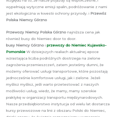
względu na to, że nasze pojazdy są współczesne, i
wypełniają wytyczne emisji spalin, podróżowanie z nami
jest ekologiczna w kwestii ochrony przyrody. i
Przewóz
Polska Niemcy Górzno
Przewozy Niemcy Polska Górzno
najniższa cena jak
również busy do Niemiec door to door.
busy Niemcy Górzno
i
przewozy do Niemiec Kujawsko-
Pomorskie
W dzisiejszych realiach aktualnej epoce
wzrastająca liczba podróżnych dostrzega na zielone
zagrożenia przemieszczeń, zatem jesteśmy dumni, że
możemy oferować usługi transportowe, które pozostają
jednocześnie komfortowe usługi, jak i zielone. Jeżeli
myślisz myślisz, jeśli warto przetestować z naszych
możliwości usług, wiedz, że mamy, mamy szerokie
praktykę w organizacji transportu międzynarodowych.
Nasze przedsiębiorstwo instytucja od wielu lat dostarcza
kursy przewozowe na linii z obszaru Polski do Niemiec,
dzięki czemu, że świetnie rozpoznajemy wymagania