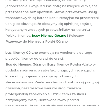
dostawcę, możesz być świadomy, że zarówno Ty i
jednocześnie Twoje ładunki dotrą na miejsce w miejsce
przeznaczone bez opóźnień. Stawki przewozowe usług
transportowych są bardzo konkurencyjne na przestrzeni
usług, co skutkuje, że cieszymy się opinią najczęściej
korzystanym wiodących przewoźników na kierunku
Polska-Niemcy.
busy Niemcy Górzno
i Polecany
Przewozy do Niemiec z Polski Górzno
bus Niemcy Górzno
promocja na weekend a do tego
przewóz Niemcy od drzwi do drzwi.
Bus do Niemiec Górzno
i
Busy Niemcy Polska
Warto w
dodatku nadmienić o satysfakcjonujących recenzjach,
które otrzymujemy uzyskujemy od naszych
zleceniodawców. Wiele pasażerów chwali naszą precyzję
czasową, bezstresowe warunki drogi zarazem
profesjonalną zapewnienie. Dzięki temu zaufaniu
otrzymujemy wiarą klientów na równi pośród
konsumentów kursujących dla realizacji pracowniczych, a