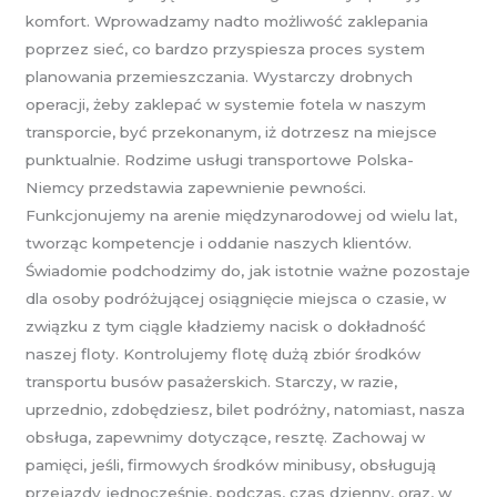
komfort. Wprowadzamy nadto możliwość zaklepania
poprzez sieć, co bardzo przyspiesza proces system
planowania przemieszczania. Wystarczy drobnych
operacji, żeby zaklepać w systemie fotela w naszym
transporcie, być przekonanym, iż dotrzesz na miejsce
punktualnie. Rodzime usługi transportowe Polska-
Niemcy przedstawia zapewnienie pewności.
Funkcjonujemy na arenie międzynarodowej od wielu lat,
tworząc kompetencje i oddanie naszych klientów.
Świadomie podchodzimy do, jak istotnie ważne pozostaje
dla osoby podróżującej osiągnięcie miejsca o czasie, w
związku z tym ciągle kładziemy nacisk o dokładność
naszej floty. Kontrolujemy flotę dużą zbiór środków
transportu busów pasażerskich. Starczy, w razie,
uprzednio, zdobędziesz, bilet podróżny, natomiast, nasza
obsługa, zapewnimy dotyczące, resztę. Zachowaj w
pamięci, jeśli, firmowych środków minibusy, obsługują
przejazdy jednocześnie, podczas, czas dzienny, oraz, w