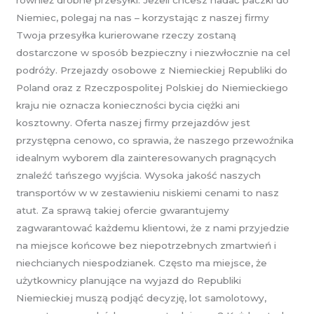
również drobne przesyłki. Jeżeli chcesz nadać paczki do
Niemiec, polegaj na nas – korzystając z naszej firmy
Twoja przesyłka kurierowane rzeczy zostaną
dostarczone w sposób bezpieczny i niezwłocznie na cel
podróży. Przejazdy osobowe z Niemieckiej Republiki do
Poland oraz z Rzeczpospolitej Polskiej do Niemieckiego
kraju nie oznacza konieczności bycia ciężki ani
kosztowny. Oferta naszej firmy przejazdów jest
przystępna cenowo, co sprawia, że naszego przewoźnika
idealnym wyborem dla zainteresowanych pragnących
znaleźć tańszego wyjścia. Wysoka jakość naszych
transportów w w zestawieniu niskiemi cenami to nasz
atut. Za sprawą takiej ofercie gwarantujemy
zagwarantować każdemu klientowi, że z nami przyjedzie
na miejsce końcowe bez niepotrzebnych zmartwień i
niechcianych niespodzianek. Często ma miejsce, że
użytkownicy planujące na wyjazd do Republiki
Niemieckiej muszą podjąć decyzję, lot samolotowy,