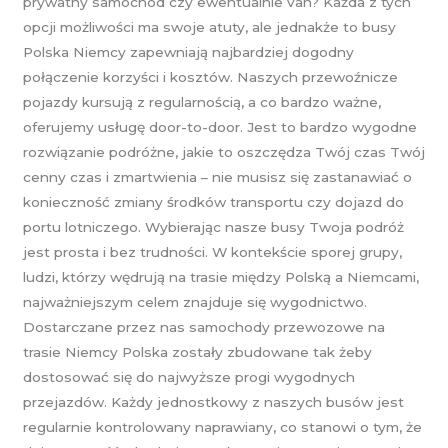
prywatny samochód czy ewentualnie van? Każda z tych
opcji możliwości ma swoje atuty, ale jednakże to busy
Polska Niemcy zapewniają najbardziej dogodny
połączenie korzyści i kosztów. Naszych przewoźnicze
pojazdy kursują z regularnością, a co bardzo ważne,
oferujemy usługę door-to-door. Jest to bardzo wygodne
rozwiązanie podróżne, jakie to oszczędza Twój czas Twój
cenny czas i zmartwienia – nie musisz się zastanawiać o
konieczność zmiany środków transportu czy dojazd do
portu lotniczego. Wybierając nasze busy Twoja podróż
jest prosta i bez trudności. W kontekście sporej grupy,
ludzi, którzy wędrują na trasie między Polską a Niemcami,
najważniejszym celem znajduje się wygodnictwo.
Dostarczane przez nas samochody przewozowe na
trasie Niemcy Polska zostały zbudowane tak żeby
dostosować się do najwyższe progi wygodnych
przejazdów. Każdy jednostkowy z naszych busów jest
regularnie kontrolowany naprawiany, co stanowi o tym, że