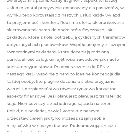
zwierzętami z psami. Każdy fragment aspekt w naszej
usłudze został precyzyjnie opracowany dla pasażerów, w
wyniku tego korzystając z naszych usług każdy wyjazd
to przyjemność i komfort. Rodzima oferta ukierunkowana
skierowana tak samo do podmiotów fizycznych, jak i
zakładów, które z kolei potrzebują cyklicznych transferów
dotyczących ich pracowników. Współpracujemy z licznymi
różnorodnymi zakładami, które doceniają rodzinną
punktualność usług, umiejętności zawodowe jak nadto
konkurencyjne stawki. Przemieszczenie do RFN z
naszego kraju wspólnie z nami to idealne koncepcja dla
każdej osoby, kto pragnie docenia u siebie przyjazne
warunki, bezpieczeństwo również rynkowo korzystne
aspekty finansowe. Jeśli planujesz planujesz transfer do
kraju Niemców czy z zachodniego sąsiada na teren
Polski, nie odkładaj, nawiąż kontakt z naszym
przedstawicielem jak tylko możesz i zajmij sobie
miejscówkę w naszym busów. Podsumowując, nasza