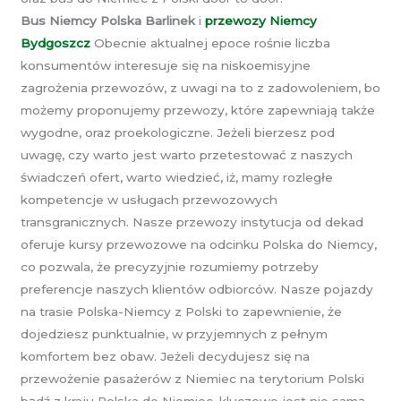
Bus Niemcy Polska Barlinek
i
przewozy Niemcy
Bydgoszcz
Obecnie aktualnej epoce rośnie liczba
konsumentów interesuje się na niskoemisyjne
zagrożenia przewozów, z uwagi na to z zadowoleniem, bo
możemy proponujemy przewozy, które zapewniają także
wygodne, oraz proekologiczne. Jeżeli bierzesz pod
uwagę, czy warto jest warto przetestować z naszych
świadczeń ofert, warto wiedzieć, iż, mamy rozległe
kompetencje w usługach przewozowych
transgranicznych. Nasze przewozy instytucja od dekad
oferuje kursy przewozowe na odcinku Polska do Niemcy,
co pozwala, że precyzyjnie rozumiemy potrzeby
preferencje naszych klientów odbiorców. Nasze pojazdy
na trasie Polska-Niemcy z Polski to zapewnienie, że
dojedziesz punktualnie, w przyjemnych z pełnym
komfortem bez obaw. Jeżeli decydujesz się na
przewożenie pasażerów z Niemiec na terytorium Polski
bądź z kraju Polska do Niemiec, kluczowe jest nie samą