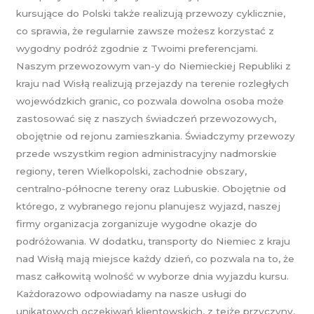
kursujące do Polski także realizują przewozy cyklicznie,
co sprawia, że regularnie zawsze możesz korzystać z
wygodny podróż zgodnie z Twoimi preferencjami.
Naszym przewozowym van-y do Niemieckiej Republiki z
kraju nad Wisłą realizują przejazdy na terenie rozległych
wojewódzkich granic, co pozwala dowolna osoba może
zastosować się z naszych świadczeń przewozowych,
obojętnie od rejonu zamieszkania. Świadczymy przewozy
przede wszystkim region administracyjny nadmorskie
regiony, teren Wielkopolski, zachodnie obszary,
centralno-północne tereny oraz Lubuskie. Obojętnie od
którego, z wybranego rejonu planujesz wyjazd, naszej
firmy organizacja zorganizuje wygodne okazje do
podróżowania. W dodatku, transporty do Niemiec z kraju
nad Wisłą mają miejsce każdy dzień, co pozwala na to, że
masz całkowitą wolność w wyborze dnia wyjazdu kursu.
Każdorazowo odpowiadamy na nasze usługi do
unikatowych oczekiwań klientowskich, z tejże przyczyny,