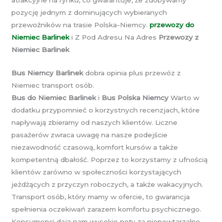
atrakcyjne na rynku, co gwarantuje, że zdobywamy
pozycję jednym z dominujących wybieranych
przewoźników na trasie Polska-Niemcy.
przewozy do
Niemiec Barlinek
i Z Pod Adresu Na Adres
Przewozy z
Niemiec Barlinek
Bus Niemcy Barlinek
dobra opinia plus przewóz z
Niemiec transport osób.
Bus do Niemiec Barlinek
i
Bus Polska Niemcy
Warto w
dodatku przypomnieć o korzystnych recenzjach, które
napływają zbieramy od naszych klientów. Liczne
pasażerów zwraca uwagę na nasze podejście
niezawodność czasową, komfort kursów a także
kompetentną dbałość. Poprzez to korzystamy z ufnością
klientów zarówno w społeczności korzystających
jeżdżących z przyczyn roboczych, a także wakacyjnych.
Transport osób, który mamy w ofercie, to gwarancja
spełnienia oczekiwań zarazem komfortu psychicznego.
Konsumenci dają nam wysokie noty za niepowtarzalne