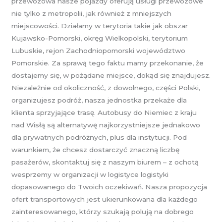
przewozowa nasze pojazdy oferują usługi przewozowe
nie tylko z metropolii, jak również z mniejszych
miejscowości. Działamy w terytoria takie jak obszar
Kujawsko-Pomorski, okręg Wielkopolski, terytorium
Lubuskie, rejon Zachodniopomorski województwo
Pomorskie. Za sprawą tego faktu mamy przekonanie, że
dostajemy się, w pożądane miejsce, dokąd się znajdujesz.
Niezależnie od okoliczność, z dowolnego, części Polski,
organizujesz podróż, nasza jednostka przekaże dla
klienta sprzyjające trasę. Autobusy do Niemiec z kraju
nad Wisłą są alternatywę najkorzystniejsze jednakowo
dla prywatnych podróżnych, plus dla instytucji. Pod
warunkiem, że chcesz dostarczyć znaczną liczbę
pasażerów, skontaktuj się z naszym biurem – z ochotą
wesprzemy w organizacji w logistyce logistyki
dopasowanego do Twoich oczekiwań. Nasza propozycja
ofert transportowych jest ukierunkowana dla każdego
zainteresowanego, którzy szukają polują na dobrego