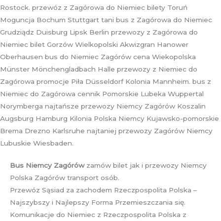
Rostock. przewóz z Zagórowa do Niemiec bilety Toruń
Moguncja Bochum Stuttgart tani bus z Zagórowa do Niemiec
Grudziądz Duisburg Lipsk Berlin przewozy z Zagórowa do
Niemiec bilet Gorzów Wielkopolski Akwizgran Hanower
Oberhausen bus do Niemiec Zagórów cena Wiekopolska
Münster Mönchengladbach Halle przewozy z Niemiec do
Zagórowa promocje Piła Düsseldorf Kolonia Mannheim. bus z
Niemiec do Zagórowa cennik Pomorskie Lubeka Wuppertal
Norymberga najtańsze przewozy Niemcy Zagórów Koszalin
Augsburg Hamburg Kilonia Polska Niemcy Kujawsko-pomorskie
Brema Drezno Karlsruhe najtaniej przewozy Zagórów Niemcy
Lubuskie Wiesbaden.
Bus Niemcy Zagórów
zamów bilet jak i przewozy Niemcy
Polska Zagórów transport osób.
Przewóz Sąsiad za zachodem Rzeczpospolita Polska –
Najszybszy i Najlepszy Forma Przemieszczania się.
Komunikacje do Niemiec z Rzeczpospolita Polska z