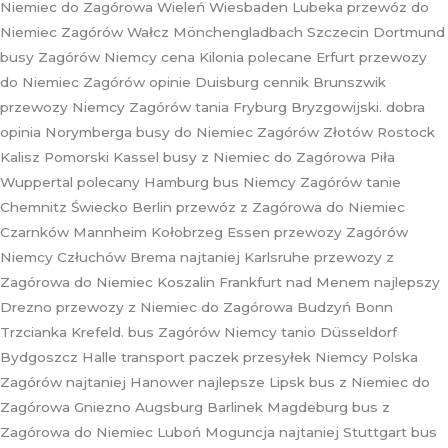
Niemiec do Zagórowa Wieleń Wiesbaden Lubeka przewóz do
Niemiec Zagórów Wałcz Mönchengladbach Szczecin Dortmund
busy Zagórów Niemcy cena Kilonia polecane Erfurt przewozy
do Niemiec Zagórów opinie Duisburg cennik Brunszwik
przewozy Niemcy Zagórów tania Fryburg Bryzgowijski. dobra
opinia Norymberga busy do Niemiec Zagórów Złotów Rostock
Kalisz Pomorski Kassel busy z Niemiec do Zagórowa Piła
Wuppertal polecany Hamburg bus Niemcy Zagórów tanie
Chemnitz Świecko Berlin przewóz z Zagórowa do Niemiec
Czarnków Mannheim Kołobrzeg Essen przewozy Zagórów
Niemcy Człuchów Brema najtaniej Karlsruhe przewozy z
Zagórowa do Niemiec Koszalin Frankfurt nad Menem najlepszy
Drezno przewozy z Niemiec do Zagórowa Budzyń Bonn
Trzcianka Krefeld. bus Zagórów Niemcy tanio Düsseldorf
Bydgoszcz Halle transport paczek przesyłek Niemcy Polska
Zagórów najtaniej Hanower najlepsze Lipsk bus z Niemiec do
Zagórowa Gniezno Augsburg Barlinek Magdeburg bus z
Zagórowa do Niemiec Luboń Moguncja najtaniej Stuttgart bus