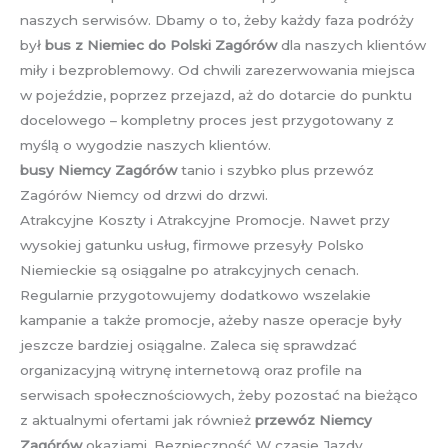
naszych serwisów. Dbamy o to, żeby każdy faza podróży
był
bus z Niemiec do Polski Zagórów
dla naszych klientów
miły i bezproblemowy. Od chwili zarezerwowania miejsca
w pojeździe, poprzez przejazd, aż do dotarcie do punktu
docelowego – kompletny proces jest przygotowany z
myślą o wygodzie naszych klientów.
busy Niemcy Zagórów
tanio i szybko plus przewóz
Zagórów Niemcy od drzwi do drzwi.
Atrakcyjne Koszty i Atrakcyjne Promocje. Nawet przy
wysokiej gatunku usług, firmowe przesyły Polsko
Niemieckie są osiągalne po atrakcyjnych cenach.
Regularnie przygotowujemy dodatkowo wszelakie
kampanie a także promocje, ażeby nasze operacje były
jeszcze bardziej osiągalne. Zaleca się sprawdzać
organizacyjną witrynę internetową oraz profile na
serwisach społecznościowych, żeby pozostać na bieżąco
z aktualnymi ofertami jak również
przewóz Niemcy
Zagórów
okazjami. Bezpieczność W czasie Jazdy.