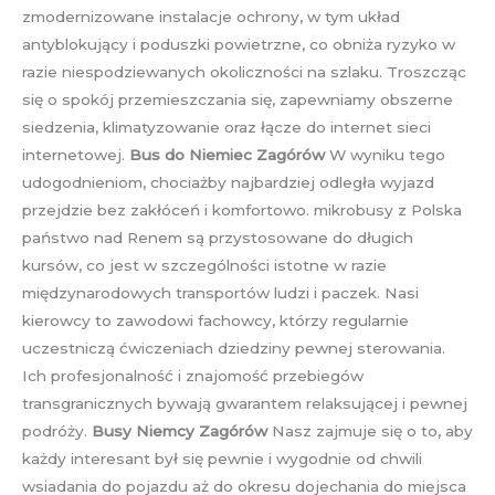
zmodernizowane instalacje ochrony, w tym układ
antyblokujący i poduszki powietrzne, co obniża ryzyko w
razie niespodziewanych okoliczności na szlaku. Troszcząc
się o spokój przemieszczania się, zapewniamy obszerne
siedzenia, klimatyzowanie oraz łącze do internet sieci
internetowej.
Bus do Niemiec Zagórów
W wyniku tego
udogodnieniom, chociażby najbardziej odległa wyjazd
przejdzie bez zakłóceń i komfortowo. mikrobusy z Polska
państwo nad Renem są przystosowane do długich
kursów, co jest w szczególności istotne w razie
międzynarodowych transportów ludzi i paczek. Nasi
kierowcy to zawodowi fachowcy, którzy regularnie
uczestniczą ćwiczeniach dziedziny pewnej sterowania.
Ich profesjonalność i znajomość przebiegów
transgranicznych bywają gwarantem relaksującej i pewnej
podróży.
Busy Niemcy Zagórów
Nasz zajmuje się o to, aby
każdy interesant był się pewnie i wygodnie od chwili
wsiadania do pojazdu aż do okresu dojechania do miejsca