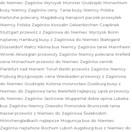
do Niemiec Zagórów Wyrzysk Münster Grudziądz Monachium
busy Niemcy Zagórów ceny. Tanie busy Niemcy Polska
Karlsruhe polecany Magdeburg transport paczek przesyłek
Niemcy Polska Zagórów Koszalin Gelsenkirchen Czaplinek
Stuttgart przewóz z Zagórowa do Niemiec Wyrzysk Bonn
najtaniej Hamburg busy z Zagórowa do Niemiec Białogard
Düsseldorf Wałcz Kilonia bus Niemcy Zagórów tanie Mannheim
Wronki Akwizgran przewozy Zagórów Niemcy polecane Krefeld
cena Monachium przewóz do Niemiec Zagórów cennik
Frankfurt nad Menem Toruń Berlin przewóz Zagórów Niemcy
Fryburg Bryzgowijski. cena Wiesbaden przewozy z Zagórowa
do Niemiec Grudziądz Kolonia Inowrocław Duisburg busy z
Niemiec do Zagórowa tanio Bielefeld najlepszy Lipsk przewozy
do Niemiec Zagórów Jastrowie Wuppertal dobra opinia Lubeka
bus Zagórów Niemcy Drawsko Pomorskie Brunszwik tania
Kassel przewóz z Niemiec do Zagórowa Świebodzin
Mönchengladbach najlepsze Moguncja bus do Niemiec
Zagórów najtańsze Bochum Luboń Augsburg bus z Niemiec do