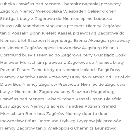
Lubeka Frankfurt nad Menem Chemnitz najtaniej przewozy
Zagórów Niemcy Wiekopolska Wiesbaden Gelsenkirchen
Stuttgart busy z Zagórowa do Niemiec opinie Lubuskie
Brunszwik Mannheim Moguncja przewóz Niemcy Zagórów
tanio Koszalin Bonn Krefeld Kassel. przewozy z Zagórowa do
Niemiec bilet Szczecin Norymberga Brema Akwizgran przewozy
do Niemiec Zagórów opinie Inowrocław Augsburg Kolonia
Dortmund busy z Niemiec do Zagórowa ceny Grudziądz Lipsk
Hanower Monachium przewóz z Zagórowa do Niemiec bilety
Poznań Essen. Tanie bilety do Niemiec Holandii Belgii Busy
Niemcy Zagórów Tanie Przewozy Busy do Niemiec od Drzwi do
Drzwi Bus Niemcy Zagórów Przewóz z Niemiec do Zagórowa
busy z Niemiec do Zagórowa ceny Szczecin Magdeburg
Frankfurt nad Menem Gelsenkirchen Kassel Essen Bielefeld
busy Zagórów Niemcy z adresu na adres Poznań Krefeld
Monachium Bonn bus Zagórów Niemcy door to door
Inowrocław Erfurt Dortmund Fryburg Bryzgowijski przewóz
Niemcy Zagórów tanio Wielkopolski Chemnitz Brunszwik