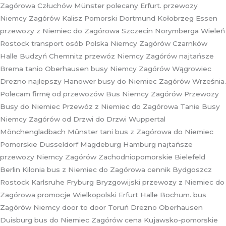
Zagórowa Człuchów Münster polecany Erfurt. przewozy
Niemcy Zagórów Kalisz Pomorski Dortmund Kołobrzeg Essen
przewozy z Niemiec do Zagórowa Szczecin Norymberga Wieleń
Rostock transport osób Polska Niemcy Zagórów Czarnków
Halle Budzyń Chemnitz przewóz Niemcy Zagórów najtańsze
Brema tanio Oberhausen busy Niemcy Zagórów Wągrowiec
Drezno najlepszy Hanower busy do Niemiec Zagórów Września.
Polecam firmę od przewozów Bus Niemcy Zagórów Przewozy
Busy do Niemiec Przewóz z Niemiec do Zagórowa Tanie Busy
Niemcy Zagórów od Drzwi do Drzwi Wuppertal
Mönchengladbach Münster tani bus z Zagórowa do Niemiec
Pomorskie Düsseldorf Magdeburg Hamburg najtańsze
przewozy Niemcy Zagórów Zachodniopomorskie Bielefeld
Berlin Kilonia bus z Niemiec do Zagórowa cennik Bydgoszcz
Rostock Karlsruhe Fryburg Bryzgowijski przewozy z Niemiec do
Zagórowa promocje Wielkopolski Erfurt Halle Bochum. bus
Zagórów Niemcy door to door Toruń Drezno Oberhausen
Duisburg bus do Niemiec Zagórów cena Kujawsko-pomorskie