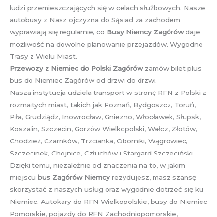
ludzi przemieszczających się w celach służbowych. Nasze
autobusy z Nasz ojczyzna do Sąsiad za zachodem
wyprawiają się regularnie, co
Busy Niemcy Zagórów
daje
możliwość na dowolne planowanie przejazdów. Wygodne
Trasy z Wielu Miast.
Przewozy z Niemiec do Polski Zagórów
zamów bilet plus
bus do Niemiec Zagórów od drzwi do drzwi.
Nasza instytucja udziela transport w stronę RFN z Polski z
rozmaitych miast, takich jak Poznań, Bydgoszcz, Toruń,
Piła, Grudziądz, Inowrocław, Gniezno, Włocławek, Słupsk,
Koszalin, Szczecin, Gorzów Wielkopolski, Wałcz, Złotów,
Chodzież, Czarnków, Trzcianka, Oborniki, Wągrowiec,
Szczecinek, Chojnice, Człuchów i Stargard Szczeciński.
Dzięki temu, niezależnie od znaczenia na to, w jakim
miejscu
bus Zagórów Niemcy
rezydujesz, masz szansę
skorzystać z naszych usług oraz wygodnie dotrzeć się ku
Niemiec. Autokary do RFN Wielkopolskie, busy do Niemiec
Pomorskie, pojazdy do RFN Zachodniopomorskie,