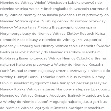
Niemiec do Witnicy Wieleń Wiesbaden Lubeka przewóz do
Niemiec Witnica Wałcz Mönchengladbach Szczecin Dortmund
busy Witnica Niemcy cena Kilonia polecane Erfurt przewozy do
Niemiec Witnica opinie Duisburg cennik Brunszwik przewozy
Niemcy Witnica tania Fryburg Bryzgowijski. dobra opinia
Norymberga busy do Niemiec Witnica Złotów Rostock Kalisz
Pomorski Kassel busy z Niemiec do Witnicy Piła Wuppertal
polecany Hamburg bus Niemcy Witnica tanie Chemnitz Świecko
Berlin przewóz z Witnicy do Niemiec Czarnków Mannheim
Kołobrzeg Essen przewozy Witnica Niemcy Człuchów Brema
najtaniej Karlsruhe przewozy z Witnicy do Niemiec Koszalin
Frankfurt nad Menem najlepszy Drezno przewozy z Niemiec do
Witnicy Budzyń Bonn Trzcianka Krefeld. bus Witnica Niemcy
tanio Düsseldorf Bydgoszcz Halle transport paczek przesyłek
Niemcy Polska Witnica najtaniej Hanower najlepsze Lipsk bus z
Niemiec do Witnicy Gniezno Augsburg Barlinek Magdeburg bus
z Witnicy do Niemiec Luboń Moguncja najtaniej Stuttgart bus
do Niemiec Witnica Wyrzysk Münster Grudziądz Monachium