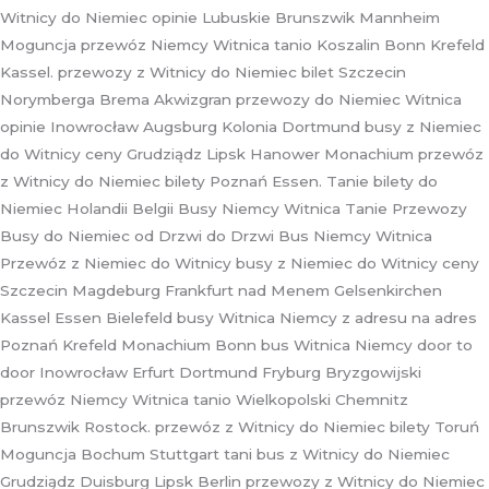
Witnicy do Niemiec opinie Lubuskie Brunszwik Mannheim
Moguncja przewóz Niemcy Witnica tanio Koszalin Bonn Krefeld
Kassel. przewozy z Witnicy do Niemiec bilet Szczecin
Norymberga Brema Akwizgran przewozy do Niemiec Witnica
opinie Inowrocław Augsburg Kolonia Dortmund busy z Niemiec
do Witnicy ceny Grudziądz Lipsk Hanower Monachium przewóz
z Witnicy do Niemiec bilety Poznań Essen. Tanie bilety do
Niemiec Holandii Belgii Busy Niemcy Witnica Tanie Przewozy
Busy do Niemiec od Drzwi do Drzwi Bus Niemcy Witnica
Przewóz z Niemiec do Witnicy busy z Niemiec do Witnicy ceny
Szczecin Magdeburg Frankfurt nad Menem Gelsenkirchen
Kassel Essen Bielefeld busy Witnica Niemcy z adresu na adres
Poznań Krefeld Monachium Bonn bus Witnica Niemcy door to
door Inowrocław Erfurt Dortmund Fryburg Bryzgowijski
przewóz Niemcy Witnica tanio Wielkopolski Chemnitz
Brunszwik Rostock. przewóz z Witnicy do Niemiec bilety Toruń
Moguncja Bochum Stuttgart tani bus z Witnicy do Niemiec
Grudziądz Duisburg Lipsk Berlin przewozy z Witnicy do Niemiec