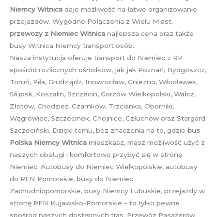
Niemcy Witnica
daje możliwość na łatwe organizowanie
przejazdów. Wygodne Połączenia z Wielu Miast.
przewozy z Niemiec Witnica
najlepsza cena oraz także
busy Witnica Niemcy transport osób.
Nasza instytucja oferuje transport do Niemiec z RP
spośród rozlicznych ośrodków, jak jak Poznań, Bydgoszcz,
Toruń, Piła, Grudziądz, Inowrocław, Gniezno, Włocławek,
Słupsk, Koszalin, Szczecin, Gorzów Wielkopolski, Wałcz,
Złotów, Chodzież, Czarnków, Trzcianka, Oborniki,
Wągrowiec, Szczecinek, Chojnice, Człuchów oraz Stargard
Szczeciński. Dzięki temu, bez znaczenia na to, gdzie
bus
Polska Niemcy Witnica
mieszkasz, masz możliwość użyć z
naszych obsługi i komfortowo przybyć się w stronę
Niemiec. Autobusy do Niemiec Wielkopolskie, autobusy
do RFN Pomorskie, busy do Niemiec
Zachodniopomorskie, busy Niemcy Lubuskie, przejazdy w
stronę RFN Kujawsko-Pomorskie – to tylko pewne
spośród naszych dostępnych tras. Przewóz Pasażerów