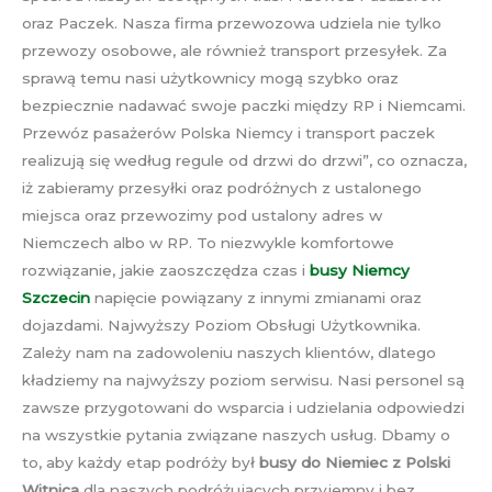
oraz Paczek. Nasza firma przewozowa udziela nie tylko
przewozy osobowe, ale również transport przesyłek. Za
sprawą temu nasi użytkownicy mogą szybko oraz
bezpiecznie nadawać swoje paczki między RP i Niemcami.
Przewóz pasażerów Polska Niemcy i transport paczek
realizują się według regule od drzwi do drzwi”, co oznacza,
iż zabieramy przesyłki oraz podróżnych z ustalonego
miejsca oraz przewozimy pod ustalony adres w
Niemczech albo w RP. To niezwykle komfortowe
rozwiązanie, jakie zaoszczędza czas i
busy Niemcy
Szczecin
napięcie powiązany z innymi zmianami oraz
dojazdami. Najwyższy Poziom Obsługi Użytkownika.
Zależy nam na zadowoleniu naszych klientów, dlatego
kładziemy na najwyższy poziom serwisu. Nasi personel są
zawsze przygotowani do wsparcia i udzielania odpowiedzi
na wszystkie pytania związane naszych usług. Dbamy o
to, aby każdy etap podróży był
busy do Niemiec z Polski
Witnica
dla naszych podróżujących przyjemny i bez