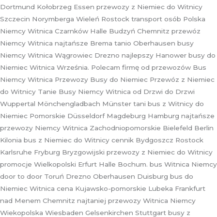
Dortmund Kołobrzeg Essen przewozy z Niemiec do Witnicy
Szczecin Norymberga Wieleń Rostock transport osób Polska
Niemcy Witnica Czarnków Halle Budzyń Chemnitz przewóz
Niemcy Witnica najtańsze Brema tanio Oberhausen busy
Niemcy Witnica Wągrowiec Drezno najlepszy Hanower busy do
Niemiec Witnica Września. Polecam firmę od przewozów Bus
Niemcy Witnica Przewozy Busy do Niemiec Przewóz z Niemiec
do Witnicy Tanie Busy Niemcy Witnica od Drzwi do Drzwi
Wuppertal Mönchengladbach Münster tani bus z Witnicy do
Niemiec Pomorskie Düsseldorf Magdeburg Hamburg najtańsze
przewozy Niemcy Witnica Zachodniopomorskie Bielefeld Berlin
Kilonia bus z Niemiec do Witnicy cennik Bydgoszcz Rostock
Karlsruhe Fryburg Bryzgowijski przewozy z Niemiec do Witnicy
promocje Wielkopolski Erfurt Halle Bochum. bus Witnica Niemcy
door to door Toruń Drezno Oberhausen Duisburg bus do
Niemiec Witnica cena Kujawsko-pomorskie Lubeka Frankfurt
nad Menem Chemnitz najtaniej przewozy Witnica Niemcy
Wiekopolska Wiesbaden Gelsenkirchen Stuttgart busy z