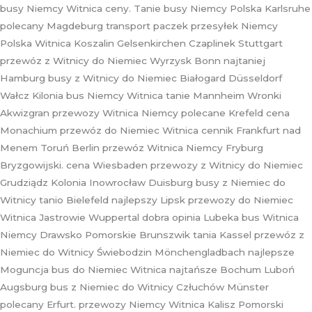
busy Niemcy Witnica ceny. Tanie busy Niemcy Polska Karlsruhe
polecany Magdeburg transport paczek przesyłek Niemcy
Polska Witnica Koszalin Gelsenkirchen Czaplinek Stuttgart
przewóz z Witnicy do Niemiec Wyrzysk Bonn najtaniej
Hamburg busy z Witnicy do Niemiec Białogard Düsseldorf
Wałcz Kilonia bus Niemcy Witnica tanie Mannheim Wronki
Akwizgran przewozy Witnica Niemcy polecane Krefeld cena
Monachium przewóz do Niemiec Witnica cennik Frankfurt nad
Menem Toruń Berlin przewóz Witnica Niemcy Fryburg
Bryzgowijski. cena Wiesbaden przewozy z Witnicy do Niemiec
Grudziądz Kolonia Inowrocław Duisburg busy z Niemiec do
Witnicy tanio Bielefeld najlepszy Lipsk przewozy do Niemiec
Witnica Jastrowie Wuppertal dobra opinia Lubeka bus Witnica
Niemcy Drawsko Pomorskie Brunszwik tania Kassel przewóz z
Niemiec do Witnicy Świebodzin Mönchengladbach najlepsze
Moguncja bus do Niemiec Witnica najtańsze Bochum Luboń
Augsburg bus z Niemiec do Witnicy Człuchów Münster
polecany Erfurt. przewozy Niemcy Witnica Kalisz Pomorski