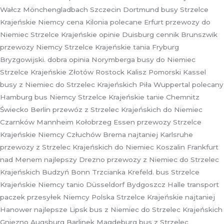
Wałcz Mönchengladbach Szczecin Dortmund busy Strzelce
Krajeńskie Niemcy cena Kilonia polecane Erfurt przewozy do
Niemiec Strzelce Krajeńskie opinie Duisburg cennik Brunszwik
przewozy Niemcy Strzelce Krajeńskie tania Fryburg
Bryzgowijski. dobra opinia Norymberga busy do Niemiec
Strzelce Krajeńskie Złotów Rostock Kalisz Pomorski Kassel
busy z Niemiec do Strzelec Krajeńskich Piła Wuppertal polecany
Hamburg bus Niemcy Strzelce Krajeńskie tanie Chemnitz
Świecko Berlin przewóz z Strzelec Krajeńskich do Niemiec
Czarnków Mannheim Kołobrzeg Essen przewozy Strzelce
Krajeńskie Niemcy Człuchów Brema najtaniej Karlsruhe
przewozy z Strzelec Krajeńskich do Niemiec Koszalin Frankfurt
nad Menem najlepszy Drezno przewozy z Niemiec do Strzelec
Krajeńskich Budzyń Bonn Trzcianka Krefeld. bus Strzelce
Krajeńskie Niemcy tanio Düsseldorf Bydgoszcz Halle transport
paczek przesyłek Niemcy Polska Strzelce Krajeńskie najtaniej
Hanower najlepsze Lipsk bus z Niemiec do Strzelec Krajeńskich
Gniezno Augsburg Barlinek Magdeburg bus z Strzelec