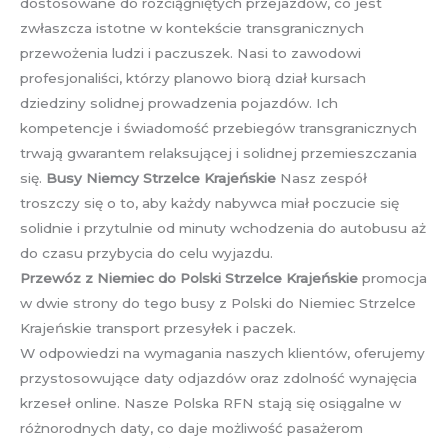
dostosowane do rozciągniętych przejazdów, co jest
zwłaszcza istotne w kontekście transgranicznych
przewożenia ludzi i paczuszek. Nasi to zawodowi
profesjonaliści, którzy planowo biorą dział kursach
dziedziny solidnej prowadzenia pojazdów. Ich
kompetencje i świadomość przebiegów transgranicznych
trwają gwarantem relaksującej i solidnej przemieszczania
się.
Busy Niemcy Strzelce Krajeńskie
Nasz zespół
troszczy się o to, aby każdy nabywca miał poczucie się
solidnie i przytulnie od minuty wchodzenia do autobusu aż
do czasu przybycia do celu wyjazdu.
Przewóz z Niemiec do Polski Strzelce Krajeńskie
promocja
w dwie strony do tego busy z Polski do Niemiec Strzelce
Krajeńskie transport przesyłek i paczek.
W odpowiedzi na wymagania naszych klientów, oferujemy
przystosowujące daty odjazdów oraz zdolność wynajęcia
krzeseł online. Nasze Polska RFN stają się osiągalne w
różnorodnych daty, co daje możliwość pasażerom