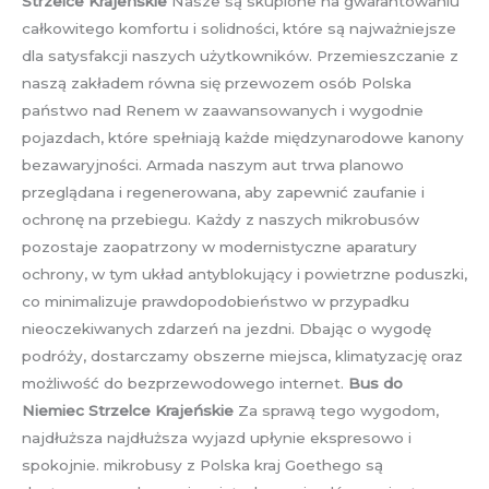
Strzelce Krajeńskie
Nasze są skupione na gwarantowaniu
całkowitego komfortu i solidności, które są najważniejsze
dla satysfakcji naszych użytkowników. Przemieszczanie z
naszą zakładem równa się przewozem osób Polska
państwo nad Renem w zaawansowanych i wygodnie
pojazdach, które spełniają każde międzynarodowe kanony
bezawaryjności. Armada naszym aut trwa planowo
przeglądana i regenerowana, aby zapewnić zaufanie i
ochronę na przebiegu. Każdy z naszych mikrobusów
pozostaje zaopatrzony w modernistyczne aparatury
ochrony, w tym układ antyblokujący i powietrzne poduszki,
co minimalizuje prawdopodobieństwo w przypadku
nieoczekiwanych zdarzeń na jezdni. Dbając o wygodę
podróży, dostarczamy obszerne miejsca, klimatyzację oraz
możliwość do bezprzewodowego internet.
Bus do
Niemiec Strzelce Krajeńskie
Za sprawą tego wygodom,
najdłuższa najdłuższa wyjazd upłynie ekspresowo i
spokojnie. mikrobusy z Polska kraj Goethego są