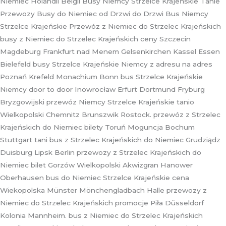
Niemiec Holandii Belgii Busy Niemcy Strzelce Krajeńskie Tanie
Przewozy Busy do Niemiec od Drzwi do Drzwi Bus Niemcy
Strzelce Krajeńskie Przewóz z Niemiec do Strzelec Krajeńskich
busy z Niemiec do Strzelec Krajeńskich ceny Szczecin
Magdeburg Frankfurt nad Menem Gelsenkirchen Kassel Essen
Bielefeld busy Strzelce Krajeńskie Niemcy z adresu na adres
Poznań Krefeld Monachium Bonn bus Strzelce Krajeńskie
Niemcy door to door Inowrocław Erfurt Dortmund Fryburg
Bryzgowijski przewóz Niemcy Strzelce Krajeńskie tanio
Wielkopolski Chemnitz Brunszwik Rostock. przewóz z Strzelec
Krajeńskich do Niemiec bilety Toruń Moguncja Bochum
Stuttgart tani bus z Strzelec Krajeńskich do Niemiec Grudziądz
Duisburg Lipsk Berlin przewozy z Strzelec Krajeńskich do
Niemiec bilet Gorzów Wielkopolski Akwizgran Hanower
Oberhausen bus do Niemiec Strzelce Krajeńskie cena
Wiekopolska Münster Mönchengladbach Halle przewozy z
Niemiec do Strzelec Krajeńskich promocje Piła Düsseldorf
Kolonia Mannheim. bus z Niemiec do Strzelec Krajeńskich