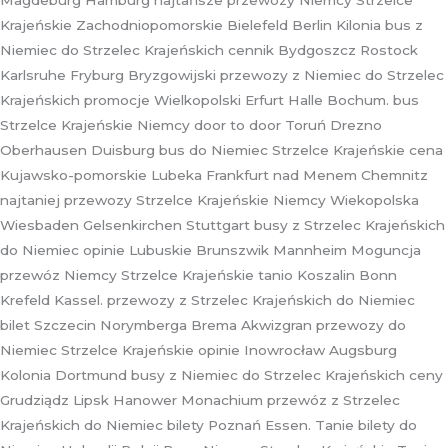
Magdeburg Hamburg najtańsze przewozy Niemcy Strzelce
Krajeńskie Zachodniopomorskie Bielefeld Berlin Kilonia bus z
Niemiec do Strzelec Krajeńskich cennik Bydgoszcz Rostock
Karlsruhe Fryburg Bryzgowijski przewozy z Niemiec do Strzelec
Krajeńskich promocje Wielkopolski Erfurt Halle Bochum. bus
Strzelce Krajeńskie Niemcy door to door Toruń Drezno
Oberhausen Duisburg bus do Niemiec Strzelce Krajeńskie cena
Kujawsko-pomorskie Lubeka Frankfurt nad Menem Chemnitz
najtaniej przewozy Strzelce Krajeńskie Niemcy Wiekopolska
Wiesbaden Gelsenkirchen Stuttgart busy z Strzelec Krajeńskich
do Niemiec opinie Lubuskie Brunszwik Mannheim Moguncja
przewóz Niemcy Strzelce Krajeńskie tanio Koszalin Bonn
Krefeld Kassel. przewozy z Strzelec Krajeńskich do Niemiec
bilet Szczecin Norymberga Brema Akwizgran przewozy do
Niemiec Strzelce Krajeńskie opinie Inowrocław Augsburg
Kolonia Dortmund busy z Niemiec do Strzelec Krajeńskich ceny
Grudziądz Lipsk Hanower Monachium przewóz z Strzelec
Krajeńskich do Niemiec bilety Poznań Essen. Tanie bilety do