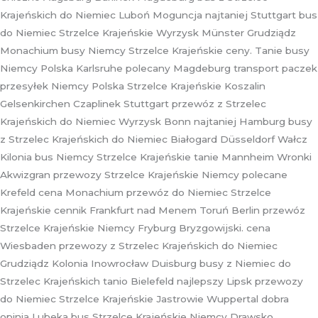
Krajeńskich do Niemiec Luboń Moguncja najtaniej Stuttgart bus
do Niemiec Strzelce Krajeńskie Wyrzysk Münster Grudziądz
Monachium busy Niemcy Strzelce Krajeńskie ceny. Tanie busy
Niemcy Polska Karlsruhe polecany Magdeburg transport paczek
przesyłek Niemcy Polska Strzelce Krajeńskie Koszalin
Gelsenkirchen Czaplinek Stuttgart przewóz z Strzelec
Krajeńskich do Niemiec Wyrzysk Bonn najtaniej Hamburg busy
z Strzelec Krajeńskich do Niemiec Białogard Düsseldorf Wałcz
Kilonia bus Niemcy Strzelce Krajeńskie tanie Mannheim Wronki
Akwizgran przewozy Strzelce Krajeńskie Niemcy polecane
Krefeld cena Monachium przewóz do Niemiec Strzelce
Krajeńskie cennik Frankfurt nad Menem Toruń Berlin przewóz
Strzelce Krajeńskie Niemcy Fryburg Bryzgowijski. cena
Wiesbaden przewozy z Strzelec Krajeńskich do Niemiec
Grudziądz Kolonia Inowrocław Duisburg busy z Niemiec do
Strzelec Krajeńskich tanio Bielefeld najlepszy Lipsk przewozy
do Niemiec Strzelce Krajeńskie Jastrowie Wuppertal dobra
opinia Lubeka bus Strzelce Krajeńskie Niemcy Drawsko