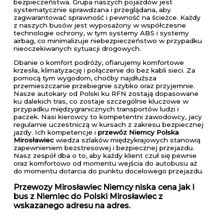
bezpieczeństwa. Grupa naszych pojazdów jest
systematycznie sprawdzana i przeglądana, aby
zagwarantować sprawność i pewność na ścieżce. Każdy
z naszych busów jest wyposażony w współczesne
technologie ochrony, w tym systemy ABS i systemy
airbag, co minimalizuje niebezpieczeństwo w przypadku
nieoczekiwanych sytuacji drogowych.
Dbanie o komfort podróży, ofiarujemy komfortowe
krzesła, klimatyzację i połączenie do bez kabli sieci. Za
pomocą tym wygodom, choćby najdłuższa
przemieszczanie przebiegnie szybko oraz przyjemnie.
Nasze autokary od Polski ku RFN zostają dopasowane
ku dalekich tras, co zostaje szczególnie kluczowe w
przypadku międzygranicznych transportów ludzi i
paczek. Nasi kierowcy to kompetentni zawodowcy, jacy
regularnie uczestniczą w kursach z zakresu bezpiecznej
jazdy. Ich kompetencje i
przewóz Niemcy Polska
Mirosławiec
wiedza szlaków międzykrajowych stanowią
zapewnieniem bezstresowej i bezpiecznej przejazdu.
Nasz zespół dba o to, aby każdy klient czuł się pewnie
oraz komfortowo od momentu wejścia do autobusu aż
do momentu dotarcia do punktu docelowego przejazdu.
Przewozy Mirosławiec Niemcy niska cena jak i
bus z Niemiec do Polski Mirosławiec z
wskazanego adresu na adres.