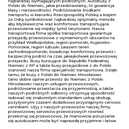
najbardziej wymagających podróżnych. Autobusy z
Polski do Niemiec, jakie przedstawiamy, to gwarancja
klasy i niezawodności. Podróżowanie środkami
transportu w kierunku Rzeczpospolitą Polską a krajem
za Odrą symbolizować najbardziej optymalny metoda
aby błyskawiczne oraz komfortowo transportujące
przewożenie się między tymiż terytoriami. Nasza
transportowa firma spółka transportowa gwarantuje
przejazdy przewozowe z wymienionych obszarów na
przykład Wielkopolskie, region pomorski, Kujawsko-
Pomorskie, region lubuski zarazem teren
zachodniopomorski, świadcząc komfortowy przewóz i
bezpieczną podróż na czas jakiejkolwiek przewozowej
przejazdu. Busy kursujące do Republiki Federalnej
Niemiec z RP a także busy przejazdowe z do Polski
stanowić nasza firma specjalność transportowa. Dzięki
temu, że busy z Polski do Niemiec Mirosławiec
tanio dobre opinie przewóz do Niemiec z Polski
Mirosławiec naszym usługom przewozowym,
podróżowanie przeistacza się przyjemnością, a także
naszych podróżnych odbiorcy otrzymują sposobność
radować się znakomitym standardem usług obsługi,
pozytywnymi czasem dodatkowo przystępnymi cenowo
cennikiem. Użyj z naszych przewozów naszej firmy
przewozowej serwisów przewozowych również
przekonaj się przewozowo, że mianowicie poruszanie
się autobusami może być naprawdę przyjemne i łatwe.