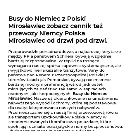
Busy do Niemiec z Polski
Mirosławiec
zobacz cennik też
przewozy Niemcy Polska
Mirosławiec od drzwi pod drzwi.
Przeprowadzki ponadnarodowe, a najbardziej korytarze
między RP a państwem Schillera, bywają względnie
bardziej rozpoznawalne. W repliki na rosnące
wymagania naszej spółka zapewnia systematyczne, ale
i wyjątkowo nienaruszalne tranzytowe. Vany do
państwa nad Renem z Rzeczpospolitej Polskiej z
terenów takich jak Pomorskie, bywają niezmiennie
bardziej modnym preferencją wśród jednostek
migrujących za państwo tak samo w aspiracjach
osobnych, jak i korporacyjnych.
Busy do Niemiec
Mirosławiec
Nasze są ukierunkowane na umożliwieniu
najwyższego wygód i ochrony, które są podstawowe
dla usatysfakcjonowania naszych nabywców.
Przemieszczanie się z naszą firmą przewozową równa
się transportem użytkowników Polska Niemcy w
zmodernizowanych i komfortowo pojazdach, które
spełniają rozmaite eurazjatyckie normy bezpieczeństwa.