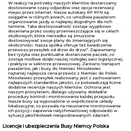
W reakcji na potrzeby naszych klientów dostarczamy
dostosowane czasy odjazdów oraz opcja rezerwacji
miejsc przez internet. Nasze autokary RP RFN są
osiągalne w różnych porach, co umożliwia pasażerom
organizowanie jazdy w najlepiej dogodnym dla nich
terminie. Taka dostosowalność zostaje wyjątkowo
doceniana przez osoby przemieszczające się w celach
służbowych, które nierzadko są zmuszone
dostosowywać swoje plany do zmieniających się
okoliczności. Nasza spółka oferuje też świadczenie
przewozu przesyłek od drzwi do drzwi”. Zapewniamy
bez ryzyka oraz punktualne dostarczanie paczek, co
zostaje możliwe dzięki naszej rozległej sieci logistycznej
i praktyce w sektorze przewozowej. Zarówno transport
pasażerów, jak i busy do Niemiec Mirosławiec
najtaniej najlepsza cena przewóz z Niemiec do Polski
Mirosławiec przesyłek realizowany jest z zachowaniem
najlepszych standardów jakości, co poświadczają liczne
dodatnie recenzje naszych klientów. Ochrona jest
naszym priorytetem, dlatego używamy dokładne
procedury kontroli i monitorowania każdej przejazdu.
Nasze busy są wyposażone w współczesne układy
lokalizacyjne, co pozwala na nieustanne monitorowanie
ich pozycji i zapewnia natychmiastowej odpowiedzi w
sytuacji jakichkolwiek niespodziewanych zdarzeń.
Licencje i ubezpieczenia Busy Niemcy Polska