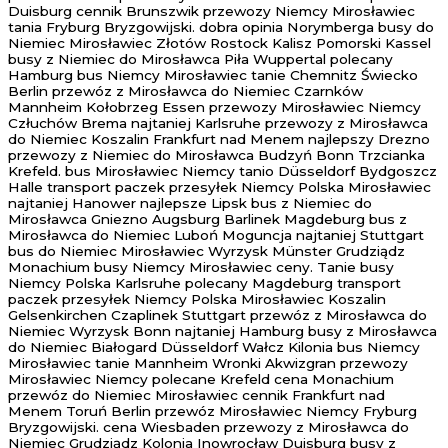
Duisburg cennik Brunszwik przewozy Niemcy Mirosławiec
tania Fryburg Bryzgowijski. dobra opinia Norymberga busy do
Niemiec Mirosławiec Złotów Rostock Kalisz Pomorski Kassel
busy z Niemiec do Mirosławca Piła Wuppertal polecany
Hamburg bus Niemcy Mirosławiec tanie Chemnitz Świecko
Berlin przewóz z Mirosławca do Niemiec Czarnków
Mannheim Kołobrzeg Essen przewozy Mirosławiec Niemcy
Człuchów Brema najtaniej Karlsruhe przewozy z Mirosławca
do Niemiec Koszalin Frankfurt nad Menem najlepszy Drezno
przewozy z Niemiec do Mirosławca Budzyń Bonn Trzcianka
Krefeld. bus Mirosławiec Niemcy tanio Düsseldorf Bydgoszcz
Halle transport paczek przesyłek Niemcy Polska Mirosławiec
najtaniej Hanower najlepsze Lipsk bus z Niemiec do
Mirosławca Gniezno Augsburg Barlinek Magdeburg bus z
Mirosławca do Niemiec Luboń Moguncja najtaniej Stuttgart
bus do Niemiec Mirosławiec Wyrzysk Münster Grudziądz
Monachium busy Niemcy Mirosławiec ceny. Tanie busy
Niemcy Polska Karlsruhe polecany Magdeburg transport
paczek przesyłek Niemcy Polska Mirosławiec Koszalin
Gelsenkirchen Czaplinek Stuttgart przewóz z Mirosławca do
Niemiec Wyrzysk Bonn najtaniej Hamburg busy z Mirosławca
do Niemiec Białogard Düsseldorf Wałcz Kilonia bus Niemcy
Mirosławiec tanie Mannheim Wronki Akwizgran przewozy
Mirosławiec Niemcy polecane Krefeld cena Monachium
przewóz do Niemiec Mirosławiec cennik Frankfurt nad
Menem Toruń Berlin przewóz Mirosławiec Niemcy Fryburg
Bryzgowijski. cena Wiesbaden przewozy z Mirosławca do
Niemiec Grudziądz Kolonia Inowrocław Duisburg busy z