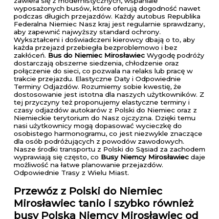
zawiera się z modernistycznych, wspaniale
wyposażonych busów, które oferują dogodność nawet
podczas długich przejazdów. Każdy autobus Republika
Federalna Niemiec Nasz kraj jest regularnie sprawdzany,
aby zapewnić najwyższy standard ochrony.
Wykształceni i doświadczeni kierowcy dbają o to, aby
każda przejazd przebiegła bezproblemowo i bez
zakłóceń.
Bus do Niemiec Mirosławiec
Wygodę podróży
dostarczają obszerne siedzenia, chłodzenie oraz
połączenie do sieci, co pozwala na relaks lub pracę w
trakcie przejazdu. Elastyczne Daty i Odpowiednie
Terminy Odjazdów. Rozumiemy sobie kwestię, że
dostosowanie jest istotna dla naszych użytkowników. Z
tej przyczyny też proponujemy elastyczne terminy i
czasy odjazdów autokarów z Polski do Niemiec oraz z
Niemieckie terytorium do Nasz ojczyzna. Dzięki temu
nasi użytkownicy mogą dopasować wycieczkę do
osobistego harmonogramu, co jest niezwykle znaczące
dla osób podróżujących z powodów zawodowych.
Nasze środki transportu z Polski do Sąsiad za zachodem
wyprawiają się często, co
Busy Niemcy Mirosławiec
daje
możliwość na łatwe planowanie przejazdów.
Odpowiednie Trasy z Wielu Miast.
Przewóz z Polski do Niemiec
Mirosławiec
tanio i szybko również
busy Polska Niemcy Mirosławiec od