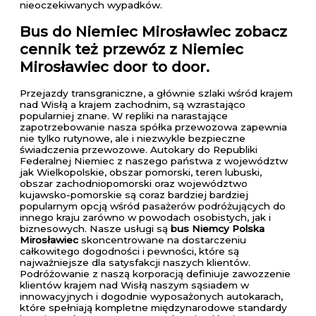
nieoczekiwanych wypadków.
Bus do Niemiec Mirosławiec
zobacz
cennik też przewóz z Niemiec
Mirosławiec door to door.
Przejazdy transgraniczne, a głównie szlaki wśród krajem
nad Wisłą a krajem zachodnim, są wzrastająco
popularniej znane. W repliki na narastające
zapotrzebowanie nasza spółka przewozowa zapewnia
nie tylko rutynowe, ale i niezwykle bezpieczne
świadczenia przewozowe. Autokary do Republiki
Federalnej Niemiec z naszego państwa z województw
jak Wielkopolskie, obszar pomorski, teren lubuski,
obszar zachodniopomorski oraz województwo
kujawsko-pomorskie są coraz bardziej bardziej
popularnym opcją wśród pasażerów podróżujących do
innego kraju zarówno w powodach osobistych, jak i
biznesowych. Nasze usługi są
bus Niemcy Polska
Mirosławiec
skoncentrowane na dostarczeniu
całkowitego dogodności i pewności, które są
najważniejsze dla satysfakcji naszych klientów.
Podróżowanie z naszą korporacją definiuje zawozzenie
klientów krajem nad Wisłą naszym sąsiadem w
innowacyjnych i dogodnie wyposażonych autokarach,
które spełniają kompletne międzynarodowe standardy