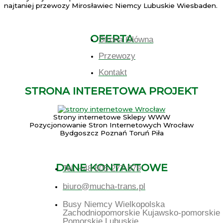
najtaniej przewozy Mirosławiec Niemcy Lubuskie Wiesbaden.
OFERTA
Strona Główna
Przewozy
Kontakt
STRONA INTERETOWA PROJEKT
Strony internetowe Sklepy WWW
Pozycjonowanie Stron Internetowych Wrocław
Bydgoszcz Poznań Toruń Piła
DANE KONTAKTOWE
Tel. +48 605-277-979
biuro@mucha-trans.pl
Busy Niemcy Wielkopolska
Zachodniopomorskie Kujawsko-pomorskie
Pomorskie Lubuskie