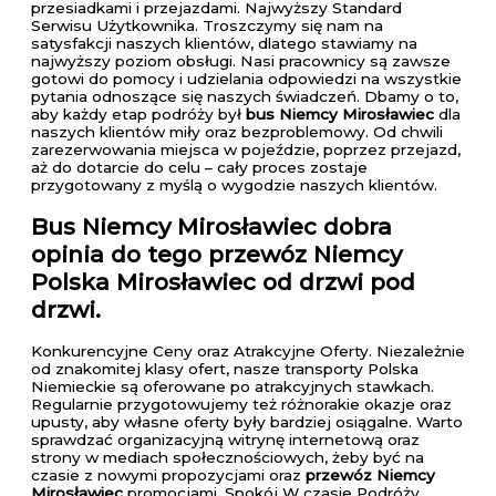
przesiadkami i przejazdami. Najwyższy Standard
Serwisu Użytkownika. Troszczymy się nam na
satysfakcji naszych klientów, dlatego stawiamy na
najwyższy poziom obsługi. Nasi pracownicy są zawsze
gotowi do pomocy i udzielania odpowiedzi na wszystkie
pytania odnoszące się naszych świadczeń. Dbamy o to,
aby każdy etap podróży był
bus Niemcy Mirosławiec
dla
naszych klientów miły oraz bezproblemowy. Od chwili
zarezerwowania miejsca w pojeździe, poprzez przejazd,
aż do dotarcie do celu – cały proces zostaje
przygotowany z myślą o wygodzie naszych klientów.
Bus Niemcy Mirosławiec
dobra
opinia do tego przewóz Niemcy
Polska Mirosławiec od drzwi pod
drzwi.
Konkurencyjne Ceny oraz Atrakcyjne Oferty. Niezależnie
od znakomitej klasy ofert, nasze transporty Polska
Niemieckie są oferowane po atrakcyjnych stawkach.
Regularnie przygotowujemy też różnorakie okazje oraz
upusty, aby własne oferty były bardziej osiągalne. Warto
sprawdzać organizacyjną witrynę internetową oraz
strony w mediach społecznościowych, żeby być na
czasie z nowymi propozycjami oraz
przewóz Niemcy
Mirosławiec
promocjami. Spokój W czasie Podróży.