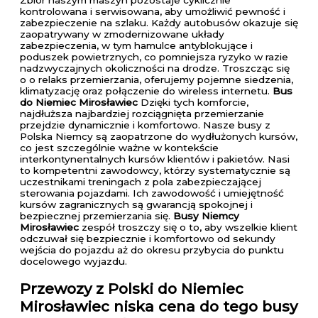
Zbiór naszym maszyn pozostaje cyklicznie
kontrolowana i serwisowana, aby umożliwić pewność i
zabezpieczenie na szlaku. Każdy autobusów okazuje się
zaopatrywany w zmodernizowane układy
zabezpieczenia, w tym hamulce antyblokujące i
poduszek powietrznych, co pomniejsza ryzyko w razie
nadzwyczajnych okoliczności na drodze. Troszcząc się
o o relaks przemierzania, oferujemy pojemne siedzenia,
klimatyzację oraz połączenie do wireless internetu.
Bus
do Niemiec Mirosławiec
Dzięki tych komforcie,
najdłuższa najbardziej rozciągnięta przemierzanie
przejdzie dynamicznie i komfortowo. Nasze busy z
Polska Niemcy są zaopatrzone do wydłużonych kursów,
co jest szczególnie ważne w kontekście
interkontynentalnych kursów klientów i pakietów. Nasi
to kompetentni zawodowcy, którzy systematycznie są
uczestnikami treningach z pola zabezpieczającej
sterowania pojazdami. Ich zawodowość i umiejętność
kursów zagranicznych są gwarancją spokojnej i
bezpiecznej przemierzania się.
Busy Niemcy
Mirosławiec
zespół troszczy się o to, aby wszelkie klient
odczuwał się bezpiecznie i komfortowo od sekundy
wejścia do pojazdu aż do okresu przybycia do punktu
docelowego wyjazdu.
Przewozy z Polski do Niemiec
Mirosławiec
niska cena do tego busy