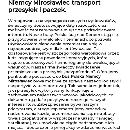
Niemcy Mirosławiec transport
przesyłek i paczek.
W reagowaniu na wymagania naszych użytkowników,
świadczymy dostosowujące daty rozpoczęć oraz
możliwość zarezerwowania miejsc za pośrednictwem
internetu. Nasze busy Polska kraj nad Renem stają się
przygotowane w wielorakich terminach, co pozwala
użytkownikom planowanie przemierzania się w
najodpowiedniejszym dla klientów czasie. Ta
dostosowanie jest w szczególności wartościowa przez
ludzi migrujące w powodach komercyjnych, które
często dostosowywać harmonogramy do ewoluujących
warunków. Nasza firma świadczy świadczenie
przemieszczania przesyłek „bezpośrednio”. Oferujemy
punktualne paczuszek, co
bus Polska Niemcy
Mirosławiec
bywa możliwe za sprawą naszego logistyki i
ekspertyzie w transportowej. Tak samo kurs jednostek,
jak i przesyłek wykonywany funkcjonuje z
zachowaniem najlepszych wzorów jakościowych, co
dokumentują duże pozytywne recenzje naszych
interesantów. Zabezpieczenie bywa naszym
priorytetem, dlatego implementujemy procedury
nadzorowania każdej przemieszczania się. mikrobusy
trwają zaopatrzone w współczesne układy nawigacji
satelitarnej, co umożliwia na ciągłe nadzorowanie ich
miejsca i dostarczenie pilnej akcji w zdarzeniu wszelkich