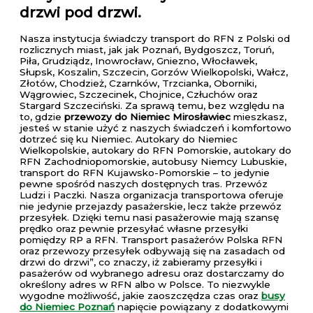
drzwi pod drzwi.
Nasza instytucja świadczy transport do RFN z Polski od
rozlicznych miast, jak jak Poznań, Bydgoszcz, Toruń,
Piła, Grudziądz, Inowrocław, Gniezno, Włocławek,
Słupsk, Koszalin, Szczecin, Gorzów Wielkopolski, Wałcz,
Złotów, Chodzież, Czarnków, Trzcianka, Oborniki,
Wągrowiec, Szczecinek, Chojnice, Człuchów oraz
Stargard Szczeciński. Za sprawą temu, bez względu na
to, gdzie
przewozy do Niemiec Mirosławiec
mieszkasz,
jesteś w stanie użyć z naszych świadczeń i komfortowo
dotrzeć się ku Niemiec. Autokary do Niemiec
Wielkopolskie, autokary do RFN Pomorskie, autokary do
RFN Zachodniopomorskie, autobusy Niemcy Lubuskie,
transport do RFN Kujawsko-Pomorskie – to jedynie
pewne spośród naszych dostępnych tras. Przewóz
Ludzi i Paczki. Nasza organizacja transportowa oferuje
nie jedynie przejazdy pasażerskie, lecz także przewóz
przesyłek. Dzięki temu nasi pasażerowie mają szansę
prędko oraz pewnie przesyłać własne przesyłki
pomiędzy RP a RFN. Transport pasażerów Polska RFN
oraz przewozy przesyłek odbywają się na zasadach od
drzwi do drzwi”, co znaczy, iż zabieramy przesyłki i
pasażerów od wybranego adresu oraz dostarczamy do
określony adres w RFN albo w Polsce. To niezwykle
wygodne możliwość, jakie zaoszczędza czas oraz
busy
do Niemiec Poznań
napięcie powiązany z dodatkowymi