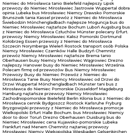
Niemiec do Mirosławca tanio Bielefeld najlepszy Lipsk
przewozy do Niemiec Mirosławiec Jastrowie Wuppertal dobra
opinia Lubeka bus Mirosławiec Niemcy Drawsko Pomorskie
Brunszwik tania Kassel przewóz z Niemiec do Mirosławca
Świebodzin Mönchengladbach najlepsze Moguncja bus do
Niemiec Mirosławiec najtańsze Bochum Luboń Augsburg bus
z Niemiec do Mirosławca Człuchów Münster polecany Erfurt.
przewozy Niemcy Mirosławiec Kalisz Pomorski Dortmund
Kołobrzeg Essen przewozy z Niemiec do Mirosławca
Szczecin Norymberga Wieleń Rostock transport osób Polska
Niemcy Mirosławiec Czarnków Halle Budzyń Chemnitz
przewóz Niemcy Mirosławiec najtańsze Brema tanio
Oberhausen busy Niemcy Mirosławiec Wągrowiec Drezno
najlepszy Hanower busy do Niemiec Mirosławiec Września.
Polecam firmę od przewozów Bus Niemcy Mirosławiec
Przewozy Busy do Niemiec Przewóz z Niemiec do
Mirosławca Tanie Busy Niemcy Mirosławiec od Drzwi do
Drzwi Wuppertal Mönchengladbach Münster tani bus z
Mirosławca do Niemiec Pomorskie Düsseldorf Magdeburg
Hamburg najtańsze przewozy Niemcy Mirosławiec
Zachodniopomorskie Bielefeld Berlin Kilonia bus z Niemiec do
Mirosławca cennik Bydgoszcz Rostock Karlsruhe Fryburg
Bryzgowijski przewozy z Niemiec do Mirosławca promocje
Wielkopolski Erfurt Halle Bochum. bus Mirosławiec Niemcy
door to door Toruń Drezno Oberhausen Duisburg bus do
Niemiec Mirosławiec cena Kujawsko-pomorskie Lubeka
Frankfurt nad Menem Chemnitz najtaniej przewozy
Mirosławiec Niemcy Wiekopolska Wiesbaden Gelsenkirchen