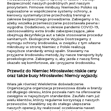
Bezpieczność naszych podróżnych jest naszym
priorytetem. Firmowe minibusy Niemiecko Polsko są
wyposażone w współczesne systemy ochrony, a
kierowcy systematycznie przechodzą treningi w
zakresie bezpiecznego prowadzenia. Zabiegamy o to,
ażeby wszelka przemieszczanie pozostawała pewna i
wygodna. Dodatkowo, w okresie pandemii COVID-19,
zastosowaliśmy extra środki zabezpieczające, jakie
obejmują dezynfekcja aut a także stosowanie procedur
sanitarnych. Ekologiczne Wyjścia Dostrzegamy z
wymogu ochrony środowiska, w związku z tym własne
mikrobusy w stronę Niemiec z Polski realizują
najwyższe standardy emisji spalin. Stawiamy na
przyjazne środowisku metody, by nasze transporty były
proekologiczne. Zabiegamy o, aby jazda z naszą firmą
okazało się komfortowe, ale i przyjazne środowisku.
Przewóz do Niemiec Mirosławiec niskie ceny
oraz także busy Mirosławiec Niemcy wyjazdy.
Wiara jak również Wieloletnie doświadczenie.
Organizacyjna organizacja przewozowa działa w branży
od długiego okresu, które pozwala nam na oferowanie
zasięgów w najwyższym standardzie. Zaufało nam już
wielu klientów, którzy regularnie korzystają z naszych
przewozów. Staraliśmy się do stałego ulepszania
naszych operacji, by realizować oczekiwania nawet