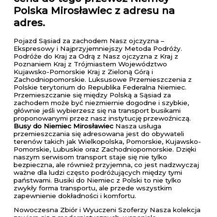
Polska Mirosławiec z adresu na
adres.
Pojazd Sąsiad za zachodem Nasz ojczyzna –
Ekspresowy i Najprzyjemniejszy Metoda Podróży.
Podróże do Kraj za Odrą z Nasz ojczyzna z Kraj z
Poznaniem Kraj z Trójmiastem Województwo
Kujawsko-Pomorskie Kraj z Zieloną Górą i
Zachodniopomorskie. Luksusowe Przemieszczenia z
Polskie terytorium do Republika Federalna Niemiec.
Przemieszczanie się między Polską a Sąsiad za
zachodem może być niezmiernie dogodne i szybkie,
głównie jeśli wybierzesz się na transport busikami
proponowanymi przez nasz instytucję przewoźniczą.
Busy do Niemiec Mirosławiec
Nasza usługa
przemieszczania się adresowana jest do obywateli
terenów takich jak Wielkopolska, Pomorskie, Kujawsko-
Pomorskie, Lubuskie oraz Zachodniopomorskie. Dzięki
naszym serwisom transport staje się nie tylko
bezpieczna, ale również przyjemna, co jest nadzwyczaj
ważne dla ludzi często podróżujących między tymi
państwami. Busiki do Niemiec z Polski to nie tylko
zwykły forma transportu, ale przede wszystkim
zapewnienie dokładności i komfortu.
Nowoczesna Zbiór i Wyuczeni Szoferzy Nasza kolekcja