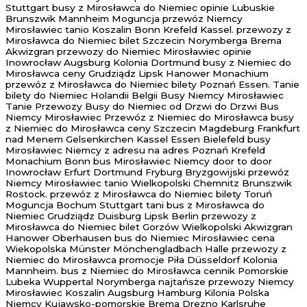
Stuttgart busy z Mirosławca do Niemiec opinie Lubuskie
Brunszwik Mannheim Moguncja przewóz Niemcy
Mirosławiec tanio Koszalin Bonn Krefeld Kassel. przewozy z
Mirosławca do Niemiec bilet Szczecin Norymberga Brema
Akwizgran przewozy do Niemiec Mirosławiec opinie
Inowrocław Augsburg Kolonia Dortmund busy z Niemiec do
Mirosławca ceny Grudziądz Lipsk Hanower Monachium
przewóz z Mirosławca do Niemiec bilety Poznań Essen. Tanie
bilety do Niemiec Holandii Belgii Busy Niemcy Mirosławiec
Tanie Przewozy Busy do Niemiec od Drzwi do Drzwi Bus
Niemcy Mirosławiec Przewóz z Niemiec do Mirosławca busy
z Niemiec do Mirosławca ceny Szczecin Magdeburg Frankfurt
nad Menem Gelsenkirchen Kassel Essen Bielefeld busy
Mirosławiec Niemcy z adresu na adres Poznań Krefeld
Monachium Bonn bus Mirosławiec Niemcy door to door
Inowrocław Erfurt Dortmund Fryburg Bryzgowijski przewóz
Niemcy Mirosławiec tanio Wielkopolski Chemnitz Brunszwik
Rostock. przewóz z Mirosławca do Niemiec bilety Toruń
Moguncja Bochum Stuttgart tani bus z Mirosławca do
Niemiec Grudziądz Duisburg Lipsk Berlin przewozy z
Mirosławca do Niemiec bilet Gorzów Wielkopolski Akwizgran
Hanower Oberhausen bus do Niemiec Mirosławiec cena
Wiekopolska Münster Mönchengladbach Halle przewozy z
Niemiec do Mirosławca promocje Piła Düsseldorf Kolonia
Mannheim. bus z Niemiec do Mirosławca cennik Pomorskie
Lubeka Wuppertal Norymberga najtańsze przewozy Niemcy
Mirosławiec Koszalin Augsburg Hamburg Kilonia Polska
Niemcy Kujawsko-pomorskie Brema Drezno Karlsruhe