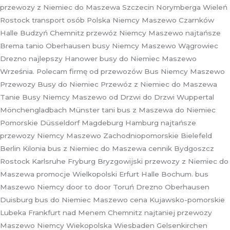
przewozy z Niemiec do Maszewa Szczecin Norymberga Wieleń
Rostock transport osób Polska Niemcy Maszewo Czarnków
Halle Budzyń Chemnitz przewóz Niemcy Maszewo najtańsze
Brema tanio Oberhausen busy Niemcy Maszewo Wągrowiec
Drezno najlepszy Hanower busy do Niemiec Maszewo
Września. Polecam firmę od przewozów Bus Niemcy Maszewo
Przewozy Busy do Niemiec Przewóz z Niemiec do Maszewa
Tanie Busy Niemcy Maszewo od Drzwi do Drzwi Wuppertal
Mönchengladbach Münster tani bus z Maszewa do Niemiec
Pomorskie Düsseldorf Magdeburg Hamburg najtańsze
przewozy Niemcy Maszewo Zachodniopomorskie Bielefeld
Berlin Kilonia bus z Niemiec do Maszewa cennik Bydgoszcz
Rostock Karlsruhe Fryburg Bryzgowijski przewozy z Niemiec do
Maszewa promocje Wielkopolski Erfurt Halle Bochum. bus
Maszewo Niemcy door to door Toruń Drezno Oberhausen
Duisburg bus do Niemiec Maszewo cena Kujawsko-pomorskie
Lubeka Frankfurt nad Menem Chemnitz najtaniej przewozy
Maszewo Niemcy Wiekopolska Wiesbaden Gelsenkirchen