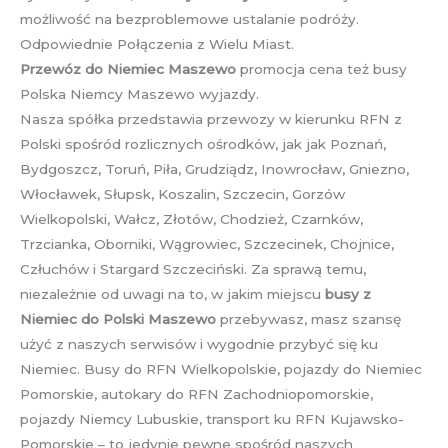
możliwość na bezproblemowe ustalanie podróży.
Odpowiednie Połączenia z Wielu Miast.
Przewóz do Niemiec Maszewo
promocja cena też busy
Polska Niemcy Maszewo wyjazdy.
Nasza spółka przedstawia przewozy w kierunku RFN z
Polski spośród rozlicznych ośrodków, jak jak Poznań,
Bydgoszcz, Toruń, Piła, Grudziądz, Inowrocław, Gniezno,
Włocławek, Słupsk, Koszalin, Szczecin, Gorzów
Wielkopolski, Wałcz, Złotów, Chodzież, Czarnków,
Trzcianka, Oborniki, Wągrowiec, Szczecinek, Chojnice,
Człuchów i Stargard Szczeciński. Za sprawą temu,
niezależnie od uwagi na to, w jakim miejscu
busy z
Niemiec do Polski Maszewo
przebywasz, masz szansę
użyć z naszych serwisów i wygodnie przybyć się ku
Niemiec. Busy do RFN Wielkopolskie, pojazdy do Niemiec
Pomorskie, autokary do RFN Zachodniopomorskie,
pojazdy Niemcy Lubuskie, transport ku RFN Kujawsko-
Pomorskie – to jedynie pewne spośród naszych