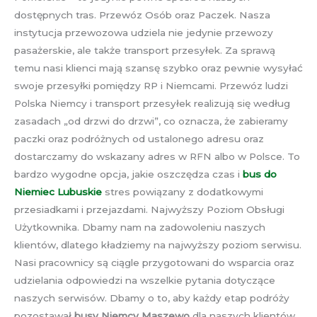
dostępnych tras. Przewóz Osób oraz Paczek. Nasza
instytucja przewozowa udziela nie jedynie przewozy
pasażerskie, ale także transport przesyłek. Za sprawą
temu nasi klienci mają szansę szybko oraz pewnie wysyłać
swoje przesyłki pomiędzy RP i Niemcami. Przewóz ludzi
Polska Niemcy i transport przesyłek realizują się według
zasadach „od drzwi do drzwi”, co oznacza, że zabieramy
paczki oraz podróżnych od ustalonego adresu oraz
dostarczamy do wskazany adres w RFN albo w Polsce. To
bardzo wygodne opcja, jakie oszczędza czas i
bus do
Niemiec Lubuskie
stres powiązany z dodatkowymi
przesiadkami i przejazdami. Najwyższy Poziom Obsługi
Użytkownika. Dbamy nam na zadowoleniu naszych
klientów, dlatego kładziemy na najwyższy poziom serwisu.
Nasi pracownicy są ciągle przygotowani do wsparcia oraz
udzielania odpowiedzi na wszelkie pytania dotyczące
naszych serwisów. Dbamy o to, aby każdy etap podróży
pozostawał
busy Niemcy Maszewo
dla naszych klientów