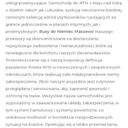
usługi przemycające. Samochody do RFN z kraju nad Odrą
z dzielnic takich jak Lubuskie, zyskują nieustannie bardziej
cenionym selekcją wśród użytkowników ruszających za
granice jednocześnie w planach intymnych, jak i
przemysłowych.
Busy do Niemiec Maszewo
Naszego
przewozy są skoncentrowane na dostarczaniu
najwyższego zadowolenia i nienaruszalności, które są
newralgiczne dla komfortu naszych zleceniodawców.
Przemieszczanie się z naszą korporacją definiuje
pasażerów Polska RFN w nowoczesnych i zaopatrzonych
mikrobusach, które realizują całe międzynarodowe normy
zabezpieczenia. Zbiór naszym pojazdów jest rutynowo
przeglądana i serwisowana, aby zapewnić pewność i
ochronę na trasie. Wszystkie nasze samochodów jest
wyposażony w zaawansowane układy zabezpieczenia, w
tym system hamulcowy i systemy powietrzne, co
redukowa możliwość w kontekście niespodziewanych
sytuacji na ścieżce. Opiekując się o relaks przemierzania,