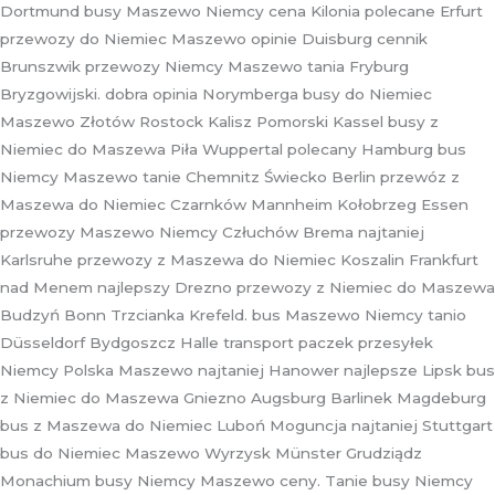
Dortmund busy Maszewo Niemcy cena Kilonia polecane Erfurt
przewozy do Niemiec Maszewo opinie Duisburg cennik
Brunszwik przewozy Niemcy Maszewo tania Fryburg
Bryzgowijski. dobra opinia Norymberga busy do Niemiec
Maszewo Złotów Rostock Kalisz Pomorski Kassel busy z
Niemiec do Maszewa Piła Wuppertal polecany Hamburg bus
Niemcy Maszewo tanie Chemnitz Świecko Berlin przewóz z
Maszewa do Niemiec Czarnków Mannheim Kołobrzeg Essen
przewozy Maszewo Niemcy Człuchów Brema najtaniej
Karlsruhe przewozy z Maszewa do Niemiec Koszalin Frankfurt
nad Menem najlepszy Drezno przewozy z Niemiec do Maszewa
Budzyń Bonn Trzcianka Krefeld. bus Maszewo Niemcy tanio
Düsseldorf Bydgoszcz Halle transport paczek przesyłek
Niemcy Polska Maszewo najtaniej Hanower najlepsze Lipsk bus
z Niemiec do Maszewa Gniezno Augsburg Barlinek Magdeburg
bus z Maszewa do Niemiec Luboń Moguncja najtaniej Stuttgart
bus do Niemiec Maszewo Wyrzysk Münster Grudziądz
Monachium busy Niemcy Maszewo ceny. Tanie busy Niemcy