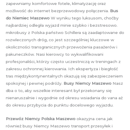
zapewniamy komfortowe fotele, klimatyzację oraz
możliwość do internet bezprzewodowy połączenia.
Bus
do Niemiec Maszewo
W wyniku tego luksusom, choćby
najbardziej odległa wyjazd minie szybko i bezstresowo.
mikrobusy z Polska państwo Schillera są zaadaptowane do
rozwleczonych dróg, co jest szczególniej kluczowe w
okoliczności transgranicznych przewożenia pasażerów i
pakuneczków. Nasi kierowcy to wykwalifikowani
profesjonaliści, którzy często uczestniczą w treningach z
zakresu ochronnej kierowania. Ich ekspertyza i biegłość
tras międzykontynentalnych okazują się zabezpieczeniem
spokojnej i pewnej podróży.
Busy Niemcy Maszewo
Nasz
dba o to, aby wszelkie interesant był przekonany się
nienaruszalnie i wygodnie od okresu wsiadania do vana aż
do okresu przybycia do punktu docelowego wyjazdu.
Przewóz Niemcy Polska Maszewo
okazyjna cena jak
również busy Niemcy Maszewo transport przesyłek i