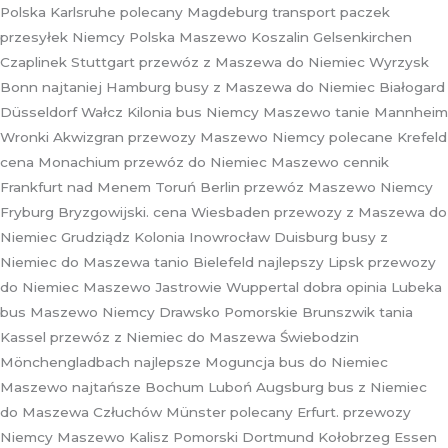
Polska Karlsruhe polecany Magdeburg transport paczek
przesyłek Niemcy Polska Maszewo Koszalin Gelsenkirchen
Czaplinek Stuttgart przewóz z Maszewa do Niemiec Wyrzysk
Bonn najtaniej Hamburg busy z Maszewa do Niemiec Białogard
Düsseldorf Wałcz Kilonia bus Niemcy Maszewo tanie Mannheim
Wronki Akwizgran przewozy Maszewo Niemcy polecane Krefeld
cena Monachium przewóz do Niemiec Maszewo cennik
Frankfurt nad Menem Toruń Berlin przewóz Maszewo Niemcy
Fryburg Bryzgowijski. cena Wiesbaden przewozy z Maszewa do
Niemiec Grudziądz Kolonia Inowrocław Duisburg busy z
Niemiec do Maszewa tanio Bielefeld najlepszy Lipsk przewozy
do Niemiec Maszewo Jastrowie Wuppertal dobra opinia Lubeka
bus Maszewo Niemcy Drawsko Pomorskie Brunszwik tania
Kassel przewóz z Niemiec do Maszewa Świebodzin
Mönchengladbach najlepsze Moguncja bus do Niemiec
Maszewo najtańsze Bochum Luboń Augsburg bus z Niemiec
do Maszewa Człuchów Münster polecany Erfurt. przewozy
Niemcy Maszewo Kalisz Pomorski Dortmund Kołobrzeg Essen