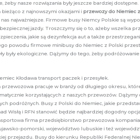
 żeby nasze rozwiązania były jeszcze bardziej dostępne. 
 bieżąco z najnowszymi okazjami i
przewozy do Niemiec z
a nas najważniejsze. Firmowe busy Niemcy Polskie są w
 bezpiecznej jazdy. Troszczymy się o to, ażeby wszelka p
zpieczenia, jakie są dezynfekcja aut a także przestrzega
 tego powodu firmowe minibusy do Niemiec z Polski przes
yły były ekologiczne. Dążymy do tego, żeby podróżowanie
emiec Kłodawa transport paczek i przesyłek.
ja przewozowa pracuje w branży od długiego okresu, któ
tematycznie korzystających z naszych przewozów. Dążymy 
h podróżnych. Busy z Polski do Niemiec, jakie przedsta
ad Wisłą i RFN stanowić będzie najbardziej dogodny opc
transportowa firma przedsiębiorstwo przewozowa kompani
n kujawsko-pomorski, województwo lubuskie i też wojewó
ej przejazdu. Busy do kierunku Republiki Federalnej Nie