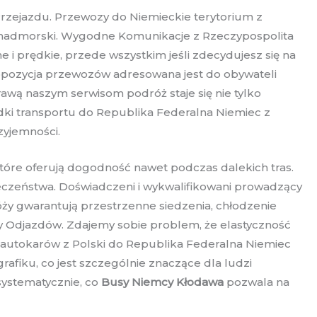
Przejazdu. Przewozy do Niemieckie terytorium z
aj nadmorski. Wygodne Komunikacje z Rzeczypospolita
 prędkie, przede wszystkim jeśli zdecydujesz się na
pozycja przewozów adresowana jest do obywateli
wą naszym serwisom podróż staje się nie tylko
odki transportu do Republika Federalna Niemiec z
zyjemności.
óre oferują dogodność nawet podczas dalekich tras.
eczeństwa. Doświadczeni i wykwalifikowani prowadzący
 gwarantują przestrzenne siedzenia, chłodzenie
ry Odjazdów. Zdajemy sobie problem, że elastyczność
 autokarów z Polski do Republika Federalna Niemiec
afiku, co jest szczególnie znaczące dla ludzi
systematycznie, co
Busy Niemcy Kłodawa
pozwala na