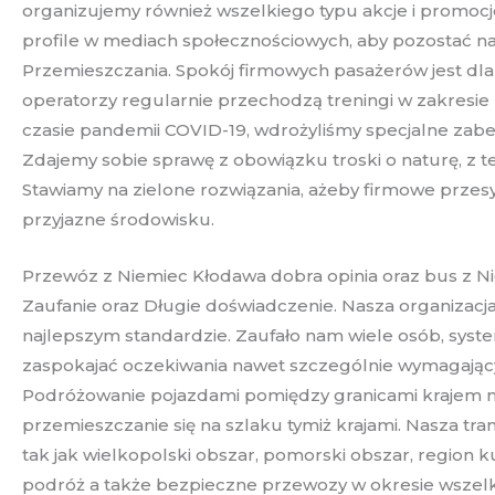
organizujemy również wszelkiego typu akcje i promocje,
profile w mediach społecznościowych, aby pozostać na
Przemieszczania. Spokój firmowych pasażerów jest dl
operatorzy regularnie przechodzą treningi w zakresie
czasie pandemii COVID-19, wdrożyliśmy specjalne zabe
Zdajemy sobie sprawę z obowiązku troski o naturę, z
Stawiamy na zielone rozwiązania, ażeby firmowe przes
przyjazne środowisku.
Przewóz z Niemiec Kłodawa dobra opinia oraz bus z Ni
Zaufanie oraz Długie doświadczenie. Nasza organizac
najlepszym standardzie. Zaufało nam wiele osób, sys
zaspokajać oczekiwania nawet szczególnie wymagającyc
Podróżowanie pojazdami pomiędzy granicami krajem n
przemieszczanie się na szlaku tymiż krajami. Nasza 
tak jak wielkopolski obszar, pomorski obszar, regio
podróż a także bezpieczne przewozy w okresie wszelki