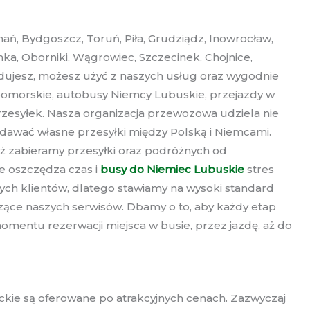
ań, Bydgoszcz, Toruń, Piła, Grudziądz, Inowrocław,
nka, Oborniki, Wągrowiec, Szczecinek, Chojnice,
ujesz, możesz użyć z naszych usług oraz wygodnie
pomorskie, autobusy Niemcy Lubuskie, przejazdy w
rzesyłek. Nasza organizacja przewozowa udziela nie
adawać własne przesyłki między Polską i Niemcami.
 iż zabieramy przesyłki oraz podróżnych od
e oszczędza czas i
busy do Niemiec Lubuskie
stres
ch klientów, dlatego stawiamy na wysoki standard
czące naszych serwisów. Dbamy o to, aby każdy etap
mentu rezerwacji miejsca w busie, przez jazdę, aż do
ckie są oferowane po atrakcyjnych cenach. Zazwyczaj