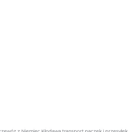
ewóz z Niemiec Kłodawa transport paczek i przesyłek.