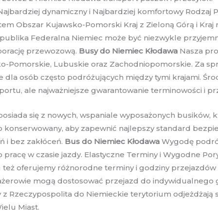
 Najbardziej dynamiczny i Najbardziej komfortowy Rodzaj 
stem Obszar Kujawsko-Pomorski Kraj z Zieloną Górą i Kr
ublika Federalna Niemiec może być niezwykle przyjemne i
porację przewozową.
Busy do Niemiec Kłodawa
Nasza pro
ko-Pomorskie, Lubuskie oraz Zachodniopomorskie. Za spra
e dla osób często podróżujących między tymi krajami. Śr
sportu, ale najważniejsze gwarantowanie terminowości i pr
siada się z nowych, wspaniale wyposażonych busików, kt
to konserwowany, aby zapewnić najlepszy standard bezpi
ń i bez zakłóceń.
Bus do Niemiec Kłodawa
Wygodę podróży
b pracę w czasie jazdy. Elastyczne Terminy i Wygodne Po
 też oferujemy różnorodne terminy i godziny przejazdów
sażerowie mogą dostosować przejazd do indywidualnego gr
z Rzeczypospolita do Niemieckie terytorium odjeżdżają 
elu Miast.