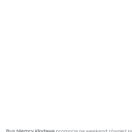
Bus Niemcy Kłodawa
promocja na weekend również prz