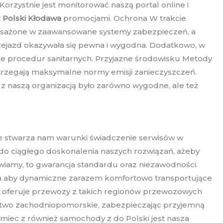
Korzystnie jest monitorować naszą portal online i
 Polski Kłodawa
promocjami. Ochrona W trakcie
yposażone w zaawansowane systemy zabezpieczeń, a
rzejazd okazywała się pewna i wygodna. Dodatkowo, w
nie procedur sanitarnych. Przyjazne środowisku Metody
trzegają maksymalne normy emisji zanieczyszczeń.
 z naszą organizacją było zarówno wygodne, ale też
re stwarza nam warunki świadczenie serwisów w
do ciągłego doskonalenia naszych rozwiązań, ażeby
wiamy, to gwarancja standardu oraz niezawodności.
ja aby dynamiczne zarazem komfortowo transportujące
a oferuje przewozy z takich regionów przewozowych
dztwo zachodniopomorskie, zabezpieczając przyjemną
miec z również samochody z do Polski jest nasza