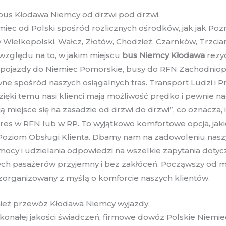
i bus Kłodawa Niemcy od drzwi pod drzwi.
ec od Polski spośród rozlicznych ośrodków, jak jak Pozn
 Wielkopolski, Wałcz, Złotów, Chodzież, Czarnków, Trzcia
względu na to, w jakim miejscu
bus Niemcy Kłodawa
rezyd
, pojazdy do Niemiec Pomorskie, busy do RFN Zachodnio
e spośród naszych osiągalnych tras. Transport Ludzi i P
zięki temu nasi klienci mają możliwość prędko i pewnie n
 miejsce się na zasadzie od drzwi do drzwi”, co oznacza,
s w RFN lub w RP. To wyjątkowo komfortowe opcja, jaki
 Poziom Obsługi Klienta. Dbamy nam na zadowoleniu naszy
mocy i udzielania odpowiedzi na wszelkie zapytania doty
ch pasażerów przyjemny i bez zakłóceń. Począwszy od mo
zorganizowany z myślą o komforcie naszych klientów.
nież przewóz Kłodawa Niemcy wyjazdy.
onałej jakości świadczeń, firmowe dowóz Polskie Niemie