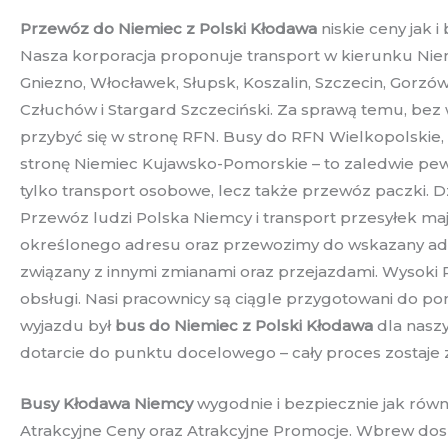
Przewóz do Niemiec z Polski Kłodawa
niskie ceny jak 
Nasza korporacja proponuje transport w kierunku Niemi
Gniezno, Włocławek, Słupsk, Koszalin, Szczecin, Gorzów
Człuchów i Stargard Szczeciński. Za sprawą temu, bez 
przybyć się w stronę RFN. Busy do RFN Wielkopolskie
stronę Niemiec Kujawsko-Pomorskie – to zaledwie pewn
tylko transport osobowe, lecz także przewóz paczki. D
Przewóz ludzi Polska Niemcy i transport przesyłek mają
określonego adresu oraz przewozimy do wskazany adre
związany z innymi zmianami oraz przejazdami. Wysoki
obsługi. Nasi pracownicy są ciągle przygotowani do po
wyjazdu był
bus do Niemiec z Polski Kłodawa
dla naszy
dotarcie do punktu docelowego – cały proces zostaje 
Busy Kłodawa Niemcy
wygodnie i bezpiecznie jak rów
Atrakcyjne Ceny oraz Atrakcyjne Promocje. Wbrew dosk