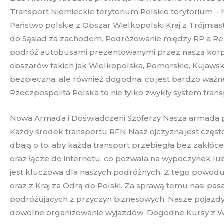
Transport Niemieckie terytorium Polskie terytorium –
Państwo polskie z Obszar Wielkopolski Kraj z Trójmia
do Sąsiad za zachodem. Podróżowanie między RP a Rep
podróż autobusami prezentowanymi przez naszą kor
obszarów takich jak Wielkopolska, Pomorskie, Kujaws
bezpieczna, ale również dogodna, co jest bardzo ważn
Rzeczpospolita Polska to nie tylko zwykły system tran
Nowa Armada i Doświadczeni Szoferzy Nasza armada po
Każdy środek transportu RFN Nasz ojczyzna jest częs
dbają o to, aby każda transport przebiegła bez zakłóce
oraz łącze do internetu, co pozwala na wypoczynek lu
jest kluczowa dla naszych podróżnych. Z tego powodu
oraz z Kraj za Odrą do Polski. Za sprawą temu nasi pa
podróżujących z przyczyn biznesowych. Nasze pojazdy 
dowolne organizowanie wyjazdów. Dogodne Kursy z Wi