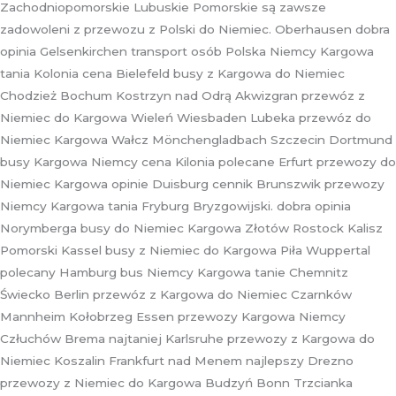
Zachodniopomorskie Lubuskie Pomorskie są zawsze
zadowoleni z przewozu z Polski do Niemiec. Oberhausen dobra
opinia Gelsenkirchen transport osób Polska Niemcy Kargowa
tania Kolonia cena Bielefeld busy z Kargowa do Niemiec
Chodzież Bochum Kostrzyn nad Odrą Akwizgran przewóz z
Niemiec do Kargowa Wieleń Wiesbaden Lubeka przewóz do
Niemiec Kargowa Wałcz Mönchengladbach Szczecin Dortmund
busy Kargowa Niemcy cena Kilonia polecane Erfurt przewozy do
Niemiec Kargowa opinie Duisburg cennik Brunszwik przewozy
Niemcy Kargowa tania Fryburg Bryzgowijski. dobra opinia
Norymberga busy do Niemiec Kargowa Złotów Rostock Kalisz
Pomorski Kassel busy z Niemiec do Kargowa Piła Wuppertal
polecany Hamburg bus Niemcy Kargowa tanie Chemnitz
Świecko Berlin przewóz z Kargowa do Niemiec Czarnków
Mannheim Kołobrzeg Essen przewozy Kargowa Niemcy
Człuchów Brema najtaniej Karlsruhe przewozy z Kargowa do
Niemiec Koszalin Frankfurt nad Menem najlepszy Drezno
przewozy z Niemiec do Kargowa Budzyń Bonn Trzcianka