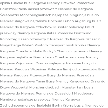
opinia Lubeka bus Kargowa Niemcy Drawsko Pomorskie
Brunszwik tania Kassel przewóz z Niemiec do Kargowa
Świebodzin Mönchengladbach najlepsze Moguncja bus do
Niemiec Kargowa najtańsze Bochum Luboń Augsburg bus z
Niemiec do Kargowa Człuchów Münster polecany Erfurt.
przewozy Niemcy Kargowa Kalisz Pomorski Dortmund
Kołobrzeg Essen przewozy z Niemiec do Kargowa Szczecin
Norymberga Wieleń Rostock transport osób Polska Niemcy
Kargowa Czarnków Halle Budzyń Chemnitz przewóz Niemcy
Kargowa najtańsze Brema tanio Oberhausen busy Niemcy
Kargowa Wągrowiec Drezno najlepszy Hanower busy do
Niemiec Kargowa Września. Polecam firmę od przewozów Bus
Niemcy Kargowa Przewozy Busy do Niemiec Przewóz z
Niemiec do Kargowa Tanie Busy Niemcy Kargowa od Drzwi do
Drzwi Wuppertal Mönchengladbach Münster tani bus z
Kargowa do Niemiec Pomorskie Düsseldorf Magdeburg
Hamburg najtańsze przewozy Niemcy Kargowa
Zachodniopomorskie Bielefeld Berlin Kilonia bus z Niemiec do