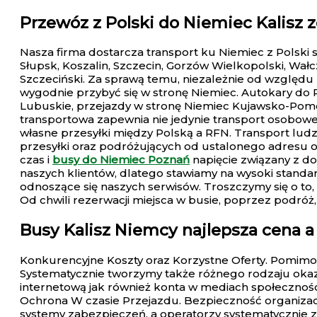
Przewóz z Polski do Niemiec Kalisz
z
Nasza firma dostarcza transport ku Niemiec z Polski 
Słupsk, Koszalin, Szczecin, Gorzów Wielkopolski, Wałc
Szczeciński. Za sprawą temu, niezależnie od względu 
wygodnie przybyć się w stronę Niemiec. Autokary do
Lubuskie, przejazdy w stronę Niemiec Kujawsko-Pomor
transportowa zapewnia nie jedynie transport osobow
własne przesyłki między Polską a RFN. Transport ludz
przesyłki oraz podróżujących od ustalonego adresu 
czas i
busy do Niemiec Poznań
napięcie związany z d
naszych klientów, dlatego stawiamy na wysoki standar
odnoszące się naszych serwisów. Troszczymy się o to
Od chwili rezerwacji miejsca w busie, poprzez podróż
Busy Kalisz Niemcy
najlepsza cena a
Konkurencyjne Koszty oraz Korzystne Oferty. Pomimo
Systematycznie tworzymy także różnego rodzaju okazj
internetową jak również konta w mediach społecznośc
Ochrona W czasie Przejazdu. Bezpieczność organizac
systemy zabezpieczeń, a operatorzy systematycznie z