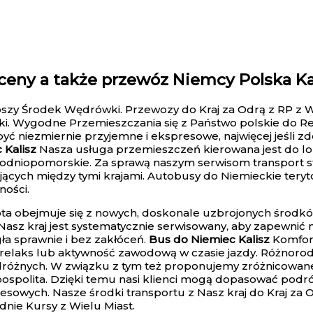
eny a także przewóz Niemcy Polska Kal
lepszy Środek Wędrówki. Przewozy do Kraj za Odrą z RP 
. Wygodne Przemieszczania się z Państwo polskie do Re
yć niezmiernie przyjemne i ekspresowe, najwięcej jeśli 
 Kalisz
Nasza usługa przemieszczeń kierowana jest do lo
niopomorskie. Za sprawą naszym serwisom transport staje
ych między tymi krajami. Autobusy do Niemieckie terytor
ości.
ota obejmuje się z nowych, doskonale uzbrojonych środk
sz kraj jest systematycznie serwisowany, aby zapewnić n
ła sprawnie i bez zakłóceń.
Bus do Niemiec Kalisz
Komfort
 na relaks lub aktywność zawodową w czasie jazdy. Różno
dróżnych. W związku z tym też proponujemy zróżnicowane
pospolita. Dzięki temu nasi klienci mogą dopasować podró
sowych. Nasze środki transportu z Nasz kraj do Kraj za 
ie Kursy z Wielu Miast.