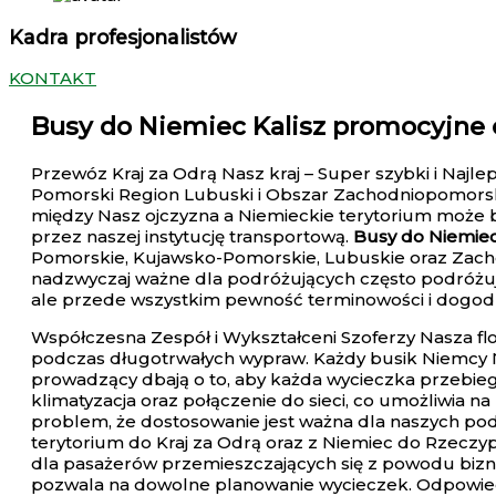
Kadra profesjonalistów
KONTAKT
Busy do Niemiec Kalisz
promocyjne c
Przewóz Kraj za Odrą Nasz kraj – Super szybki i Naj
Pomorski Region Lubuski i Obszar Zachodniopomorski
między Nasz ojczyzna a Niemieckie terytorium może b
przez naszej instytucję transportową.
Busy do Niemiec
Pomorskie, Kujawsko-Pomorskie, Lubuskie oraz Zachod
nadzwyczaj ważne dla podróżujących często podróżując
ale przede wszystkim pewność terminowości i dogodn
Współczesna Zespół i Wykształceni Szoferzy Nasza fl
podczas długotrwałych wypraw. Każdy busik Niemcy Na
prowadzący dbają o to, aby każda wycieczka przebieg
klimatyzacja oraz połączenie do sieci, co umożliwia
problem, że dostosowanie jest ważna dla naszych po
terytorium do Kraj za Odrą oraz z Niemiec do Rzeczy
dla pasażerów przemieszczających się z powodu bizne
pozwala na dowolne planowanie wycieczek. Odpowiedn