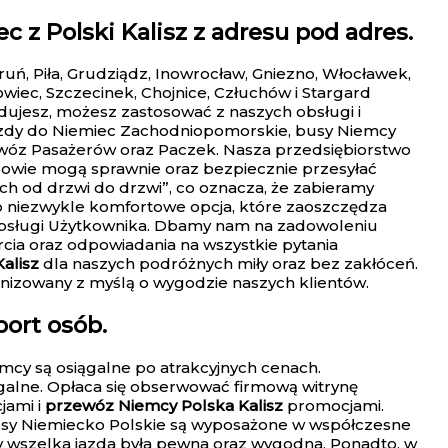
 z Polski Kalisz z adresu pod adres.
uń, Piła, Grudziądz, Inowrocław, Gniezno, Włocławek,
owiec, Szczecinek, Chojnice, Człuchów i Stargard
dujesz, możesz zastosować z naszych obsługi i
jazdy do Niemiec Zachodniopomorskie, busy Niemcy
zewóz Pasażerów oraz Paczek. Nasza przedsiębiorstwo
rowie mogą sprawnie oraz bezpiecznie przesyłać
ch od drzwi do drzwi”, co oznacza, że zabieramy
o niezwykle komfortowe opcja, które zaoszczędza
Obsługi Użytkownika. Dbamy nam na zadowoleniu
rcia oraz odpowiadania na wszystkie pytania
alisz
dla naszych podróżnych miły oraz bez zakłóceń.
anizowany z myślą o wygodzie naszych klientów.
port osób.
cy są osiągalne po atrakcyjnych cenach.
ągalne. Opłaca się obserwować firmową witrynę
jami i
przewóz Niemcy Polska Kalisz
promocjami.
busy Niemiecko Polskie są wyposażone w współczesne
by wszelka jazda była pewna oraz wygodna. Ponadto, w