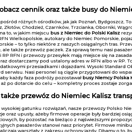
obacz cennik oraz także busy do Niemiec
spośród różnych ośrodków, jak jak Poznań, Bydgoszcz, Tor
z, Złotów, Chodzież, Czarnków, Trzcianka, Oborniki, Wągr
na to, w jakim miejscu
bus z Niemiec do Polski Kalisz
rezy
 RFN Wielkopolskie, autokary do Niemiec Pomorskie, po
skie – to tylko niektóre z naszych osiągalnych tras. Pr
e, ale także przewóz paczek. Za sprawą temu nasi pasaże
i RP RFN i przewozy przesyłek mają miejsce się na zasada
oraz dostarczamy pod ustalony adres w RFN albo w RP. T
odatkowymi przesiadkami i dojazdami. Wysoki Standard 
d serwisu. Nasi personel są ciągle przygotowani do wspa
, aby każdy faza podróży pozostawał
busy Niemcy Polska K
, aż po dotarcie do celu – kompletny proces zostaje zorg
 także przewóz do Niemiec Kalisz trans
 wysokiej gatunku rozwiązań, nasze przewozy Polsko Niem
e oraz upusty, ażeby firmowe operacje były bardziej osi
iowych, by pozostać na bieżąco z najświeższymi propozyc
yjnych pasażerów stanowi nasz priorytet. Firmowe mini
aliczają warsztaty z zakresu ochrony jazdy. Dbamy o to, 