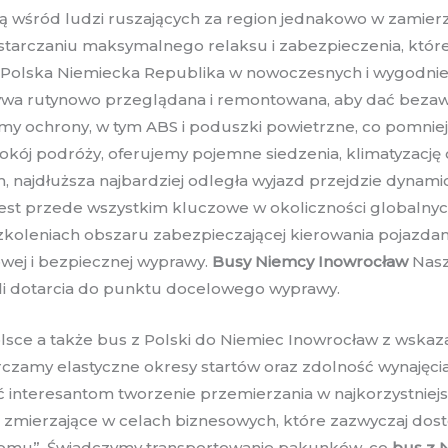
cją wśród ludzi ruszających za region jednakowo w zamier
tarczaniu maksymalnego relaksu i zabezpieczenia, które
b Polska Niemiecka Republika w nowoczesnych i wygodnie
bywa rutynowo przeglądana i remontowana, aby dać bezawa
 ochrony, w tym ABS i poduszki powietrzne, co pomnie
pokój podróży, oferujemy pojemne siedzenia, klimatyzacj
, najdłuższa najbardziej odległa wyjazd przejdzie dynami
jest przede wszystkim kluczowe w okoliczności globalny
 szkoleniach obszaru zabezpieczającej kierowania pojazdam
wej i bezpiecznej wyprawy.
Busy Niemcy Inowrocław
Nasz 
li dotarcia do punktu docelowego wyprawy.
olsce a także bus z Polski do Niemiec Inowrocław z wska
czamy elastyczne okresy startów oraz zdolność wynajęci
ć interesantom tworzenie przemierzania w najkorzystni
i zmierzające w celach biznesowych, które zazwyczaj dos
omu”. Świadczymy transportowanie pakunków, co
bus z 