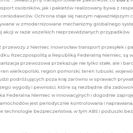
 transport osobników, jak i pakietów realizowany bywa z r
ceniodawców. Ochrona staje się naszym najważniejszym c
atrywane w zmodernizowane mechanizmy globalnego syste
ej akcji w razie wszelkich nieprzewidzianych przypadków.
ż przewozy z Niemiec Inowrocław transport przesyłek i p
rodku Rzeczpospolitą a Republiką Federalną Niemiec, są
anizacja przewozowa przekazuje nie tylko stałe, ale i b
teren wielkopolski, region pomorski, teren lubuski, wo
ludzi podróżujących poza kraj zarówno w sprawach prywat
ego wygody i pewności, które są niezbędne dla zadowolen
a Federalna Niemiec w innowacyjnych i dogodnie zaproj
mochodów jest periodycznie kontrolowana i naprawiana, 
e technologie bezpieczeństwa, w tym ABS i poduszki bez