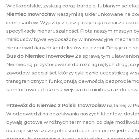
Wielkopolskie, zyskują coraz bardziej lubianym selek
Niemiec Inowrocław
Naszymi są ukierunkowane na dos
interesantów. Wyjazdy z naszą instytucją oznacza osó
specyfikacje nienaruszalności. Flota naszym maszyn 
minibusów bywa wyposażony w innowacyjne mechanizmy
nieprzewidzianych kontekstów na jezdni. Dbając o o s
Bus do Niemiec Inowrocław
Za sprawą tym ułatwieniom
Niemiec są przystosowane do rozciągniętych dróg, co 
zawodowi specjaliści, którzy cyklicznie uczestniczą w
transgranicznych funkcjonują pewnością bezproblemo
komfortowo od okresu wejścia do minibusa aż do chwi
Przewóz do Niemiec z Polski Inowrocław
najtaniej w P
W odpowiedzi na oczekiwania naszych klientów, dostar
bywają gotowe w różnych terminach, co daje możliwoś
okazuje się w szczególności doceniana przez jednostk
proponuje propozycję kursu pakunków „z domu do d