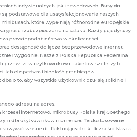
zeniach indywidualnych, jak i zawodowych.
Busy do
 są podstawowe dla usatysfakcjonowania naszych
 minibusach, które wypełniają różnorodne europejskie
ryjność i zabezpieczenie na szlaku. Każdy pojedynczy
jsza prawdopodobieństwo w okoliczności
ę oraz dostępność do łącze bezprzewodowe internet.
cznie i wygodnie. Nasze z Polska Republika Federalna
ch przewozów użytkowników i pakietów. szoferzy to
i. Ich ekspertyza i biegłość przebiegów
dba o to, aby wszystkie użytkownik czuł się solidnie i
zanego adresu na adres.
a krzeseł internetowo. mikrobusy Polska kraj Goethego
ejszym dla użytkowników momencie. Ta dostosowanie
tosowywać własne do fluktuujących okoliczności. Nasza
Niemiec Inowrocław
jest realne za sprawą naszej