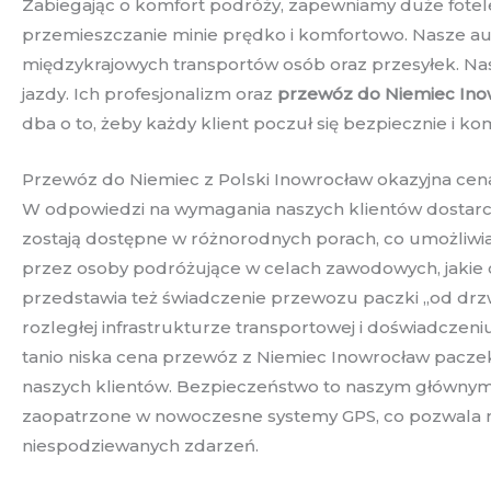
Zabiegając o komfort podróży, zapewniamy duże fotele
przemieszczanie minie prędko i komfortowo. Nasze au
międzykrajowych transportów osób oraz przesyłek. Nas
jazdy. Ich profesjonalizm oraz
przewóz do Niemiec Ino
dba o to, żeby każdy klient poczuł się bezpiecznie 
Przewóz do Niemiec z Polski Inowrocław okazyjna cena
W odpowiedzi na wymagania naszych klientów dostarc
zostają dostępne w różnorodnych porach, co umożliwia
przez osoby podróżujące w celach zawodowych, jakie
przedstawia też świadczenie przewozu paczki „od drzw
rozległej infrastrukturze transportowej i doświadczen
tanio niska cena przewóz z Niemiec Inowrocław paczek
naszych klientów. Bezpieczeństwo to naszym głównym 
zaopatrzone w nowoczesne systemy GPS, co pozwala na 
niespodziewanych zdarzeń.