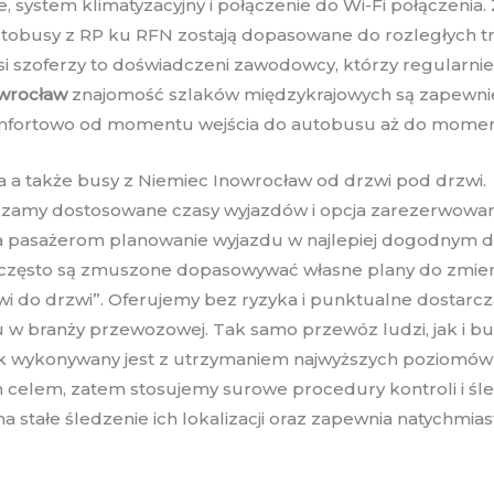
, system klimatyzacyjny i połączenie do Wi-Fi połączeni
tobusy z RP ku RFN zostają dopasowane do rozległych tr
i szoferzy to doświadczeni zawodowcy, którzy regularnie
wrocław
znajomość szlaków międzykrajowych są zapewnie
i komfortowo od momentu wejścia do autobusu aż do momen
 a także busy z Niemiec Inowrocław od drzwi pod drzwi.
zamy dostosowane czasy wyjazdów i opcja zarezerwowani
 pasażerom planowanie wyjazdu w najlepiej dogodnym dla
 często są zmuszone dopasowywać własne plany do zmien
i do drzwi”. Oferujemy bez ryzyka i punktualne dostarcza
iu w branży przewozowej. Tak samo przewóz ludzi, jak i 
 wykonywany jest z utrzymaniem najwyższych poziomów ja
celem, zatem stosujemy surowe procedury kontroli i śled
stałe śledzenie ich lokalizacji oraz zapewnia natychmias