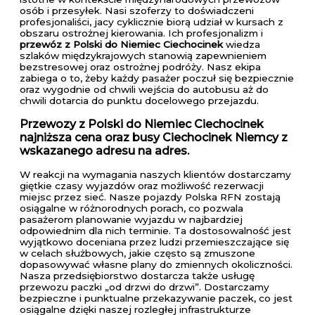
osób i przesyłek. Nasi szoferzy to doświadczeni
profesjonaliści, jacy cyklicznie biorą udział w kursach z
obszaru ostrożnej kierowania. Ich profesjonalizm i
przewóz z Polski do Niemiec Ciechocinek
wiedza
szlaków międzykrajowych stanowią zapewnieniem
bezstresowej oraz ostrożnej podróży. Nasz ekipa
zabiega o to, żeby każdy pasażer poczuł się bezpiecznie
oraz wygodnie od chwili wejścia do autobusu aż do
chwili dotarcia do punktu docelowego przejazdu.
Przewozy z Polski do Niemiec Ciechocinek
najniższa cena oraz busy Ciechocinek Niemcy z
wskazanego adresu na adres.
W reakcji na wymagania naszych klientów dostarczamy
giętkie czasy wyjazdów oraz możliwość rezerwacji
miejsc przez sieć. Nasze pojazdy Polska RFN zostają
osiągalne w różnorodnych porach, co pozwala
pasażerom planowanie wyjazdu w najbardziej
odpowiednim dla nich terminie. Ta dostosowalność jest
wyjątkowo doceniana przez ludzi przemieszczające się
w celach służbowych, jakie często są zmuszone
dopasowywać własne plany do zmiennych okoliczności.
Nasza przedsiębiorstwo dostarcza także usługę
przewozu paczki „od drzwi do drzwi”. Dostarczamy
bezpieczne i punktualne przekazywanie paczek, co jest
osiągalne dzięki naszej rozległej infrastrukturze