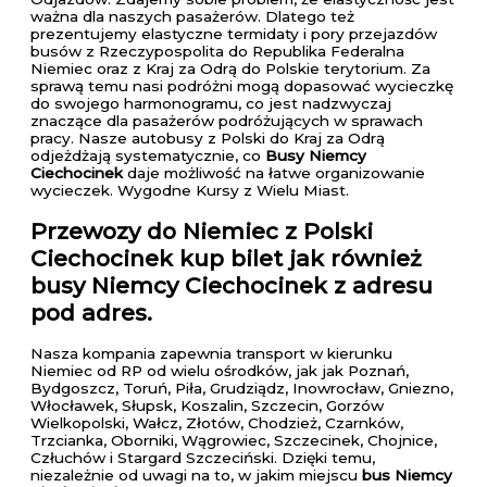
ważna dla naszych pasażerów. Dlatego też
prezentujemy elastyczne termidaty i pory przejazdów
busów z Rzeczypospolita do Republika Federalna
Niemiec oraz z Kraj za Odrą do Polskie terytorium. Za
sprawą temu nasi podróżni mogą dopasować wycieczkę
do swojego harmonogramu, co jest nadzwyczaj
znaczące dla pasażerów podróżujących w sprawach
pracy. Nasze autobusy z Polski do Kraj za Odrą
odjeżdżają systematycznie, co
Busy Niemcy
Ciechocinek
daje możliwość na łatwe organizowanie
wycieczek. Wygodne Kursy z Wielu Miast.
Przewozy do Niemiec z Polski
Ciechocinek
kup bilet jak również
busy Niemcy Ciechocinek z adresu
pod adres.
Nasza kompania zapewnia transport w kierunku
Niemiec od RP od wielu ośrodków, jak jak Poznań,
Bydgoszcz, Toruń, Piła, Grudziądz, Inowrocław, Gniezno,
Włocławek, Słupsk, Koszalin, Szczecin, Gorzów
Wielkopolski, Wałcz, Złotów, Chodzież, Czarnków,
Trzcianka, Oborniki, Wągrowiec, Szczecinek, Chojnice,
Człuchów i Stargard Szczeciński. Dzięki temu,
niezależnie od uwagi na to, w jakim miejscu
bus Niemcy