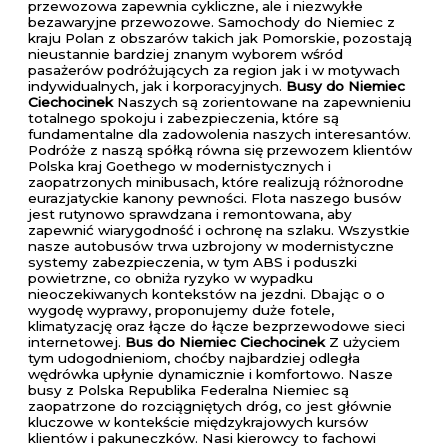
przewozowa zapewnia cykliczne, ale i niezwykłe
bezawaryjne przewozowe. Samochody do Niemiec z
kraju Polan z obszarów takich jak Pomorskie, pozostają
nieustannie bardziej znanym wyborem wśród
pasażerów podróżujących za region jak i w motywach
indywidualnych, jak i korporacyjnych.
Busy do Niemiec
Ciechocinek
Naszych są zorientowane na zapewnieniu
totalnego spokoju i zabezpieczenia, które są
fundamentalne dla zadowolenia naszych interesantów.
Podróże z naszą spółką równa się przewozem klientów
Polska kraj Goethego w modernistycznych i
zaopatrzonych minibusach, które realizują różnorodne
eurazjatyckie kanony pewności. Flota naszego busów
jest rutynowo sprawdzana i remontowana, aby
zapewnić wiarygodność i ochronę na szlaku. Wszystkie
nasze autobusów trwa uzbrojony w modernistyczne
systemy zabezpieczenia, w tym ABS i poduszki
powietrzne, co obniża ryzyko w wypadku
nieoczekiwanych kontekstów na jezdni. Dbając o o
wygodę wyprawy, proponujemy duże fotele,
klimatyzację oraz łącze do łącze bezprzewodowe sieci
internetowej.
Bus do Niemiec Ciechocinek
Z użyciem
tym udogodnieniom, choćby najbardziej odległa
wędrówka upłynie dynamicznie i komfortowo. Nasze
busy z Polska Republika Federalna Niemiec są
zaopatrzone do rozciągniętych dróg, co jest głównie
kluczowe w kontekście międzykrajowych kursów
klientów i pakuneczków. Nasi kierowcy to fachowi