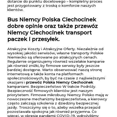
dotarcie do punktu docelowego – kompletny proces
jest przygotowany z troską o komforcie naszych
klientów.
Bus Niemcy Polska Ciechocinek
dobre opinie oraz także przewóz
Niemcy Ciechocinek transport
paczek i przesyłek.
Atrakcyjne Koszty i Atrakcyjne Oferty. Niezależnie od
wysokiej jakości serwisów, własne transporty Polskie
Niemiecko są oferowane po atrakcyjnych cenach.
Regularnie organizujemy również wszelakie kampanie
jak również zniżki, by firmowe serwisy były jeszcze
bardziej dostępne. Warto obserwować naszą stronę
internetową a także konta na platformach
społecznościowych, by być na czasie z najświeższymi
okazjami i
przewóz Polska Niemcy Ciechocinek
kampaniami. Bezpieczeństwo W trakcie Podróży.
Bezpieczność firmowych klientów jest naszym
priorytetem. Firmowe mikrobusy Niemcy Polsko mają w
nowoczesne mechanizmy bezpieczeństwa, a kierowcy
często zaliczają szkolenia z dziedziny bezpiecznej
jazdy. Troszczymy się o to, ażeby wszelka przejazd
pozostawała spokojna jak również przyjemna. Co
więcej, w okresie pandemii COVID-19, wdrożyliśmy