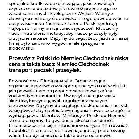
specjalne środki zabezpieczające, jakie zawierają
czyszczenie pojazdów jak również przestrzeganie
zasad sanitarnych. Ekologiczne Wyjścia Wiemy z
obowiązku ochrony środowiska, z tego powodu własne
busy w kierunku Niemiec z terenu Polski spełniają
najlepsze normy emisji zanieczyszczeń. Kładziemy
nacisk na zielone metody, aby nasze przesyły były
przyjazne naturze. Dążymy do tego, żeby jazda z naszą
firmą było zarówno wygodne, ale i przyjazne
środowisku.
Przewóz z Polski do Niemiec Ciechocinek niska
cena a także bus z Niemiec Ciechocinek
transport paczek i przesyłek.
Pewność oraz Długa praktyka. Organizacyjna
organizacja przewozowa operuje na rynku od wielu lat,
jaki pozwala nam na proponowanie rozwiązań w
znakomitym standardzie. Uwierzyło nam już wielu
klientów, korzystających regularnie z naszych
przewozów. Dążymy do ciągłego doskonalenia naszych
zasięgów, ażeby spełniać wymagania nawet szczególnie
wymagających klientów. Minibusy z Polski do Niemiec,
które oferujemy, to gwarancja jakości i solidności.
Przemieszczanie się minibusami w obrębie RP i również
Republiką Niemiecką stanowi najbardziej preferowany
wariant do dynamiczne a także bezproblemowe