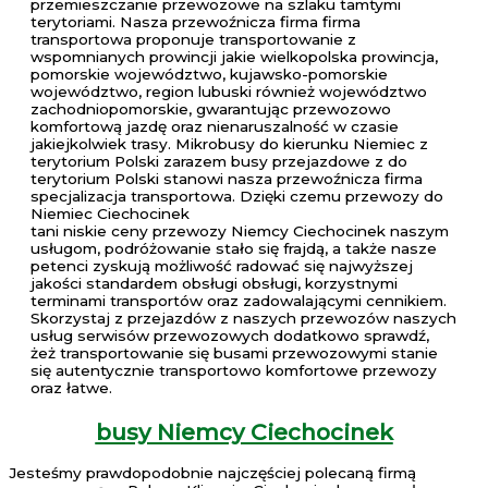
przemieszczanie przewozowe na szlaku tamtymi
terytoriami. Nasza przewoźnicza firma firma
transportowa proponuje transportowanie z
wspomnianych prowincji jakie wielkopolska prowincja,
pomorskie województwo, kujawsko-pomorskie
województwo, region lubuski również województwo
zachodniopomorskie, gwarantując przewozowo
komfortową jazdę oraz nienaruszalność w czasie
jakiejkolwiek trasy. Mikrobusy do kierunku Niemiec z
terytorium Polski zarazem busy przejazdowe z do
terytorium Polski stanowi nasza przewoźnicza firma
specjalizacja transportowa. Dzięki czemu przewozy do
Niemiec Ciechocinek
tani niskie ceny przewozy Niemcy Ciechocinek naszym
usługom, podróżowanie stało się frajdą, a także nasze
petenci zyskują możliwość radować się najwyższej
jakości standardem obsługi obsługi, korzystnymi
terminami transportów oraz zadowalającymi cennikiem.
Skorzystaj z przejazdów z naszych przewozów naszych
usług serwisów przewozowych dodatkowo sprawdź,
żeż transportowanie się busami przewozowymi stanie
się autentycznie transportowo komfortowe przewozy
oraz łatwe.
busy Niemcy Ciechocinek
Jesteśmy prawdopodobnie najczęściej polecaną firmą