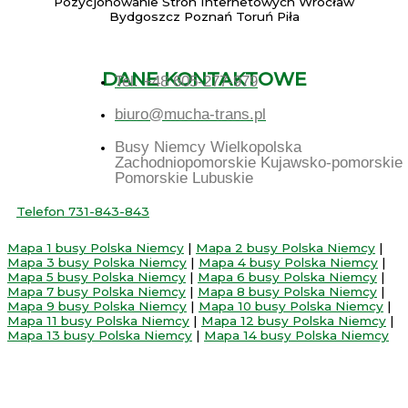
Pozycjonowanie Stron Internetowych Wrocław
Bydgoszcz Poznań Toruń Piła
DANE KONTAKTOWE
Tel. +48 605-277-979
biuro@mucha-trans.pl
Busy Niemcy Wielkopolska
Zachodniopomorskie Kujawsko-pomorskie
Pomorskie Lubuskie
Telefon 731-843-843
Mapa 1 busy Polska Niemcy
|
Mapa 2 busy Polska Niemcy
|
Mapa 3 busy Polska Niemcy
|
Mapa 4 busy Polska Niemcy
|
Mapa 5 busy Polska Niemcy
|
Mapa 6 busy Polska Niemcy
|
Mapa 7 busy Polska Niemcy
|
Mapa 8 busy Polska Niemcy
|
Mapa 9 busy Polska Niemcy
|
Mapa 10 busy Polska Niemcy
|
Mapa 11 busy Polska Niemcy
|
Mapa 12 busy Polska Niemcy
|
Mapa 13 busy Polska Niemcy
|
Mapa 14 busy Polska Niemcy