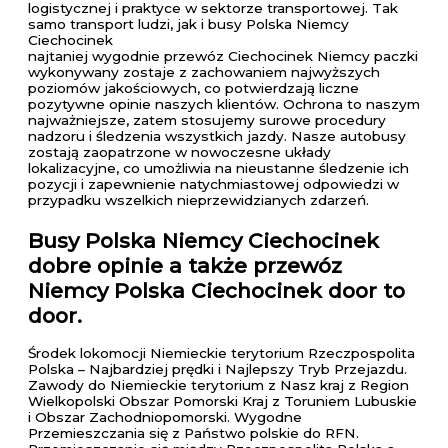
logistycznej i praktyce w sektorze transportowej. Tak
samo transport ludzi, jak i busy Polska Niemcy
Ciechocinek
najtaniej wygodnie przewóz Ciechocinek Niemcy paczki
wykonywany zostaje z zachowaniem najwyższych
poziomów jakościowych, co potwierdzają liczne
pozytywne opinie naszych klientów. Ochrona to naszym
najważniejsze, zatem stosujemy surowe procedury
nadzoru i śledzenia wszystkich jazdy. Nasze autobusy
zostają zaopatrzone w nowoczesne układy
lokalizacyjne, co umożliwia na nieustanne śledzenie ich
pozycji i zapewnienie natychmiastowej odpowiedzi w
przypadku wszelkich nieprzewidzianych zdarzeń.
Busy Polska Niemcy Ciechocinek
dobre opinie a także przewóz
Niemcy Polska Ciechocinek door to
door.
Środek lokomocji Niemieckie terytorium Rzeczpospolita
Polska – Najbardziej prędki i Najlepszy Tryb Przejazdu.
Zawody do Niemieckie terytorium z Nasz kraj z Region
Wielkopolski Obszar Pomorski Kraj z Toruniem Lubuskie
i Obszar Zachodniopomorski. Wygodne
Przemieszczania się z Państwo polskie do RFN.