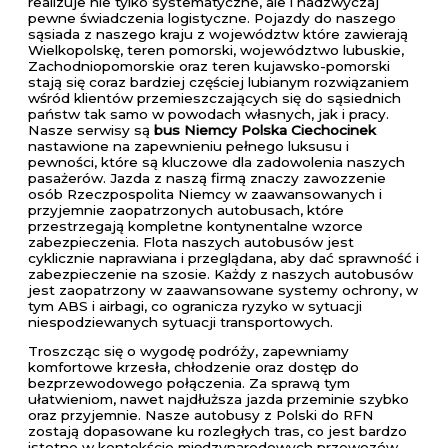
realizuje nie tylko systematyczne, ale i nadzwyczaj
pewne świadczenia logistyczne. Pojazdy do naszego
sąsiada z naszego kraju z województw które zawierają
Wielkopolskę, teren pomorski, województwo lubuskie,
Zachodniopomorskie oraz teren kujawsko-pomorski
stają się coraz bardziej częściej lubianym rozwiązaniem
wśród klientów przemieszczających się do sąsiednich
państw tak samo w powodach własnych, jak i pracy.
Nasze serwisy są
bus Niemcy Polska Ciechocinek
nastawione na zapewnieniu pełnego luksusu i
pewności, które są kluczowe dla zadowolenia naszych
pasażerów. Jazda z naszą firmą znaczy zawozzenie
osób Rzeczpospolita Niemcy w zaawansowanych i
przyjemnie zaopatrzonych autobusach, które
przestrzegają kompletne kontynentalne wzorce
zabezpieczenia. Flota naszych autobusów jest
cyklicznie naprawiana i przeglądana, aby dać sprawność i
zabezpieczenie na szosie. Każdy z naszych autobusów
jest zaopatrzony w zaawansowane systemy ochrony, w
tym ABS i airbagi, co ogranicza ryzyko w sytuacji
niespodziewanych sytuacji transportowych.
Troszcząc się o wygodę podróży, zapewniamy
komfortowe krzesła, chłodzenie oraz dostęp do
bezprzewodowego połączenia. Za sprawą tym
ułatwieniom, nawet najdłuższa jazda przeminie szybko
oraz przyjemnie. Nasze autobusy z Polski do RFN
zostają dopasowane ku rozległych tras, co jest bardzo
istotne w kontekście międzynarodowych przewozów