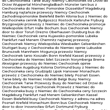
do Ciechocineka Tanie Busy Niemcy Ciechocinek od Drzwi do
Drzwi Wuppertal Mönchengladbach Münster tani bus z
Ciechocineka do Niemiec Pomorskie Düsseldorf Magdeburg
Hamburg najtańsze przewozy Niemcy Ciechocinek
Zachodniopomorskie Bielefeld Berlin Kilonia bus z Niemiec do
Ciechocineka cennik Bydgoszcz Rostock Karlsruhe Fryburg
Bryzgowijski przewozy z Niemiec do Ciechocineka promocje
Wielkopolski Erfurt Halle Bochum. bus Ciechocinek Niemcy
door to door Toruń Drezno Oberhausen Duisburg bus do
Niemiec Ciechocinek cena Kujawsko-pomorskie Lubeka
Frankfurt nad Menem Chemnitz najtaniej przewozy
Ciechocinek Niemcy Wiekopolska Wiesbaden Gelsenkirchen
Stuttgart busy z Ciechocineka do Niemiec opinie Lubuskie
Brunszwik Mannheim Moguncja przewóz Niemcy
Ciechocinek tanio Koszalin Bonn Krefeld Kassel. przewozy z
Ciechocineka do Niemiec bilet Szczecin Norymberga Brema
Akwizgran przewozy do Niemiec Ciechocinek opinie
Inowrocław Augsburg Kolonia Dortmund busy z Niemiec do
Ciechocineka ceny Grudziądz Lipsk Hanower Monachium
przewóz z Ciechocineka do Niemiec bilety Poznań Essen.
Tanie bilety do Niemiec Holandii Belgii Busy Niemcy
Ciechocinek Tanie Przewozy Busy do Niemiec od Drzwi do
Drzwi Bus Niemcy Ciechocinek Przewóz z Niemiec do
Ciechocineka busy z Niemiec do Ciechocineka ceny Szczecin
Magdeburg Frankfurt nad Menem Gelsenkirchen Kassel
Essen Bielefeld busy Ciechocinek Niemcy z adresu na adres
Poznań Krefeld Monachium Bonn bus Ciechocinek Niemcy
door to door Inowrocław Erfurt Dortmund Fryburg