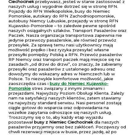
Ciechocinek
przebywasz, jesteś w stanie zastosować z
naszych usług i wygodnie dotrzeć się w stronę RFN.
Pojazdy do RFN Wielkopolskie, busy do Niemiec
Pomorskie, autokary do RFN Zachodniopomorskie,
autobusy Niemcy Lubuskie, przejazdy w stronę RFN
Kujawsko-Pomorskie – to zaledwie pewne spośród
naszych osiągalnych szlaków. Transport Pasażerów oraz
Paczek. Nasza organizacja transportowa zapewnia nie
jedynie przewozy pasażerskie, ale również przewóz
przesyłek. Za sprawą temu nasi użytkownicy mają
możliwość prędko i bez ryzyka przesyłać własne
przesyłki pomiędzy Polską a RFN. Przewóz pasażerów
RP Niemcy oraz transport paczek mają miejsce się na
zasadach „od drzwi do drzwi”, co znaczy, że zabieramy
przesyłki oraz pasażerów z ustalonego adresu oraz
dowożymy do wskazany adres w Niemczech lub w
Polsce. To niezwykle komfortowe możliwość, jakie
zaoszczędza czas i
busy do Niemiec Kujawsko-
Pomorskie
stres związany z innymi zmianami i
przejazdami. Najwyższy Poziom Obsługi Klienta. Zależy
nam na satysfakcji naszych klientów, zatem stawiamy
na najwyższy standard serwisu. Nasi personel zostają
ciągle gotowi do wsparcia oraz odpowiadania na
wszelkie zapytania odnoszące się naszych usług.
Troszczymy się o to, aby każdy etap wyjazdu
pozostawał
busy z Niemiec Ciechocinek
dla naszych
pasażerów przyjemny oraz bez zakłóceń. Począwszy od
chwili rezerwacji miejsca w busie, przez jazdę, aż po