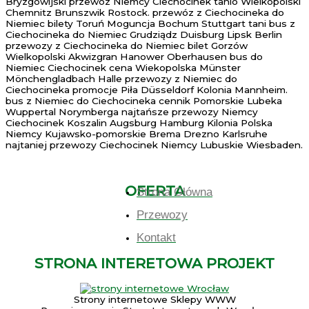
Bryzgowijski przewóz Niemcy Ciechocinek tanio Wielkopolski
Chemnitz Brunszwik Rostock. przewóz z Ciechocineka do
Niemiec bilety Toruń Moguncja Bochum Stuttgart tani bus z
Ciechocineka do Niemiec Grudziądz Duisburg Lipsk Berlin
przewozy z Ciechocineka do Niemiec bilet Gorzów
Wielkopolski Akwizgran Hanower Oberhausen bus do
Niemiec Ciechocinek cena Wiekopolska Münster
Mönchengladbach Halle przewozy z Niemiec do
Ciechocineka promocje Piła Düsseldorf Kolonia Mannheim.
bus z Niemiec do Ciechocineka cennik Pomorskie Lubeka
Wuppertal Norymberga najtańsze przewozy Niemcy
Ciechocinek Koszalin Augsburg Hamburg Kilonia Polska
Niemcy Kujawsko-pomorskie Brema Drezno Karlsruhe
najtaniej przewozy Ciechocinek Niemcy Lubuskie Wiesbaden.
OFERTA
Strona Główna
Przewozy
Kontakt
STRONA INTERETOWA PROJEKT
Strony internetowe Sklepy WWW