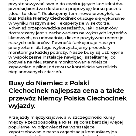
przystosowywać swoje do ewoluujących kontekstów.
przedsiębiorstwo dostarcza propozycję kursu paczek
„door-to-door”. Realizujemy terminowe przesyłek, co
bus Polska Niemcy Ciechocinek
okazuje się wykonalne
w wyniku naszym sieci i ekspertyzie w sektorze.
Również przeprowadzka pasażerów, jak i pakunków
dostarczany jest z zachowaniem najwyższych kryteriów
klasowych, co udowadniają liczne pozytywne recenzje
naszych odbiorców. Pewność funkcjonuje naszym
priorytetem, dlatego wykorzystujemy procedury
monitoringu każdej podróży. Nasze busy są uzbrojone
w współczesne instalacje nawigacji satelitarnej, co
pozwala na nieustanne monitorowanie miejsca i
zapewnienie pilnej odzewu w kontekście wszelkich
nieplanowanych zdarzeń.
Busy do Niemiec z Polski
Ciechocinek
najlepsza cena a także
przewóz Niemcy Polska Ciechocinek
wyjazdy.
Przejazdy międzykrajowe, a w szczególności kursy
między Rzeczpospolitą a RFN, są coraz bardziej więcej
popularne. W odpowiedzi na wzrastające
zapotrzebowanie nasza organizacja komunikacyjna