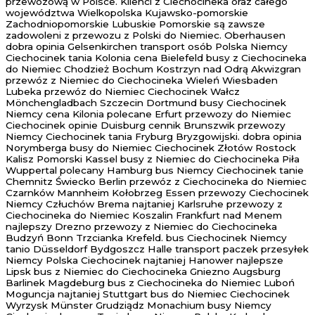
przewozową w Polsce. Klienci z Ciechocineka oraz całego
województwa Wielkopolska Kujawsko-pomorskie
Zachodniopomorskie Lubuskie Pomorskie są zawsze
zadowoleni z przewozu z Polski do Niemiec. Oberhausen
dobra opinia Gelsenkirchen transport osób Polska Niemcy
Ciechocinek tania Kolonia cena Bielefeld busy z Ciechocineka
do Niemiec Chodzież Bochum Kostrzyn nad Odrą Akwizgran
przewóz z Niemiec do Ciechocineka Wieleń Wiesbaden
Lubeka przewóz do Niemiec Ciechocinek Wałcz
Mönchengladbach Szczecin Dortmund busy Ciechocinek
Niemcy cena Kilonia polecane Erfurt przewozy do Niemiec
Ciechocinek opinie Duisburg cennik Brunszwik przewozy
Niemcy Ciechocinek tania Fryburg Bryzgowijski. dobra opinia
Norymberga busy do Niemiec Ciechocinek Złotów Rostock
Kalisz Pomorski Kassel busy z Niemiec do Ciechocineka Piła
Wuppertal polecany Hamburg bus Niemcy Ciechocinek tanie
Chemnitz Świecko Berlin przewóz z Ciechocineka do Niemiec
Czarnków Mannheim Kołobrzeg Essen przewozy Ciechocinek
Niemcy Człuchów Brema najtaniej Karlsruhe przewozy z
Ciechocineka do Niemiec Koszalin Frankfurt nad Menem
najlepszy Drezno przewozy z Niemiec do Ciechocineka
Budzyń Bonn Trzcianka Krefeld. bus Ciechocinek Niemcy
tanio Düsseldorf Bydgoszcz Halle transport paczek przesyłek
Niemcy Polska Ciechocinek najtaniej Hanower najlepsze
Lipsk bus z Niemiec do Ciechocineka Gniezno Augsburg
Barlinek Magdeburg bus z Ciechocineka do Niemiec Luboń
Moguncja najtaniej Stuttgart bus do Niemiec Ciechocinek
Wyrzysk Münster Grudziądz Monachium busy Niemcy