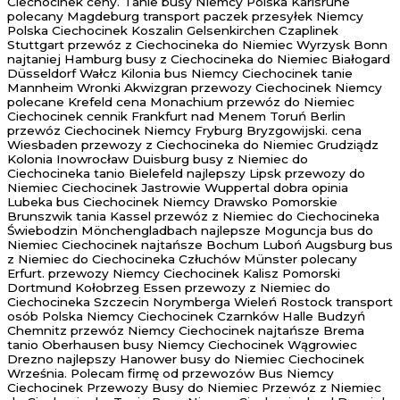
Ciechocinek ceny. Tanie busy Niemcy Polska Karlsruhe
polecany Magdeburg transport paczek przesyłek Niemcy
Polska Ciechocinek Koszalin Gelsenkirchen Czaplinek
Stuttgart przewóz z Ciechocineka do Niemiec Wyrzysk Bonn
najtaniej Hamburg busy z Ciechocineka do Niemiec Białogard
Düsseldorf Wałcz Kilonia bus Niemcy Ciechocinek tanie
Mannheim Wronki Akwizgran przewozy Ciechocinek Niemcy
polecane Krefeld cena Monachium przewóz do Niemiec
Ciechocinek cennik Frankfurt nad Menem Toruń Berlin
przewóz Ciechocinek Niemcy Fryburg Bryzgowijski. cena
Wiesbaden przewozy z Ciechocineka do Niemiec Grudziądz
Kolonia Inowrocław Duisburg busy z Niemiec do
Ciechocineka tanio Bielefeld najlepszy Lipsk przewozy do
Niemiec Ciechocinek Jastrowie Wuppertal dobra opinia
Lubeka bus Ciechocinek Niemcy Drawsko Pomorskie
Brunszwik tania Kassel przewóz z Niemiec do Ciechocineka
Świebodzin Mönchengladbach najlepsze Moguncja bus do
Niemiec Ciechocinek najtańsze Bochum Luboń Augsburg bus
z Niemiec do Ciechocineka Człuchów Münster polecany
Erfurt. przewozy Niemcy Ciechocinek Kalisz Pomorski
Dortmund Kołobrzeg Essen przewozy z Niemiec do
Ciechocineka Szczecin Norymberga Wieleń Rostock transport
osób Polska Niemcy Ciechocinek Czarnków Halle Budzyń
Chemnitz przewóz Niemcy Ciechocinek najtańsze Brema
tanio Oberhausen busy Niemcy Ciechocinek Wągrowiec
Drezno najlepszy Hanower busy do Niemiec Ciechocinek
Września. Polecam firmę od przewozów Bus Niemcy
Ciechocinek Przewozy Busy do Niemiec Przewóz z Niemiec