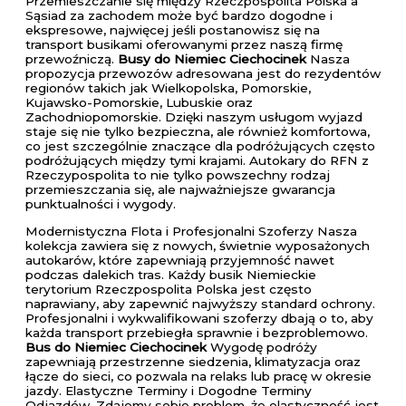
Przemieszczanie się między Rzeczpospolita Polska a
Sąsiad za zachodem może być bardzo dogodne i
ekspresowe, najwięcej jeśli postanowisz się na
transport busikami oferowanymi przez naszą firmę
przewoźniczą.
Busy do Niemiec Ciechocinek
Nasza
propozycja przewozów adresowana jest do rezydentów
regionów takich jak Wielkopolska, Pomorskie,
Kujawsko-Pomorskie, Lubuskie oraz
Zachodniopomorskie. Dzięki naszym usługom wyjazd
staje się nie tylko bezpieczna, ale również komfortowa,
co jest szczególnie znaczące dla podróżujących często
podróżujących między tymi krajami. Autokary do RFN z
Rzeczypospolita to nie tylko powszechny rodzaj
przemieszczania się, ale najważniejsze gwarancja
punktualności i wygody.
Modernistyczna Flota i Profesjonalni Szoferzy Nasza
kolekcja zawiera się z nowych, świetnie wyposażonych
autokarów, które zapewniają przyjemność nawet
podczas dalekich tras. Każdy busik Niemieckie
terytorium Rzeczpospolita Polska jest często
naprawiany, aby zapewnić najwyższy standard ochrony.
Profesjonalni i wykwalifikowani szoferzy dbają o to, aby
każda transport przebiegła sprawnie i bezproblemowo.
Bus do Niemiec Ciechocinek
Wygodę podróży
zapewniają przestrzenne siedzenia, klimatyzacja oraz
łącze do sieci, co pozwala na relaks lub pracę w okresie
jazdy. Elastyczne Terminy i Dogodne Terminy
Odjazdów. Zdajemy sobie problem, że elastyczność jest