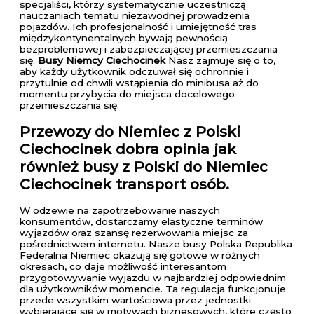
specjaliści, którzy systematycznie uczestniczą
nauczaniach tematu niezawodnej prowadzenia
pojazdów. Ich profesjonalność i umiejętność tras
międzykontynentalnych bywają pewnością
bezproblemowej i zabezpieczającej przemieszczania
się.
Busy Niemcy Ciechocinek
Nasz zajmuje się o to,
aby każdy użytkownik odczuwał się ochronnie i
przytulnie od chwili wstąpienia do minibusa aż do
momentu przybycia do miejsca docelowego
przemieszczania się.
Przewozy do Niemiec z Polski
Ciechocinek
dobra opinia jak
również busy z Polski do Niemiec
Ciechocinek transport osób.
W odzewie na zapotrzebowanie naszych
konsumentów, dostarczamy elastyczne terminów
wyjazdów oraz szansę rezerwowania miejsc za
pośrednictwem internetu. Nasze busy Polska Republika
Federalna Niemiec okazują się gotowe w różnych
okresach, co daje możliwość interesantom
przygotowywanie wyjazdu w najbardziej odpowiednim
dla użytkowników momencie. Ta regulacja funkcjonuje
przede wszystkim wartościowa przez jednostki
wybierające się w motywach biznesowych, które często