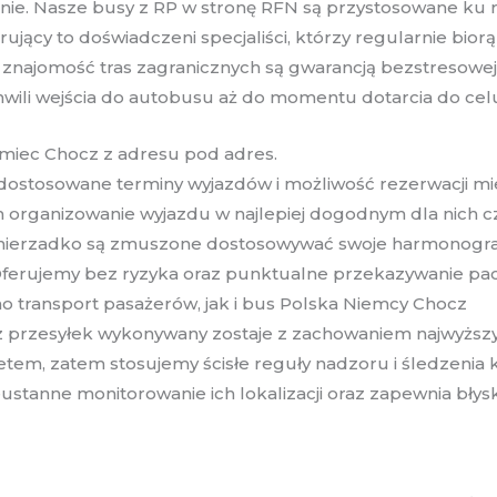
mnie. Nasze busy z RP w stronę RFN są przystosowane ku 
ący to doświadczeni specjaliści, którzy regularnie biorą 
znajomość tras zagranicznych są gwarancją bezstresowej i
hwili wejścia do autobusu aż do momentu dotarcia do cel
miec Chocz z adresu pod adres.
ostosowane terminy wyjazdów i możliwość rezerwacji mie
 organizowanie wyjazdu w najlepiej dogodnym dla nich cz
kie nierzadko są zmuszone dostosowywać swoje harmonog
ferujemy bez ryzyka oraz punktualne przekazywanie paczki,
amo transport pasażerów, jak i bus Polska Niemcy Chocz
z przesyłek wykonywany zostaje z zachowaniem najwyższy
etem, zatem stosujemy ścisłe reguły nadzoru i śledzenia
ustanne monitorowanie ich lokalizacji oraz zapewnia bły