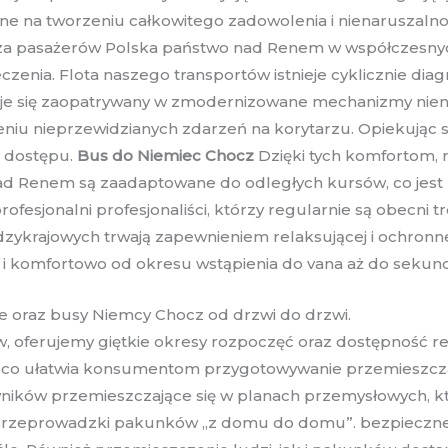
ne na tworzeniu całkowitego zadowolenia i nienaruszalno
cza pasażerów Polska państwo nad Renem w współczesny
enia. Flota naszego transportów istnieje cyklicznie dia
uje się zaopatrywany w zmodernizowane mechanizmy nien
iu nieprzewidzianych zdarzeń na korytarzu. Opiekując s
 dostępu.
Bus do Niemiec Chocz
Dzięki tych komfortom, n
ad Renem są zaadaptowane do odległych kursów, co jest 
ofesjonalni profesjonaliści, którzy regularnie są obecni
zykrajowych trwają zapewnieniem relaksującej i ochronn
nie i komfortowo od okresu wstąpienia do vana aż do seku
e oraz busy Niemcy Chocz od drzwi do drzwi.
 oferujemy giętkie okresy rozpoczęć oraz dostępność reze
co ułatwia konsumentom przygotowywanie przemieszczan
wników przemieszczające się w planach przemysłowych, kt
e przeprowadzki pakunków „z domu do domu”. bezpieczne