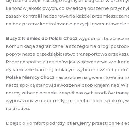
się realne dzięki naszego logistyki i biegłości w prz
kanonów jakościowych, co świadczą obszerne przychyl
zasady kontroli i nadzorowania każdej przemieszczani
na bez przerw kontrolowanie pozycji i gwarantowanie 
Busy z Niemiec do Polski Chocz
wygodnie i bezpieczni
Komunikacja zagraniczne, a szczególnie drogi pośrodk
popyty nasza przedsiębiorstwo transportowa przekazuje
Rzeczpospolitej z regionów jak województwo wielkopo
dynamicznie bardziej lubianym wyborem wśród podróżn
Polska Niemcy Chocz
nastawione na gwarantowaniu naj
naszą spółką stanowi zawozzenie osób krajem nad Wis
normy zabezpieczenia. Zespół naszych środków transpo
wyposażony w modernistyczne technologie spokoju, 
na drodze.
Dbając o komfort podróży, ofiarujemy przestronne sie