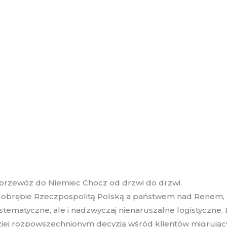
przewóz do Niemiec Chocz od drzwi do drzwi.
w obrębie Rzeczpospolitą Polską a państwem nad Renem, b
stematyczne, ale i nadzwyczaj nienaruszalne logistyczne
ardziej rozpowszechnionym decyzją wśród klientów migrują