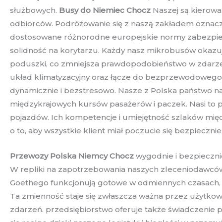
służbowych.
Busy do Niemiec Chocz
Naszej są kierowa
odbiorców. Podróżowanie się z naszą zakładem ozna
dostosowane różnorodne europejskie normy zabezpiecz
solidność na korytarzu. Każdy nasz mikrobusów okaz
poduszki, co zmniejsza prawdopodobieństwo w zdarzen
układ klimatyzacyjny oraz łącze do bezprzewodowego
dynamicznie i bezstresowo. Nasze z Polska państwo n
międzykrajowych kursów pasażerów i paczek. Nasi to pr
pojazdów. Ich kompetencje i umiejętność szlaków międ
o to, aby wszystkie klient miał poczucie się bezpiecz
Przewozy Polska Niemcy Chocz
wygodnie i bezpieczni
W repliki na zapotrzebowania naszych zleceniodawców,
Goethego funkcjonują gotowe w odmiennych czasach, 
Ta zmienność staje się zwłaszcza ważna przez użytko
zdarzeń. przedsiębiorstwo oferuje także świadczeni