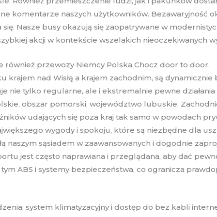
emyśle. Również przemieszczenie ludzi, jak i pakunków dos
ne komentarze naszych użytkowników. Bezawaryjność oka
a się. Nasze busy okazują się zaopatrywane w modernisty
szybkiej akcji w kontekście wszelakich nieoczekiwanych 
e również przewozy Niemcy Polska Chocz door to door.
u krajem nad Wisłą a krajem zachodnim, są dynamicznie 
 nie tylko regularne, ale i ekstremalnie pewne działania 
lskie, obszar pomorski, województwo lubuskie, Zachodn
ików udających się poza kraj tak samo w powodach prywat
większego wygody i spokoju, które są niezbędne dla usz
łą naszym sąsiadem w zaawansowanych i dogodnie zaproje
rtu jest często naprawiana i przeglądana, aby dać pewnoś
w tym ABS i systemy bezpieczeństwa, co ogranicza praw
dzenia, system klimatyzacyjny i dostęp do bez kabli int