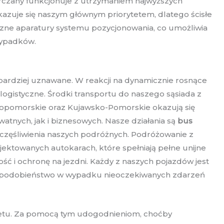
tarczany funkcjonuje z utrzymaniem najwyższych
zuje się naszym głównym priorytetem, dlatego ścisłe
czne aparatury systemu pozycjonowania, co umożliwia
wypadków.
bardziej uznawane. W reakcji na dynamicznie rosnące
logistyczne. Środki transportu do naszego sąsiada z
iopomorskie oraz Kujawsko-Pomorskie okazują się
nych, jak i biznesowych. Nasze działania są
bus
częśliwienia naszych podróżnych. Podróżowanie z
ktowanych autokarach, które spełniają pełne unijne
ć i ochronę na jezdni. Każdy z naszych pojazdów jest
dopodobieństwo w wypadku nieoczekiwanych zdarzeń
ernetu. Za pomocą tym udogodnieniom, choćby