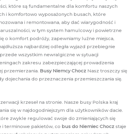
ści, które są fundamentalne dla komfortu naszych
ch i komfortowo wyposażonych busach, które
gnozowana i remontowana, aby dać wiarygodność i
aruszalności, w tym system hamulcowy i powietrzne
ię o komfort podróży, zapewniamy luźne miejsca,
ajdłuższa najbardziej odległa wyjazd przebiegnie
przede wszystkim newralgiczne w sytuacji
 treningach zakresu zabezpieczającej prowadzenia
ej przemierzania.
Busy Niemcy Chocz
Nasz troszczy się
ndy dojechania do przeznaczenia przemieszczania się.
rwacji krzeseł na stronie. Nasze busy Polska kraj
ia się w najdogodniejszym dla użytkowników dacie.
óre zwykle regulować swoje do zmieniających się
 i terminowe pakietów, co
bus do Niemiec Chocz
staje