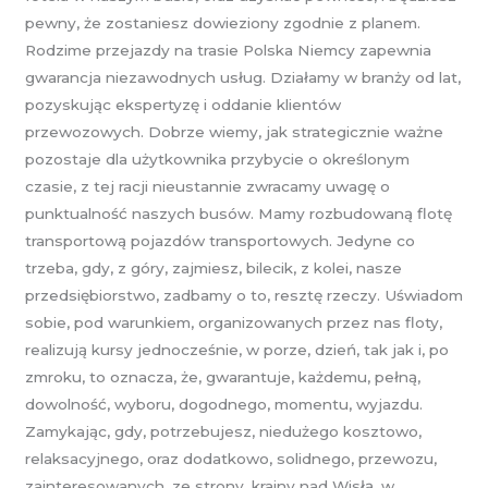
pewny, że zostaniesz dowieziony zgodnie z planem.
Rodzime przejazdy na trasie Polska Niemcy zapewnia
gwarancja niezawodnych usług. Działamy w branży od lat,
pozyskując ekspertyzę i oddanie klientów
przewozowych. Dobrze wiemy, jak strategicznie ważne
pozostaje dla użytkownika przybycie o określonym
czasie, z tej racji nieustannie zwracamy uwagę o
punktualność naszych busów. Mamy rozbudowaną flotę
transportową pojazdów transportowych. Jedyne co
trzeba, gdy, z góry, zajmiesz, bilecik, z kolei, nasze
przedsiębiorstwo, zadbamy o to, resztę rzeczy. Uświadom
sobie, pod warunkiem, organizowanych przez nas floty,
realizują kursy jednocześnie, w porze, dzień, tak jak i, po
zmroku, to oznacza, że, gwarantuje, każdemu, pełną,
dowolność, wyboru, dogodnego, momentu, wyjazdu.
Zamykając, gdy, potrzebujesz, niedużego kosztowo,
relaksacyjnego, oraz dodatkowo, solidnego, przewozu,
zainteresowanych, ze strony, krainy nad Wisłą, w