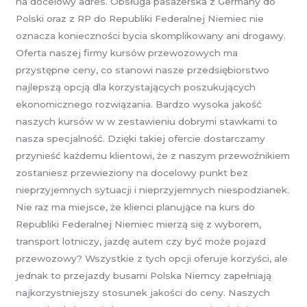
na docelowy adres. Obsługa pasażerska z Germany do
Polski oraz z RP do Republiki Federalnej Niemiec nie
oznacza konieczności bycia skomplikowany ani drogawy.
Oferta naszej firmy kursów przewozowych ma
przystępne ceny, co stanowi nasze przedsiębiorstwo
najlepszą opcją dla korzystających poszukujących
ekonomicznego rozwiązania. Bardzo wysoka jakość
naszych kursów w w zestawieniu dobrymi stawkami to
nasza specjalność. Dzięki takiej ofercie dostarczamy
przynieść każdemu klientowi, że z naszym przewoźnikiem
zostaniesz przewieziony na docelowy punkt bez
nieprzyjemnych sytuacji i nieprzyjemnych niespodzianek.
Nie raz ma miejsce, że klienci planujące na kurs do
Republiki Federalnej Niemiec mierzą się z wyborem,
transport lotniczy, jazdę autem czy być może pojazd
przewozowy? Wszystkie z tych opcji oferuje korzyści, ale
jednak to przejazdy busami Polska Niemcy zapełniają
najkorzystniejszy stosunek jakości do ceny. Naszych