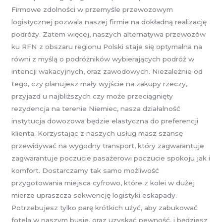
Firmowe zdolności w przemyśle przewozowym
logistycznej pozwala naszej firmie na dokładną realizację
podróży. Zatem więcej, naszych alternatywa przewozów
ku RFN z obszaru regionu Polski staje się optymalna na
równi z myślą o podróżników wybierających podróż w
intencji wakacyjnych, oraz zawodowych. Niezależnie od
tego, czy planujesz mały wyjście na zakupy rzeczy,
przyjazd u najbliższych czy może przeciągnięty
rezydencja na terenie Niemiec, nasza działalność
instytucja dowozowa będzie elastyczna do preferencji
klienta. Korzystając z naszych usług masz szansę
przewidywać na wygodny transport, który zagwarantuje
zagwarantuje poczucie pasażerowi poczucie spokoju jak i
komfort. Dostarczamy tak samo możliwość
przygotowania miejsca cyfrowo, które z kolei w dużej
mierze upraszcza sekwencję logistyki eskapady.
Potrzebujesz tylko parę krótkich użyć, aby zabukować
fotela w naszym busie, oraz uzyskać pewność, i będziesz