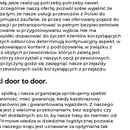
łą, jakie realizują potrzeby potrzeby nawet
szczególnie naszą ofertę, pozwól sobie wyjaśnić że
a tym, że nasze usługi przewozów z Polski do
rzymujesz zaufanie, że przez nas oferowany pojazd do
acji i przetransportować w pełnym bezpieczeństwie
osowanie w przygotowywaniu wyjścia. Nie ma
wysiłki, dopasować do życzeń klientów korzystających
zych odbiorców determinują kontynuacyjny aspekt, w
zadowalająco kontent z podróżowania, w związku z
 obytych przewoźników, których zaletą jest
 którzy skorzystali z naszych opcji przewozowych,
e przyczyny godzi się zasięgnąć nasze przejazdy
rzewożonych osób korzystających z przejazdu.
 door to door.
spółką, i nasza organizacja spróbujemy spełnić
ewność, mieć gwarancję, kiedy każdorazowy
 zarówno jak i gwarantowaną wyjazdem. Z naszego
na jest z wieloma przekonaniami, bez względu czy
rań dokładnych, po to, by nasze trasy do Niemiec od
. Firmowe wiedza w dziedzinie logistycznej pozwala
u naszego kraju jest uznawane za optymalna tak