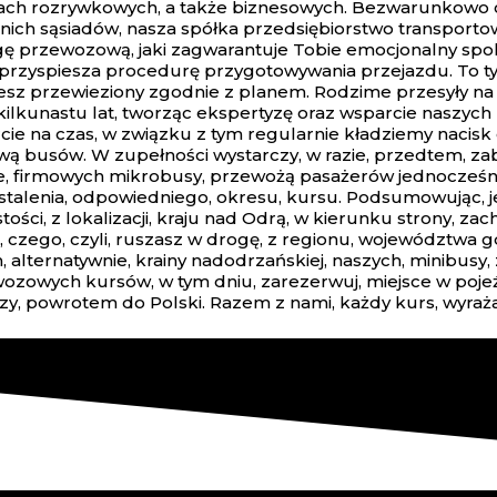
ach rozrywkowych, a także biznesowych. Bezwarunkowo czy
nich sąsiadów, nasza spółka przedsiębiorstwo transport
ugę przewozową, jaki zagwarantuje Tobie emocjonalny sp
przyspiesza procedurę przygotowywania przejazdu. To tyl
iesz przewieziony zgodnie z planem. Rodzime przesyły na
lkunastu lat, tworząc ekspertyzę oraz wsparcie naszych
cie na czas, w związku z tym regularnie kładziemy nacis
ą busów. W zupełności wystarczy, w razie, przedtem, zabu
, firmowych mikrobusy, przewożą pasażerów jednocześnie, 
ustalenia, odpowiedniego, okresu, kursu. Podsumowując, je
ci, z lokalizacji, kraju nad Odrą, w kierunku strony, zac
od, czego, czyli, ruszasz w drogę, z regionu, województwa g
lternatywnie, krainy nadodrzańskiej, naszych, minibusy, 
ewozowych kursów, w tym dniu, zarezerwuj, miejsce w poje
zy, powrotem do Polski. Razem z nami, każdy kurs, wyraż