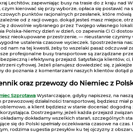
j Lechitów, zapewniając busy na trasie do z kraju nad Wis
e, czym kierować się przy wyborze, opłaca się postawić na 
czowych punktów racjonalnych przesłanek, które mówią z
ezależnie od z racji owego, dokąd jesteś masz miejsce, ot
ię z dowolnie wybranego przez Twojego własnego lokaliz
inia Polska-Niemcy dzień w dzień, co zapewnia Ci Ci dost
dziesz nieokupowane przestrzenie, — nieustannie czynimy 
wygodne ustalenia czasowe wycieczek. Spostrzeżenia nas
 od nam na tej kwestii, żeby to wszelaki pasaż odczuwał 
sze profesjonalne busy transportowe są zarządzane przez
ezpieczną i efektywną przejazd. Satysfakcja klientów, ci,
zeni cyfrowej. Jeżeli planujesz dowiedzieć się, z jakiejż
y do poznania z komentarzami naszych klientów dotąd p
nnik oraz przewozy do Niemiec z Polski
miec Szprotawa
Wystarczające, gdyby napiszesz, na naszą 
rzewozowej działalności transportowej, będziesz miał p
oblemowo, a klient będziesz w stanie doceniać dogodną
 korzystająca. Dostrzegamy, jeżeli każda przejazd związa
 dokładamy dokładamy wszelkich starań, szczególnych sta
jące się do Polski spełniały oczekiwania czasowe na czas
ym, rodzima sugestia przesyłów ku tej ojczyzny z obszar