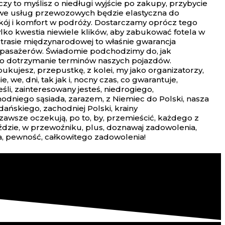
 to myślisz o niedługi wyjście po zakupy, przybycie
owe usług przewozowych będzie elastyczna do
okój i komfort w podróży. Dostarczamy oprócz tego
ko kwestia niewiele klików, aby zabukować fotela w
 trasie międzynarodowej to właśnie gwarancja
 pasażerów. Świadomie podchodzimy do, jak
k o dotrzymanie terminów naszych pojazdów.
kujesz, przepustkę, z kolei, my jako organizatorzy,
we, dni, tak jak i, nocny czas, co gwarantuje,
śli, zainteresowany jesteś, niedrogiego,
hodniego sąsiada, zarazem, z Niemiec do Polski, nasza
dańskiego, zachodniej Polski, krainy
zawsze oczekują, po to, by, przemieścić, każdego z
ździe, w przewoźniku, plus, doznawaj zadowolenia,
a, pewność, całkowitego zadowolenia!