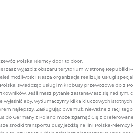
przewóz Polska Niemcy door to door.
rzasz wyjazd z obszaru terytorium w stronę Republiki Fed
ś możliwości! Nasza organizacja realizuje usługi specjal
olska, świadcząc usługi mikrobusy przewozowe do z Pols
kowników. Jeśli masz pytanie zastanawiasz się nad tym, c
e wyjaśnić aby, wytłumaczymy kilka kluczowych istotnych 
 najlepszy. Zasługując owemuż, nieważne z racji tego w
 bus do Germany z Poland może zgarnąć Cię z preferowan
sze środki transportu busy jeżdżą na linii Polska-Niemcy