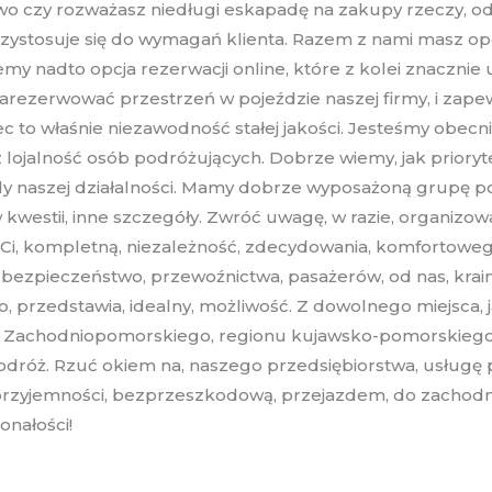
 czy rozważasz niedługi eskapadę na zakupy rzeczy, odwi
ystosuje się do wymagań klienta. Razem z nami masz opcj
y nadto opcja rezerwacji online, które z kolei znacznie
 zarezerwować przestrzeń w pojeździe naszej firmy, i zape
 to właśnie niezawodność stałej jakości. Jesteśmy obecni
ojalność osób podróżujących. Dobrze wiemy, jak priorytet
 naszej działalności. Mamy dobrze wyposażoną grupę poj
w kwestii, inne szczegóły. Zwróć uwagę, w razie, organizo
, Ci, kompletną, niezależność, zdecydowania, komfortowe
 bezpieczeństwo, przewoźnictwa, pasażerów, od nas, krain
o, przedstawia, idealny, możliwość. Z dowolnego miejsca, 
 Zachodniopomorskiego, regionu kujawsko-pomorskiego, 
dróż. Rzuć okiem na, naszego przedsiębiorstwa, usługę p
j przyjemności, bezprzeszkodową, przejazdem, do zachodni
onałości!