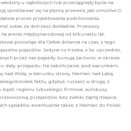
edziny u najbliższych lub przeciągnięty bycie na
ę spodziewać się na płynny przewóz, jaki umożliwi Ci
 ułatwia proces projektowania podróżowania.
wnić sobie, że dotrzesz dokładnie. Przewozy
 na arenie międzynarodowej od kilkunastu lat,
owe pozostaje dla Ciebie dotarcie na czas, z tego
azdów pojazdów. Jedyne co trzeba, o ile, uprzednio,
wanych przez nas pojazdy, kursują zarówno, w okresie,
go, daty, przejazdu. Na zakończenie, pod warunkiem,
y nad Wisłą, w kierunku strony, Niemiec nad Łabą,
jakiegokolwiek faktu, gdybyś, ruszasz w drogę, z
bądź, regionu lubuskiego, firmowe, autobusy,
rzewozową, przejazdów, bez zwłoki, zajmij miejsce,
ch sąsiadów, ewentualnie także, z Niemiec do Polski.