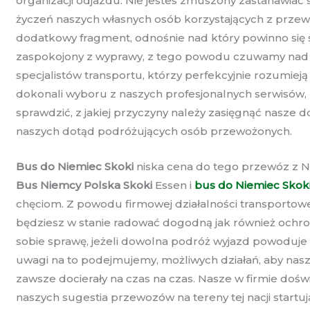
organizacji odjazdu. Nie jesteś zmuszony zastanawiać
życzeń naszych własnych osób korzystających z prze
dodatkowy fragment, odnośnie nad który powinno się s
zaspokojony z wyprawy, z tego powodu czuwamy nad 
specjalistów transportu, którzy perfekcyjnie rozumieją
dokonali wyboru z naszych profesjonalnych serwisów,
sprawdzić, z jakiej przyczyny należy zasięgnąć nasz
naszych dotąd podróżujących osób przewożonych.
Bus do Niemiec Skoki
niska cena do tego przewóz z Ni
Bus Niemcy Polska Skoki
Essen i
bus do Niemiec Skok
chęciom. Z powodu firmowej działalności transportowej,
będziesz w stanie radować dogodną jak również ochron
sobie sprawę, jeżeli dowolna podróż wyjazd powoduje 
uwagi na to podejmujemy, możliwych działań, aby nasz
zawsze docierały na czas na czas. Nasze w firmie do
naszych sugestia przewozów na tereny tej nacji startu