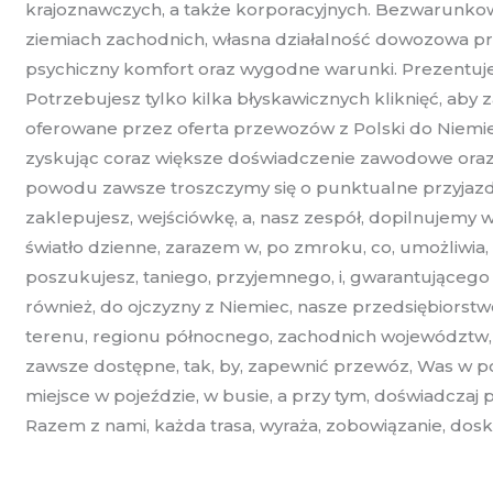
krajoznawczych, a także korporacyjnych. Bezwarunkowo
ziemiach zachodnich, własna działalność dowozowa prz
psychiczny komfort oraz wygodne warunki. Prezentujem
Potrzebujesz tylko kilka błyskawicznych kliknięć, aby
oferowane przez oferta przewozów z Polski do Niemiec
zyskując coraz większe doświadczenie zawodowe oraz l
powodu zawsze troszczymy się o punktualne przyjazdy
zaklepujesz, wejściówkę, a, nasz zespół, dopilnujemy 
światło dzienne, zarazem w, po zmroku, co, umożliwia
poszukujesz, taniego, przyjemnego, i, gwarantującego
również, do ojczyzny z Niemiec, nasze przedsiębiorstw
terenu, regionu północnego, zachodnich województw,
zawsze dostępne, tak, by, zapewnić przewóz, Was w po
miejsce w pojeździe, w busie, a przy tym, doświadcza
Razem z nami, każda trasa, wyraża, zobowiązanie, dosk