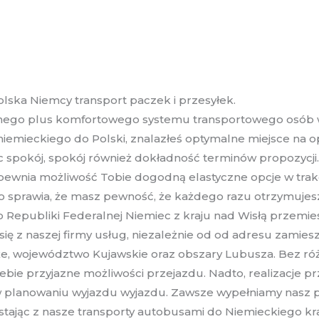
olska Niemcy transport paczek i przesyłek.
lnego plus komfortowego systemu transportowego osób w 
iemieckiego do Polski, znalazłeś optymalne miejsce na o
c spokój, spokój również dokładność terminów propozycji.
ewnia możliwość Tobie dogodną elastyczne opcje w trakcie
co sprawia, że masz pewność, że każdego razu otrzymuje
epubliki Federalnej Niemiec z kraju nad Wisłą przemies
się z naszej firmy usług, niezależnie od od adresu zami
e, województwo Kujawskie oraz obszary Lubusza. Bez róż
ebie przyjazne możliwości przejazdu. Nadto, realizacje 
 w planowaniu wyjazdu wyjazdu. Zawsze wypełniamy nasz pl
tając z nasze transporty autobusami do Niemieckiego kraj