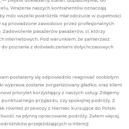
asy, — zwykle dokładamy starań, dopasowywać do
elu. Wrażenia naszych kontrahentów oznaczają
eby móc wszelki podróżnik miał odczucie w zupełności
sy są prowadzone zawodowo przez profesjonalnych
sę. Zadowolenie pasażerów pasażerów, ci, którzy
ach internetowych. Pod warunkiem, że zamierzasz
my do poznania z doświadczeniami dotychczasowych
sz team postaramy się odpowiednio reagować osobistym
cki wyprawa zostanie zorganizowany gładko, oraz klient
owi priorytet korzystający z naszych usług. Zdajemy
, punktualnego przyjazdu, czy spokojnej podróży. Z
jak również przewozy z Niemiec kursujące do Polski
liwość na płynną opracowanie podróży. Zatem więcej,
podróżników przejeżdżających w intencji