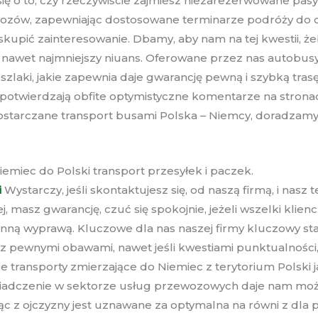
 się o to, czy rzeczywiście zajmiesz niezarezerwowane p
wozów, zapewniając dostosowane terminarze podróży do c
kupić zainteresowanie. Dbamy, aby nam na tej kwestii, ż
nawet najmniejszy niuans. Oferowane przez nas autobu
 szlaki, jakie zapewnia daje gwarancję pewną i szybką tra
 potwierdzają obfite optymistyczne komentarze na stron
e dostarczane transport busami Polska – Niemcy, doradza
emiec do Polski transport przesyłek i paczek.
i
Wystarczy, jeśli skontaktujesz się, od naszą firmą, i na
 masz gwarancję, czuć się spokojnie, jeżeli wszelki klien
ną wyprawą. Kluczowe dla nas naszej firmy kluczowy stan
z pewnymi obawami, nawet jeśli kwestiami punktualności
e transporty zmierzające do Niemiec z terytorium Polski 
świadczenie w sektorze usług przewozowych daje nam moż
jąc z ojczyzny jest uznawane za optymalna na równi z dla 