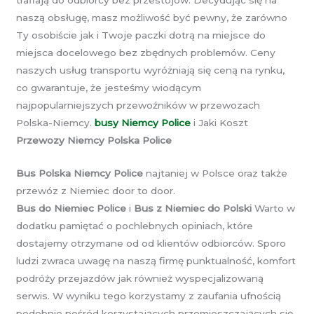
trafiają do odbiorcy bez przestojów. Decydując się na
naszą obsługę, masz możliwość być pewny, że zarówno
Ty osobiście jak i Twoje paczki dotrą na miejsce do
miejsca docelowego bez zbędnych problemów. Ceny
naszych usług transportu wyróżniają się ceną na rynku,
co gwarantuje, że jesteśmy wiodącym
najpopularniejszych przewoźników w przewozach
Polska-Niemcy.
busy Niemcy Police
i Jaki Koszt
Przewozy Niemcy Polska Police
Bus Polska Niemcy Police
najtaniej w Polsce oraz także
przewóz z Niemiec door to door.
Bus do Niemiec Police
i
Bus z Niemiec do Polski
Warto w
dodatku pamiętać o pochlebnych opiniach, które
dostajemy otrzymane od od klientów odbiorców. Sporo
ludzi zwraca uwagę na naszą firmę punktualność, komfort
podróży przejazdów jak również wyspecjalizowaną
serwis. W wyniku tego korzystamy z zaufania ufnością
podobnie pośród korzystających przemieszczających się