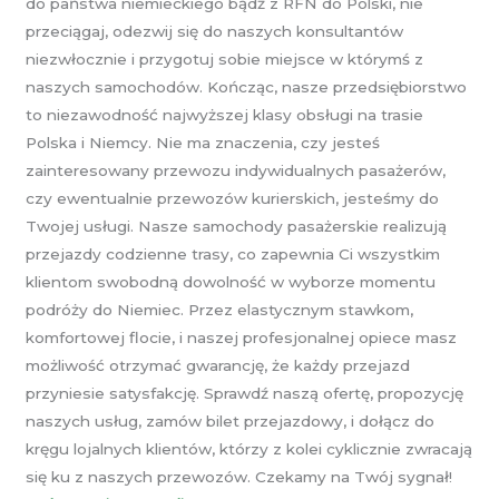
do państwa niemieckiego bądź z RFN do Polski, nie
przeciągaj, odezwij się do naszych konsultantów
niezwłocznie i przygotuj sobie miejsce w którymś z
naszych samochodów. Kończąc, nasze przedsiębiorstwo
to niezawodność najwyższej klasy obsługi na trasie
Polska i Niemcy. Nie ma znaczenia, czy jesteś
zainteresowany przewozu indywidualnych pasażerów,
czy ewentualnie przewozów kurierskich, jesteśmy do
Twojej usługi. Nasze samochody pasażerskie realizują
przejazdy codzienne trasy, co zapewnia Ci wszystkim
klientom swobodną dowolność w wyborze momentu
podróży do Niemiec. Przez elastycznym stawkom,
komfortowej flocie, i naszej profesjonalnej opiece masz
możliwość otrzymać gwarancję, że każdy przejazd
przyniesie satysfakcję. Sprawdź naszą ofertę, propozycję
naszych usług, zamów bilet przejazdowy, i dołącz do
kręgu lojalnych klientów, którzy z kolei cyklicznie zwracają
się ku z naszych przewozów. Czekamy na Twój sygnał!