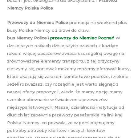
busami jest ekologiczna dla ekosystemu. i
Przewóz
Niemcy Polska Police
Przewozy do Niemiec Police
promocja na weekend plus
busy Polska Niemcy od drzwi do drzwi.
bus Niemcy Police
i
przewozy do Niemiec Poznań
W
dzisiejszych realiach dzisiejszych czasach z każdym
rokiem więcej pasażerów zwraca szczególną uwagę na
zrównoważone elementy transportu, z tej przyczyny
cieszymy się, ponieważ możemy możemy oferować kursy,
które okazują się zarazem komfortowe podróże, i zielone.
Jeżeli rozważasz, czy rozsądnie jest warto sięgnąć z
naszej oferty propozycji, wiedz, że mamy opcję, mamy
szerokie obeznanie w świadczeniu przewozów
międzypaństwowych. Naszej działalności instytucja od
długich lat zapewnia przewozy pasażerskie na linii kraj
Polska-Niemcy, co pozwala, że w pełni pojmujemy
potrzeby potrzeby klientów naszych klientów
podróżnych. Nasze pojazdy przemieszczające się do