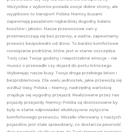
Wszystkie z wyborów posiada swoje dobre strony, ale
wyjątkowo to transport Polska Niemcy busami
zapewniają pasażerom najbardziej dogodny balans
kosztów i jakości. Nasze przewozowe van-y
przemieszczają się bez przerwy, a ważne, zapewniamy
przewóz bezpośredni od drzwi. To bardzo komfortowe
rozwiązanie podróżne, które jest w stanie oszczędza
Twój czas Twoje godziny i niepotrzebne emocje – nie
musisz o przesiadki czy dojazd do portu lotniczego.
Wybierając nasze busy Twoja droga przebiega łatwo i
bezproblemowa. Dla wielu jednostek, jakie przewożą się
wzdłuż trasy Polska – Niemcy, nadrzędną wartością
znajduje się wygodny przejazd. Realizowane przez nas
pojazdy przejazdy Niemcy-Polska są dostosowane by
były w stanie odpowiadać ekskluzywne wytyczne
komfortowego przewozu. Wszelki oferowany z naszych
pojazdów jest stale sprawdzany, co dostarcza pewność
daje pewność, skutkuje tym, że Twój transport zostanie