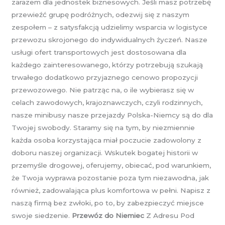
zarazem dla jednostek biznesowych. Jeśli masz potrzebę
przewieźć grupę podróżnych, odezwij się z naszym
zespołem – z satysfakcją udzielimy wsparcia w logistyce
przewozu skrojonego do indywidualnych życzeń. Nasze
usługi ofert transportowych jest dostosowana dla
każdego zainteresowanego, którzy potrzebują szukają
trwałego dodatkowo przyjaznego cenowo propozycji
przewozowego. Nie patrząc na, o ile wybierasz się w
celach zawodowych, krajoznawczych, czyli rodzinnych,
nasze minibusy nasze przejazdy Polska-Niemcy są do dla
Twojej swobody. Staramy się na tym, by niezmiennie
każda osoba korzystająca miał poczucie zadowolony z
doboru naszej organizacji. Wskutek bogatej historii w
przemyśle drogowej, oferujemy, obiecać, pod warunkiem,
że Twoja wyprawa pozostanie poza tym niezawodna, jak
również, zadowalająca plus komfortowa w pełni. Napisz z
naszą firmą bez zwłoki, po to, by zabezpieczyć miejsce
swoje siedzenie.
Przewóz do Niemiec
Z Adresu Pod