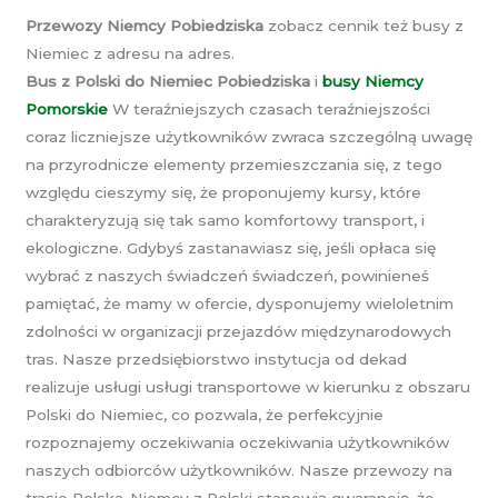
Przewozy Niemcy Pobiedziska
zobacz cennik też busy z
Niemiec z adresu na adres.
Bus z Polski do Niemiec Pobiedziska
i
busy Niemcy
Pomorskie
W teraźniejszych czasach teraźniejszości
coraz liczniejsze użytkowników zwraca szczególną uwagę
na przyrodnicze elementy przemieszczania się, z tego
względu cieszymy się, że proponujemy kursy, które
charakteryzują się tak samo komfortowy transport, i
ekologiczne. Gdybyś zastanawiasz się, jeśli opłaca się
wybrać z naszych świadczeń świadczeń, powinieneś
pamiętać, że mamy w ofercie, dysponujemy wieloletnim
zdolności w organizacji przejazdów międzynarodowych
tras. Nasze przedsiębiorstwo instytucja od dekad
realizuje usługi usługi transportowe w kierunku z obszaru
Polski do Niemiec, co pozwala, że perfekcyjnie
rozpoznajemy oczekiwania oczekiwania użytkowników
naszych odbiorców użytkowników. Nasze przewozy na
trasie Polska-Niemcy z Polski stanowią gwarancję, że