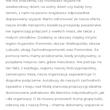
Nie ma znaczenia, czy rozważasz wyjazd na
weekendowy dzień, na wolny dzień czy każdy inny
termin, z nami na pewno znajdziesz odpowiednie
dopasowany wyjazd. Warto odnotować że nasza oferta
nasze środki transportu świadczą przejazdy pasażerskie
nie ograniczają połączeń z wielkich miast, ale także z
małych ośrodków. Działamy w obszary między innymi
region Kujawsko-Pomorski, obszar Wielkopolski, obszar
Lubuski, okręg Zachodniopomorski oraz Pomorskie. Za
pomocą temu mamy przekonanie, kiedy przybywamy, w
pożądane miejsce, tam, gdzie mieszkasz. Nie patrząc na
ten fakt, z każdego, regionu naszej Rzeczypospolitej,
zamiarujesz trasę, nasza organizacja zagwarantuje Ci
dogodne połączenie. Autobusy do naszych zachodnich
sąsiadów z kraju nad Wisłą stanowią propozycję idealnie
dostosowane jednakowo dla klientów indywidualnych, jak
i dla organizacji. O ile musisz przewieźć liczną grupę ludzi,
odezwij się z naszą firmą – chętnie dokonamy wsparcia w