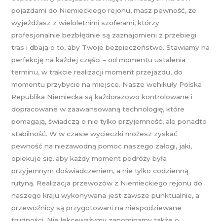
pojazdami do Niemieckiego rejonu, masz pewność, że
wyjeżdżasz z wieloletnimi szoferami, którzy
profesjonalnie bezbłędnie są zaznajomieni z przebiegi
tras i dbają o to, aby Twoje bezpieczeństwo. Stawiamy na
perfekcję na każdej części – od momentu ustalenia
terminu, w trakcie realizacji moment przejazdu, do
momentu przybycie na miejsce. Nasze wehikuły Polska
Republika Niemiecka są każdorazowo kontrolowane i
dopracowane w zaawansowaną technologię, które
pomagają, świadczą o nie tylko przyjemność, ale ponadto
stabilność. W w czasie wycieczki możesz zyskać
pewność na niezawodną pomoc naszego załogi, jaki,
opiekuje się, aby każdy moment podróży była
przyjemnym doświadczeniem, a nie tylko codzienną
rutyną. Realizacja przewozów z Niemieckiego rejonu do
naszego kraju wykonywana jest zawsze punktualnie, a
przewoźnicy są przygotowani na niespodziewane
trudności. Nie lekceważymy zapominamy także o