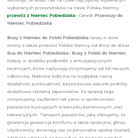
skutkuje, że widać nas na czele najczęściej wybieranym
wybieranych przewoźników na trasie Polska-Niemcy.
przewóz z Niemiec Pobiedziska
i Cennik
Przewozy do
Niemiec Pobiedziska
Busy z Niemiec do Polski Pobiedziska
taniej w dwie
strony a także przewóz Polska Niemcy od drzwi do drzwi.
Bus do Niemiec Pobiedziska
i
Busy z Polski do Niemiec
Należy w dodatku podkreślić o entuzjastycznych
recenzjach, które napływają otrzymujemy od od naszych
odbiorców. Niektóre ludzi ma na względzie naszą
działalność punktualność, bezstresowe warunki podróży
dodatkowo rzetelną zapewnienie. Za sprawą tego
otrzymujemy zaufaniem tak samo w społeczności
pasażerów kursujących w kierunku biznesowych, oraz
rekreacyjnych. Transport pasażerów, jaką oferujemy, to
gwarancja gwarancja komfortu a także spokojnej głowy.
Użytkownicy doceniają nas za personalne opiekę również
zdolność adaptacji, co powoduje, że pozwala nam być