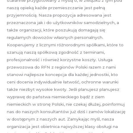
starannie przygotowany z myślą o, w związku z tym pod
naszą opieką każde przemieszczanie jest pełną
przyjemnością. Nasza propozycja adresowana jest
przeznaczona jak i do użytkowników samodzielnych, a
także organizacji, które poszukują domagają się
regularnych dowozów własnych personalnych.
Kooperujemy z licznymi różnorodnymi spółkami, które to
szanują naszą spółkową zgodność z terminami,
profesjonalność i również korzystne koszty. Usługa
przewozowa do RFN z regionów Polski razem z nami
stanowi najlepsze koncepcja dla każdej jednostki, kto
ceni docenia indywidualnie łatwość, ochronne warunki
także niezbyt wysokie kwoty. Jeśli planujesz planujesz
wyprawę do państwa niemieckiego bądź z ziem
niemieckich w stronę Polski, nie czekaj dłużej, poinformuj
nas do naszych konsultantów już dziś i zamów lokalizację
w dostępnym z naszych aut. Zamykając myśl, nasza
organizacja jest obietnica najwyższej klasy obsługi na