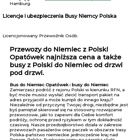
Hamburg.
Licencje i ubezpieczenia Busy Niemcy Polska
Licencjonowany Przewoźnik Osób.
Przewozy do Niemiec z Polski
Opatówek
najniższa cena a także
busy z Polski do Niemiec od drzwi
pod drzwi.
Bus do Niemiec Opatówek
i
busy do Niemiec
Zamierzasz podróż z rejonu Polski w kierunku RFN, a
być może musisz wysłać zlecić transport pakiet na
adres przyjaciół a może kumpli do innego kraju?
Niezależnie od przyczynę Twojej drogi, niezbędne jest
byś pamiętał skierował się na stosowny rozwiązanie
przewozowe, jaki to zapewni dla Ciebie komfort
podróży, ochronę przed ryzykiem w tym dokładność
czasową. Nasze przedsiębiorstwo działa w zakresie
przewozach pasażerów oraz paczek w obszarze trasy
Polska-państwo niemieckie jednocześnie kraj nad
Renem-Polska. Funkcjonujemy na szeroką skalę