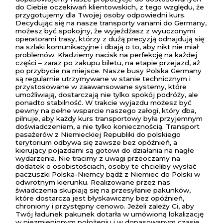
do Ciebie oczekiwań klientowskich, z tego względu, że
przygotujemy dla Twojej osoby odpowiedni kurs.
Decydując się na nasze transporty vanami do Germany,
możesz być spokojny, że wyjeżdżasz z wyuczonymi
operatorami trasy, którzy z dużą precyzją odnajdują się
na szlaki komunikacyjne i dbają o to, aby nikt nie miał
problemów. Kładziemy nacisk na perfekcję na każdej
części – zaraz po zakupu biletu, na etapie przejazd, aż
po przybycie na miejsce. Nasze busy Polska Germany
są regularnie utrzymywane w stanie technicznym i
przystosowane w zaawansowane systemy, które
umożliwiają, dostarczają nie tylko spokój podróży, ale
ponadto stabilność. W trakcie wyjazdu możesz być
pewny na pełne wsparcie naszego załogi, który dba,
pilnuje, aby każdy kurs transportowy była przyjemnym
doświadczeniem, a nie tylko koniecznością. Transport
pasażerów z Niemieckiej Republiki do polskiego
terytorium odbywa się zawsze bez opóźnień, a
kierujący pojazdami są gotowi do działania na nagłe
wydarzenia. Nie tracimy z uwagi przeoczamy na
dodatek o osobistościach, osoby te chcieliby wysłać
paczuszki Polska-Niemcy bądź z Niemiec do Polski w
odwrotnym kierunku. Realizowane przez nas
świadczenia skupiają się na przesyłanie pakunków,
które dostarcza jest błyskawiczny bez opóźnień,
chroniony i przystępny cenowo. Jeżeli zależy Ci, aby
Twój ładunek pakunek dotarła w umówioną lokalizację
w niezmienionym położeniu i w dopasowanym czasie,