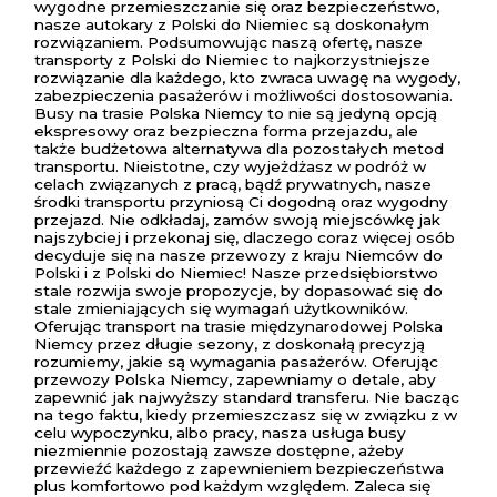
wygodne przemieszczanie się oraz bezpieczeństwo,
nasze autokary z Polski do Niemiec są doskonałym
rozwiązaniem. Podsumowując naszą ofertę, nasze
transporty z Polski do Niemiec to najkorzystniejsze
rozwiązanie dla każdego, kto zwraca uwagę na wygody,
zabezpieczenia pasażerów i możliwości dostosowania.
Busy na trasie Polska Niemcy to nie są jedyną opcją
ekspresowy oraz bezpieczna forma przejazdu, ale
także budżetowa alternatywa dla pozostałych metod
transportu. Nieistotne, czy wyjeżdżasz w podróż w
celach związanych z pracą, bądź prywatnych, nasze
środki transportu przyniosą Ci dogodną oraz wygodny
przejazd. Nie odkładaj, zamów swoją miejscówkę jak
najszybciej i przekonaj się, dlaczego coraz więcej osób
decyduje się na nasze przewozy z kraju Niemców do
Polski i z Polski do Niemiec! Nasze przedsiębiorstwo
stale rozwija swoje propozycje, by dopasować się do
stale zmieniających się wymagań użytkowników.
Oferując transport na trasie międzynarodowej Polska
Niemcy przez długie sezony, z doskonałą precyzją
rozumiemy, jakie są wymagania pasażerów. Oferując
przewozy Polska Niemcy, zapewniamy o detale, aby
zapewnić jak najwyższy standard transferu. Nie bacząc
na tego faktu, kiedy przemieszczasz się w związku z w
celu wypoczynku, albo pracy, nasza usługa busy
niezmiennie pozostają zawsze dostępne, ażeby
przewieźć każdego z zapewnieniem bezpieczeństwa
plus komfortowo pod każdym względem. Zaleca się