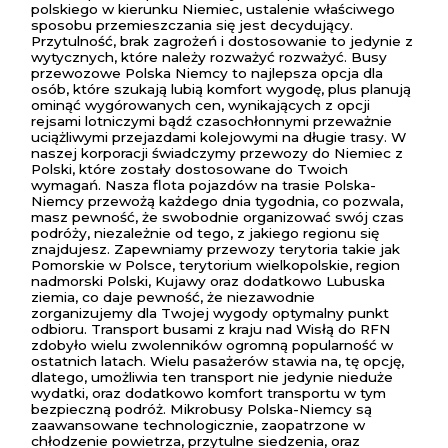
polskiego w kierunku Niemiec, ustalenie właściwego
sposobu przemieszczania się jest decydujący.
Przytulność, brak zagrożeń i dostosowanie to jedynie z
wytycznych, które należy rozważyć rozważyć. Busy
przewozowe Polska Niemcy to najlepsza opcja dla
osób, które szukają lubią komfort wygodę, plus planują
ominąć wygórowanych cen, wynikających z opcji
rejsami lotniczymi bądź czasochłonnymi przeważnie
uciążliwymi przejazdami kolejowymi na długie trasy. W
naszej korporacji świadczymy przewozy do Niemiec z
Polski, które zostały dostosowane do Twoich
wymagań. Nasza flota pojazdów na trasie Polska-
Niemcy przewożą każdego dnia tygodnia, co pozwala,
masz pewność, że swobodnie organizować swój czas
podróży, niezależnie od tego, z jakiego regionu się
znajdujesz. Zapewniamy przewozy terytoria takie jak
Pomorskie w Polsce, terytorium wielkopolskie, region
nadmorski Polski, Kujawy oraz dodatkowo Lubuska
ziemia, co daje pewność, że niezawodnie
zorganizujemy dla Twojej wygody optymalny punkt
odbioru. Transport busami z kraju nad Wisłą do RFN
zdobyło wielu zwolenników ogromną popularność w
ostatnich latach. Wielu pasażerów stawia na, tę opcję,
dlatego, umożliwia ten transport nie jedynie nieduże
wydatki, oraz dodatkowo komfort transportu w tym
bezpieczną podróż. Mikrobusy Polska-Niemcy są
zaawansowane technologicznie, zaopatrzone w
chłodzenie powietrza, przytulne siedzenia, oraz