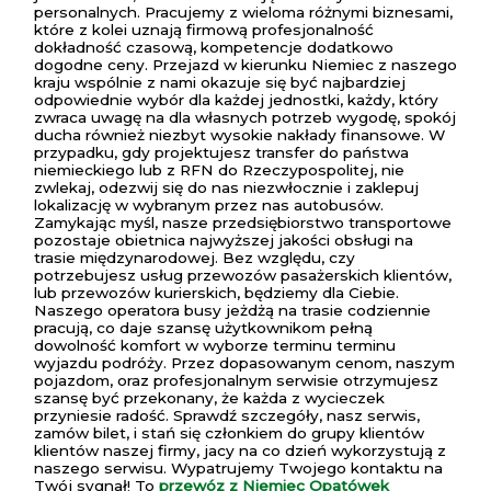
personalnych. Pracujemy z wieloma różnymi biznesami,
które z kolei uznają firmową profesjonalność
dokładność czasową, kompetencje dodatkowo
dogodne ceny. Przejazd w kierunku Niemiec z naszego
kraju wspólnie z nami okazuje się być najbardziej
odpowiednie wybór dla każdej jednostki, każdy, który
zwraca uwagę na dla własnych potrzeb wygodę, spokój
ducha również niezbyt wysokie nakłady finansowe. W
przypadku, gdy projektujesz transfer do państwa
niemieckiego lub z RFN do Rzeczypospolitej, nie
zwlekaj, odezwij się do nas niezwłocznie i zaklepuj
lokalizację w wybranym przez nas autobusów.
Zamykając myśl, nasze przedsiębiorstwo transportowe
pozostaje obietnica najwyższej jakości obsługi na
trasie międzynarodowej. Bez względu, czy
potrzebujesz usług przewozów pasażerskich klientów,
lub przewozów kurierskich, będziemy dla Ciebie.
Naszego operatora busy jeżdżą na trasie codziennie
pracują, co daje szansę użytkownikom pełną
dowolność komfort w wyborze terminu terminu
wyjazdu podróży. Przez dopasowanym cenom, naszym
pojazdom, oraz profesjonalnym serwisie otrzymujesz
szansę być przekonany, że każda z wycieczek
przyniesie radość. Sprawdź szczegóły, nasz serwis,
zamów bilet, i stań się członkiem do grupy klientów
klientów naszej firmy, jacy na co dzień wykorzystują z
naszego serwisu. Wypatrujemy Twojego kontaktu na
Twój sygnał! To
przewóz z Niemiec Opatówek