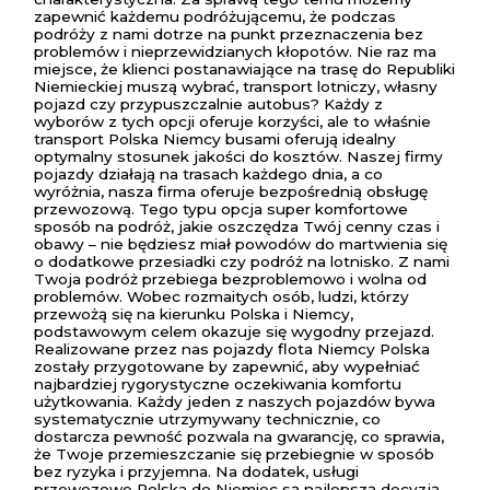
zapewnić każdemu podróżującemu, że podczas
podróży z nami dotrze na punkt przeznaczenia bez
problemów i nieprzewidzianych kłopotów. Nie raz ma
miejsce, że klienci postanawiające na trasę do Republiki
Niemieckiej muszą wybrać, transport lotniczy, własny
pojazd czy przypuszczalnie autobus? Każdy z
wyborów z tych opcji oferuje korzyści, ale to właśnie
transport Polska Niemcy busami oferują idealny
optymalny stosunek jakości do kosztów. Naszej firmy
pojazdy działają na trasach każdego dnia, a co
wyróżnia, nasza firma oferuje bezpośrednią obsługę
przewozową. Tego typu opcja super komfortowe
sposób na podróż, jakie oszczędza Twój cenny czas i
obawy – nie będziesz miał powodów do martwienia się
o dodatkowe przesiadki czy podróż na lotnisko. Z nami
Twoja podróż przebiega bezproblemowo i wolna od
problemów. Wobec rozmaitych osób, ludzi, którzy
przewożą się na kierunku Polska i Niemcy,
podstawowym celem okazuje się wygodny przejazd.
Realizowane przez nas pojazdy flota Niemcy Polska
zostały przygotowane by zapewnić, aby wypełniać
najbardziej rygorystyczne oczekiwania komfortu
użytkowania. Każdy jeden z naszych pojazdów bywa
systematycznie utrzymywany technicznie, co
dostarcza pewność pozwala na gwarancję, co sprawia,
że Twoje przemieszczanie się przebiegnie w sposób
bez ryzyka i przyjemna. Na dodatek, usługi
przewozowe Polska do Niemiec są najlepszą decyzją,