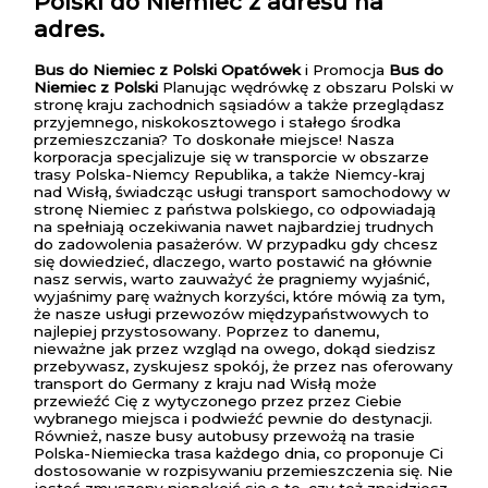
Polski do Niemiec z adresu na
adres.
Bus do Niemiec z Polski Opatówek
i Promocja
Bus do
Niemiec z Polski
Planując wędrówkę z obszaru Polski w
stronę kraju zachodnich sąsiadów a także przeglądasz
przyjemnego, niskokosztowego i stałego środka
przemieszczania? To doskonałe miejsce! Nasza
korporacja specjalizuje się w transporcie w obszarze
trasy Polska-Niemcy Republika, a także Niemcy-kraj
nad Wisłą, świadcząc usługi transport samochodowy w
stronę Niemiec z państwa polskiego, co odpowiadają
na spełniają oczekiwania nawet najbardziej trudnych
do zadowolenia pasażerów. W przypadku gdy chcesz
się dowiedzieć, dlaczego, warto postawić na głównie
nasz serwis, warto zauważyć że pragniemy wyjaśnić,
wyjaśnimy parę ważnych korzyści, które mówią za tym,
że nasze usługi przewozów międzypaństwowych to
najlepiej przystosowany. Poprzez to danemu,
nieważne jak przez wzgląd na owego, dokąd siedzisz
przebywasz, zyskujesz spokój, że przez nas oferowany
transport do Germany z kraju nad Wisłą może
przewieźć Cię z wytyczonego przez przez Ciebie
wybranego miejsca i podwieźć pewnie do destynacji.
Również, nasze busy autobusy przewożą na trasie
Polska-Niemiecka trasa każdego dnia, co proponuje Ci
dostosowanie w rozpisywaniu przemieszczenia się. Nie
jesteś zmuszony niepokoić się o to, czy też znajdziesz