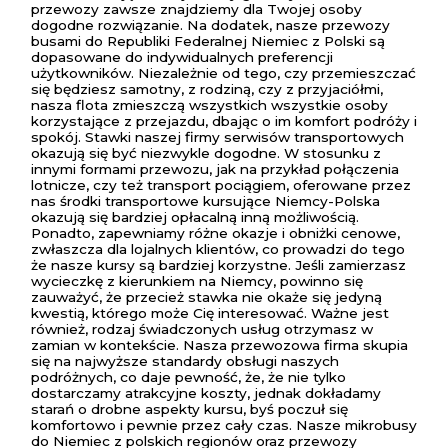
przewozy zawsze znajdziemy dla Twojej osoby
dogodne rozwiązanie. Na dodatek, nasze przewozy
busami do Republiki Federalnej Niemiec z Polski są
dopasowane do indywidualnych preferencji
użytkowników. Niezależnie od tego, czy przemieszczać
się będziesz samotny, z rodziną, czy z przyjaciółmi,
nasza flota zmieszczą wszystkich wszystkie osoby
korzystające z przejazdu, dbając o im komfort podróży i
spokój. Stawki naszej firmy serwisów transportowych
okazują się być niezwykle dogodne. W stosunku z
innymi formami przewozu, jak na przykład połączenia
lotnicze, czy też transport pociągiem, oferowane przez
nas środki transportowe kursujące Niemcy-Polska
okazują się bardziej opłacalną inną możliwością.
Ponadto, zapewniamy różne okazje i obniżki cenowe,
zwłaszcza dla lojalnych klientów, co prowadzi do tego
że nasze kursy są bardziej korzystne. Jeśli zamierzasz
wycieczkę z kierunkiem na Niemcy, powinno się
zauważyć, że przecież stawka nie okaże się jedyną
kwestią, którego może Cię interesować. Ważne jest
również, rodzaj świadczonych usług otrzymasz w
zamian w kontekście. Nasza przewozowa firma skupia
się na najwyższe standardy obsługi naszych
podróżnych, co daje pewność, że, że nie tylko
dostarczamy atrakcyjne koszty, jednak dokładamy
starań o drobne aspekty kursu, byś poczuł się
komfortowo i pewnie przez cały czas. Nasze mikrobusy
do Niemiec z polskich regionów oraz przewozy