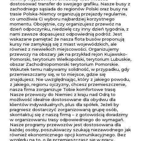
dostosować transfer do swojego grafiku. Nasze busy z
zachodniego sąsiada do regionów Polski oraz busy na
trasie Polska-Niemcy organizują przejazdy regularnie,
co umożliwia Ci wyboru najbardziej korzystnego
momentu. Obojętnie, czy organizujesz przewóz na
dzień odpoczynku, niedzielę czy inny dzień tygodnia, z
nami zawsze dopasujesz odpowiednią podróż. Jest
wskazane pamiętać że nasza flota busów proponują
kursy nie zamykają się z miast wojewódzkich, ale
również z niewielkich miejscowości. Organizujemy
przewozy na obszary jak na przykład rejon Kujawsko-
Pomorski, terytorium Wielkopolski, terytorium Lubuskie,
obszar Zachodniopomorski terytorium Pomorskie.
Wskutek temu nabywamy solidność, w przypadku, gdy
przemieszczamy się, w to miejsce, gdzie się
znajdujesz. Nie uwzględniając, który z jakiego powodu,
z jakiego, regionu ojczyzny, chcesz przemieszczenie,
nasza firma zorganizuje Tobie komfortowe trasę.
Nasze przewozy do Niemiec z kraju nad Odrą to
możliwość idealnie dostosowane dla obydwu dla
klientów indywidualnych, plus dla spółek. Jeżeli by
pragniesz dostarczyć zorganizowaną grupę osób,
skontaktuj się z naszą firmą – z gotowością doradzimy
w organizowaniu trasy odpowiedniego do wymagań.
Nasze programy przewozów jest dostosowana dla
każdej osoby, poszukiwaczy szukają niezawodnego jak
również ekonomicznego opcji komunikacyjnego. Bez
względu na to, o ile przemieszczasz się w pracy,