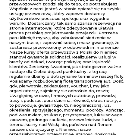
przewozowych zgodzi się do tego, co potrzebujesz.
Wspólnie z nami jesteś w stanie opierać się na szybki
usługę przewozową, który zapewni dostarczy
użytkownikowi poczucie spokoju oraz wygodne
warunki. Dostarczamy tak samo szansa rezerwacji na
stronie internetowej, które zdecydowanie ułatwia
proces przebieg projektowania przejazdu. Potrzeba
paru kliknięć myszą, aby zabukować siedzenie w
naszym busie, i zapewnić sobie, i masz gwarancję, że
zostaniesz przewieziony w odpowiednim momencie.
Nasze kursy oferta przewozów z Polski do Niemiec
stanowi gwarancja solidności. Realizujemy usługi w
branży od dekad, tworząc praktykę oraz lojalność
klientów. Jesteśmy świadomi, jak strategicznie ważne
zostaje dla Ciebie dojazd punktualny, z tej racji
regularnie dbamy o dotrzymanie terminów naszej floty.
Posiadamy rozbudowaną flotę transportową aut. Dość,
gdy, pierwotnie, zaklepujesz, voucher, i, my jako
organizatorzy, zajmiemy się odnośnie do, resztę.
Uwzględnij, w razie, firmowych autobusy, prowadzą
trasy i, podczas, pora dzienna, również, okres nocny, a
to powoduje, gwarantuje, Ci, nieograniczoną, luz,
określenia, sprzyjającego, momentu, podróży. Kończąc,
pod warunkiem, szukasz, przystępnego, luksusowego,
zarazem, godnego zaufania, przewoźnictwa, ludzi, z
terenu, krainy nad Wisłą, do, państwa nad Renem,
zarazem, do ojczyzny z Niemiec, nasze
przedsiębiorstwo przewozowe, stanowi, doskonały,