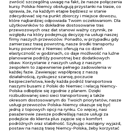
zwrócić szczególną uwagę na fakt, że nasze połączenia
kursy Polska-Niemcy obsługują przystanki na trasie, co
sprawia, że, na każdym etapie będziesz w stanie
zdecydować się na punkt zbiorczy i miejsce dowozu,
które najbardziej odpowiada Twoim oczekiwaniom. Dla
użytkowników to dokładnie dostosowanie tras
przewozowych oraz dat stanowi ważny czynnik, ze
względu na który podejmują decyzję na usługi naszej
firmy naszych przewozów. Ponadto, w przypadku gdy
zamierzasz trasę powrotną, nasze środki transportu
kursy powrotne z Niemiec oferują na co dzień
elastyczność w godzinach, co daje możliwość na luźne
planowanie podróży powrotnej bez dodatkowych
obaw. Korzystanie z naszych usług z naszym
zespołem to zapewnienie pełnego zadowolenia w
każdej fazie. Zawierając współpracę z naszą
działalnością, zyskujesz szansę, poczucie
bezpieczeństwa, kiedy każda podróż transportowa
naszymi busami z Polski do Niemiec i relacją Niemcy-
Polska odbędzie się zgodnie z planem. Dzięki
rozbudowanej sieci sieci transportowej a także
okresom dostosowanym do Twoich priorytetów, nasze
usługi przewozów Polska-Niemcy okazuje się być
jedną z topowych opcji na rynku. Co więcej, nasi
pasażerowie zawsze podkreślają nasze usługi za
podejście do klienta plus zajęcie się o komfort
podróżnych oraz stabilność. Szykując następny wyjazd,
postaw na naszą trasę Niemcy-Polska, żeby korzystać