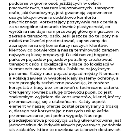
podobnie w gronie osób jeżdżących w celach
pracowniczych, zarazem krajoznawczych. Transport
osób, jaki świadczymy, jest gwarancją zapewnienie
usatysfakcjonowania dodatkowo komfortu
psychicznego. Korzystający pozytywnie nas oceniają
za szczególne stosunek również plastyczność, co
wyróżnia nas daje nam przewagę głównym graczem w
zakresie transportu osób. Jeśli jeszcze do tej pory nie
miałeś możliwości przetestować, zapraszamy do
zaznajomienia się komentarzy naszych klientów,
klientów co potwierdzają naszą terminowość zarazem
najwyższą klasę propozycji. Dzięki naszej bogatej
parkowi pojazdów pojazdów potrafimy zrealizować
transport osób z lokalizacji w Polsce do lokalizacji w
Niemczech oraz w kierunku Polski na najwyższym
poziomie. Każdy nasz pojazd pojazd między Niemcami
a Polską zawiera w wysokiej klasy systemy ochrony, a
stałe przeglądy techniczne powodują, że możesz
korzystać z trasy bez zmartwień o techniczne usterki.
Oferujemy również usługę przewozu pupili, co jest
znakomitym wyjściem dla konsumentów, klienci, którzy
przemieszczają się z ulubieńcami. Każdy aspekt
element w naszej ofercie został przemyślany z troską
o, dlatego też korzystając z naszych usług każde
przemieszczanie jest pełna wygody. Naszego
przedsiębiorstwa propozycja usług ukierunkowana jest
jednocześnie do indywidualnych prywatnych, podobnie
jak zakładów, które to oczekują ustalonych dostaw ich