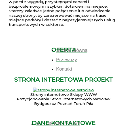
w pełni z wygodą, przystępnymi cenami i
bezproblemowym i szybkim dotarciem na miejsce.
Starczy zaledwie jedno połączenie lub odwiedzenie
naszej strony, by zarezerwować miejsce na trasie
miejsce podróży i dostać z najprzyjemniejszych usług
transportowych w sektorze.
OFERTA
Strona Główna
Przewozy
Kontakt
STRONA INTERETOWA PROJEKT
Strony internetowe Sklepy WWW
Pozycjonowanie Stron Internetowych Wrocław
Bydgoszcz Poznań Toruń Piła
DANE KONTAKTOWE
Tel. +48 605-277-979