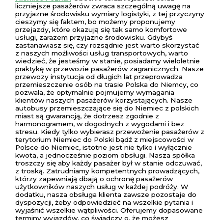
liczniejsze pasażerów zwraca szczególną uwagę na
przyjazne środowisku wymiary logistyki, z tej przyczyny
cieszymy się faktem, bo możemy proponujemy
przejazdy, które okazują się tak samo komfortowe
usługi, zarazem przyjazne środowisku. Gdybyś
zastanawiasz się, czy rozsądnie jest warto skorzystać
z naszych możliwości usług transportowych, warto
wiedzieć, że jesteśmy w stanie, posiadamy wieloletnie
praktykę w przewozie pasażerów zagranicznych. Nasze
przewozy instytucja od długich lat przeprowadza
przemieszczenie osób na trasie Polska do Niemcy, co
pozwala, że optymalnie pojmujemy wymagania
klientów naszych pasażerów korzystających. Nasze
autobusy przemieszczające się do Niemiec z polskich
miast są gwarancją, że dotrzesz zgodnie z
harmonogramem, w dogodnych z wygodami i bez
stresu. Kiedy tylko wybierasz przewożenie pasażerów z
terytorium Niemiec do Polski bądź z miejscowości w
Polsce do Niemiec, istotne jest nie tylko i wyłącznie
kwota, a jednocześnie poziom obsługi. Nasza spółka
troszczy się aby każdy pasażer był w stanie odczuwać,
z troską. Zatrudniamy kompetentnych prowadzących,
którzy zapewniają dbają o ochronę pasażerów
użytkowników naszych usług w każdej podróży. W
dodatku, nasza obsługa klienta zawsze pozostaje do
dyspozycji, żeby odpowiedzieć na wszelkie pytania i
wyjaśnić wszelkie wątpliwości. Oferujemy dopasowane
terminy wyjazdów, co świadczy o, że możesz