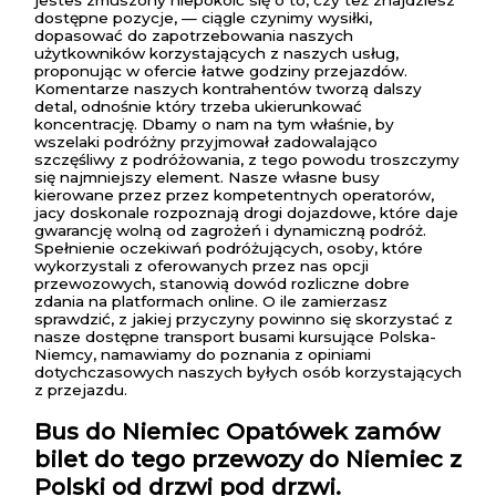
dostępne pozycje, — ciągle czynimy wysiłki,
dopasować do zapotrzebowania naszych
użytkowników korzystających z naszych usług,
proponując w ofercie łatwe godziny przejazdów.
Komentarze naszych kontrahentów tworzą dalszy
detal, odnośnie który trzeba ukierunkować
koncentrację. Dbamy o nam na tym właśnie, by
wszelaki podróżny przyjmował zadowalająco
szczęśliwy z podróżowania, z tego powodu troszczymy
się najmniejszy element. Nasze własne busy
kierowane przez przez kompetentnych operatorów,
jacy doskonale rozpoznają drogi dojazdowe, które daje
gwarancję wolną od zagrożeń i dynamiczną podróż.
Spełnienie oczekiwań podróżujących, osoby, które
wykorzystali z oferowanych przez nas opcji
przewozowych, stanowią dowód rozliczne dobre
zdania na platformach online. O ile zamierzasz
sprawdzić, z jakiej przyczyny powinno się skorzystać z
nasze dostępne transport busami kursujące Polska-
Niemcy, namawiamy do poznania z opiniami
dotychczasowych naszych byłych osób korzystających
z przejazdu.
Bus do Niemiec Opatówek
zamów
bilet do tego przewozy do Niemiec z
Polski od drzwi pod drzwi.