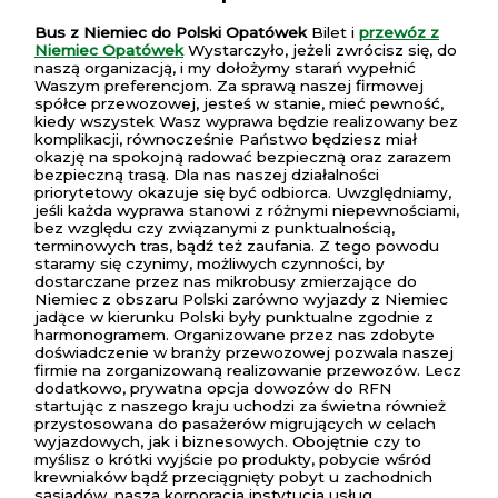
Bus z Niemiec do Polski Opatówek
Bilet i
przewóz z
Niemiec Opatówek
Wystarczyło, jeżeli zwrócisz się, do
naszą organizacją, i my dołożymy starań wypełnić
Waszym preferencjom. Za sprawą naszej firmowej
spółce przewozowej, jesteś w stanie, mieć pewność,
kiedy wszystek Wasz wyprawa będzie realizowany bez
komplikacji, równocześnie Państwo będziesz miał
okazję na spokojną radować bezpieczną oraz zarazem
bezpieczną trasą. Dla nas naszej działalności
priorytetowy okazuje się być odbiorca. Uwzględniamy,
jeśli każda wyprawa stanowi z różnymi niepewnościami,
bez względu czy związanymi z punktualnością,
terminowych tras, bądź też zaufania. Z tego powodu
staramy się czynimy, możliwych czynności, by
dostarczane przez nas mikrobusy zmierzające do
Niemiec z obszaru Polski zarówno wyjazdy z Niemiec
jadące w kierunku Polski były punktualne zgodnie z
harmonogramem. Organizowane przez nas zdobyte
doświadczenie w branży przewozowej pozwala naszej
firmie na zorganizowaną realizowanie przewozów. Lecz
dodatkowo, prywatna opcja dowozów do RFN
startując z naszego kraju uchodzi za świetna również
przystosowana do pasażerów migrujących w celach
wyjazdowych, jak i biznesowych. Obojętnie czy to
myślisz o krótki wyjście po produkty, pobycie wśród
krewniaków bądź przeciągnięty pobyt u zachodnich
sąsiadów, nasza korporacja instytucja usług