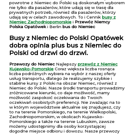
powrotne z Niemiec do Polski są doskonałym wyborem
nie tylko dla pasażerów, które udają się w trasę dla
prywatnych potrzeb, również dla pasażerów, którzy
udają się w celach zawodowych. To i Cennik
busy z
Niemiec Zachodniopomorskie
i
Przewóz Niemcy
Polska Opatówek
i Berlin
bus do Niemiec
Busy z Niemiec do Polski Opatówek
dobra opinia plus bus z Niemiec do
Polski od drzwi do drzwi.
Przewozy do Niemiec
Najlepszy
przewóz z Niemiec
Kujawsko-Pomorskie
Coraz większa liczba rosnąca
liczba podróżnych wybiera na wybór z naszej oferty
usług transportu, dlatego że realizujemy szybkie i
stabilne kursy z Polski na obszar Niemiec, również z
Niemiec do Polski. Nasze środki transportu prowadzimy
zróżnicowane kierunki, co daje możliwość, mamy
możliwość zaspokoić oczekiwania do Twoich
oczekiwań osobistych preferencji. Nie zważając na to
w którym województwie aktualnie się znajdujesz, czy
to na terenie Pomorskiego, na terenie Wielkopolski,
Zachodniopomorskim, w okolicach Kujawsko-
Pomorskiego a także na terenie Lubuskim, zawsze
możemy udostępnimy dla osoby korzystającej
dogodne miejsce odbioru i dowozu. Nasze przewozy