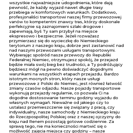
wszystkie najważniejsze udogodnienia, które dają
pewność, że każdy wyjazd nawet długie trasy
przebiega w komfortowych warunkach. Dodatkowo,
profesjonaliści transportowi naszej firmy przewozowej
vanów to kompetentni znawcy tras, którzy doskonale
perfekcyjnie są zaznajomieni szlaki drogowe i
zapewniają, byś Ty sam przybył na miejsce
ekspresowo i bezpiecznie. Jeżeli rozważasz
przymierzasz się do wycieczkę do Niemieckiego
terytorium z naszego kraju, dobrze jest zastanowić nad
nad naszymi przewozami usługami transportowymi.
Wybierając spośród nasze przewozy do Republiki
Federalnej Niemiec, otrzymujesz spokój, że przejazd
będzie miała swój bieg bez trudności, a Ty podróżujący
będziesz mógł na pewno doświadczyć dogodnymi
warunkami na wszystkich etapach przejazdu. Bardzo
istotnym mocnych stron, który nasze usługi
przewozowe z Polski do Niemiec, jest również łatwość
zmiany czasów odjazdu. Nasze pojazdy transportowe
wykonują przejazdy regularnie, co pozwala Ci na
dogodne dostosowanie terminu godziny wyjazdu do
własnych wymagań. Nieważne od jakiego czy to
ustalasz przemieszczenie się związany z pracą, czy
indywidualny, nasze samochody z Niemieckiego kraju
do Rzeczpospolitej Polskiej oraz z naszej ojczyzny do
kraju nad Renem pozostają gotowe codziennie. Za
sprawą tego, nie ma konieczności martwić się o
możliwość zajęcia miejsca czy godziny – nasze