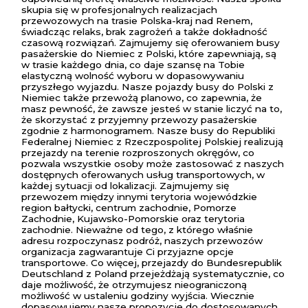
skupia się w profesjonalnych realizacjach
przewozowych na trasie Polska-kraj nad Renem,
świadcząc relaks, brak zagrożeń a także dokładność
czasową rozwiązań. Zajmujemy się oferowaniem busy
pasażerskie do Niemiec z Polski, które zapewniają, są
w trasie każdego dnia, co daje szansę na Tobie
elastyczną wolność wyboru w dopasowywaniu
przyszłego wyjazdu. Nasze pojazdy busy do Polski z
Niemiec także przewożą planowo, co zapewnia, że
masz pewność, że zawsze jesteś w stanie liczyć na to,
że skorzystać z przyjemny przewozy pasażerskie
zgodnie z harmonogramem. Nasze busy do Republiki
Federalnej Niemiec z Rzeczpospolitej Polskiej realizują
przejazdy na terenie rozproszonych okręgów, co
pozwala wszystkie osoby może zastosować z naszych
dostępnych oferowanych usług transportowych, w
każdej sytuacji od lokalizacji. Zajmujemy się
przewozem między innymi terytoria wojewódzkie
region bałtycki, centrum zachodnie, Pomorze
Zachodnie, Kujawsko-Pomorskie oraz terytoria
zachodnie. Nieważne od tego, z którego właśnie
adresu rozpoczynasz podróż, naszych przewozów
organizacja zagwarantuje Ci przyjazne opcje
transportowe. Co więcej, przejazdy do Bundesrepublik
Deutschland z Poland przejeżdżają systematycznie, co
daje możliwość, że otrzymujesz nieograniczoną
możliwość w ustaleniu godziny wyjścia. Wiecznie
dopasowujemy nasze propozycje do dostosowanych