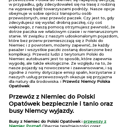
w przypadku, gdy zdecydowałeś się na trasę z rodziną
na wyprawę bądź towarzyszami podróży. Nasze opcje
obejmuje w sobie oprócz transportu osób
przewożonych, oraz przewóz paczek. Czy jest to, gdy
zdecydujesz się wysłać drobną paczkę, czy coś
większego, z naszą pomocą otrzymujesz pewność, że
dotrze paczka we właściwym czasie i w nienaruszonym
stanie. W związku z naszym udoskonalonym pojazdom,
które bez przerw przemieszczają się z Polski do
Niemiec i z powrotem, możemy zapewnić, że każdy
pasażer i wszystkie paczki zostaną dostarczone bez
komplikacji. Przewóz ludzi z terytorium Polski do
Niemiec autobusami jest to sposób, które zapewnia
wygodę, ale także ekologiczne. Ze względu na to, że
nasze pojazdy są nowoczesne i zaawansowane, i są
zgodne z normy dotyczące emisji spalin, korzystanie z
naszych usług przewozowych okazuje się przyjazna
dla natury dla środowiska. i
Przewóz Niemcy Polska
Opatówek
Przewóz z Niemiec do Polski
Opatówek
bezpiecznie i tanio oraz
busy Niemcy wyjazdy.
Busy z Niemiec do Polski Opatówek
i
przewozy z
Niemiec Poznań
Obecnie teraźniejszości coraz