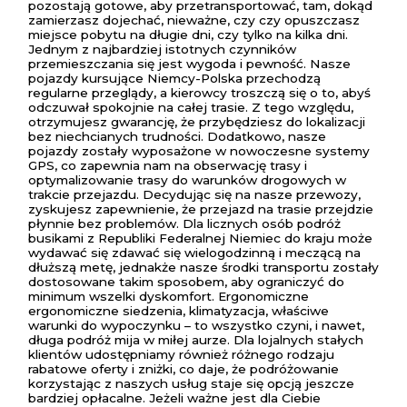
pozostają gotowe, aby przetransportować, tam, dokąd
zamierzasz dojechać, nieważne, czy czy opuszczasz
miejsce pobytu na długie dni, czy tylko na kilka dni.
Jednym z najbardziej istotnych czynników
przemieszczania się jest wygoda i pewność. Nasze
pojazdy kursujące Niemcy-Polska przechodzą
regularne przeglądy, a kierowcy troszczą się o to, abyś
odczuwał spokojnie na całej trasie. Z tego względu,
otrzymujesz gwarancję, że przybędziesz do lokalizacji
bez niechcianych trudności. Dodatkowo, nasze
pojazdy zostały wyposażone w nowoczesne systemy
GPS, co zapewnia nam na obserwację trasy i
optymalizowanie trasy do warunków drogowych w
trakcie przejazdu. Decydując się na nasze przewozy,
zyskujesz zapewnienie, że przejazd na trasie przejdzie
płynnie bez problemów. Dla licznych osób podróż
busikami z Republiki Federalnej Niemiec do kraju może
wydawać się zdawać się wielogodzinną i meczącą na
dłuższą metę, jednakże nasze środki transportu zostały
dostosowane takim sposobem, aby ograniczyć do
minimum wszelki dyskomfort. Ergonomiczne
ergonomiczne siedzenia, klimatyzacja, właściwe
warunki do wypoczynku – to wszystko czyni, i nawet,
długa podróż mija w miłej aurze. Dla lojalnych stałych
klientów udostępniamy również różnego rodzaju
rabatowe oferty i zniżki, co daje, że podróżowanie
korzystając z naszych usług staje się opcją jeszcze
bardziej opłacalne. Jeżeli ważne jest dla Ciebie