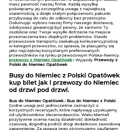
masz pewność naszej firmie. Każdą wysyłkę
poświęcamy jej szczególną uwagę z największą
starannością, a dzięki stałym połączeniom, pakunki
przybywają do celu do odbiorcy bez przestojów.
Dokonując wyboru naszej firmy naszego dostawcę,
zdobywasz gwarancję być pewny, że zarówno Ty
osobiście oraz Twoje wysyłki dotrzecie na miejsce
przeznaczenia bez zbędnych problemów. Stawki
przewozowe transportu zaskakują konkurencyjnością
w kategorii przewozów, co sprawia, że plasujemy się
jako najczęściej korzystanym preferowanych
przewoźników na rynku przewozowym Polska-Niemcy.
przewozy z Niemiec Opatówek
i Wyjazdy
Przewozy z
Polski do Niemiec Opatówek
Busy do Niemiec z Polski Opatówek
kup bilet jak i przewozy do Niemiec
od drzwi pod drzwi.
Bus do Niemiec Opatówek
i
Bus do Niemiec z Polski
Godne uwagi jest jednocześnie zaznaczyć o
korzystnych recenzjach, które napływają uzyskujemy
od użytkowników zleceniodawców. Wielu klienteli
pozytywnie ocenia naszą działalność dokładność
czasową, dogodną podróż drogi dodatkowo zawodową
zapewnienie. Za sprawą tego otrzymujemy zaufaniem