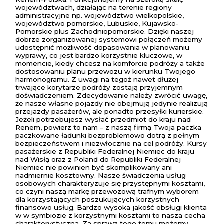
województwach, działając na terenie regiony
administracyjne np. województwo wielkopolskie,
województwo pomorskie, Lubuskie, Kujawsko-
Pomorskie plus Zachodniopomorskie. Dzięki naszej
dobrze zorganizowanej systemowi połączeń możemy
udostępnić możliwość dopasowania w planowaniu
wyprawy, co jest bardzo korzystnie kluczowe, w
momencie, kiedy chcesz na komforcie podróży a także
dostosowaniu planu przewozu w kierunku Twojego
harmonogramu. Z uwagi na tegoż nawet dłużej
trwające korytarze podróży zostają przyjemnym
doświadczeniem. Zdecydowanie należy zwrócić uwagę,
że nasze własne pojazdy nie obejmują jedynie realizują
przejazdy pasażerów, ale ponadto przesyłki kurierskie.
Jeżeli potrzebujesz wysłać przedmiot do kraju nad
Renem, powierz to nam – z naszą firmą Twoja paczka
paczkowane ładunki bezproblemowo dotrą z pełnym
bezpieczeństwem i niezwłocznie na cel podróży. Kursy
pasażerskie z Republiki Federalnej Niemiec do kraju
nad Wisłą oraz z Poland do Republiki Federalnej
Niemiec nie powinien być skomplikowany ani
nadmiernie kosztowny. Nasze świadczenia usług
osobowych charakteryzuje się przystępnymi kosztami,
co czyni naszą markę przewozową trafnym wyborem
dla korzystających poszukujących korzystnych
finansowo usług. Bardzo wysoka jakość obsługi klienta
w w symbiozie z korzystnymi kosztami to nasza cecha
charakterystyczna. Za sprawą tego temu możemy