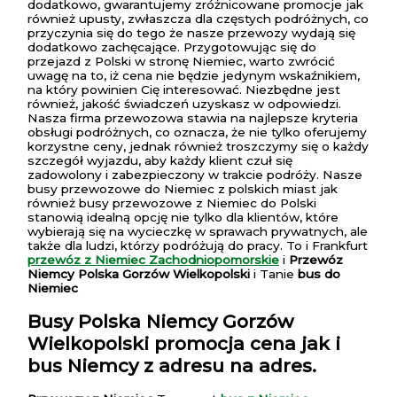
dodatkowo, gwarantujemy zróżnicowane promocje jak
również upusty, zwłaszcza dla częstych podróżnych, co
przyczynia się do tego że nasze przewozy wydają się
dodatkowo zachęcające. Przygotowując się do
przejazd z Polski w stronę Niemiec, warto zwrócić
uwagę na to, iż cena nie będzie jedynym wskaźnikiem,
na który powinien Cię interesować. Niezbędne jest
również, jakość świadczeń uzyskasz w odpowiedzi.
Nasza firma przewozowa stawia na najlepsze kryteria
obsługi podróżnych, co oznacza, że nie tylko oferujemy
korzystne ceny, jednak również troszczymy się o każdy
szczegół wyjazdu, aby każdy klient czuł się
zadowolony i zabezpieczony w trakcie podróży. Nasze
busy przewozowe do Niemiec z polskich miast jak
również busy przewozowe z Niemiec do Polski
stanowią idealną opcję nie tylko dla klientów, które
wybierają się na wycieczkę w sprawach prywatnych, ale
także dla ludzi, którzy podróżują do pracy. To i Frankfurt
przewóz z Niemiec Zachodniopomorskie
i
Przewóz
Niemcy Polska Gorzów Wielkopolski
i Tanie
bus do
Niemiec
Busy Polska Niemcy Gorzów
Wielkopolski
promocja cena jak i
bus Niemcy z adresu na adres.