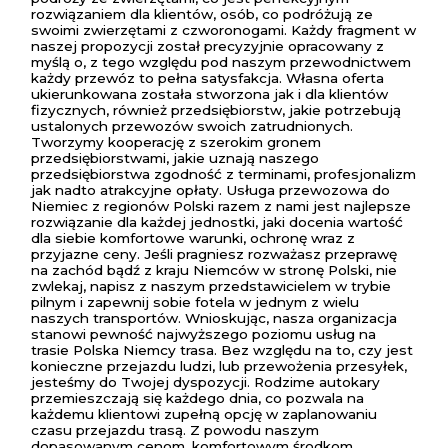
rozwiązaniem dla klientów, osób, co podróżują ze
swoimi zwierzętami z czworonogami. Każdy fragment w
naszej propozycji został precyzyjnie opracowany z
myślą o, z tego względu pod naszym przewodnictwem
każdy przewóz to pełna satysfakcja. Własna oferta
ukierunkowana została stworzona jak i dla klientów
fizycznych, również przedsiębiorstw, jakie potrzebują
ustalonych przewozów swoich zatrudnionych.
Tworzymy kooperację z szerokim gronem
przedsiębiorstwami, jakie uznają naszego
przedsiębiorstwa zgodność z terminami, profesjonalizm
jak nadto atrakcyjne opłaty. Usługa przewozowa do
Niemiec z regionów Polski razem z nami jest najlepsze
rozwiązanie dla każdej jednostki, jaki docenia wartość
dla siebie komfortowe warunki, ochronę wraz z
przyjazne ceny. Jeśli pragniesz rozważasz przeprawę
na zachód bądź z kraju Niemców w stronę Polski, nie
zwlekaj, napisz z naszym przedstawicielem w trybie
pilnym i zapewnij sobie fotela w jednym z wielu
naszych transportów. Wnioskując, nasza organizacja
stanowi pewność najwyższego poziomu usług na
trasie Polska Niemcy trasa. Bez względu na to, czy jest
konieczne przejazdu ludzi, lub przewożenia przesyłek,
jesteśmy do Twojej dyspozycji. Rodzime autokary
przemieszczają się każdego dnia, co pozwala na
każdemu klientowi zupełną opcję w zaplanowaniu
czasu przejazdu trasą. Z powodu naszym
dopasowanym cenom, komfortowym środkom