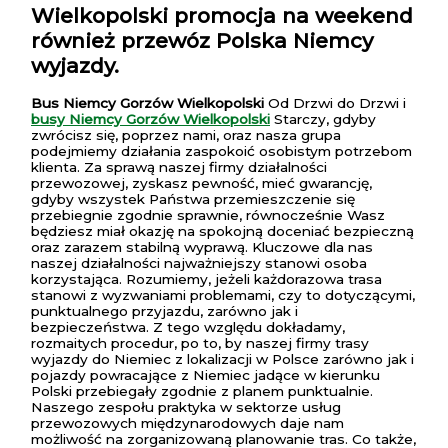
Wielkopolski
promocja na weekend
również przewóz Polska Niemcy
wyjazdy.
Bus Niemcy Gorzów Wielkopolski
Od Drzwi do Drzwi i
busy Niemcy Gorzów Wielkopolski
Starczy, gdyby
zwrócisz się, poprzez nami, oraz nasza grupa
podejmiemy działania zaspokoić osobistym potrzebom
klienta. Za sprawą naszej firmy działalności
przewozowej, zyskasz pewność, mieć gwarancję,
gdyby wszystek Państwa przemieszczenie się
przebiegnie zgodnie sprawnie, równocześnie Wasz
będziesz miał okazję na spokojną doceniać bezpieczną
oraz zarazem stabilną wyprawą. Kluczowe dla nas
naszej działalności najważniejszy stanowi osoba
korzystająca. Rozumiemy, jeżeli każdorazowa trasa
stanowi z wyzwaniami problemami, czy to dotyczącymi,
punktualnego przyjazdu, zarówno jak i
bezpieczeństwa. Z tego względu dokładamy,
rozmaitych procedur, po to, by naszej firmy trasy
wyjazdy do Niemiec z lokalizacji w Polsce zarówno jak i
pojazdy powracające z Niemiec jadące w kierunku
Polski przebiegały zgodnie z planem punktualnie.
Naszego zespołu praktyka w sektorze usług
przewozowych międzynarodowych daje nam
możliwość na zorganizowaną planowanie tras. Co także,