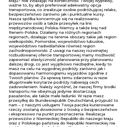
kraju? Nie zważając na konieczność Twojej wyprawy,
ważne to, by abyś preferował adekwatny opcja
transportowa, co zrealizuje osobie podróżującej relaks,
bezpieczeństwo zarówno jak i punktualne kursy.
Nasza spółka koncentruje się na realizowaniu
przewozów osób a także przesyłek na linii
międzynarodowej Polska-Niemcy a także kraj nad
Renem-Polska. Działamy na różnych regionach
regionach, działając na terenie obszary takie jak region
wielkopolski, Pomorskie, województwo lubuskie,
województwo nadwiślańskie również region
zachodniopomorski. Z uwagi na naszej rozwiniętej
rozbudowanej ofercie transportowej mamy możliwość
zapewniać elastyczność planowania przy planowaniu
dalszej drogi, co jest wyjątkowo niezbędne, kiedy to
masz na celu na wygodnej podróży zarówno jak i
dopasowaniu harmonogramu wyjazdów zgodnie z
Twoich planów. Za sprawą temu zdarzeniu w razie
długotrwałe korytarze podróży nabierają cech
zadowoleniem. Należy wyróżnić, że naszej firmy środki
transportu nie obejmują jedynie dostarczają
pasażerów, ale także małe ładunki. W razie masz
przesyłkę do Bundesrepublik Deutschland, przypuść to
nam – z naszymi usługami Twoja paczka kurierowane
rzeczy zostaną dowiezione z troską o bezpieczeństwo
i ekspresowo na punkt przeznaczenia. Realizacja
przewozów z Niemieckiej Republiki do naszego kraju
oraz z Polskiego państwa do Republiki Niemieckiej nie