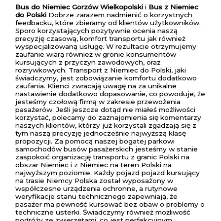
Bus do Niemiec Gorzów Wielkopolski
i
Bus z Niemiec
do Polski
Dobrze zarazem nadmienić o korzystnych
feedbacku, które zbieramy od klientów użytkowników.
Sporo korzystających pozytywnie ocenia naszą
precyzję czasową, komfort transportu jak również
wyspecjalizowaną usługę. W rezultacie otrzymujemy
zaufanie wiarą również w gronie konsumentów
kursujących z przyczyn zawodowych, oraz
rozrywkowych. Transport z Niemiec do Polski, jaki
świadczymy, jest zobowiązanie komfortu dodatkowo
zaufania. Klienci zwracają uwagę na za unikalne
nastawienie dodatkowo dopasowanie, co powoduje, że
jesteśmy czołową firmą w zakresie przewożenia
pasażerów. Jeśli jeszcze dotąd nie miałeś możliwości
korzystać, polecamy do zaznajomienia się komentarzy
naszych klientów, którzy już korzystali zgadzają się z
tym naszą precyzję jednocześnie najwyższą klasę
propozycji. Za pomocą naszej bogatej parkowi
samochodów busów pasażerskich jesteśmy w stanie
zaspokoić organizację transportu z granic Polski na
obszar Niemiec i z Niemiec na teren Polski na
najwyższym poziomie. Każdy pojazd pojazd kursujący
na trasie Niemcy Polska został wyposażony w
współczesne urządzenia ochronne, a rutynowe
weryfikacje stanu technicznego zapewniają, że
pasażer ma pewność kursować bez obaw o problemy o
techniczne usterki. Świadczymy również możliwość
podróży ze zwierzętami, co jest perfekcyjnym