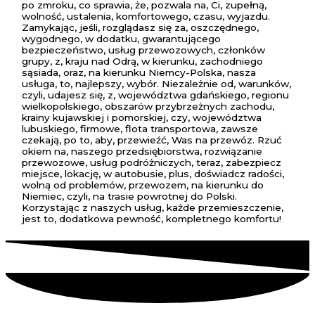
po zmroku, co sprawia, że, pozwala na, Ci, zupełną,
wolność, ustalenia, komfortowego, czasu, wyjazdu.
Zamykając, jeśli, rozglądasz się za, oszczędnego,
wygodnego, w dodatku, gwarantującego
bezpieczeństwo, usług przewozowych, członków
grupy, z, kraju nad Odrą, w kierunku, zachodniego
sąsiada, oraz, na kierunku Niemcy-Polska, nasza
usługa, to, najlepszy, wybór. Niezależnie od, warunków,
czyli, udajesz się, z, województwa gdańskiego, regionu
wielkopolskiego, obszarów przybrzeżnych zachodu,
krainy kujawskiej i pomorskiej, czy, województwa
lubuskiego, firmowe, flota transportowa, zawsze
czekają, po to, aby, przewieźć, Was na przewóz. Rzuć
okiem na, naszego przedsiębiorstwa, rozwiązanie
przewozowe, usług podróżniczych, teraz, zabezpiecz
miejsce, lokację, w autobusie, plus, doświadcz radości,
wolną od problemów, przewozem, na kierunku do
Niemiec, czyli, na trasie powrotnej do Polski.
Korzystając z naszych usług, każde przemieszczenie,
jest to, dodatkowa pewność, kompletnego komfortu!