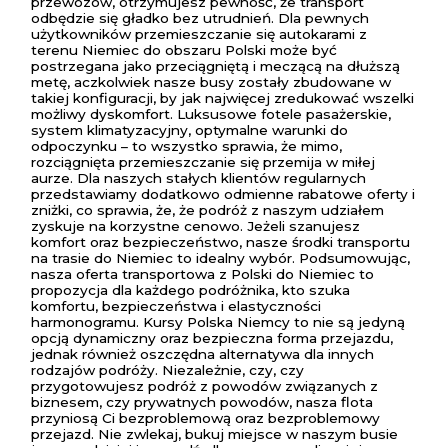
przewozów, otrzymujesz pewność, że transport
odbędzie się gładko bez utrudnień. Dla pewnych
użytkowników przemieszczanie się autokarami z
terenu Niemiec do obszaru Polski może być
postrzegana jako przeciągniętą i meczącą na dłuższą
metę, aczkolwiek nasze busy zostały zbudowane w
takiej konfiguracji, by jak najwięcej zredukować wszelki
możliwy dyskomfort. Luksusowe fotele pasażerskie,
system klimatyzacyjny, optymalne warunki do
odpoczynku – to wszystko sprawia, że mimo,
rozciągnięta przemieszczanie się przemija w miłej
aurze. Dla naszych stałych klientów regularnych
przedstawiamy dodatkowo odmienne rabatowe oferty i
zniżki, co sprawia, że, że podróż z naszym udziałem
zyskuje na korzystne cenowo. Jeżeli szanujesz
komfort oraz bezpieczeństwo, nasze środki transportu
na trasie do Niemiec to idealny wybór. Podsumowując,
nasza oferta transportowa z Polski do Niemiec to
propozycja dla każdego podróżnika, kto szuka
komfortu, bezpieczeństwa i elastyczności
harmonogramu. Kursy Polska Niemcy to nie są jedyną
opcją dynamiczny oraz bezpieczna forma przejazdu,
jednak również oszczędna alternatywa dla innych
rodzajów podróży. Niezależnie, czy, czy
przygotowujesz podróż z powodów związanych z
biznesem, czy prywatnych powodów, nasza flota
przyniosą Ci bezproblemową oraz bezproblemowy
przejazd. Nie zwlekaj, bukuj miejsce w naszym busie