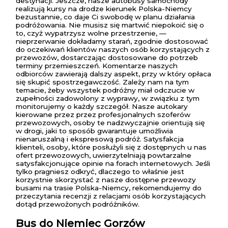
destynacji. Jeszcze, nasze autobusy samochody
realizują kursy na drodze kierunek Polska-Niemcy
bezustannie, co daje Ci swobodę w planu działania
podróżowania. Nie musisz się martwić niepokoić się o
to, czyż wypatrzysz wolne przestrzenie, —
nieprzerwanie dokładamy starań, zgodnie dostosować
do oczekiwań klientów naszych osób korzystających z
przewozów, dostarczając dostosowane do potrzeb
terminy przemieszczeń. Komentarze naszych
odbiorców zawierają dalszy aspekt, przy w który opłaca
się skupić spostrzegawczość. Zależy nam na tym
temacie, żeby wszystek podróżny miał odczucie w
zupełności zadowolony z wyprawy, w związku z tym
monitorujemy o każdy szczegół. Nasze autokary
kierowane przez przez profesjonalnych szoferów
przewozowych, osoby te nadzwyczajnie orientują się
w drogi, jaki to sposób gwarantuje umożliwia
nienaruszalną i ekspresową podróż. Satysfakcja
klienteli, osoby, które posłużyli się z dostępnych u nas
ofert przewozowych, uwierzytelniają powtarzalne
satysfakcjonujące opinie na forach internetowych. Jeśli
tylko pragniesz odkryć, dlaczego to właśnie jest
korzystnie skorzystać z nasze dostępne przewozy
busami na trasie Polska-Niemcy, rekomendujemy do
przeczytania recenzji z relacjami osób korzystających
dotąd przewożonych podróżników.
Bus do Niemiec Gorzów