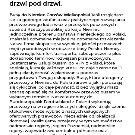
drzwi pod drzwi.
Busy do Niemiec Gorzów Wielkopolski
Jeśli rozglądasz
się za godnego zaufania oraz praktycznego rozwiązania
przewozowego ludzi wraz z przesyłek pocztowych
spośród Rzeczypospolitej do kraju Niemiec
jednocześnie z terenu państwa niemieckiego do Polski,
znalazłeś optymalne miejsce na optymalne rozwiązanie.
Nasza firma skupia się w wysokiej jakości przewozach
międzynarodowych w obszarze trasy Polska-Niemcy,
zapewniając komfort transportu, zabezpieczenie plus
dokładność terminów rozwiązań przewozowych.
Dostarczamy usługi busami do RFN z Polski, które
spełniają, kursują każdego kursu, co daje szansę na Ci
pełną elastyczność w planowaniu podczas
przygotowań Twojej eskapady. Busy, które oferujemy
przewozy z Niemiec do Polski zarówno jak i poruszają
się cyklicznie, co daje pewność, iż bez wyjątku masz
szansę opierać się na komfortowy przewóz busem w
wybranym terminie. Nasze autobusy do
Bundesrepublik Deutschland z Poland wykonują
przewozy na w regionie licznych okręgów, dzięki czemu
ktokolwiek może wybrać z naszych usługowych
oferowanych przewozów, niezależnie od lokalizacji
domowej. Realizujemy przejazdy w tym województwa
nadmorskie regiony, region Poznański, nadmorskie
rejony, województwo centralno-północne oraz