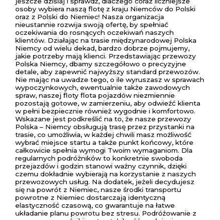
jeszcze dzisiaj i sprawdź, dlaczego coraz liczniejsze
osoby wybiera naszą flotę z kraju Niemców do Polski
oraz z Polski do Niemiec! Nasza organizacja
nieustannie rozwija swoją ofertę, by spełniać
oczekiwania do rosnących oczekiwań naszych
klientów. Działając na trasie międzynarodowej Polska
Niemcy od wielu dekad, bardzo dobrze pojmujemy,
jakie potrzeby mają klienci. Przedstawiając przewozy
Polska Niemcy, dbamy szczegółowo o precyzyjne
detale, aby zapewnić najwyższy standard przewozów.
Nie mając na uwadze tego, o ile wyruszasz w sprawach
wypoczynkowych, ewentualnie także zawodowych
spraw, naszej floty flota pojazdów niezmiennie
pozostają gotowe, w zamierzeniu, aby odwieźć klienta
w pełni bezpiecznie również wygodnie i komfortowo.
Wskazane jest podkreślić na to, że nasze przewozy
Polska – Niemcy obsługują trasę przez przystanki na
trasie, co umożliwia, w każdej chwili masz możliwość
wybrać miejsce startu a także punkt końcowy, które
całkowicie spełnia wymogi Twoim wymaganiom. Dla
regularnych podróżników to konkretnie swoboda
przejazdów i godzin stanowi ważny czynnik, dzięki
czemu dokładnie wybierają na korzystanie z naszych
przewozowych usług. Na dodatek, jeżeli decydujesz
się na powrót z Niemiec, nasze środki transportu
powrotne z Niemiec dostarczają identyczną
elastyczność czasową, co gwarantuje na łatwe
układanie planu powrotu bez stresu. Podróżowanie z