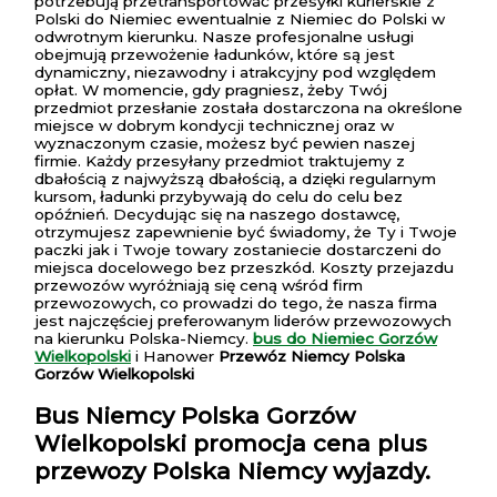
potrzebują przetransportować przesyłki kurierskie z
Polski do Niemiec ewentualnie z Niemiec do Polski w
odwrotnym kierunku. Nasze profesjonalne usługi
obejmują przewożenie ładunków, które są jest
dynamiczny, niezawodny i atrakcyjny pod względem
opłat. W momencie, gdy pragniesz, żeby Twój
przedmiot przesłanie została dostarczona na określone
miejsce w dobrym kondycji technicznej oraz w
wyznaczonym czasie, możesz być pewien naszej
firmie. Każdy przesyłany przedmiot traktujemy z
dbałością z najwyższą dbałością, a dzięki regularnym
kursom, ładunki przybywają do celu do celu bez
opóźnień. Decydując się na naszego dostawcę,
otrzymujesz zapewnienie być świadomy, że Ty i Twoje
paczki jak i Twoje towary zostaniecie dostarczeni do
miejsca docelowego bez przeszkód. Koszty przejazdu
przewozów wyróżniają się ceną wśród firm
przewozowych, co prowadzi do tego, że nasza firma
jest najczęściej preferowanym liderów przewozowych
na kierunku Polska-Niemcy.
bus do Niemiec Gorzów
Wielkopolski
i Hanower
Przewóz Niemcy Polska
Gorzów Wielkopolski
Bus Niemcy Polska Gorzów
Wielkopolski
promocja cena plus
przewozy Polska Niemcy wyjazdy.