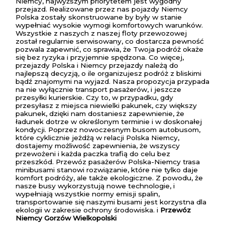
Niemcy, najwyższym priorytetem jest wygodny
przejazd. Realizowane przez nas pojazdy Niemcy
Polska zostały skonstruowane by były w stanie
wypełniać wysokie wymogi komfortowych warunków.
Wszystkie z naszych z naszej floty przewozowej
został regularnie serwisowany, co dostarcza pewność
pozwala zapewnić, co sprawia, że Twoja podróż okaże
się bez ryzyka i przyjemnie spędzona. Co więcej,
przejazdy Polska i Niemcy przejazdy należą do
najlepszą decyzją, o ile organizujesz podróż z bliskimi
bądź znajomymi na wyjazd. Nasza propozycja przypada
na nie wyłącznie transport pasażerów, i jeszcze
przesyłki kurierskie. Czy to, w przypadku, gdy
przesyłasz z miejsca niewielki pakunek, czy większy
pakunek, dzięki nam dostaniesz zapewnienie, że
ładunek dotrze w określonym terminie i w doskonałej
kondycji. Poprzez nowoczesnym busom autobusom,
które cyklicznie jeżdżą w relacji Polska Niemcy,
dostajemy możliwość zapewnienia, że wszyscy
przewożeni i każda paczka trafią do celu bez
przeszkód. Przewóz pasażerów Polska-Niemcy trasa
minibusami stanowi rozwiązanie, które nie tylko daje
komfort podróży, ale także ekologiczne. Z powodu, że
nasze busy wykorzystują nowe technologie, i
wypełniają wszystkie normy emisji spalin,
transportowanie się naszymi busami jest korzystna dla
ekologii w zakresie ochrony środowiska. i
Przewóz
Niemcy Gorzów Wielkopolski