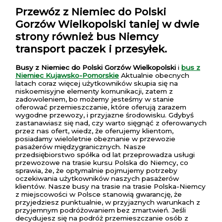
Przewóz z Niemiec do Polski
Gorzów Wielkopolski
taniej w dwie
strony również bus Niemcy
transport paczek i przesyłek.
Busy z Niemiec do Polski Gorzów Wielkopolski
i
bus z
Niemiec Kujawsko-Pomorskie
Aktualnie obecnych
latach coraz więcej użytkowników skupia się na
niskoemisyjne elementy komunikacji, zatem z
zadowoleniem, bo możemy jesteśmy w stanie
oferować przemieszczanie, które oferują zarazem
wygodne przewozy, i przyjazne środowisku. Gdybyś
zastanawiasz się nad, czy warto sięgnąć z oferowanych
przez nas ofert, wiedz, że oferujemy klientom,
posiadamy wieloletnie obeznanie w przewozie
pasażerów międzygranicznych. Nasze
przedsiębiorstwo spółka od lat przeprowadza usługi
przewozowe na trasie kursu Polska do Niemcy, co
sprawia, że, że optymalnie pojmujemy potrzeby
oczekiwania użytkowników naszych pasażerów
klientów. Nasze busy na trasie na trasie Polska-Niemcy
z miejscowości w Polsce stanowią gwarancję, że
przyjedziesz punktualnie, w przyjaznych warunkach z
przyjemnym podróżowaniem bez zmartwień. Jeśli
decydujesz się na podróż przemieszczanie osób z