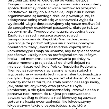
terytoria zachodnie. Obojętnie od właściwego, z
Twojego miejsca wyjazdu wyprawiasz się, naszej oferty
spółka dostarczy dostosowane możliwości przejazdu.
Dodatkowo, kursy do Niemieckiej Republiki z Polski
organizowane są każdego dnia, co powoduje, że, że
zdobywasz pełną swobodę w planowaniu wyjazdu
wycieczki. Ciągle dostosowujemy się nasze możliwości
do specjalnych oczekiwań pasażerów, dlatego też, że
zapewnimy dla Twojego wymagania wygodną trasę.
Zaufując naszych realizacji przewozowych
transportowcami do Republiki Niemieckiej, masz
gwarancję, że podróż odbywa się z profesjonalnymi
operatorami trasy, jakich bezbłędnie kojarzą szlaki
komunikacyjne i mają na uwadze, aby bezpieczeństwo
pasażerów. Zależy nam na profesjonalizm na każdym
kroku – od momentu zarezerwowania podróży, w
trakcie moment przejazdu, aż do chwili dojazd na
miejsce. Nasze wehikuły Polska Republika Federalna
Niemiec są rutynowo naprawiane w warsztatach i
wyposażone w nowinki techniczne, jakie to, świadczą o
nie tylko dogodne warunki, ale też stabilność. W trakcie
podróży możesz zaufaj na stałą pomoc naszego kadry,
jaki, stara się, aby każdy etap przewozu była
komfortem, a nie tylko koniecznością. Przewóz osób z
państwa nad Renem do RP jest przeprowadzana
zawsze według rozkładu, a nasi kierowcy są zawsze
gotowi na każdą ewentualność. Nie lekceważymy
lekceważymy także o osobistościach, te, które