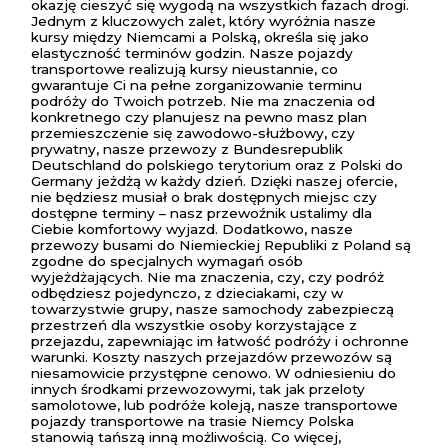
okazję cieszyć się wygodą na wszystkich fazach drogi.
Jednym z kluczowych zalet, który wyróżnia nasze
kursy między Niemcami a Polską, określa się jako
elastyczność terminów godzin. Nasze pojazdy
transportowe realizują kursy nieustannie, co
gwarantuje Ci na pełne zorganizowanie terminu
podróży do Twoich potrzeb. Nie ma znaczenia od
konkretnego czy planujesz na pewno masz plan
przemieszczenie się zawodowo-służbowy, czy
prywatny, nasze przewozy z Bundesrepublik
Deutschland do polskiego terytorium oraz z Polski do
Germany jeżdżą w każdy dzień. Dzięki naszej ofercie,
nie będziesz musiał o brak dostępnych miejsc czy
dostępne terminy – nasz przewoźnik ustalimy dla
Ciebie komfortowy wyjazd. Dodatkowo, nasze
przewozy busami do Niemieckiej Republiki z Poland są
zgodne do specjalnych wymagań osób
wyjeżdżających. Nie ma znaczenia, czy, czy podróż
odbędziesz pojedynczo, z dzieciakami, czy w
towarzystwie grupy, nasze samochody zabezpieczą
przestrzeń dla wszystkie osoby korzystające z
przejazdu, zapewniając im łatwość podróży i ochronne
warunki. Koszty naszych przejazdów przewozów są
niesamowicie przystępne cenowo. W odniesieniu do
innych środkami przewozowymi, tak jak przeloty
samolotowe, lub podróże koleją, nasze transportowe
pojazdy transportowe na trasie Niemcy Polska
stanowią tańszą inną możliwością. Co więcej,