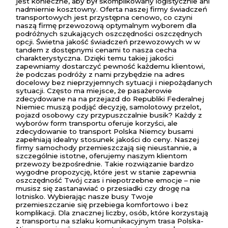
jest konieczne, aby był skomplikowany logistycznie ani
nadmiernie kosztowny. Oferta naszej firmy świadczeń
transportowych jest przystępna cenowo, co czyni
naszą firmę przewozową optymalnym wyborem dla
podróżnych szukających oszczędności oszczędnych
opcji. Świetna jakość świadczeń przewozowych w w
tandem z dostępnymi cenami to nasza cecha
charakterystyczna. Dzięki temu takiej jakości
zapewniamy dostarczyć pewność każdemu klientowi,
że podczas podróży z nami przybędzie na adres
docelowy bez nieprzyjemnych sytuacji i niepożądanych
sytuacji. Często ma miejsce, że pasażerowie
zdecydowane na na przejazd do Republiki Federalnej
Niemiec muszą podjąć decyzję, samolotowy przelot,
pojazd osobowy czy przypuszczalnie busik? Każdy z
wyborów form transportu oferuje korzyści, ale
zdecydowanie to transport Polska Niemcy busami
zapełniają idealny stosunek jakości do ceny. Naszej
firmy samochody przemieszczają się nieustannie, a
szczególnie istotne, oferujemy naszym klientom
przewozy bezpośrednie. Takie rozwiązanie bardzo
wygodne propozycję, które jest w stanie zapewnia
oszczędność Twój czas i niepotrzebne emocje – nie
musisz się zastanawiać o przesiadki czy drogę na
lotnisko. Wybierając nasze busy Twoje
przemieszczanie się przebiega komfortowo i bez
komplikacji. Dla znacznej liczby, osób, które korzystają
z transportu na szlaku komunikacyjnym trasa Polska-