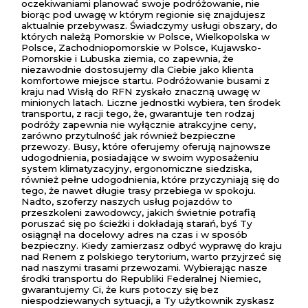
oczekiwaniami planować swoje podróżowanie, nie
biorąc pod uwagę w którym regionie się znajdujesz
aktualnie przebywasz. Świadczymy usługi obszary, do
których należą Pomorskie w Polsce, Wielkopolska w
Polsce, Zachodniopomorskie w Polsce, Kujawsko-
Pomorskie i Lubuska ziemia, co zapewnia, że
niezawodnie dostosujemy dla Ciebie jako klienta
komfortowe miejsce startu. Podróżowanie busami z
kraju nad Wisłą do RFN zyskało znaczną uwagę w
minionych latach. Liczne jednostki wybiera, ten środek
transportu, z racji tego, że, gwarantuje ten rodzaj
podróży zapewnia nie wyłącznie atrakcyjne ceny,
zarówno przytulność jak również bezpieczne
przewozy. Busy, które oferujemy oferują najnowsze
udogodnienia, posiadające w swoim wyposażeniu
system klimatyzacyjny, ergonomiczne siedziska,
również pełne udogodnienia, które przyczyniają się do
tego, że nawet długie trasy przebiega w spokoju.
Nadto, szoferzy naszych usług pojazdów to
przeszkoleni zawodowcy, jakich świetnie potrafią
poruszać się po ścieżki i dokładają starań, byś Ty
osiągnął na docelowy adres na czas i w sposób
bezpieczny. Kiedy zamierzasz odbyć wyprawę do kraju
nad Renem z polskiego terytorium, warto przyjrzeć się
nad naszymi trasami przewozami. Wybierając nasze
środki transportu do Republiki Federalnej Niemiec,
gwarantujemy Ci, że kurs potoczy się bez
niespodziewanych sytuacji, a Ty użytkownik zyskasz