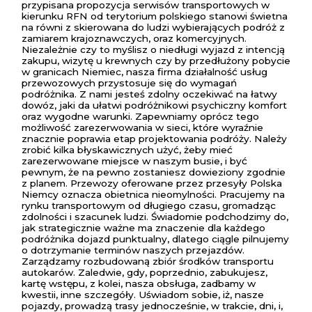
przypisana propozycja serwisów transportowych w
kierunku RFN od terytorium polskiego stanowi świetna
na równi z skierowana do ludzi wybierających podróż z
zamiarem krajoznawczych, oraz komercyjnych.
Niezależnie czy to myślisz o niedługi wyjazd z intencją
zakupu, wizytę u krewnych czy by przedłużony pobycie
w granicach Niemiec, nasza firma działalność usług
przewozowych przystosuje się do wymagań
podróżnika. Z nami jesteś zdolny oczekiwać na łatwy
dowóz, jaki da ułatwi podróżnikowi psychiczny komfort
oraz wygodne warunki. Zapewniamy oprócz tego
możliwość zarezerwowania w sieci, które wyraźnie
znacznie poprawia etap projektowania podróży. Należy
zrobić kilka błyskawicznych użyć, żeby mieć
zarezerwowane miejsce w naszym busie, i być
pewnym, że na pewno zostaniesz dowieziony zgodnie
z planem. Przewozy oferowane przez przesyły Polska
Niemcy oznacza obietnica nieomylności. Pracujemy na
rynku transportowym od długiego czasu, gromadząc
zdolności i szacunek ludzi. Świadomie podchodzimy do,
jak strategicznie ważne ma znaczenie dla każdego
podróżnika dojazd punktualny, dlatego ciągle pilnujemy
o dotrzymanie terminów naszych przejazdów.
Zarządzamy rozbudowaną zbiór środków transportu
autokarów. Zaledwie, gdy, poprzednio, zabukujesz,
kartę wstępu, z kolei, nasza obsługa, zadbamy w
kwestii, inne szczegóły. Uświadom sobie, iż, nasze
pojazdy, prowadzą trasy jednocześnie, w trakcie, dni, i,