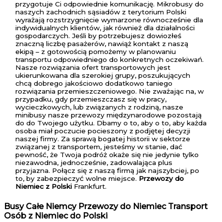
przygotuje Ci odpowiednie komunikację. Mikrobusy do
naszych zachodnich sąsiadów z terytorium Polski
wyrażają rozstrzygnięcie wymarzone równocześnie dla
indywidualnych klientów, jak również dla działalności
gospodarczych. Jeśli by potrzebujesz dowiozłeś
znaczną liczbę pasażerów, nawiąż kontakt z naszą
ekipą – z gotowością pomożemy w planowaniu
transportu odpowiedniego do konkretnych oczekiwań.
Nasze rozwiązania ofert transportowych jest
ukierunkowana dla szerokiej grupy, poszukujących
chcą dobrego jakościowo dodatkowo taniego
rozwiązania przemieszczeniowego. Nie zważając na, w
przypadku, gdy przemieszczasz się w pracy,
wycieczkowych, lub związanych z rodziną, nasze
minibusy nasze przewozy międzynarodowe pozostają
do do Twojego użytku. Dbamy o to, aby o to, aby każda
osoba miał poczucie pocieszony z podjętej decyzji
naszej firmy. Za sprawą bogatej historii w sektorze
związanej z transportem, jesteśmy w stanie, dać
pewność, że Twoja podróż okaże się nie jedynie tylko
niezawodna, jednocześnie, zadowalająca plus
przyjazna. Połącz się z naszą firmą jak najszybciej, po
to, by zabezpieczyć wolne miejsce.
Przewozy do
Niemiec z Polski
Frankfurt.
Busy Całe Niemcy Przewozy do Niemiec Transport
Osób z Niemiec do Polski