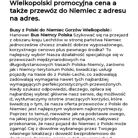
Wielkopolski
promocyjna cena a
także przewóz do Niemiec z adresu
na adres.
Busy z Polski do Niemiec Gorzów Wielkopolski
i
Hanower
Bus Niemcy Polska
Szykować się na przejazd
z obszaru kraju Lechitów w stronę państwa Niemiec
jednocześnie chcesz znaleźć dobrze wyposażonego,
korzystnego cenowo plus pewnego środka? To
najlepszy wybór! Nasza działalność specjalizuje się w
przewozach międzynarodowych na
długodystansowych trasach Polska-Niemcy, zarówno
jak i Niemcy-terytorium Polski, świadcząc usługi
pojazdy na trasie do z Polski-Lechii, co zadowalają
zadowalają wymagania nawet tych najbardziej
wymagających perfekcjonistycznych przewożonych.
Kiedy szukasz odpowiedzi, dlaczego, opłaca się
najbardziej wybrać głównie nasz serwis, daj możliwość
iż, wytłumaczymy istotne znaczących korzyści, które
świadczą o tym, że nasza oferta przewozów z Polski do
Niemiec jest najlepszym wyborem najkorzystniejszy.
Poprzez to temuż, nieważne jak na podstawie owego,
na jakiej pozycji przebywasz znajdujesz, nabywasz
przekonanie, że nasz pojazd do Niemiec z Polski może
zgarnąć Cię z dowolnie wybranego przez Twojego
własnego lokalizacji i dowieźć bezproblemowo do