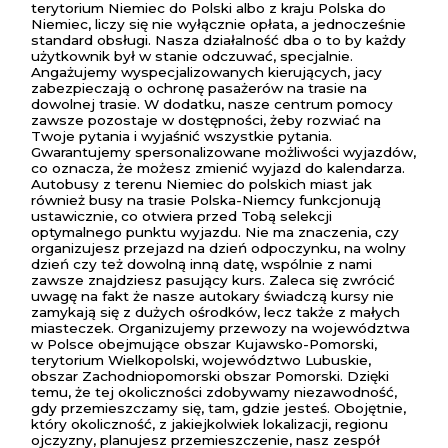
terytorium Niemiec do Polski albo z kraju Polska do
Niemiec, liczy się nie wyłącznie opłata, a jednocześnie
standard obsługi. Nasza działalność dba o to by każdy
użytkownik był w stanie odczuwać, specjalnie.
Angażujemy wyspecjalizowanych kierujących, jacy
zabezpieczają o ochronę pasażerów na trasie na
dowolnej trasie. W dodatku, nasze centrum pomocy
zawsze pozostaje w dostępności, żeby rozwiać na
Twoje pytania i wyjaśnić wszystkie pytania.
Gwarantujemy spersonalizowane możliwości wyjazdów,
co oznacza, że możesz zmienić wyjazd do kalendarza.
Autobusy z terenu Niemiec do polskich miast jak
również busy na trasie Polska-Niemcy funkcjonują
ustawicznie, co otwiera przed Tobą selekcji
optymalnego punktu wyjazdu. Nie ma znaczenia, czy
organizujesz przejazd na dzień odpoczynku, na wolny
dzień czy też dowolną inną datę, wspólnie z nami
zawsze znajdziesz pasujący kurs. Zaleca się zwrócić
uwagę na fakt że nasze autokary świadczą kursy nie
zamykają się z dużych ośrodków, lecz także z małych
miasteczek. Organizujemy przewozy na województwa
w Polsce obejmujące obszar Kujawsko-Pomorski,
terytorium Wielkopolski, województwo Lubuskie,
obszar Zachodniopomorski obszar Pomorski. Dzięki
temu, że tej okoliczności zdobywamy niezawodność,
gdy przemieszczamy się, tam, gdzie jesteś. Obojętnie,
który okoliczność, z jakiejkolwiek lokalizacji, regionu
ojczyzny, planujesz przemieszczenie, nasz zespół