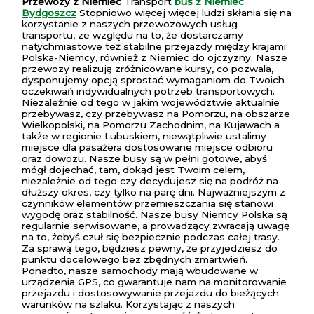
Przewozy z Niemiec
Transport
bus z Niemiec
Bydgoszcz
Stopniowo więcej więcej ludzi skłania się na
korzystanie z naszych przewozowych usług
transportu, ze względu na to, że dostarczamy
natychmiastowe też stabilne przejazdy między krajami
Polska-Niemcy, również z Niemiec do ojczyzny. Nasze
przewozy realizują zróżnicowane kursy, co pozwala,
dysponujemy opcją sprostać wymaganiom do Twoich
oczekiwań indywidualnych potrzeb transportowych.
Niezależnie od tego w jakim województwie aktualnie
przebywasz, czy przebywasz na Pomorzu, na obszarze
Wielkopolski, na Pomorzu Zachodnim, na Kujawach a
także w regionie Lubuskiem, niewątpliwie ustalimy
miejsce dla pasażera dostosowane miejsce odbioru
oraz dowozu. Nasze busy są w pełni gotowe, abyś
mógł dojechać, tam, dokąd jest Twoim celem,
niezależnie od tego czy decydujesz się na podróż na
dłuższy okres, czy tylko na parę dni. Najważniejszym z
czynników elementów przemieszczania się stanowi
wygodę oraz stabilność. Nasze busy Niemcy Polska są
regularnie serwisowane, a prowadzący zwracają uwagę
na to, żebyś czuł się bezpiecznie podczas całej trasy.
Za sprawą tego, będziesz pewny, że przyjedziesz do
punktu docelowego bez zbędnych zmartwień.
Ponadto, nasze samochody mają wbudowane w
urządzenia GPS, co gwarantuje nam na monitorowanie
przejazdu i dostosowywanie przejazdu do bieżących
warunków na szlaku. Korzystając z naszych