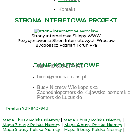
Kontakt
STRONA INTERETOWA PROJEKT
Strony internetowe Sklepy WWW
Pozycjonowanie Stron Internetowych Wrocław
Bydgoszcz Poznań Toruń Piła
DANE KONTAKTOWE
Tel. +48 605-277-979
biuro@mucha-trans.pl
Busy Niemcy Wielkopolska
Zachodniopomorskie Kujawsko-pomorskie
Pomorskie Lubuskie
Telefon 731-843-843
Mapa 1 busy Polska Niemcy
|
Mapa 2 busy Polska Niemcy
|
Mapa 3 busy Polska Niemcy
|
Mapa 4 busy Polska Niemcy
|
Mapa 5 busy Polska Niemcy
|
Mapa 6 busy Polska Niemcy
|