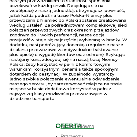
naszym przewoźnikiem to stabilność spełnienia
oczekiwań w każdej chwili. Decydując się na
współpracę z naszą jednostką, otrzymujesz, pewność,
jeżeli każda podróż na trasie Polska-Niemcy plus
przewozami z Niemiec do Polski zostanie zrealizowana
według ustaleń. Za pośrednictwem kompleksowej sieci
połączeń przewozowych oraz okresom przejazdów
zgodnym do Twoich preferencji, nasza opcja
przejazdów staje się najczęściej wybieraną w branży. W
dodatku, nasi podróżujący doceniają regularnie nasze
działania przewozowe za indywidualne traktowanie
plus opiekę o wygodę klientów oraz ochronę. Szykując
następny kurs, zdecyduj się na naszą trasę Niemcy-
Polska, żeby korzystać w pełni z komfortowymi
warunkami, korzystnymi cenami a także spokojnym
dotarciem do destynacji. W zupełności wystarczy
jedno szybkie połączenie ewentualnie odwiedzenie
naszego serwisu, by zarezerwować miejsce na trasie
miejsce w busie dodatkowo korzystać w pełni z
najwyższej klasy możliwości przewozowych w
dziedzinie transportu.
OFERTA
Strona Główna
Przewozy