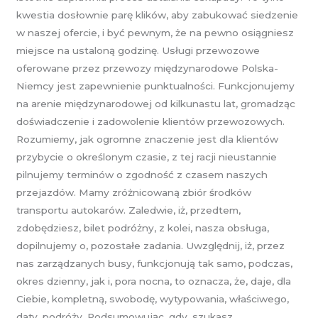
kwestia dosłownie parę klików, aby zabukować siedzenie
w naszej ofercie, i być pewnym, że na pewno osiągniesz
miejsce na ustaloną godzinę. Usługi przewozowe
oferowane przez przewozy międzynarodowe Polska-
Niemcy jest zapewnienie punktualności. Funkcjonujemy
na arenie międzynarodowej od kilkunastu lat, gromadząc
doświadczenie i zadowolenie klientów przewozowych.
Rozumiemy, jak ogromne znaczenie jest dla klientów
przybycie o określonym czasie, z tej racji nieustannie
pilnujemy terminów o zgodność z czasem naszych
przejazdów. Mamy zróżnicowaną zbiór środków
transportu autokarów. Zaledwie, iż, przedtem,
zdobędziesz, bilet podróżny, z kolei, nasza obsługa,
dopilnujemy o, pozostałe zadania. Uwzględnij, iż, przez
nas zarządzanych busy, funkcjonują tak samo, podczas,
okres dzienny, jak i, pora nocna, to oznacza, że, daje, dla
Ciebie, kompletną, swobodę, wytypowania, właściwego,
daty, podróży. Podsumowując, gdy, szukasz,