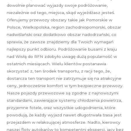
dowolnie planować wyjazdy swoje podróżowanie,
niezależnie od tego, miejsca, skąd wyjeżdżasz jesteś.
Oferujemy przewozy obszary takie jak Pomorskie w
Polsce, Wielkopolska, region zachodniopomorski, obszar
nadwiślański oraz dodatkowo obszar nadodrzański, co
sprawia, że zawsze znajdziemy dla Twoich wymagań
najlepszy punkt odbioru. Podróżowanie busami z kraju
nad Wisłą do RFN zdobyło uwagę dużą popularność w
ostatnich miesiącach. Wielu klientów postanawia
skorzystać z, ten środek transportu, z racji tego, że,
dostarcza ten transport nie zatrzymuje się na atrakcyjne
ceny, jednocześnie komfort w tym bezpieczne przewozy.
Nasze pojazdy przewozowe są zgodne z najnowszymi
standardami, zawierające systemy chłodzenia powietrza,
przyjemne fotele, oraz wszystkie udogodnienia, które
powodują, że każdy wyjazd nawet długotrwała trasa jest
przejazdem w relaksującej atmosferze. Nadto, kierowcy
naszej floty autokarów to kompetentni eksperci, jacy bez