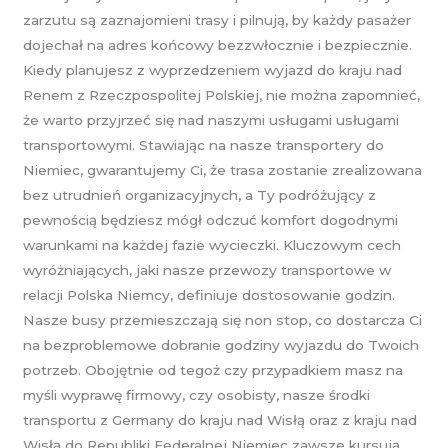
zarzutu są zaznajomieni trasy i pilnują, by każdy pasażer
dojechał na adres końcowy bezzwłocznie i bezpiecznie.
Kiedy planujesz z wyprzedzeniem wyjazd do kraju nad
Renem z Rzeczpospolitej Polskiej, nie można zapomnieć,
że warto przyjrzeć się nad naszymi usługami usługami
transportowymi. Stawiając na nasze transportery do
Niemiec, gwarantujemy Ci, że trasa zostanie zrealizowana
bez utrudnień organizacyjnych, a Ty podróżujący z
pewnością będziesz mógł odczuć komfort dogodnymi
warunkami na każdej fazie wycieczki. Kluczowym cech
wyróżniających, jaki nasze przewozy transportowe w
relacji Polska Niemcy, definiuje dostosowanie godzin.
Nasze busy przemieszczają się non stop, co dostarcza Ci
na bezproblemowe dobranie godziny wyjazdu do Twoich
potrzeb. Obojętnie od tegoż czy przypadkiem masz na
myśli wyprawę firmowy, czy osobisty, nasze środki
transportu z Germany do kraju nad Wisłą oraz z kraju nad
Wisłą do Republiki Federalnej Niemiec zawsze kursują